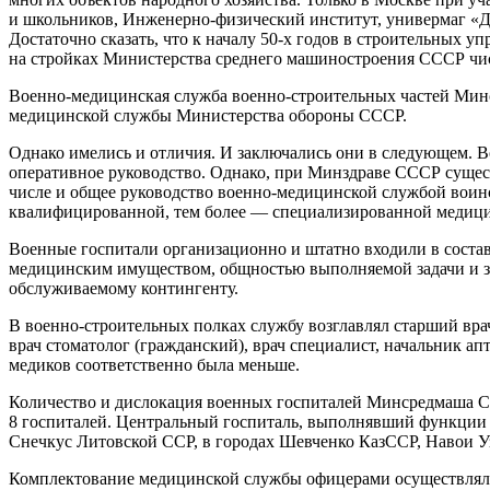
и школьников, Инженерно-физический институт, универмаг «Д
Достаточно сказать, что к началу 50-х годов в строительных у
на стройках Министерства среднего машиностроения СССР чис
Военно-медицинская служба военно-строительных частей Минс
медицинской службы Министерства обороны СССР.
Однако имелись и отличия. И заключались они в следующем. В
оперативное руководство. Однако, при Минздраве СССР сущест
числе и общее руководство военно-медицинской службой воин
квалифицированной, тем более — специализированной медици
Военные госпитали организационно и штатно входили в соста
медицинским имуществом, общностью выполняемой задачи и зн
обслуживаемому контингенту.
В военно-строительных полках службу возглавлял старший вра
врач стоматолог (гражданский), врач специалист, начальник а
медиков соответственно была меньше.
Количество и дислокация военных госпиталей Минсредмаша СС
8 госпиталей. Центральный госпиталь, выполнявший функции о
Снечкус Литовской ССР, в городах Шевченко КазССР, Навои Уз
Комплектование медицинской службы офицерами осуществлялось