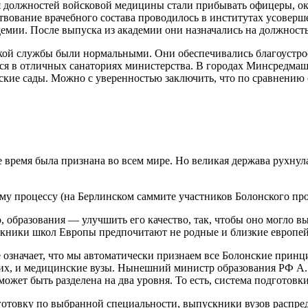
ия должностей войсковой медицины стали прибывать офицеры, 
ствование врачебного состава проводилось в институтах усове
емии. После выпуска из академии они назначались на должность
кой службы были нормальными. Они обеспечивались благоустро
ться в отличных санаториях министерства. В городах Минсредма
тские сады. Можно с уверенностью заключить, что по сравнени
время была признана во всем мире. Но великая держава рухнул
у процессу (на Берлинском саммите участников Болонского проц
о, образования — улучшить его качество, так, чтобы оно могло 
скники школ Европы предпочитают не родные и близкие европейс
 означает, что мы автоматически признаем все Болонские прин
их, и
медицинские
вузы. Нынешний министр образования РФ А. 
жет быть разделена на два уровня. То есть, система подготовки
овку по выбранной специальности, выпускники вузов распреде