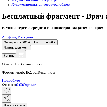
Художественная литература
Художественная литература: общее
Бесплатный фрагмент - Врач 
В Министерстве среднего машиностроения (атомная промышл
Альфрид Изатулин
Электронная
200
₽
Печатная
656
₽
Читать фрагмент
Купить
Объем:
136
бумажных стр.
Формат:
epub, fb2, pdfRead, mobi
Подробнее
0.0
0
Оценить
Пожаловаться