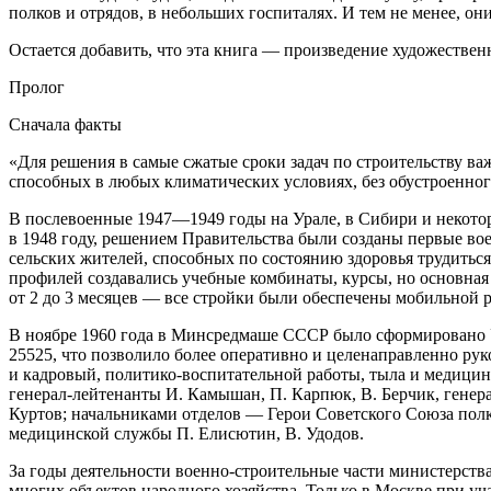
полков и отрядов, в небольших госпиталях. И тем не менее, о
Остается добавить, что эта книга — произведение художестве
Пролог
Сначала факты
«Для решения в самые сжатые сроки задач по строительству в
способных в любых климатических условиях, без обустроенног
В послевоенные 1947—1949 годы на Урале, в Сибири и некотор
в 1948 году, решением Правительства были созданы первые вое
сельских жителей, способных по состоянию здоровья трудитьс
профилей создавались учебные комбинаты, курсы, но основная 
от 2 до 3 месяцев — все стройки были обеспечены мобильной 
В ноябре 1960 года в Минсредмаше СССР было сформировано У
25525, что позволило более оперативно и целенаправленно ру
и кадровый, политико-воспитательной работы, тыла и медицин
генерал-лейтенанты И. Камышан, П. Карпюк, В. Берчик, генер
Куртов; начальниками отделов — Герои Советского Союза полк
медицинской службы П. Елисютин, В. Удодов.
За годы деятельности военно-строительные части министерств
многих объектов народного хозяйства. Только в Москве при у