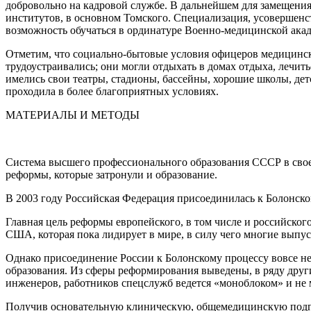
добровольно на кадровой службе. В дальнейшем для замещен
институтов, в основном Томского. Специализация, усовершен
возможность обучаться в ординатуре Военно-медицинской акад
Отметим, что социально-бытовые условия офицеров медицинс
трудоустраивались; они могли отдыхать в домах отдыха, лечи
имелись свои театры, стадионы, бассейны, хорошие школы, де
проходила в более благоприятных условиях.
МАТЕРИАЛЫ И МЕТОДЫ
Система высшего профессионального образования СССР в свое 
реформы, которые затронули и образование.
В 2003 году Российская Федерация присоединилась к Болонском
Главная цель реформы европейского, в том числе и российског
США, которая пока лидирует в мире, в силу чего многие выпу
Однако присоединение России к Болонскому процессу вовсе не
образования. Из сферы реформирования выведены, в ряду друг
инженеров, работников спецслужб ведется «моноблоком» и не мо
Получив основательную клиническую, общемедицинскую подгот