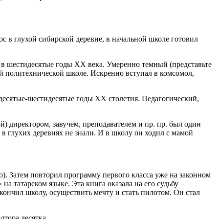
с в глухой сибирской деревне, в начальной школе готовил
 в шестидесятые годы XX века. Умеренно темный (представьте
ней политехнической школе. Искренно вступал в комсомол
,
идесятые-шестидесятые годы XX столетия. Педагогический,
) директором, завучем, преподавателем и пр. пр. был один
в глухих деревнях не знали. И в школу он ходил с мамой
о). Затем повторил программу первого класса уже на законном
на татарском языке. Эта книга оказала на его судьбу
акончил школу, осуществить мечту и стать пилотом. Он стал
лтора десятка.