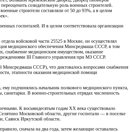
 переоценить созидательную роль военных строителей.
 военные строители составляли от 50 до 93%, а в целом
век»
.
енных госпиталей. И в целом соответствовала организации
отдела войсковой части 25525 в Москве, он осуществлял
изация медицинского обеспечения Минсредмаша СССР, в том
ях, снабжение медицинским имуществом, оказание
еждениями III Главного управления при МЗ СССР.
ий Минсредмаша СССР), что диктовалось вопросами снабжения
ости, этапности оказания медицинской помощи
, ему подчинялись начальник полкового медицинского пункта,
ы, санитарки. В военно-строительных отрядах численность
зличными. К восьмидесятым годам XX века существовало
Селятино Московской области, другие госпитали — в поселке
и, Саянск Иркутской области.
авило, сначала на два года, затем желающие оставались