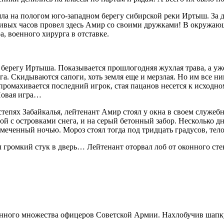
яла на пологом юго-западном берегу сибирской реки Иртыш. За д
тливых часов провел здесь Амир со своими дружками! В окружаю
а, военного хирурга в отставке.
берегу Иртыша. Показывается прошлогодняя жухлая трава, а уже 
а. Скидываются сапоги, хоть земля еще и мерзлая. Но им все нип
й промахивается последний игрок, стая пацанов несется к исходно
Новая игра…
тепях Забайкалья, лейтенант Амир стоял у окна в своем служеб
 с островками снега, и на серый бетонный забор. Несколько дн
амеченный ночью. Мороз стоял тогда под тридцать градусов, тел
 громкий стук в дверь… Лейтенант оторвал лоб от оконного сте
енного множества офицеров Советской Армии. Нахлобучив шапку