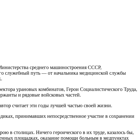
 Министерства среднего машиностроения СССР,
 Его служебный путь — от начальника медицинской службы
.
ектора урановых комбинатов, Герои Социалистического Труда,
ержанты и рядовые войсковых частей.
автор считает эти годы лучшей частью своей жизни.
едиках, принимавших непосредственное участие в сохранении
ою в столицах. Ничего героического в их труде, казалось бы,
ственных площадках, оказание помощи больным в медпунктах