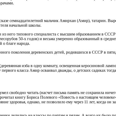
врачами.
ссказе семнадцатилетний мальчик Амирхан
(Амир), татарин. Выро
ителя начальной школы.
и из него типового специалиста с высшим образованием в СССР
 лесорубов 50-х годов) и весьма умеренно образованный в сред
 о благе народа.
енного поколения деревенских детей, родившихся в СССР в пят
деревянная изба в одну комнату, освещенная керосиновой лампой
первого класса Амир осваивал дважды, о детских садиках тогда 
умел свободно читать (насчет письма память не сохранила ничег
прочитал книгу Бориса Полевого «Повесть о настоящем человеке» 
ие здоровья, однако, не позволило ему через 11 лет, когда он з
ченики делились на классы по партам и рядам. А всего их было по