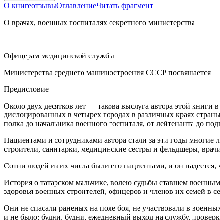
О книге
отзывы
Оглавление
Читать фрагмент
О врачах, военных госпиталях секретного министерства
Офицерам медицинской службы
Министерства среднего машиностроения СССР посвящается
Предисловие
Около двух десятков лет — такова выслуга автора этой книги
дислоцированных в четырех городах в различных краях страны
полка до начальника военного госпиталя, от лейтенанта до по
Пациентами и сотрудниками автора стали за эти годы многие 
строители, санитарки, медицинские сестры и фельдшеры, врачи
Сотни людей из их числа были его пациентами, и он надеется,
История о татарском мальчике, волею судьбы ставшем военны
здоровья военных строителей, офицеров и членов их семей в с
Они не спасали раненых на поле боя, не участвовали в военных
и не было: будни, будни, ежедневный выход на службу, прове