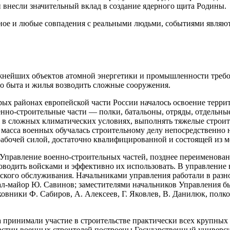
ни внесли значительный вклад в создание ядерного щита Родины.
нное и любые совпадения с реальными людьми, событиями являю
ажнейших объектов атомной энергетики и промышленности требов
о быта и жилья возводить сложные сооружения.
ых районах европейской части России началось освоение террит
нно-строительные части — полки, батальоны, отряды, отдельные
я в сложных климатических условиях, выполнять тяжелые строи
масса военных обучалась строительному делу непосредственно н
рабочей силой, достаточно квалифицированной и состоящей из м
правление военно-строительных частей, позднее переименован
ководить войсками и эффективно их использовать. В управлени
ского обслуживания. Начальниками управления работали в разн
ал-майор Ю. Савинов; заместителями начальников Управления бы
овники Ф. Сабиров, А. Алексеев, Г. Яковлев, В. Данилюк, полк
а принимали участие в строительстве практически всех крупных
частии военных строителей построены Государственный универс