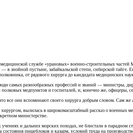
 в медицинской службе «урановых» военно-строительных частей
 — в знойной пустыне, забайкальской степи, сибирской тайге.
дполковника, от рядового хирурга до кандидата медицинских наук
люди самых разнообразных профессий и званий — министры, дир
 полковых медпунктов и госпиталей, и, конечно же, офицеры, с
 что все они вспоминают своего хирурга добрым словом. Сам же 
м хирургом, вылилась в широкомасштабный рассказ о военных м
екретном министерстве.
 учениях и дальних морских походах, не блистали в парадном стр
рка состояния пищеблоков и казарм, условий труда на производ