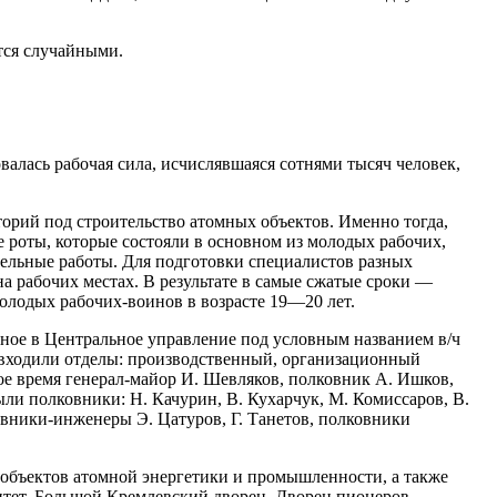
тся случайными.
алась рабочая сила, исчислявшаяся сотнями тысяч человек,
орий под строительство атомных объектов. Именно тогда,
 роты, которые состояли в основном из молодых рабочих,
тельные работы. Для подготовки специалистов разных
а рабочих местах. В результате в самые сжатые сроки —
олодых рабочих-воинов в возрасте 19—20 лет.
ное в Центральное управление под условным названием в/ч
е входили отделы: производственный, организационный
ое время генерал-майор И. Шевляков, полковник А. Ишков,
ли полковники: Н. Качурин, В. Кухарчук, М. Комиссаров, В.
овники-инженеры Э. Цатуров, Г. Танетов, полковники
 объектов атомной энергетики и промышленности, а также
итет, Большой Кремлевский дворец, Дворец пионеров