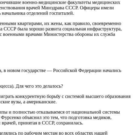
окончившие военно-медицинские факультеты медицинских
ршенствования врачей Минздрава СССР. Офицеры имели
 начальника отделений госпиталей.
енными квартирами, их жены, как правило, своевременно
ша СССР была хорошо развита социальная инфраструктура,
ю с военными врачами Министерства обороны их служба
а, в новом государстве — Российской Федерации начались
есса). Для чего это делалось?
выиграть конкурентную борьбу с системой высшего образования
кие вузы, а американские.
ципы и полностью отказываемся от национальной системы
Фурсенко объяснил это тем, что подготовка медиков,
 врачей, принятая в СССР, сохранилась.
лялись по рабочим местам во всех областях нашей