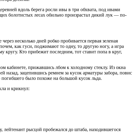
еревней вдоль берега росли ивы в три обхвата, под ивами
щих болотистых лесах обильно произрастал дикий лук — по-
через несколько дней робко пробивается первая зеленая
очем, как гуси, поджимают то одну, то другую ногу, а игра
му кругу. Кто прибежит последним, тот ставит попа в круг,
ном кабинете, прижавшись лбом к холодному стеклу. Из окна
ей назад, зацепившись ремнем за кусок арматуры забора, повис
о погибшего было похоже на большой кусок льда.
кла и крикнул:
, лейтенант рысцой пробежался до штаба, находившегося