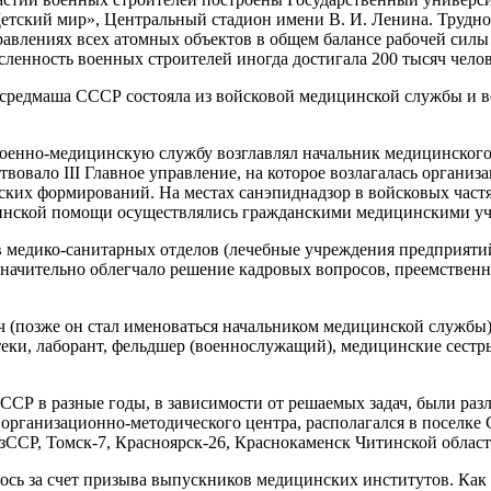
етский мир», Центральный стадион имени В. И. Ленина. Трудно
правлениях всех атомных объектов в общем балансе рабочей силы
ленность военных строителей иногда достигала 200 тысяч чело
редмаша СССР состояла из войсковой медицинской службы и во
оенно-медицинскую службу возглавлял начальник медицинского 
вовало III Главное управление
, на которое возлагалась орган
ских формирований. На местах санэпиднадзор в войсковых част
нской помощи осуществлялись гражданскими медицинскими учр
в медико-санитарных отделов (лечебные учреждения предприят
ачительно облегчало решение кадровых вопросов, преемственн
ч (позже он стал именоваться начальником медицинской службы)
птеки, лаборант, фельдшер (военнослужащий), медицинские сестр
СР в разные годы, в зависимости от решаемых задач, были ра
рганизационно-методического центра, располагался в поселке 
ССР, Томск-7, Красноярск-26, Краснокаменск Читинской област
 за счет призыва выпускников медицинских институтов. Как пр