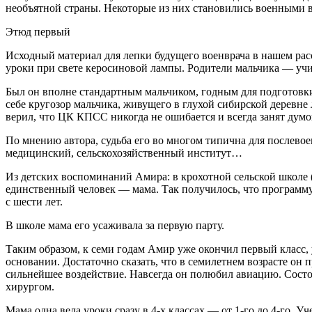
необъятной страны. Некоторые из них становились военными 
Этюд первый
Исходный материал для лепки будущего военврача в нашем ра
уроки при свете керосиновой лампы. Родители мальчика — уч
Был он вполне стандартным мальчиком, годным для подготовк
себе кругозор мальчика, живущего в глухой сибирской деревне
верил, что ЦК КПСС никогда не ошибается и всегда занят думой
По мнению автора, судьба его во многом типична для послево
медицинский, сельскохозяйственный институт…
Из детских воспоминаний Амира: в крохотной сельской школе (
единственный человек — мама. Так получилось, что программу 
с шести лет.
В школе мама его усаживала за первую парту.
Таким образом, к семи годам Амир уже окончил первый класс, 
основании. Достаточно сказать, что в семилетнем возрасте он 
сильнейшее воздействие. Навсегда он полюбил авиацию. Состоян
хирургом.
Мама одна вела уроки сразу в 4-х классах — от 1-го до 4-го. У