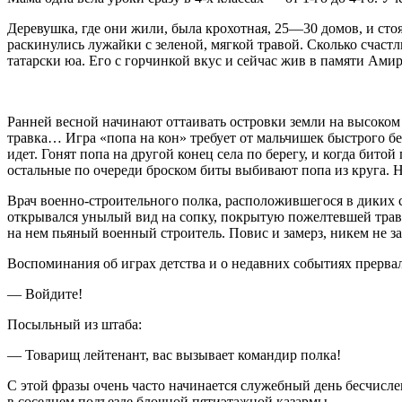
Деревушка, где они жили, была крохотная, 25—30 домов, и сто
раскинулись лужайки с зеленой, мягкой травой. Сколько счас
татарски юа. Его с горчинкой вкус и сейчас жив в памяти Амир
Ранней весной начинают оттаивать островки земли на высоком 
травка… Игра «попа на кон» требует от мальчишек быстрого бег
идет. Гонят попа на другой конец села по берегу, и когда бито
остальные по очереди броском биты выбивают попа из круга. 
Врач военно-строительного полка, расположившегося в диких с
открывался унылый вид на сопку, покрытую пожелтевшей травой
на нем пьяный военный строитель. Повис и замерз, никем не з
Воспоминания об играх детства и о недавних событиях прервал
— Войдите!
Посыльный из штаба:
— Товарищ лейтенант, вас вызывает командир полка!
С этой фразы очень часто начинается служебный день бесчисл
в соседнем подъезде блочной пятиэтажной казармы.