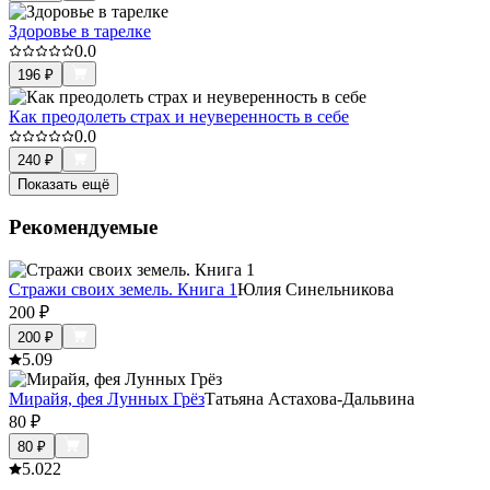
Здоровье в тарелке
0.0
196
₽
Как преодолеть страх и неуверенность в себе
0.0
240
₽
Показать ещё
Рекомендуемые
Стражи своих земель. Книга 1
Юлия Синельникова
200
₽
200
₽
5.0
9
Мирайя, фея Лунных Грёз
Татьяна Астахова-Дальвина
80
₽
80
₽
5.0
22