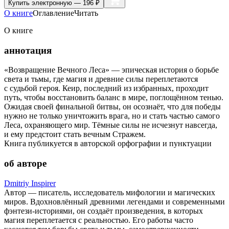
Купить
электронную — 196 ₽
О книге
Оглавление
Читать
О книге
аннотация
«Возвращение Вечного Леса» — эпическая история о борьбе
света и тьмы, где магия и древние силы переплетаются
с судьбой героя. Кеир, последний из избранных, проходит
путь, чтобы восстановить баланс в мире, поглощённом тенью.
Ожидая своей финальной битвы, он осознаёт, что для победы
нужно не только уничтожить врага, но и стать частью самого
Леса, охраняющего мир. Тёмные силы не исчезнут навсегда,
и ему предстоит стать вечным Стражем.
Книга публикуется в авторской орфографии и пунктуации
об авторе
Dmitriy Inspirer
Автор — писатель, исследователь мифологии и магических
миров. Вдохновлённый древними легендами и современными
фэнтези-историями, он создаёт произведения, в которых
магия переплетается с реальностью. Его работы часто