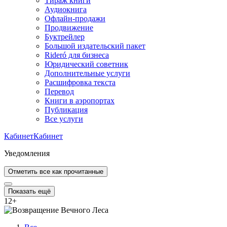
Тираж книги
Аудиокнига
Офлайн-продажи
Продвижение
Буктрейлер
Большой издательский пакет
Rideró для бизнеса
Юридический советник
Дополнительные услуги
Расшифровка текста
Перевод
Книги в аэропортах
Публикация
Все услуги
Кабинет
Кабинет
Уведомления
Отметить все как прочитанные
Показать ещё
12
+