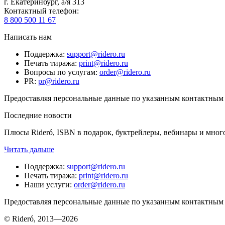
г. Екатеринбург, а/я 313
Контактный телефон
:
8 800 500 11 67
Написать нам
Поддержка
:
support@ridero.ru
Печать тиража
:
print@ridero.ru
Вопросы по услугам
:
order@ridero.ru
PR
:
pr@ridero.ru
Предоставляя персональные данные по указанным контактным д
Последние новости
Плюсы Rideró, ISBN в подарок, буктрейлеры, вебинары и мног
Читать дальше
Поддержка
:
support@ridero.ru
Печать тиража
:
print@ridero.ru
Наши услуги
:
order@ridero.ru
Предоставляя персональные данные по указанным контактным д
© Rideró, 2013—
2026