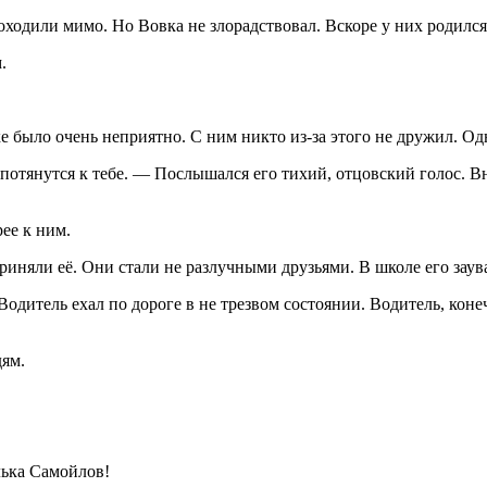
оходили мимо. Но Вовка не злорадствовал. Вскоре у них родился
.
 было очень неприятно. С ним никто из-за этого не дружил. Од
потянутся к тебе. — Послышался его тихий, отцовский голос. Вн
ее к ним.
риняли её. Они стали не разлучными друзьями. В школе его зау
дитель ехал по дороге в не трезвом состоянии. Водитель, конеч
дям.
лька Самойлов!