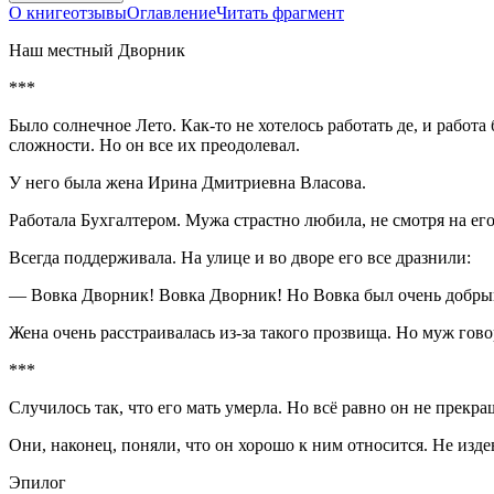
О книге
отзывы
Оглавление
Читать фрагмент
Наш местный Дворник
***
Было солнечное Лето. Как-то не хотелось работать де, и работ
сложности. Но он все их преодолевал.
У него была жена Ирина Дмитриевна Власова.
Работала Бухгалтером. Мужа страстно любила, не смотря на его
Всегда поддерживала. На улице и во дворе его все дразнили:
— Вовка Дворник! Вовка Дворник! Но Вовка был очень добрый 
Жена очень расстраивалась из-за такого прозвища. Но муж гов
***
Случилось так, что его мать умерла. Но всё равно он не прекр
Они, наконец, поняли, что он хорошо к ним относится. Не издев
Эпилог