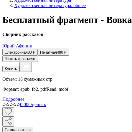
Художественная литература
Художественная литература: общее
Бесплатный фрагмент - Вовк
Сборник рассказов
Юрий Афонин
Электронная
80
₽
Печатная
480
₽
Читать фрагмент
Купить
Объем:
18
бумажных стр.
Формат:
epub, fb2, pdfRead, mobi
Подробнее
0.0
0
Оценить
Пожаловаться