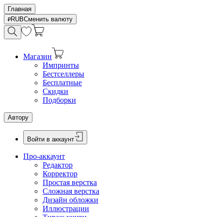
Главная
RUB
Сменить валюту
Магазин
Импринты
Бестселлеры
Бесплатные
Скидки
Подборки
Автору
Войти в аккаунт
Про-аккаунт
Редактор
Корректор
Простая верстка
Сложная верстка
Дизайн обложки
Иллюстрации