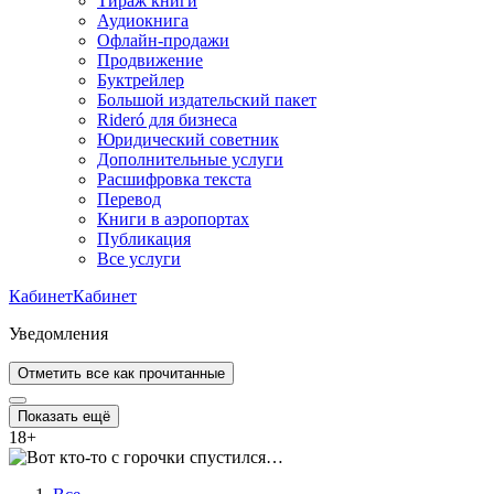
Тираж книги
Аудиокнига
Офлайн-продажи
Продвижение
Буктрейлер
Большой издательский пакет
Rideró для бизнеса
Юридический советник
Дополнительные услуги
Расшифровка текста
Перевод
Книги в аэропортах
Публикация
Все услуги
Кабинет
Кабинет
Уведомления
Отметить все как прочитанные
Показать ещё
18
+