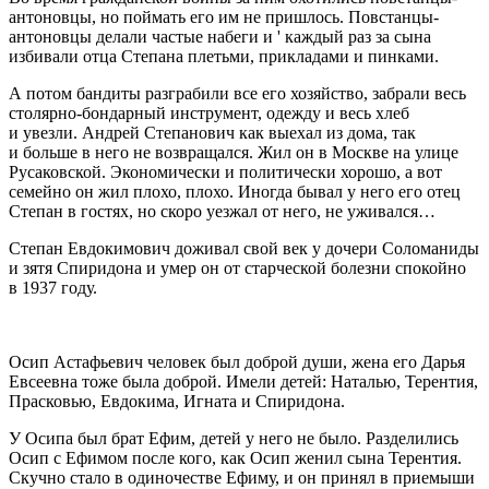
антоновцы, но поймать его им не пришлось. Повстанцы-
антоновцы делали частые набеги и ' каждый раз за сына
избивали отца Степана плетьми, прикладами и пинками.
А потом бандиты разграбили все его хозяйство, забрали весь
столярно-бондарный инструмент, одежду и весь хлеб
и увезли. Андрей Степанович как выехал из дома, так
и больше в него не возвращался. Жил он в Москве на улице
Русаковской. Экономически и политически хорошо, а вот
семейно он жил плохо, плохо. Иногда бывал у него его отец
Степан в гостях, но скоро уезжал от него, не уживался…
Степан Евдокимович доживал свой век у дочери Соломаниды
и зятя Спиридона и умер он от старческой болезни спокойно
в 1937 году.
Осип Астафьевич человек был доброй души, жена его Дарья
Евсеевна тоже была доброй. Имели детей: Наталью, Терентия,
Прасковью, Евдокима, Игната и Спиридона.
У Осипа был брат Ефим, детей у него не было. Разделились
Осип с Ефимом после кого, как Осип женил сына Терентия.
Скучно стало в одиночестве Ефиму, и он принял в приемыши