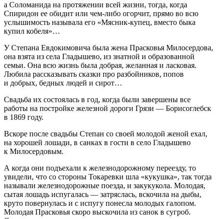
а Соломанида на протяжении всей жизни, тогда, когда
Спиридон ее обидит или чем-либо огорчит, прямо во всю
услышимость называла его «Мясник-купец, вместо быка
купил кобеля»…
У Степана Евдокимовича была жена Прасковья Милосердова,
она взята из села Гладышево, из знатной и образованной
семьи. Она всю жизнь была добрая, желанная и ласковая.
Любила рассказывать сказки про разбойников, попов
и добрых, бедных людей и сирот…
Свадьба их состоялась в год, когда были завершены все
работы на постройке железной дороги Грязи — Борисоглебск
в 1869 году.
Вскоре после свадьбы Степан со своей молодой женой ехал,
на хорошей лошади, в санках в гости в село Гладышево
к Милосердовым.
А когда они подъехали к железнодорожному переезду, то
увидели, что со стороны Токаревки шла «кукушка», так тогда
называли железнодорожные поезда, и закукукола. Молодая,
сытая лошадь испугалась — затряслась, вскочила на дыбы,
круто повернулась и с испугу понесла молодых галопом.
Молодая Прасковья скоро выскочила из санок в сугроб.