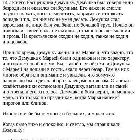
14-летнего Расщепкина Демушку. Демушка был совершенно
безродным и оказался слабоумным. Его даже не смогли
научить пахать, косить, молотить, запрягать и отпрягать
лошадь и т.д., он ничего не умел делать. Демушка стал
взрослым, на лицо был улыбчив, но большой трус. Ночью он
никогда из своей избы не выходил, страшно боялся молнии
и грома. На крестьянские сходки не ходил, также не ходил
и в церковь.
Пришло время, Демушку женили на Марье и, что важно, это
то, что Демушка с Марьей были одинаковы и по характеру,
и по их неспособностям. Был такой случай: ехали Демушка
с Марьей на лошади в гости, ехали через базар. Там на них
многие обратили внимание и увидели, что хомут-то
на лошади был одет наоборот: клещами к плечам. Старики-
хозяйственники остановили Демушку, вытащили из саней
и оттрепали его за волоса. Демушка в бога верил, но молился
мало, и то только по праздникам, когда Марья напекет
пирогов или блинов.
Иконов в избе было много: и больших, и маленьких.
Когда было тихо и спокойно, и светло, мы спрашивали
Демушку: