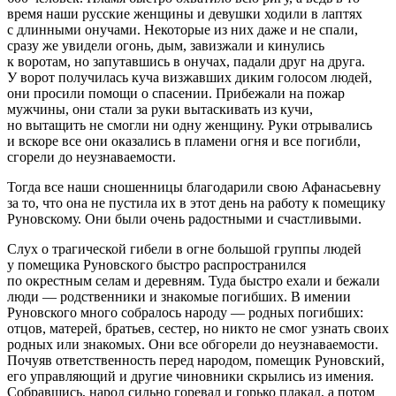
время наши русские женщины и девушки ходили в лаптях
с длинными онучами. Некоторые из них даже и не спали,
сразу же увидели огонь, дым, завизжали и кинулись
к воротам, но запутавшись в онучах, падали друг на друга.
У ворот получилась куча визжавших диким голосом людей,
они просили помощи о спасении. Прибежали на пожар
мужчины, они стали за руки вытаскивать из кучи,
но вытащить не смогли ни одну женщину. Руки отрывались
и вскоре все они оказались в пламени огня и все погибли,
сгорели до неузнаваемости.
Тогда все наши сношенницы благодарили свою Афанасьевну
за то, что она не пустила их в этот день на работу к помещику
Руновскому. Они были очень радостными и счастливыми.
Слух о трагической гибели в огне большой группы людей
у помещика Руновского быстро распространился
по окрестным селам и деревням. Туда быстро ехали и бежали
люди — родственники и знакомые погибших. В имении
Руновского много собралось народу — родных погибших:
отцов, матерей, братьев, сестер, но никто не смог узнать своих
родных или знакомых. Они все обгорели до неузнаваемости.
Почуяв ответственность перед народом, помещик Руновский,
его управляющий и другие чиновники скрылись из имения.
Собравшись, народ сильно горевал и горько плакал, а потом