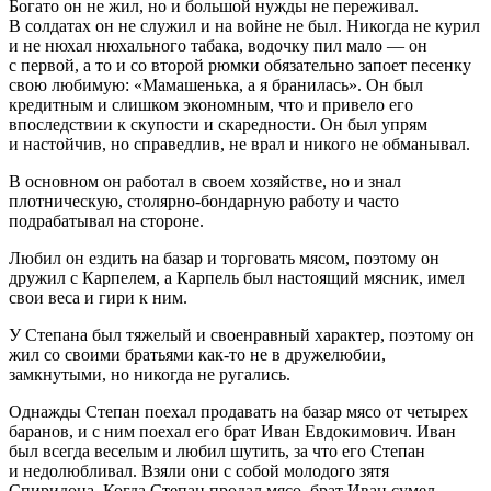
Богато он не жил, но и большой нужды не переживал.
В солдатах он не служил и на войне не был. Никогда не курил
и не нюхал нюхального табака, водочку пил мало — он
с первой, а то и со второй рюмки обязательно запоет песенку
свою любимую: «Мамашенька, а я бранилась». Он был
кредитным и слишком экономным, что и привело его
впоследствии к скупости и скаредности. Он был упрям
и настойчив, но справедлив, не врал и никого не обманывал.
В основном он работал в своем хозяйстве, но и знал
плотническую, столярно-бондарную работу и часто
подрабатывал на стороне.
Любил он ездить на базар и торговать мясом, поэтому он
дружил с Карпелем, а Карпель был настоящий мясник, имел
свои веса и гири к ним.
У Степана был тяжелый и своенравный характер, поэтому он
жил со своими братьями как-то не в дружелюбии,
замкнутыми, но никогда не ругались.
Однажды Степан поехал продавать на базар мясо от четырех
баранов, и с ним поехал его брат Иван Евдокимович. Иван
был всегда веселым и любил шутить, за что его Степан
и недолюбливал. Взяли они с собой молодого зятя
Спиридона. Когда Степан продал мясо, брат Иван сумел