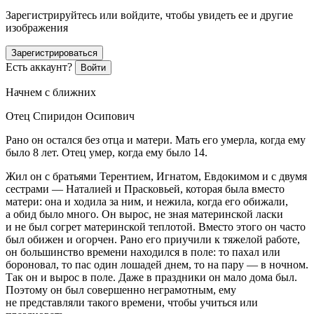
Зарегистрируйтесь или войдите, чтобы увидеть ее и другие
изображения
Зарегистрироваться
Есть аккаунт?
Войти
Начнем с ближних
Отец Спиридон Осипович
Рано он остался без отца и матери. Мать его умерла, когда ему
было 8 лет. Отец умер, когда ему было 14.
Жил он с братьями Терентием, Игнатом, Евдокимом и с двумя
сестрами — Наталией и Прасковьей, которая была вместо
матери: она и ходила за ним, и нежила, когда его обижали,
а обид было много. Он вырос, не зная материнской ласки
и не был согрет материнской теплотой. Вместо этого он часто
был обижен и огорчен. Рано его приучили к тяжелой работе,
он большинство времени находился в поле: то пахал или
бороновал, то пас один лошадей днем, то на пару — в ночном.
Так он и вырос в поле. Даже в праздники он мало дома был.
Поэтому он был совершенно неграмотным, ему
не представляли такого времени, чтобы учиться или