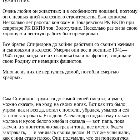
тужил о них.
Очень любил он животных и в особенности лошадей, поэтому
он с первых дней колхозного строительства был конюхом.
Несколько лет работал конюхом в Токаревском РК ВКПб при
секретаре РК ВКПб тов. Золотухине. Несколько раз он за свою
хорошую и честную работу был премирован.
Все братья Спиридона до войны работали со своими женами
и сыновьями в колхозе. Умерли они все в военные 1941—
1945 годы, когда все их сыновья были на фронте, защищали
свою Родину от немецких фашистов.
Многие из них не вернулись домой, погибли смертью
храбрых.
Сам Спиридон трудился до самой своей смерти, и умер,
можно сказать, на ходу, на своих ногах. Вот как это было:
утром, как и всегда, встал с постели, убрался, умылся и сел
за стол завтракать. Его дочь Александра подала ему стакан
молока и кусок белого хлеба и сказала — вот, папа, пока
засуси, а я приготовлю завтрак и тогда все вместе будем
завтракать, — и занялась своим делом. И тут же услышали,
как с ним стало плохо. Они подумали, что он поперхнулся.