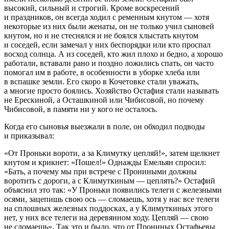
высокий, сильный и строгий. Кроме воскресений
и праздников, он всегда ходил с ременным кнутом — хотя
некоторые из них были женаты, он не только учил сыновей
кнутом, но и не стеснялся и не боялся хлыстать кнутом
и соседей, если замечал у них беспорядки или кто проспал
восход солнца. А из соседей, кто жил плохо и бедно, а хорошо
работали, вставали рано и поздно ложились спать, он часто
помогал им в работе, в особенности в уборке хлеба или
в вспашке земли. Его скоро в Кочетовке стали уважать,
а многие просто боялись. Хозяйство Остафия стали называть
не Ерескиной, а Осташкиной или Чибисовой, но почему
Чибисовой, в памяти ни у кого не осталось.
Когда его сыновья выезжали в поле, он обходил подводы
и приказывал:
«От Проньки вороти, а за Климутку цепляй!», затем щелкнет
кнутом и крикнет: «Пошел!» Однажды Емельян спросил:
«Бать, а почему мы при встрече с Прониными должны
воротить с дороги, а с Климуткиным — цеплять?» Остафий
объяснил это так: «У Проньки появились телеги с железными
осями, зацепишь свою ось — сломаешь, хотя у нас все телеги
на сплошных железных поддосках, а у Климуткиных этого
нет, у них все телеги на деревянном ходу. Цепляй — свою
не сломаешь». Так это и было, что от Прониных Остафьевы