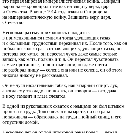
это первая мировая империалистическая война. Забирали
народ на ее кровопролитие как на защиту веры, царя
и Отечества. В конце 1914 года взяли и Спиридона
на империалистическую войну. Защищать веру, царя,
Отечество.
Несколько раз ему приходилось находиться
в применявшимися немцами тогда удушающих газах,
и с большими трудностями переживал их. После того, как он
побыл несколько раз в отравляющих удушающих газах, он
потерял все чутье, он перестал чуять даже самые острые
запахи, как мята, полынь и т. д. Он перестал чувствовать
самые противные, тошнотные вони, он даже почти
не разбирал пищу — солена она или не солена, он об этом
никогда никому не рассказывал.
Он не чуял нюхательный табак, нашатырный спирт, лук,
а когда ему это дадут понюхать, он говорил — ого, даже
в носу гамазит и глаза слезятся.
В одной из рукопашных схваток с немцами он был штыком
пронзен в грудь. Долго лежал в лазарете, но его рана
не заживала — образовался на груди гнойный свищ, и его
отпустили домой.
Несколько лет он от той штыковой раны болел — лежал