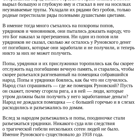
вырыл большую и глубокую яму и стаскал в нее на носилках
неузнаваемые трупы. Укладали их рядами без гробов, только
родные перестилали ряды полевыми душистыми цветами.
В имение тогда много съехалось на похороны попов,
урядников и чиновников, они пытались доказать народу, что
это Бог наказал за прегрешения. Ни один из попов или
урядников не сказал, сколько же осталось у Руновского денег
от погибших, которые они заработали и не получили, и теперь
никто за них не может получить.
Попы, урядники и их прислужники торопились как бы скорее
отслужить над погибшими вечную память, и старались, чтобы
скорее разъехался разгневанный на помещика собравшийся
народ. Попы и урядники боялись, как бы что ни случилось.
Народ стал спрашивать — где же помещик Руновский? Пусть
он скажет, почему сгорела рига, а в ней — люди, которые
утром должны были получить у него заработанные деньги?
Народ не дождался помещика — с большей горечью и в слезах
расходились и разъезжались по домам.
Вслед за народом разъезжались и попы, поодиночке стали
разъезжаться урядники. Никакого суда или следствия
о трагической гибели нескольких сотен людей не было.
Имение Руновского существовало до 1918 года.