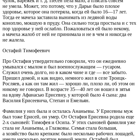
чулок, варежек и т. д. Песен пела мало, а плясать совсем
не умела. Может, это потому, что у Дарьи было плохое
здоровье, которое она потеряла, когда ей было 16—17 лет.
Тогда ее мачеха заставила вынимать из ледяной воды
коноплю, мокшую в пруду. Она сильно тогда простыла и с тех
пор здоровье у ней ослабло. Пожаловаться ей было некому,
а мачеха жалоб от ней не принимала и не в чем и никогда ее
не жалела.
Остафий Тимофеевич
Про Остафия утвердительно говорили, что он ежедневно
умывался с мылом и был военнослужащим — гусаром.
Служил очень долго, но в каком чине и где — все забыто.
Пришел домой, и как видно, немного жил в селе Троицк-
Росляев, а как он там жил — хорошо ли, плохо ли, об этом он
никому не говорил. В возрасте 35—40 лет он вошел в зятья
на вдову Афанасью Ерисевну, у которой было 4 сына: два
Василия Ерисеевича, Степан и Емельян.
Фамилия у них была и осталась Ананьевы. У Ерисевны муж
был тоже Ерисей, он умер. От Остафия Ерисевна родила еще
2-х сыновей: Тимофея и Осипа. У этих сыновей фамилия уже
стала не Ананьевы, а Глазковы. Семья стала большая,
а хозяйство было крепким: было несколько рабочих лошадей,
имели несколько десятин вечной земли. Остафий был