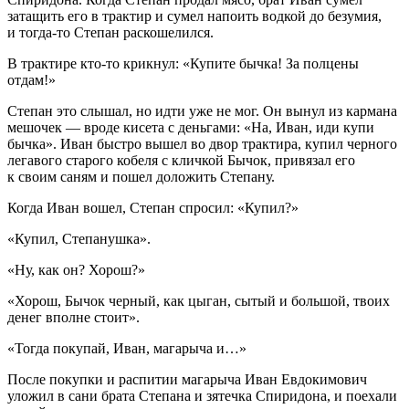
затащить его в трактир и сумел напоить водкой до безумия,
и тогда-то Степан раскошелился.
В трактире кто-то крикнул: «Купите бычка! За полцены
отдам!»
Степан это слышал, но идти уже не мог. Он вынул из кармана
мешочек — вроде кисета с деньгами: «На, Иван, иди купи
бычка». Иван быстро вышел во двор трактира, купил черного
легавого старого кобеля с кличкой Бычок, привязал его
к своим саням и пошел доложить Степану.
Когда Иван вошел, Степан спросил: «Купил?»
«Купил, Степанушка».
«Ну, как он? Хорош?»
«Хорош, Бычок черный, как цыган, сытый и большой, твоих
денег вполне стоит».
«Тогда покупай, Иван, магарыча и…»
После покупки и распитии магарыча Иван Евдокимович
уложил в сани брата Степана и зятечка Спиридона, и поехали