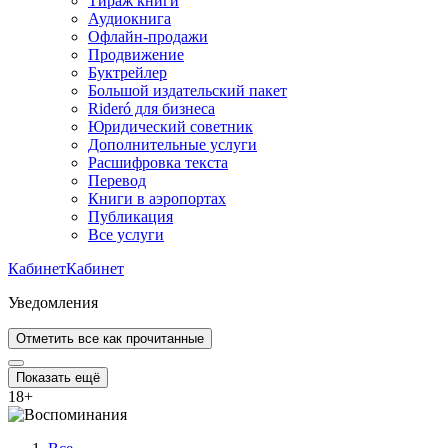
Тираж книги
Аудиокнига
Офлайн-продажи
Продвижение
Буктрейлер
Большой издательский пакет
Rideró для бизнеса
Юридический советник
Дополнительные услуги
Расшифровка текста
Перевод
Книги в аэропортах
Публикация
Все услуги
Кабинет
Кабинет
Уведомления
Отметить все как прочитанные
Показать ещё
18
+