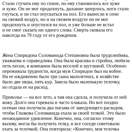
Стали стучать ему по спине, но ему становилось все хуже
и хуже. Он не мог продохнуть, дыхание заперлось, ноги стали
гнуться, и он стал опускаться на пол. Его вынесли в сени
на свежий воздух, но и на свежем воздухе он не мог
продохнуть и опустился на пол, и уже больше не встал
и не смог сказать ни одного слова. Смерть сковала его
навсегда на 79 году от его рождения.
Жена Спиридона Соломанида Степановна была трудолюбива,
уважаема и справедлива. Она была красива и стройна, любила
петь песни, в компании была веселой и шутливой. Особенно
переживала трудности, когда муж Спиридон был на войне.
На ее иждивении было три сына малолетних, в хозяйстве
было две овцы, пять кур. Завела было маленькую телочку,
но отдала ее на расход.
Приволье — на все лето, а там она сдохла, и получила от ней
кожу. Долго она горевала и часто плакала. Но вот поздно
осенью она получила два письма от заведующего расходом,
чтобы Глазкова Соломанида ехала за своей телкой. Это было
неожиданное удивление. Конечно, она, согласно этому
вызову, могла бы получить телку, и все соседи советовали
ехать за телочкой. Она повторила: «Конечно, моя телочка