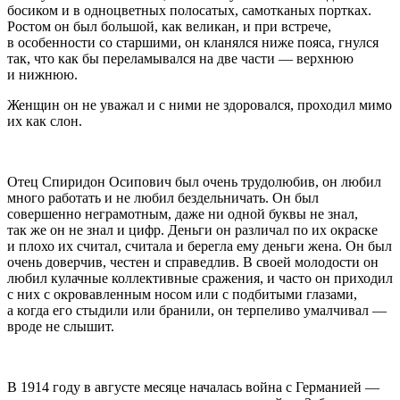
босиком и в одноцветных полосатых, самотканых портках.
Ростом он был большой, как великан, и при встрече,
в особенности со старшими, он кланялся ниже пояса, гнулся
так, что как бы переламывался на две части — верхнюю
и нижнюю.
Женщин он не уважал и с ними не здоровался, проходил мимо
их как слон.
Отец Спиридон Осипович был очень трудолюбив, он любил
много работать и не любил бездельничать. Он был
совершенно неграмотным, даже ни одной буквы не знал,
так же он не знал и цифр. Деньги он различал по их окраске
и плохо их считал, считала и берегла ему деньги жена. Он был
очень доверчив, честен и справедлив. В своей молодости он
любил кулачные коллективные сражения, и часто он приходил
с них с окровавленным носом или с подбитыми глазами,
а когда его стыдили или бранили, он терпеливо умалчивал —
вроде не слышит.
В 1914 году в августе месяце началась война с Германией —