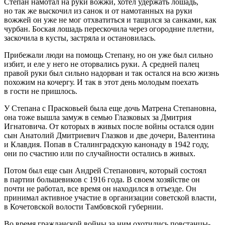
Степан намотал на руки вожжи, хотел удержать лошадь,
но так же выскочил из санок и от намотанных на руки
вожжей он уже не мог отхватиться и тащился за санками, как
чурбан. Боская лошадь перескочила через огородние плетни,
заскочила в кусты, застряла и остановилась.
Прибежали люди на помощь Степану, но он уже был сильно
избит, и еле у него не оторвались руки. А средней палец
правой руки был сильно надорван и так остался на всю жизнь
похожим на кочергу. И так в этот день молодым поехать
в гости не пришлось.
У Степана с Прасковьей была еще дочь Матрена Степановна,
она тоже вышла замуж в семью Глазковых за Дмитрия
Игнатовича. От которых в живых после войны остался один
сын Анатолий Дмитриевич Глазков и две дочери, Валентина
и Клавдия. Попав в Сталинградскую канонаду в 1942 году,
они по счастию или по случайности остались в живых.
Потом был еще сын Андрей Степанович, который состоял
в партии большевиков с 1916 года. В своем хозяйстве он
почти не работал, все время он находился в отъезде. Он
принимал активное участие в организации советской власти,
в Кочетовской волости Тамбовской губернии.
Во время гражданской войны за ним охотились повстанцы-