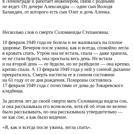
в Ленинграде и работает инженером, связи с родными
не ведет. От дочери Александры — один сын Володя
Баландин, от которого есть сын Олег и дочь Аленка.
Несколько слов о смерти Соломаниды Степановны.
10 февраля 1949 года не болела и не жаловалась на плохое
здоровье. Вечером после ужина, как и всегда, спокойно легла
в кровать спать. Утром она не встала, спала — даже храпела,
ее не стали будить, она проспала весь день. Не встала
и на второй день — ее будили, но не разбудили — она крепко,
крепко спала. А 13 февраля 1949 года у ней у сонной дыхание
прекратилось. Смерть настигла ее в сонном состоянии
на 61 году от ее дня рождения. Похороны состоялись
17 февраля 1949 года с почестями от дома до Токаревского
кладбища.
За десяток лет до своей смерти мать Соломанида видела сон,
и она рассказывала его всем-всем, хотя ей об этом не велено
было рассказывать, но она рассказывала утвердительно —
не как сон, а как было видение.
«Я, как и всегда после ужина, легла спать».