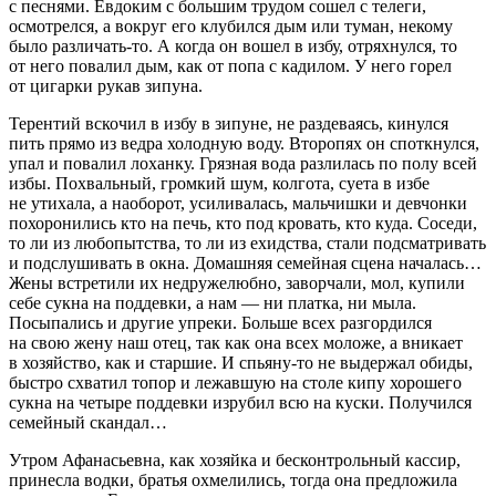
с песнями. Евдоким с большим трудом сошел с телеги,
осмотрелся, а вокруг его клубился дым или туман, некому
было различать-то. А когда он вошел в избу, отряхнулся, то
от него повалил дым, как от попа с кадилом. У него горел
от цигарки рукав зипуна.
Терентий вскочил в избу в зипуне, не раздеваясь, кинулся
пить прямо из ведра холодную воду. Второпях он споткнулся,
упал и повалил лоханку. Грязная вода разлилась по полу всей
избы. Похвальный, громкий шум, колгота, суета в избе
не утихала, а наоборот, усиливалась, мальчишки и девчонки
похоронились кто на печь, кто под кровать, кто куда. Соседи,
то ли из любопытства, то ли из ехидства, стали подсматривать
и подслушивать в окна. Домашняя семейная сцена началась…
Жены встретили их недружелюбно, заворчали, мол, купили
себе сукна на поддевки, а нам — ни платка, ни мыла.
Посыпались и другие упреки. Больше всех разгордился
на свою жену наш отец, так как она всех моложе, а вникает
в хозяйство, как и старшие. И спьяну-то не выдержал обиды,
быстро схватил топор и лежавшую на столе кипу хорошего
сукна на четыре поддевки изрубил всю на куски. Получился
семейный скандал…
Утром Афанасьевна, как хозяйка и бесконтрольный кассир,
принесла водки, братья охмелились, тогда она предложила