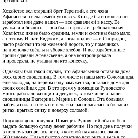
праздновать.
Хозяйство вел старший брат Терентий, а его жена
Афанасьевна вела семейную кассу. Кто где бы и сколько ни
заработал или даже нашел — все сдавали ей в кассу. Ее
уважали и боялись — она была строгая и требовательная.
Хозяйство ихнее было средним, земли и скотины было мало,
а поэтому Игнат, Евдоким, а когда подрос — и Спиридон,
часто работали то на железной дороге, то у помещиков
на прополке свёклы и уборке хлебов. И все заработанные
гроши сдавали Афанасьевне, а она контролировала
и проверяла, не утащил ли кто копеечку.
Однажды был такой случай, что Афанасьевна оставила дома
всех своих сношенниц. В том числе и наша мать Соломанида,
еще молодая, на первом году замужества, осталась дома для
своих семейных дел. В это время у помещика Руновского
много работало женщин и девушек, в том числе и наши
сношенницы Екатерина, Марина и Солоша. Эта большая
рабочая сила на ночь и в ненастье располагалась в больших
ригах, крытых снизу и доверху соломой.
Подходил день получки. Помещик Руновский обязан был
выдать большую сумму денег рабочим. Но под день получки
в полночь загорелась рига, в которой находилось около
600 человек. Пламя быстро охватило всю ригу, а ведь в то