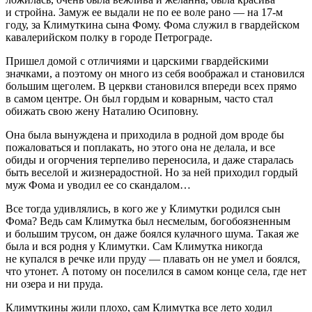
и стройна. Замуж ее выдали не по ее воле рано — на 17-м
году, за Климуткина сына Фому. Фома служил в гвардейском
кавалерийском полку в городе Петрограде.
Пришел домой с отличиями и царскими гвардейскими
значками, а поэтому он много из себя воображал и становился
большим щеголем. В церкви становился впереди всех прямо
в самом центре. Он был гордым и коварным, часто стал
обижать свою жену Наталию Осиповну.
Она была вынуждена и приходила в родной дом вроде бы
пожаловаться и поплакать, но этого она не делала, и все
обиды и огорчения терпеливо переносила, и даже старалась
быть веселой и жизнерадостной. Но за ней приходил гордый
муж Фома и уводил ее со скандалом…
Все тогда удивлялись, в кого же у Климутки родился сын
Фома? Ведь сам Климутка был несмелым, богобоязненным
и большим трусом, он даже боялся кулачного шума. Такая же
была и вся родня у Климутки. Сам Климутка никогда
не купался в речке или пруду — плавать он не умел и боялся,
что утонет. А потому он поселился в самом конце села, где нет
ни озера и ни пруда.
Климуткины жили плохо, сам Климутка все лето ходил