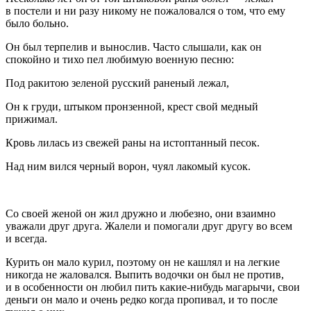
в постели и ни разу никому не пожаловался о том, что ему
было больно.
Он был терпелив и вынослив. Часто слышали, как он
спокойно и тихо пел любимую военную песню:
Под ракитою зеленой русский раненый лежал,
Он к груди, штыком пронзенной, крест свой медный
прижимал.
Кровь лилась из свежей раны на истоптанный песок.
Над ним вился черный ворон, чуял лакомый кусок.
Со своей женой он жил дружно и любезно, они взаимно
уважали друг друга. Жалели и помогали друг другу во всем
и всегда.
Курить он мало курил, поэтому он не кашлял и на легкие
никогда не жаловался. Выпить водочки он был не против,
и в особенности он любил пить какие-нибудь магарычи, свои
деньги он мало и очень редко когда пропивал, и то после