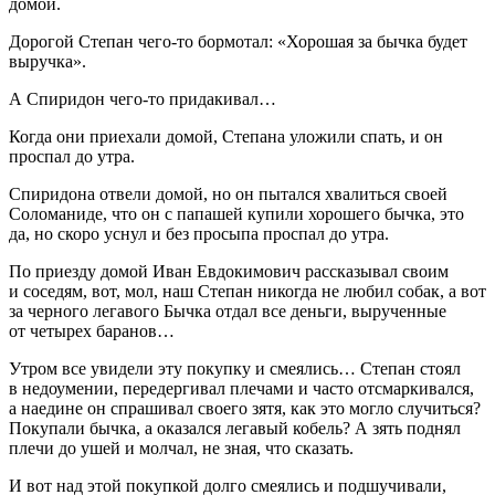
домой.
Дорогой Степан чего-то бормотал: «Хорошая за бычка будет
выручка».
А Спиридон чего-то придакивал…
Когда они приехали домой, Степана уложили спать, и он
проспал до утра.
Спиридона отвели домой, но он пытался хвалиться своей
Соломаниде, что он с папашей купили хорошего бычка, это
да, но скоро уснул и без просыпа проспал до утра.
По приезду домой Иван Евдокимович рассказывал своим
и соседям, вот, мол, наш Степан никогда не любил собак, а вот
за черного легавого Бычка отдал все деньги, вырученные
от четырех баранов…
Утром все увидели эту покупку и смеялись… Степан стоял
в недоумении, передергивал плечами и часто отсмаркивался,
а наедине он спрашивал своего зятя, как это могло случиться?
Покупали бычка, а оказался легавый кобель? А зять поднял
плечи до ушей и молчал, не зная, что сказать.
И вот над этой покупкой долго смеялись и подшучивали,