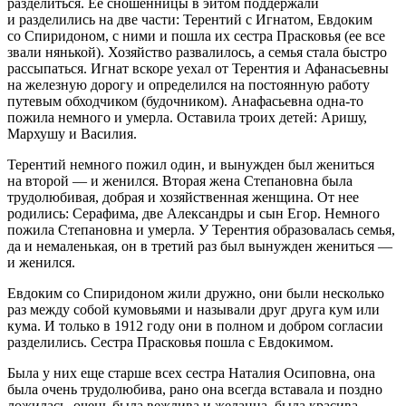
разделиться. Ее сношенницы в эитом поддержали
и разделились на две части: Терентий с Игнатом, Евдоким
со Спиридоном, с ними и пошла их сестра Прасковья (ее все
звали нянькой). Хозяйство развалилось, а семья стала быстро
рассыпаться. Игнат вскоре уехал от Терентия и Афанасьевны
на железную дорогу и определился на постоянную работу
путевым обходчиком (будочником). Анафасьевна одна-то
пожила немного и умерла. Оставила троих детей: Аришу,
Мархушу и Василия.
Терентий немного пожил один, и вынужден был жениться
на второй — и женился. Вторая жена Степановна была
трудолюбивая, добрая и хозяйственная женщина. От нее
родились: Серафима, две Александры и сын Егор. Немного
пожила Степановна и умерла. У Терентия образовалась семья,
да и немаленькая, он в третий раз был вынужден жениться —
и женился.
Евдоким со Спиридоном жили дружно, они были несколько
раз между собой кумовьями и называли друг друга кум или
кума. И только в 1912 году они в полном и добром согласии
разделились. Сестра Прасковья пошла с Евдокимом.
Была у них еще старше всех сестра Наталия Осиповна, она
была очень трудолюбива, рано она всегда вставала и поздно
ложилась, очень была вежлива и желанна, была красива