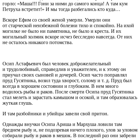
горло: «Маша!!! Гони за ними до самого конца! А там кум
Петруха встретит!» И мы тогда разбегались кто куда…
Вскоре Ефим со своей женой умерли. Умерли они
от старческой неизбежной болезни тихо и спокойно. На ихой
могилке не было ни памятника, не было и креста. И их
могильный холмик вскоре исчез бесследно навсегда. От них
не осталось никакого потомства.
Осип Астафьевич был человек доброжелательный
и трудолюбивый, справедлив и уважителен, и к этому он
приучал своих сыновей и дочерей. Осип часто поправлял
пруд Гусятника, возил туда хворост, солому и т. д. Пруд был
всегда в хорошем состоянии и глубоким. В нем много
водилось рыбы и раков. После смерти Осипа пруд Гусятника
стал мелеть и зарастать камышом и осокой, и там образовалась
жуткая глушь.
И там разбойники и убийцы завели свой притон.
Однажды внучки Осипа Ариша и Мархуша ловили там
бреднем рыбу и, не подозревая ничего плохого, улов за уловом
собирали рыбу и раков в мешок. В последний раз они забрели