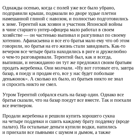
Однажды осенью, когда с полей уже все было убрано,
подправили крыши, подмазали во дворе худые плетни
намешанной глиной с навозом, и полностью подготовились
к зиме. Терентий как хозяин и участник Японской войны
в чине старшего унтер-офицера мало работал в своем
хозяйстве — он частенько выпивал и разгуливал по своему
хотению. Афанасьевна и все его братья мало ему что об этом
говорили, но братья на его жизнь стали завидовать. Как-то
вечером все четыре брата находились в риге и дружелюбно
о чем-то разговаривали. Терентий был, как и всегда,
выпивши, и неожиданно он тут же предложил своим братьям
продать жеребенка. Они молчали. «Ну вот готовьте его, завтра
базар, я поеду и продам его, все у нас будет побольше
деньжонок». А сколько их было, из братьев никто не знал
и спросить никто не смел.
Утром Терентий собрался ехать на базар один. Однако все
братья сказали, что на базар поедут все вместе. Так и поехали
все вчетвером.
Продали жеребенка и решили купить хорошего сукна
на четыре поддевки и сшить каждому брату поддевку (вроде
пальто). На остальные деньги купили водки, напились
и приехали все пьяными с шумом и дымом, а также