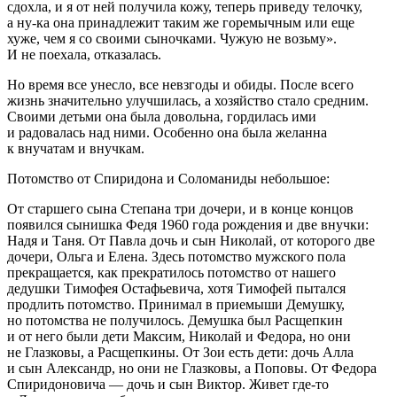
сдохла, и я от ней получила кожу, теперь приведу телочку,
а ну-ка она принадлежит таким же горемычным или еще
хуже, чем я со своими сыночками. Чужую не возьму».
И не поехала, отказалась.
Но время все унесло, все невзгоды и обиды. После всего
жизнь значительно улучшилась, а хозяйство стало средним.
Своими детьми она была довольна, гордилась ими
и радовалась над ними. Особенно она была желанна
к внучатам и внучкам.
Потомство от Спиридона и Соломаниды небольшое:
От старшего сына Степана три дочери, и в конце концов
появился сынишка Федя 1960 года рождения и две внучки:
Надя и Таня. От Павла дочь и сын Николай, от которого две
дочери, Ольга и Елена. Здесь потомство мужского пола
прекращается, как прекратилось потомство от нашего
дедушки Тимофея Остафьевича, хотя Тимофей пытался
продлить потомство. Принимал в приемыши Демушку,
но потомства не получилось. Демушка был Расщепкин
и от него были дети Максим, Николай и Федора, но они
не Глазковы, а Расщепкины. От Зои есть дети: дочь Алла
и сын Александр, но они не Глазковы, а Поповы. От Федора
Спиридоновича — дочь и сын Виктор. Живет где-то