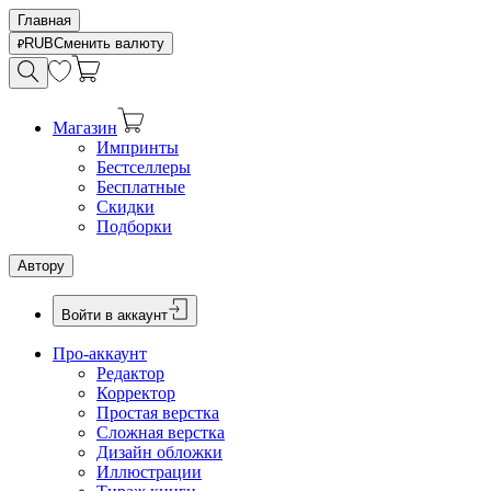
Главная
RUB
Сменить валюту
Магазин
Импринты
Бестселлеры
Бесплатные
Скидки
Подборки
Автору
Войти в аккаунт
Про-аккаунт
Редактор
Корректор
Простая верстка
Сложная верстка
Дизайн обложки
Иллюстрации