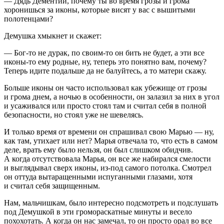
— Дядь Дементий, почему ты во время грозы и грома
хоронишься за иконы, которые висят у вас с вышитыми
полотенцами?
Демушка хмыкнет и скажет:
— Бог-то не дурак, по своим-то он бить не будет, а эти все
иконы-то ему родные, ну, теперь это понятно вам, почему?
Теперь идите подальше да не балуйтесь, а то матери скажу.
Больше иконы он часто использовал как убежище от грозы
и грома днем, а ночью в особенности, он залазил за них в угол
и усаживался или просто стоял там и считал себя в полной
безопасности, но стоял уже не шевелясь.
И только время от времени он спрашивал свою Марью — ну,
как там, утихает или нет? Марья отвечала то, что есть в самом
деле, врать ему было нельзя, он был слишком обидчив.
А когда отсутствовала Марья, он все же набирался смелости
и выглядывал сверх иконы, из-под самого потолка. Смотрел
он оттуда вытаращенными испуганными глазами, хотя
и считал себя защищенным.
Нам, мальчишкам, было интересно подсмотреть и подслушать
под Демушкой в эти громораскатные минуты и весело
похохотать. А когда он нас замечал, то он просто орал во все