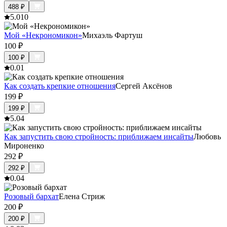
488
₽
5.0
10
Мой «Некрономикон»
Михаэль Фартуш
100
₽
100
₽
0.0
1
Как создать крепкие отношения
Сергей Аксёнов
199
₽
199
₽
5.0
4
Как запустить свою стройность: приближаем инсайты
Любовь
Мироненко
292
₽
292
₽
0.0
4
Розовый бархат
Елена Стриж
200
₽
200
₽