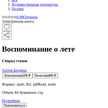
Все
Художественная литература
Поэзия
0.0
0
Оценить
Электронная книга
Воспоминание о лете
Сборка стихов
Артем Биднюк
Электронная
200
₽
Печатная
985
₽
Формат:
epub, fb2, pdfRead, mobi
Объем:
84
бумажных стр.
Подробнее
Пожаловаться