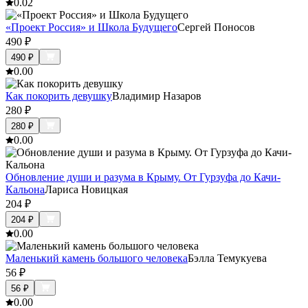
0.0
2
«Проект Россия» и Школа Будущего
Сергей Поносов
490
₽
490
₽
0.0
0
Как покорить девушку
Владимир Назаров
280
₽
280
₽
0.0
0
Обновление души и разума в Крыму. От Гурзуфа до Качи-
Кальона
Лариса Новицкая
204
₽
204
₽
0.0
0
Маленький камень большого человека
Бэлла Темукуева
56
₽
56
₽
0.0
0