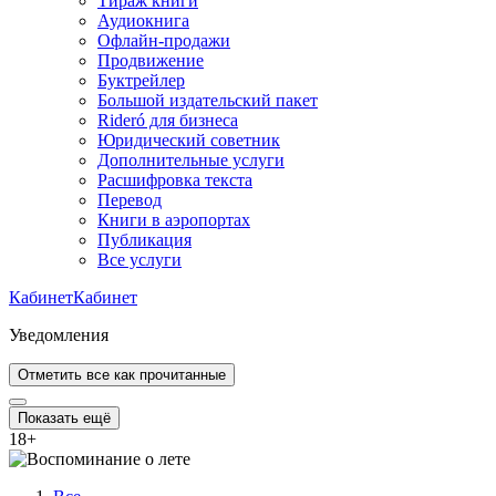
Тираж книги
Аудиокнига
Офлайн-продажи
Продвижение
Буктрейлер
Большой издательский пакет
Rideró для бизнеса
Юридический советник
Дополнительные услуги
Расшифровка текста
Перевод
Книги в аэропортах
Публикация
Все услуги
Кабинет
Кабинет
Уведомления
Отметить все как прочитанные
Показать ещё
18
+