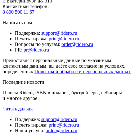
г. Екатеринбург, а/я 313
Контактный телефон
:
8 800 500 11 67
Написать нам
Поддержка
:
support@ridero.ru
Печать тиража
:
print@ridero.ru
Вопросы по услугам
:
order@ridero.ru
PR
:
pr@ridero.ru
Предоставляя персональные данные по указанным
контактным данным, вы даёте своё согласие на условиях,
определенных
Политикой обработки персональных данных
Последние новости
Плюсы Rideró, ISBN в подарок, буктрейлеры, вебинары
и многое другое
Читать дальше
Поддержка
:
support@ridero.ru
Печать тиража
:
print@ridero.ru
Наши услуги
:
order@ridero.ru