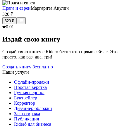
Прага и евреи
Маргарита Акулич
320
₽
320
₽
0.0
1
Издай свою книгу
Создай свою книгу с Rideró бесплатно прямо сейчас. Это
просто, как раз, два, три!
Создать книгу бесплатно
Наши услуги
Офлайн-продажи
Простая верстка
Ручная верстка
Буктрейлер
Корректор
Дизайнер обложки
Заказ тиража
Публикация
Rideró для бизнеса