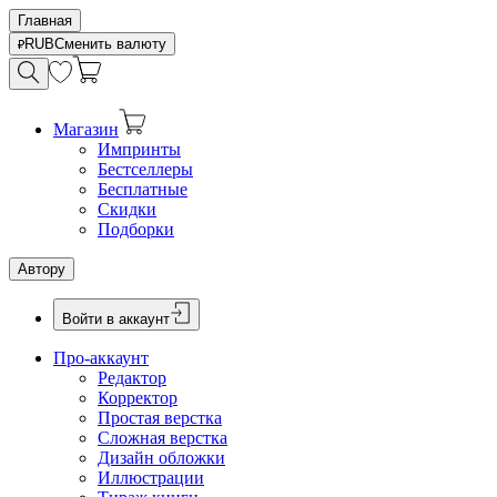
Главная
RUB
Сменить валюту
Магазин
Импринты
Бестселлеры
Бесплатные
Скидки
Подборки
Автору
Войти в аккаунт
Про-аккаунт
Редактор
Корректор
Простая верстка
Сложная верстка
Дизайн обложки
Иллюстрации