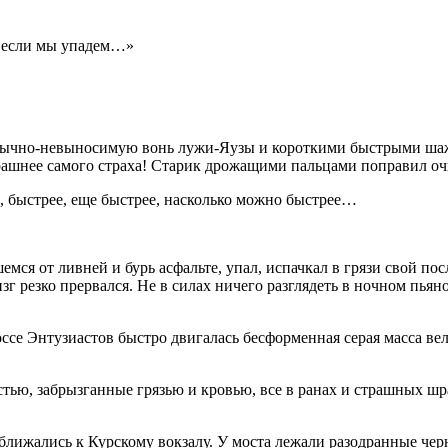
, если мы упадем…»
вычно-невыносимую вонь лужи-Яузы и короткими быстрыми шажк
рашнее самого страха! Старик дрожащими пальцами поправил очк
, быстрее, еще быстрее, насколько можно быстрее…
мся от ливней и бурь асфальте, упал, испачкал в грязи свой по
изг резко прервался. Не в силах ничего разглядеть в ночном пь
Шоссе Энтузиастов быстро двигалась бесформенная серая масса в
тью, забрызганные грязью и кровью, все в ранах и страшных ш
иближались к Курскому вокзалу. У моста лежали разодранные ч