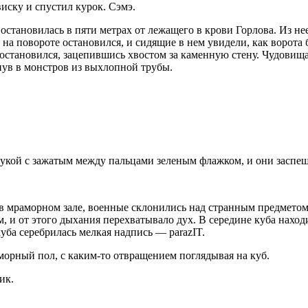
виску и спустил курок. Сэмэ.
остановилась в пяти метрах от лежащего в крови Горлова. Из н
, на повороте остановился, и сидящие в нем увидели, как ворот
и остановился, зацепившись хвостом за каменную стену. Чудовищ
нув в монстров из выхлопной трубы.
кой с зажатым между пальцами зеленым флажком, и они заспеши
 и в мраморном зале, военные склонились над странным предмето
, и от этого дыхания перехватывало дух. В середине куба нахо
уба серебрилась мелкая надпись — parazIT.
орный пол, с каким-то отвращением поглядывая на куб.
ик.