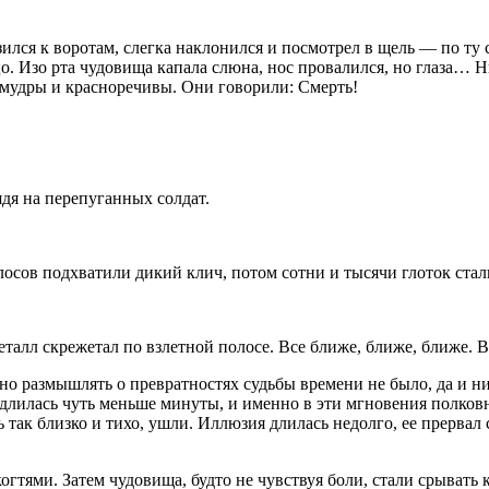
зился к воротам, слегка наклонился и посмотрел в щель — по ту
 Изо рта чудовища капала слюна, нос провалился, но глаза… Н
 мудры и красноречивы. Они говорили: Смерть!
ядя на перепуганных солдат.
лосов подхватили дикий клич, потом сотни и тысячи глоток ста
еталл скрежетал по вз
летн
ой полосе. Все ближе, ближе, ближе. 
о размышлять о превратностях судьбы времени не было, да и ник
длилась чуть меньше минуты, и именно в эти мгновения полковни
 так близко и тихо, ушли. Иллюзия длилась недолго, ее прервал
огтями. Затем чудовища, будто не чувствуя боли, стали срывать