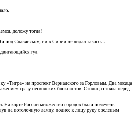
мало.
мся, доложу тогда!
. Ни под Славянском, ни в Сирии не видал такого…
адвигающийся гул.
у «Тигра» на проспект Вернадского за Горловым. Два месяца
ажением сразу нескольких блокпостов. Столица стояла перед
а. На карте
Росси
и множество городов были помечены
нув на потолочную лампу, поднес к лицу руку с зеленым