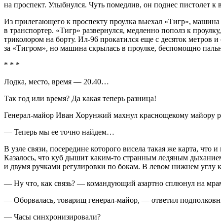
на проспект. Улыбнулся. Чуть помедлив, он поднес пистолет к 
Из прилегающего к проспекту проулка выехал «Тигр», машина 
в транспортер. «Тигр» развернулся, медленно пополз к проулку
триколором на борту. Ил-96 прокатился еще с десяток метров 
за «Тигром», но машина скрылась в проулке, беспомощно паль
* * *
Лодка, место, время — 20.40…
Так год или время? Да какая теперь разница!
Генерал-майор Иван Хорунжий махнул краснощекому майору ру
— Теперь мы ее точно найдем…
В узле связи, посередине которого висела такая же карта, что
Казалось, что куб дышит каким-то странным ледяным дыханием
и двумя ручками регулировки по бокам. В левом нижнем углу к
— Ну что, как связь? — командующий азартно сплюнул на мрам
— Оборвалась, товарищ генерал-майор, — ответил подполковн
— Часы синхронизировали?