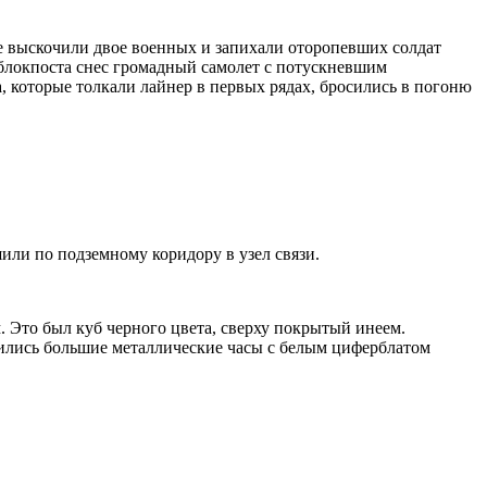
ее выскочили двое военных и запихали оторопевших солдат
а блокпоста снес громадный самолет с потускневшим
а, которые толкали лайнер в первых рядах, бросились в погоню
ли по подземному коридору в узел связи.
м. Это был куб черного цвета, сверху покрытый инеем.
дились большие металлические часы с белым циферблатом