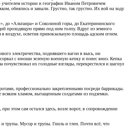
е — учителем истории и географии Иваном Петровичем
м, обнялись и завыли. Грустно, так грустно. Их вой на ходу
», до «Альтаира» и Соколиной горы, до Екатерининского
ий проходящую прямо под ним толпу. Вдруг из земного
я в воздухе, осветив привокзальную площадь адским огнем.
вого электричества, поднявшего вагон в высь, ни
сорвал с юноши зеленую военную кепку и понес вниз. Кепка
а почувствовал их голодные взгляды, перекрестился и шагнул
ротами, профессионально закрепленными посреди баррикады.
 всяким хламом, вытащенным солдатами из подземки.
при этом сам остался здесь, возле ворот, в сопровождении
и трупы. Мусор и трупы. Гниль и тлен. Почти всё, что