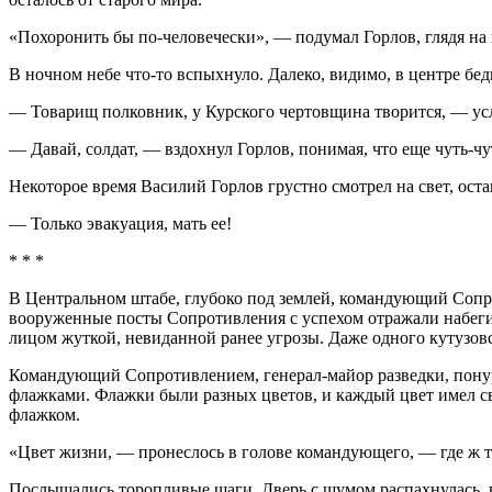
«Похоронить бы по-человечески», — подумал Горлов, глядя на
В ночном небе что-то вспыхнуло. Далеко, видимо, в центре бед
— Товарищ полковник, у Курского чертовщина творится, — ус
— Давай, солдат, — вздохнул Горлов, понимая, что еще чуть-ч
Некоторое время Василий Горлов грустно смотрел на свет, ос
— Только эвакуация, мать ее!
* * *
В Центральном штабе, глубоко под землей, командующий Сопр
вооруженные посты Сопротивления с успехом отражали набеги 
лицом жуткой, невиданной ранее угрозы. Даже одного кутузовск
Командующий Сопротивлением, генерал-майор разведки, понур
флажками. Флажки были разных цветов, и каждый цвет имел сво
флажком.
«Цвет жизни, — пронеслось в голове командующего, — где ж т
Послышались торопливые шаги. Дверь с шумом распахнулась, 