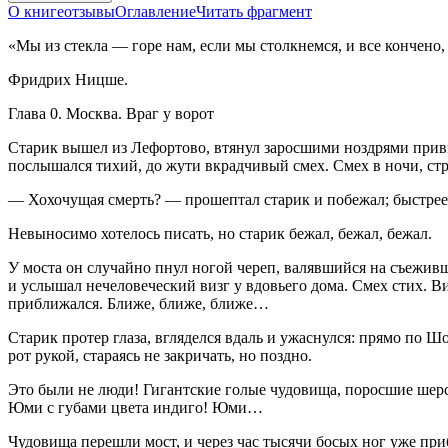
О книге
отзывы
Оглавление
Читать фрагмент
«Мы из стекла — горе нам, если мы столкнемся, и все кончено
Фридрих Ницше.
Глава 0. Москва. Враг у ворот
Старик вышел из Лефортово, втянул заросшими ноздрями при
послышался тихий, до жути вкрадчивый смех. Смех в ночи, ст
— Хохочущая смерть? — прошептал старик и побежал; быстрее
Невыносимо хотелось писать, но старик бежал, бежал, бежал.
У моста он случайно пнул ногой череп, валявшийся на съеживше
и услышал нечеловеческий визг у вдовьего дома. Смех стих. В
приближался. Ближе, ближе, ближе…
Старик протер глаза, вгляделся вдаль и ужаснулся: прямо по 
рот рукой, стараясь не закричать, но поздно.
Это были не люди! Гигантские голые чудовища, поросшие шерс
Юми с губами цвета индиго! Юми…
Чудовища перешли мост, и через час тысячи босых ног уже пр