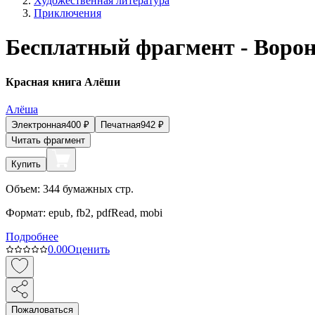
Художественная литература
Приключения
Бесплатный фрагмент - Ворон
Красная книга Алёши
Алёша
Электронная
400
₽
Печатная
942
₽
Читать фрагмент
Купить
Объем:
344
бумажных стр.
Формат:
epub, fb2, pdfRead, mobi
Подробнее
0.0
0
Оценить
Пожаловаться