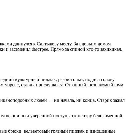
ами двинулся к Салтыкову мосту. За вдовьим домом
и и засеменил быстрее. Прямо за спиной кто-то захихикал.
следний культурный пиджак, разбил очки, поднял голову
яном мареве, старик прислушался. Странный, незнакомый шум
еликаноподобных людей — ни начала, ни конца. Старик зажал
рамах, они шли уверенной поступью к центру белокаменной.
ерные брюки, вельветовый грязный пиджак и изношенные