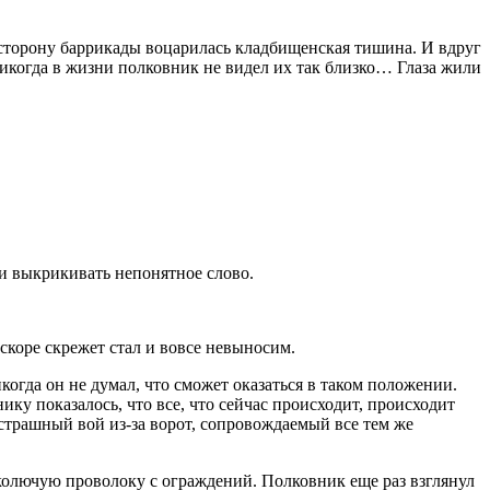
 сторону баррикады воцарилась кладбищенская тишина. И вдруг
икогда в жизни полковник не видел их так близко… Глаза жили
ли выкрикивать непонятное слово.
Вскоре скрежет стал и вовсе невыносим.
огда он не думал, что сможет оказаться в таком положении.
ку показалось, что все, что сейчас происходит, происходит
 страшный вой из-за ворот, сопровождаемый все тем же
 колючую проволоку с ограждений. Полковник еще раз взглянул