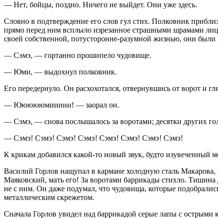
— Нет, бойцы, поздно. Ничего не выйдет. Они уже здесь.
Словно в подтверждение его слов гул стих. Полковник прибли
прямо перед ним всплыло изрезанное страшными шрамами лицо.
своей собственной, потусторонне-разумной жизнью, они были
— Сэмэ, — гортанно прошипело чудовище.
— Юми, — выдохнул полковник.
Его передернуло. Он расхохотался, отвернувшись от ворот и гл
— Юююююмиииии! — заорал он.
— Сэмэ, — снова послышалось за воротами; десятки других го
— Сэмэ! Сэмэ! Сэмэ! Сэмэ! Сэмэ! Сэмэ! Сэмэ! Сэмэ!
К крикам добавился какой-то новый звук, будто изувеченный м
Василий Горлов нащупал в кармане холодную сталь Макарова, н
Маяковский, мать его! За воротами баррикады стихло. Тишина 
не с ним. Он даже подумал, что чудовища, которые подобрались
металлическим скрежетом.
Сначала Горлов увидел над баррикадой серые лапы с острыми к