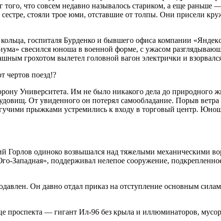
уг того, что совсем недавно называлось стариком, а еще раньш
тре, стояли трое юми, отставшие от толпы. Они присели кружко
 кольца, госпиталя Бурденко и бывшего офиса компании «Яндекс
иума» свесился юноша в военной форме, с ужасом разглядывающ
трашным грохотом вылетел головной вагон электрички и взорвалс
т чертов поезд!?
рону Университета. Им не было никакого дела до природного жи
довищ. От увиденного он потерял самообладание. Порыв ветра 
могучими прыжками устремились к входу в торговый центр. Юнош
ий Горлов одиноко возвышался над тяжелыми механическими во
го-Западная», поддерживал нелепое сооружение, подкрепленное
давлен. Он давно отдал приказ на отступление основным силам, 
це проспекта — гигант Ил-96 без крыла и иллюминаторов, мусор 