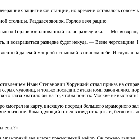
 вчерашних защитников станции, но времени оставалось совсем 
ной столицы. Раздался звонок. Горлов взял рацию.
лышал Горлов взволнованный голос разведчика. — Мы возвращае
уть, и возвращаться разведке будет некуда. — Везде чертовщина
тавленный далекой мощной вспышкой в ночном небе. И слушал н
отивлением Иван Степанович Хорунжий отдал приказ на отправк
серых чудовищ, и только последние атаки юми закончились пор
ого глаза хватило бы на то, чтобы понять: Москве не выстоять!
о смотрел на карту, висящую посреди большого мраморного зал
е значение. Командующий отвел взгляд от карты и, бегло взгля
ы есть?»
в мраморный зал влетел краснощекий майор. Он тяжело дышал.