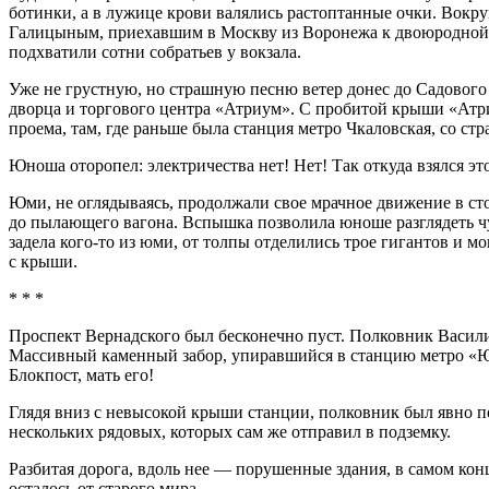
ботинки, а в лужице крови валялись растоптанные очки. Вокр
Галицыным, приехавшим в Москву из Воронежа к двоюродной сес
подхватили сотни собратьев у вокзала.
Уже не грустную, но страшную песню ветер донес до Садового
дворца и торгового центра «Атриум». С пробитой крыши «Атр
проема, там, где раньше была станция метро Чкаловская, со с
Юноша оторопел: электричества нет! Нет! Так откуда взялся это
Юми, не оглядываясь, продолжали свое мрачное движение в сто
до пылающего вагона. Вспышка позволила юноше разглядеть чу
задела кого-то из юми, от толпы отделились трое гигантов и 
с крыши.
* * *
Проспект Вернадского был бесконечно пуст. Полковник Васил
Массивный каменный забор, упиравшийся в станцию метро «Ю
Блокпост, мать его!
Глядя вниз с невысокой крыши станции, полковник был явно по
нескольких рядовых, которых сам же отправил в подземку.
Разбитая дорога, вдоль нее — порушенные здания, в самом кон
осталось от старого мира.