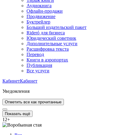
Тираж книги
Аудиокнига
Офлайн-продажи
Продвижение
Буктрейлер
Большой издательский пакет
Rideró для бизнеса
Юридический советник
Дополнительные услуги
Расшифровка текста
Перевод
Книги в аэропортах
Публикация
Все услуги
Кабинет
Кабинет
Уведомления
Отметить все как прочитанные
Показать ещё
12
+