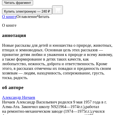
Читать фрагмент
Купить
электронную — 240 ₽
О книге
Оглавление
Читать
О книге
аннотация
Новые рассказы для детей и юношества о природе, животных,
птицах и земноводных. Основная цель этих рассказов —
привитие детям любви и уважения к природе и всему живому,
а также формирование в детях таких качеств, как
любопытство, нежность, доброта и ответственность. Кроме
этого, в рассказах отмечены их повадки и преданность своим
хозяевам — людям, находчивость, сопереживание, грусть,
тоска, радость.
об авторе
Александр Ничаев
Ничаев Александр Васильевич родился 9 мая 1957 года в г.
Алма-Ата. Закончил школу N921964—1974г.г.),работал
на ремонтно-механическом заводе (1974—1975г.г.),учился