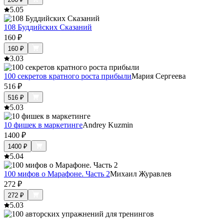
5.0
5
108 Буддийских Сказаний
160
₽
160
₽
3.0
3
100 секретов кратного роста прибыли
Мария Сергеева
516
₽
516
₽
5.0
3
10 фишек в маркетинге
Andrey Kuzmin
1400
₽
1400
₽
5.0
4
100 мифов о Марафоне. Часть 2
Михаил Журавлев
272
₽
272
₽
5.0
3