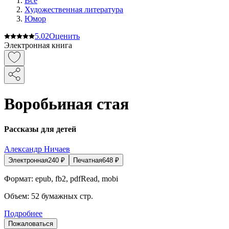
Все
Художественная литература
Юмор
5.0
2
Оценить
Электронная книга
Воробьиная стая
Рассказы для детей
Александр Ничаев
Электронная
240
₽
Печатная
648
₽
Формат:
epub, fb2, pdfRead, mobi
Объем:
52
бумажных стр.
Подробнее
Пожаловаться