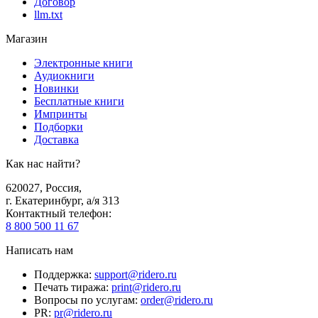
Договор
llm.txt
Магазин
Электронные книги
Аудиокниги
Новинки
Бесплатные книги
Импринты
Подборки
Доставка
Как нас найти?
620027
,
Россия
,
г. Екатеринбург, а/я 313
Контактный телефон
:
8 800 500 11 67
Написать нам
Поддержка
:
support@ridero.ru
Печать тиража
:
print@ridero.ru
Вопросы по услугам
:
order@ridero.ru
PR
:
pr@ridero.ru