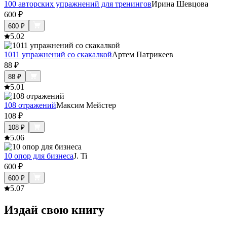
100 авторских упражнений для тренингов
Ирина Шевцова
600
₽
600
₽
5.0
2
1011 упражнений со скакалкой
Артем Патрикеев
88
₽
88
₽
5.0
1
108 отражений
Максим Мейстер
108
₽
108
₽
5.0
6
10 опор для бизнеса
J. Ti
600
₽
600
₽
5.0
7
Издай свою книгу