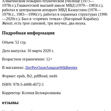
Алматинском пожарно-техническом училище (1975—
1978г.г.),Ташкентской высшей школе МВД (1979—1983г.г.),
работал в центральном аппарате МВД Казахстана (1978—
1979г.г., 1983—1996г.г), работал в охранных структурах (1996
—2020г.г.). Был в «горячих точках» (Нагорный Карабах).
Женат, есть трое сыновей, три внучки, два внука.
Подробная информация
Объем:
52
стр.
Дата выпуска:
16 марта 2020 г.
Возрастное ограничение:
12
+
В магазинах:
ЛитРес
Ozon
Amazon
Wildberries
Формат:
epub, fb2, pdfRead, mobi
ISBN:
978-5-4498-4072-1
Корректор
:
Ксения Белокроликова
отзывы