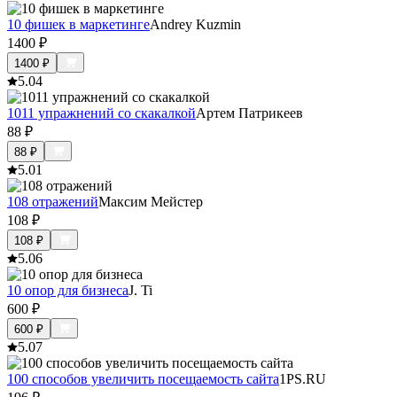
10 фишек в маркетинге
Andrey Kuzmin
1400
₽
1400
₽
5.0
4
1011 упражнений со скакалкой
Артем Патрикеев
88
₽
88
₽
5.0
1
108 отражений
Максим Мейстер
108
₽
108
₽
5.0
6
10 опор для бизнеса
J. Ti
600
₽
600
₽
5.0
7
100 способов увеличить посещаемость сайта
1PS.RU