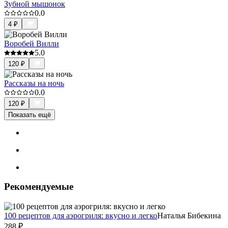
Зубной мышонок
0.0
4
₽
Воробей Вилли
5.0
120
₽
Рассказы на ночь
0.0
120
₽
Показать ещё
Рекомендуемые
100 рецептов для аэрогриля: вкусно и легко
Наталья Бибекина
288
₽