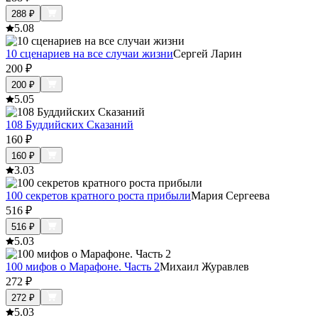
288
₽
5.0
8
10 сценариев на все случаи жизни
Сергей Ларин
200
₽
200
₽
5.0
5
108 Буддийских Сказаний
160
₽
160
₽
3.0
3
100 секретов кратного роста прибыли
Мария Сергеева
516
₽
516
₽
5.0
3
100 мифов о Марафоне. Часть 2
Михаил Журавлев
272
₽
272
₽
5.0
3