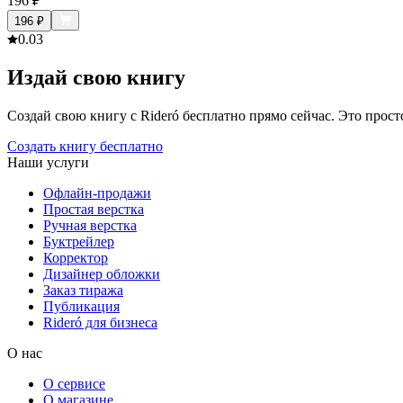
196
₽
196
₽
0.0
3
Издай свою книгу
Создай свою книгу с Rideró бесплатно прямо сейчас. Это просто,
Создать книгу бесплатно
Наши услуги
Офлайн-продажи
Простая верстка
Ручная верстка
Буктрейлер
Корректор
Дизайнер обложки
Заказ тиража
Публикация
Rideró для бизнеса
О нас
О сервисе
О магазине