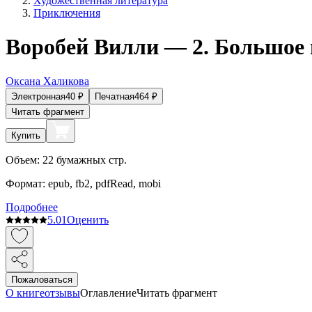
Художественная литература
Приключения
Воробей Вилли — 2. Большое
Оксана Халикова
Электронная
40
₽
Печатная
464
₽
Читать фрагмент
Купить
Объем:
22
бумажных стр.
Формат:
epub, fb2, pdfRead, mobi
Подробнее
5.0
1
Оценить
Пожаловаться
О книге
отзывы
Оглавление
Читать фрагмент