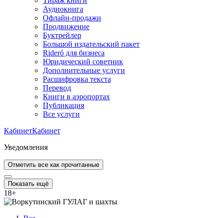
Тираж книги
Аудиокнига
Офлайн-продажи
Продвижение
Буктрейлер
Большой издательский пакет
Rideró для бизнеса
Юридический советник
Дополнительные услуги
Расшифровка текста
Перевод
Книги в аэропортах
Публикация
Все услуги
Кабинет
Кабинет
Уведомления
Отметить все как прочитанные
Показать ещё
18
+