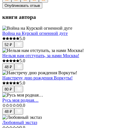
Опубликовать отзыв
книги автора
Война на Курской огненной дуге
5.0
52
₽
Нельзя нам отступать, за нами Москва!
5.0
48
₽
Навстречу дню рождения Воркуты!
5.0
80
₽
Русь моя родная…
0.0
48
₽
Любовный экстаз
0.0