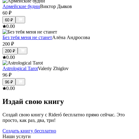
Армейские будни
Виктор Дьяков
60
₽
60
₽
0.0
0
Без тебя меня не станет
Алёна Андросова
200
₽
200
₽
0.0
0
Astrological Tarot
Valeriy Zhiglov
96
₽
96
₽
0.0
0
Издай свою книгу
Создай свою книгу с Rideró бесплатно прямо сейчас. Это
просто, как раз, два, три!
Создать книгу бесплатно
Наши услуги