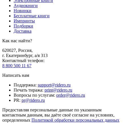
Электронные книги
Аудиокниги
Новинки
Бесплатные книги
Импринты
Подборки
Доставка
Как нас найти?
620027
,
Россия
,
г. Екатеринбург, а/я 313
Контактный телефон
:
8 800 500 11 67
Написать нам
Поддержка
:
support@ridero.ru
Печать тиража
:
print@ridero.ru
Вопросы по услугам
:
order@ridero.ru
PR
:
pr@ridero.ru
Предоставляя персональные данные по указанным
контактным данным, вы даёте своё согласие на условиях,
определенных
Политикой обработки персональных данных