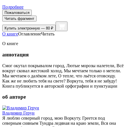
Подробнее
Пожаловаться
Читать фрагмент
Купить
электронную — 80 ₽
О книге
Оглавление
Читать
О книге
аннотация
Смог окутал покрывалом город, Лютые морозы налетели, Всё
вокруг сковал жестокий холод, Мы мечтаем только о метели.
Мы мечтаем о далёком лете, О тепле, что льётся отовсюду.
Как же не любить тебя на свете? Воркута, тебя я не забуду!
Книга публикуется в авторской орфографии и пунктуации
об авторе
Владимир Герун
Я люблю северный город, мою Воркуту. Греется под
северным сияньем Тундра ледяная на краю земли, Вся она