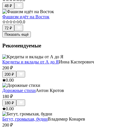
48
₽
Фашизм идёт на Восток
0.0
72
₽
Показать ещё
Рекомендуемые
Кредиты и вклады от А до Я
Инна Касперович
200
₽
200
₽
0.0
0
Дорожные стихи
Антон Кротов
180
₽
180
₽
0.0
0
Бегут, громыхая, будни
Владимир Конарев
200
₽