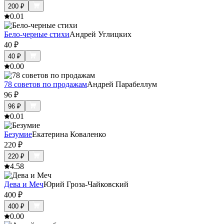
200
₽
0.0
1
Бело-черные стихи
Андрей Углицких
40
₽
40
₽
0.0
0
78 советов по продажам
Андрей Парабеллум
96
₽
96
₽
0.0
1
Безумие
Екатерина Коваленко
220
₽
220
₽
4.5
8
Дева и Меч
Юрий Гроза-Чайковский
400
₽
400
₽
0.0
0