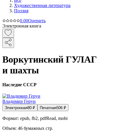
Все
Художественная литература
Поэзия
0.0
0
Оценить
Электронная книга
Воркутинский ГУЛАГ
и шахты
Наследие СССР
Владимир Герун
Электронная
80
₽
Печатная
506
₽
Формат:
epub, fb2, pdfRead, mobi
Объем:
46
бумажных стр.