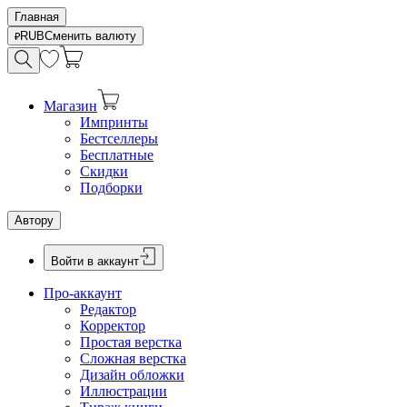
Главная
RUB
Сменить валюту
Магазин
Импринты
Бестселлеры
Бесплатные
Скидки
Подборки
Автору
Войти в аккаунт
Про-аккаунт
Редактор
Корректор
Простая верстка
Сложная верстка
Дизайн обложки
Иллюстрации