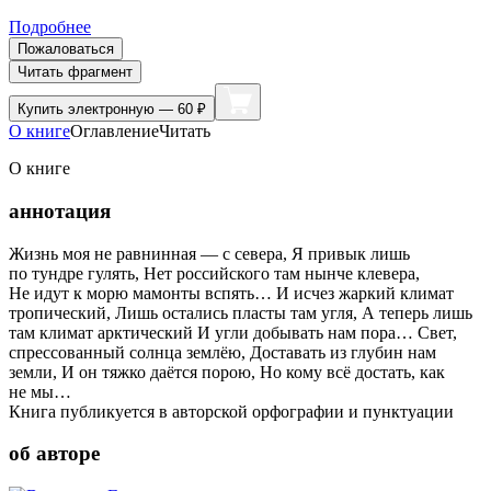
Подробнее
Пожаловаться
Читать фрагмент
Купить
электронную — 60 ₽
О книге
Оглавление
Читать
О книге
аннотация
Жизнь моя не равнинная — с севера, Я привык лишь
по тундре гулять, Нет российского там нынче клевера,
Не идут к морю мамонты вспять… И исчез жаркий климат
тропический, Лишь остались пласты там угля, А теперь лишь
там климат арктический И угли добывать нам пора… Свет,
спрессованный солнца землёю, Доставать из глубин нам
земли, И он тяжко даётся порою, Но кому всё достать, как
не мы…
Книга публикуется в авторской орфографии и пунктуации
об авторе