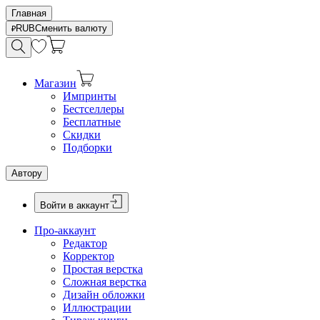
Главная
RUB
Сменить валюту
Магазин
Импринты
Бестселлеры
Бесплатные
Скидки
Подборки
Автору
Войти в аккаунт
Про-аккаунт
Редактор
Корректор
Простая верстка
Сложная верстка
Дизайн обложки
Иллюстрации