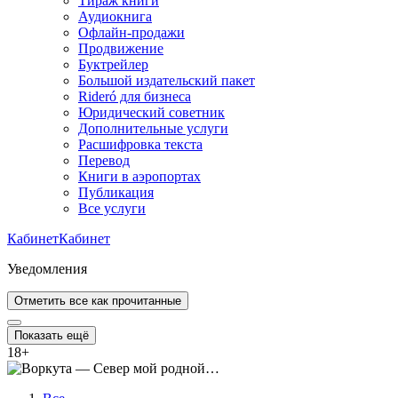
Тираж книги
Аудиокнига
Офлайн-продажи
Продвижение
Буктрейлер
Большой издательский пакет
Rideró для бизнеса
Юридический советник
Дополнительные услуги
Расшифровка текста
Перевод
Книги в аэропортах
Публикация
Все услуги
Кабинет
Кабинет
Уведомления
Отметить все как прочитанные
Показать ещё
18
+