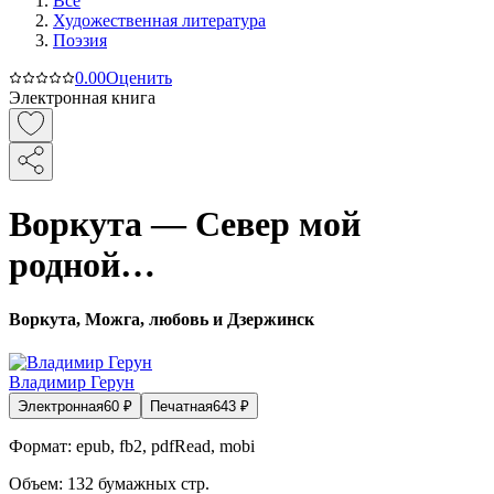
Все
Художественная литература
Поэзия
0.0
0
Оценить
Электронная книга
Воркута — Север мой
родной…
Воркута, Можга, любовь и Дзержинск
Владимир Герун
Электронная
60
₽
Печатная
643
₽
Формат:
epub, fb2, pdfRead, mobi
Объем:
132
бумажных стр.