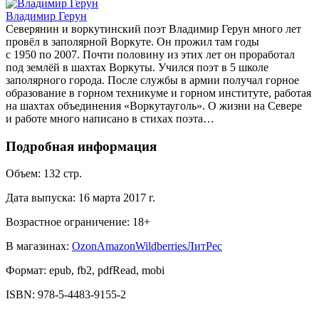
Владимир Герун
Северянин и воркутинский поэт Владимир Герун много лет
провёл в заполярной Воркуте. Он прожил там годы
с 1950 по 2007. Почти половину из этих лет он проработал
под землёй в шахтах Воркуты. Учился поэт в 5 школе
заполярного города. После службы в армии получал горное
образование в горном техникуме и горном институте, работая
на шахтах объединения «Воркутауголь». О жизни на Севере
и работе много написано в стихах поэта…
Подробная информация
Объем:
132
стр.
Дата выпуска:
16 марта 2017 г.
Возрастное ограничение:
18
+
В магазинах:
Ozon
Amazon
Wildberries
ЛитРес
Формат:
epub, fb2, pdfRead, mobi
ISBN:
978-5-4483-9155-2