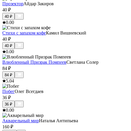
Прозектор
Айдар Закиров
40
₽
40
₽
0.0
0
Стихи с запахом кофе
Камил Вишневский
40
₽
40
₽
0.0
0
Влюбленный Призрак Помпеев
Светлана Солер
84
₽
84
₽
5.0
4
Побег
Олег Всегдаев
36
₽
36
₽
0.0
0
Акварельный мир
Наталья Антипьева
160
₽