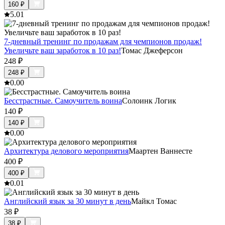
160
₽
5.0
1
7-дневный тренинг по продажам для чемпионов продаж!
Увеличьте ваш заработок в 10 раз!
Томас Джеферсон
248
₽
248
₽
0.0
0
Бесстрастные. Самоучитель воина
Солоинк Логик
140
₽
140
₽
0.0
0
Архитектура делового мероприятия
Маартен Ваннесте
400
₽
400
₽
0.0
1
Английский язык за 30 минут в день
Майкл Томас
38
₽
38
₽