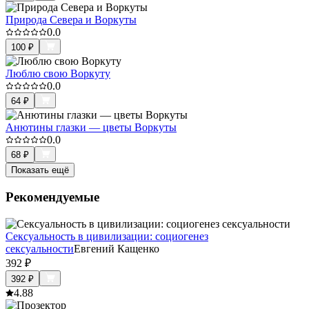
Природа Севера и Воркуты
0.0
100
₽
Люблю свою Воркуту
0.0
64
₽
Анютины глазки — цветы Воркуты
0.0
68
₽
Показать ещё
Рекомендуемые
Сексуальность в цивилизации: социогенез
сексуальности
Евгений Кащенко
392
₽
392
₽
4.8
8