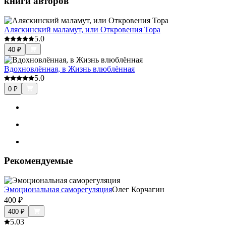
книги авторов
Аляскинский маламут, или Откровения Тора
5.0
40
₽
Вдохновлённая, в Жизнь влюблённая
5.0
0
₽
Рекомендуемые
Эмоциональная саморегуляция
Олег Корчагин
400
₽
400
₽
5.0
3