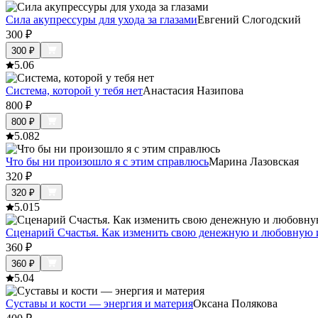
Сила акупрессуры для ухода за глазами
Евгений Слогодский
300
₽
300
₽
5.0
6
Система, которой у тебя нет
Анастасия Назипова
800
₽
800
₽
5.0
82
Что бы ни произошло я с этим справлюсь
Марина Лазовская
320
₽
320
₽
5.0
15
Сценарий Счастья. Как изменить свою денежную и любовную 
360
₽
360
₽
5.0
4
Суставы и кости — энергия и материя
Оксана Полякова