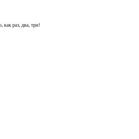
 как раз, два, три!