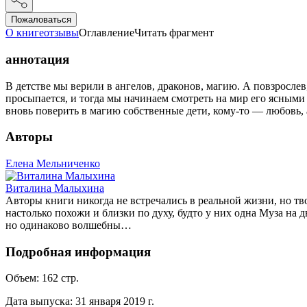
Пожаловаться
О книге
отзывы
Оглавление
Читать фрагмент
аннотация
В детстве мы верили в ангелов, драконов, магию. А повзрослев
просыпается, и тогда мы начинаем смотреть на мир его ясными 
вновь поверить в магию собственные дети, кому-то — любовь,
Авторы
Елена Мельниченко
Виталина Малыхина
Авторы книги никогда не встречались в реальной жизни, но тво
настолько похожи и близки по духу, будто у них одна Муза на
но одинаково волшебны…
Подробная информация
Объем:
162
стр.
Дата выпуска:
31 января 2019 г.