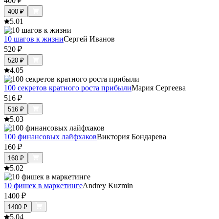
400
₽
400
₽
5.0
1
10 шагов к жизни
Сергей Иванов
520
₽
520
₽
4.0
5
100 секретов кратного роста прибыли
Мария Сергеева
516
₽
516
₽
5.0
3
100 финансовых лайфхаков
Виктория Бондарева
160
₽
160
₽
5.0
2
10 фишек в маркетинге
Andrey Kuzmin
1400
₽
1400
₽
5.0
4