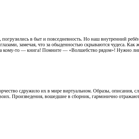
, погрузились в быт и повседневность. Но наш внутренний ребёно
глазами, замечая, что за обыденностью скрываются чудеса. Как 
 а кому-то — книга! Помните — «Волшебство рядом»! Нужно лишь
рчество сдружило их в мире виртуальном. Образы, описания, сло
 двоих. Произведения, вошедшие в сборник, гармонично отражаю