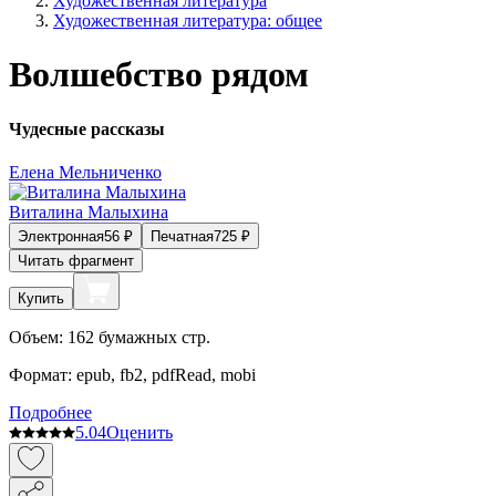
Художественная литература
Художественная литература: общее
Волшебство рядом
Чудесные рассказы
Елена Мельниченко
Виталина Малыхина
Электронная
56
₽
Печатная
725
₽
Читать фрагмент
Купить
Объем:
162
бумажных стр.
Формат:
epub, fb2, pdfRead, mobi
Подробнее
5.0
4
Оценить