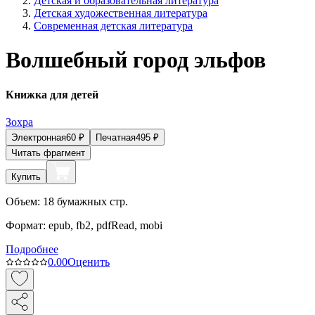
Детская и образовательная литература
Детская художественная литература
Современная детская литература
Волшебный город эльфов
Книжка для детей
Зохра
Электронная
60
₽
Печатная
495
₽
Читать фрагмент
Купить
Объем:
18
бумажных стр.
Формат:
epub, fb2, pdfRead, mobi
Подробнее
0.0
0
Оценить