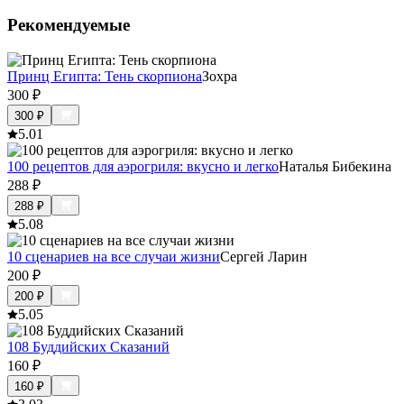
Рекомендуемые
Принц Египта: Тень скорпиона
Зохра
300
₽
300
₽
5.0
1
100 рецептов для аэрогриля: вкусно и легко
Наталья Бибекина
288
₽
288
₽
5.0
8
10 сценариев на все случаи жизни
Сергей Ларин
200
₽
200
₽
5.0
5
108 Буддийских Сказаний
160
₽
160
₽