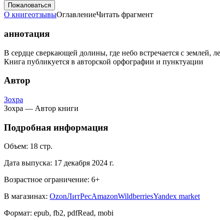
Пожаловаться
О книге
отзывы
Оглавление
Читать фрагмент
аннотация
В сердце сверкающей долины, где небо встречается с землей, 
Книга публикуется в авторской орфографии и пунктуации
Автор
Зохра
Зохра — Автор книги
Подробная информация
Объем:
18
стр.
Дата выпуска:
17 декабря 2024 г.
Возрастное ограничение:
6
+
В магазинах:
Ozon
ЛитРес
Amazon
Wildberries
Yandex market
Формат:
epub, fb2, pdfRead, mobi