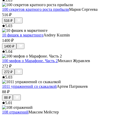
3.0
3
100 секретов кратного роста прибыли
Мария Сергеева
516
₽
516
₽
5.0
3
10 фишек в маркетинге
Andrey Kuzmin
1400
₽
1400
₽
5.0
4
100 мифов о Марафоне. Часть 2
Михаил Журавлев
272
₽
272
₽
5.0
3
1011 упражнений со скакалкой
Артем Патрикеев
88
₽
88
₽
5.0
1
108 отражений
Максим Мейстер