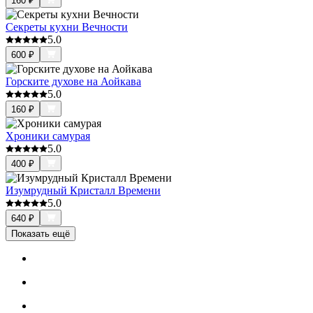
160
₽
Секреты кухни Вечности
5.0
600
₽
Горските духове на Аойкава
5.0
160
₽
Хроники самурая
5.0
400
₽
Изумрудный Кристалл Времени
5.0
640
₽
Показать ещё