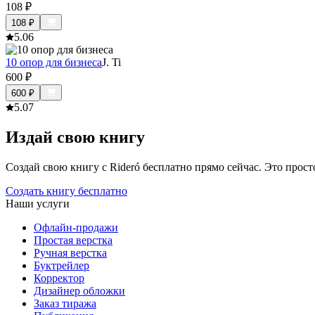
108
₽
108
₽
5.0
6
10 опор для бизнеса
J. Ti
600
₽
600
₽
5.0
7
Издай свою книгу
Создай свою книгу с Rideró бесплатно прямо сейчас. Это просто,
Создать книгу бесплатно
Наши услуги
Офлайн-продажи
Простая верстка
Ручная верстка
Буктрейлер
Корректор
Дизайнер обложки
Заказ тиража