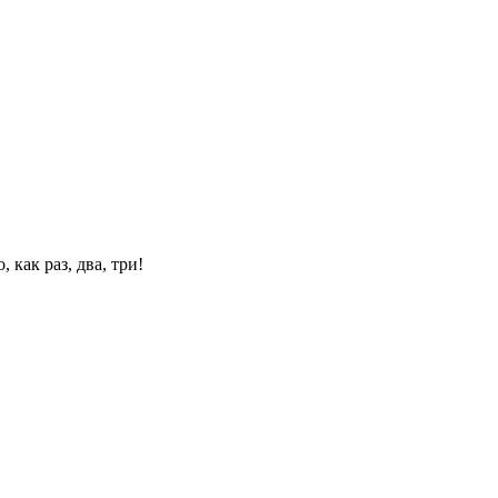
 как раз, два, три!