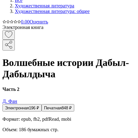
Все
Художественная литература
Художественная литература: общее
0.0
0
Оценить
Электронная книга
Волшебные истории Дабыл-
Дабылдыча
Часть 2
Д. Фан
Электронная
196
₽
Печатная
848
₽
Формат:
epub, fb2, pdfRead, mobi
Объем:
186
бумажных стр.