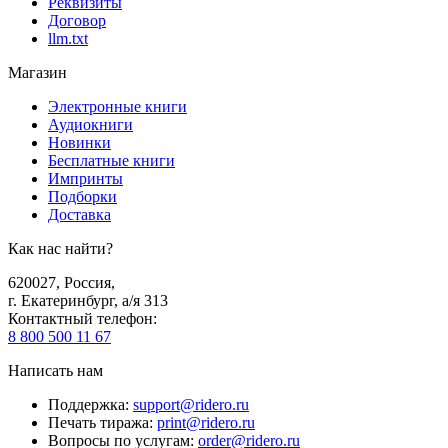
Реквизиты
Договор
llm.txt
Магазин
Электронные книги
Аудиокниги
Новинки
Бесплатные книги
Импринты
Подборки
Доставка
Как нас найти?
620027
,
Россия
,
г. Екатеринбург, а/я 313
Контактный телефон
:
8 800 500 11 67
Написать нам
Поддержка
:
support@ridero.ru
Печать тиража
:
print@ridero.ru
Вопросы по услугам
:
order@ridero.ru