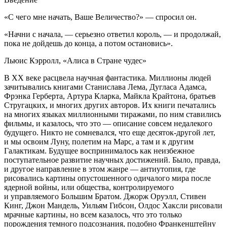
«С чего мне начать, Ваше Величество?» — спросил он.
«Начни с начала, — серьезно ответил король, — и продолжай,
пока не дойдешь до конца, а потом остановись».
Льюис Кэрролл, «Алиса в Стране чудес»
В ХХ веке расцвела научная фантастика. Миллионы людей
зачитывались книгами Станислава Лема, Дугласа Адамса,
Фрэнка Герберта, Артура Кларка, Майкла Крайтона, братьев
Стругацких, и многих других авторов. Их книги печатались
на многих языках миллионными тиражами, по ним ставились
фильмы, и казалось, что это — описание совсем недалекого
будущего. Никто не сомневался, что еще десяток-другой лет,
и мы освоим Луну, полетим на Марс, а там и к другим
Галактикам. Будущее воспринималось как неизбежное
поступательное развитие научных достижений. Было, правда,
и другое направление в этом жанре — антиутопия, где
рисовались картины опустошенного одичалого мира после
ядерной войны, или общества, контролируемого
и управляемого Большим Братом. Джорж Оруэлл, Стивен
Кинг, Джон Мандель, Уильям Гибсон, Олдос Хаксли рисовали
мрачные картины, но всем казалось, что это только
порождения темного подсознания, подобно Франкенштейну