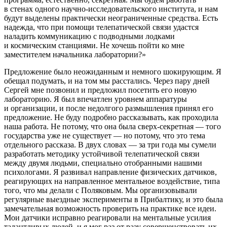
в стенах одного научно-исследовательского института, и нам
будут выделены практически неограниченные средства. Есть
надежда, что при помощи телепатической связи удастся
наладить коммуникацию с подводными лодками
и космическим станциями. Не хочешь пойти ко мне
заместителем начальника лаборатории?»
Предложение было неожиданным и немного шокирующим. Я
обещал подумать, и на том мы расстались. Через пару дней
Сергей мне позвонил и предложил посетить его новую
лабораторию. Я был впечатлен уровнем аппаратуры
и организации, и после недолгого размышления принял его
предложение. Не буду подробно рассказывать, как проходила
наша работа. Не потому, что она была сверх-секретная — того
государства уже не существует — но потому, что это тема
отдельного рассказа. В двух словах — за три года мы сумели
разработать методику устойчивой телепатической связи
между двумя людьми, специально отобранными нашими
психологами. Я развивал направление физических датчиков,
реагирующих на направленное ментальное воздействие, типа
того, что мы делали с Поляковым. Мы организовывали
регулярные выездные эксперименты в Прибалтику, и это была
замечательная возможность проверить на практике все идеи.
Мои датчики исправно реагировали на ментальные усилия
талантливых людей, и я мог раз от разу совершенствовать их