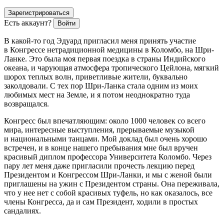
Зарегистрироваться
Есть аккаунт?
Войти
В какой-то год Эдуард пригласил меня принять участие
в Конгрессе нетрадиционной медицины в Коломбо, на Шри-
Ланке. Это была моя первая поездка в страны Индийского
океана, и чарующая атмосфера тропического Цейлона, мягкий
шорох теплых волн, приветливые жители, буквально
заколдовали. С тех пор Шри-Ланка стала одним из моих
любимых мест на Земле, и я потом неоднократно туда
возвращался.
Конгресс был впечатляющим: около 1000 человек со всего
мира, интересные выступления, прерываемые музыкой
и национальными танцами. Мой доклад был очень хорошо
встречен, и в конце нашего пребывания мне был вручен
красивый диплом профессора Университета Коломбо. Через
пару лет меня даже пригласили прочесть лекцию перед
Президентом и Конгрессом Шри-Ланки, и мы с женой были
приглашены на ужин с Президентом страны. Она переживала,
что у нее нет с собой красивых туфель, но как оказалось, все
члены Конгресса, да и сам Президент, ходили в простых
сандалиях.