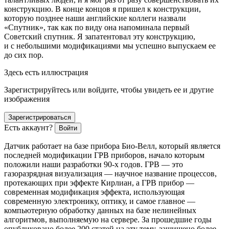
конструкцию. В конце концов я пришел к конструкции,
которую позднее наши английские коллеги назвали
«Спутник», так как по виду она напоминала первый
Советский спутник. Я запатентовал эту конструкцию,
и с небольшими модификациями мы успешно выпускаем ее
до сих пор.
Здесь есть иллюстрация
Зарегистрируйтесь или войдите, чтобы увидеть ее и другие
изображения
Зарегистрироваться
Есть аккаунт?
Войти
Датчик работает на базе прибора Био-Велл, который является
последней модификации ГРВ приборов, начало которым
положили наши разработки 90-х годов. ГРВ — это
газоразрядная визуализация — научное название процессов,
протекающих при эффекте Кирлиан, а ГРВ прибор —
современная модификация эффекта, использующая
современную электронику, оптику, и самое главное —
компьютерную обработку данных на базе нелинейных
алгоритмов, выполняемую на сервере. За прошедшие годы
опубликовано более 200 статей на эту тему, защищено более