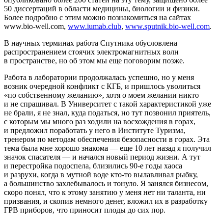
50 диссертаций в области медицины, биологии и физики.
Более подробно с этим можно познакомиться на сайтах
www.bio-well.com,
www.iumab.club
,
www.sputnik.bio-well.com
.
В научных терминах работа Спутника обусловлена
распространением стоячих электромагнитных волн
в пространстве, но об этом мы еще поговорим позже.
Работа в лаборатории продолжалась успешно, но у меня
возник очередной конфликт с КГБ, и пришлось уволиться
«по собственному желанию», хотя о моем желании никто
и не спрашивал. В Университет с такой характеристикой уже
не брали, я не знал, куда податься, но тут позвонил приятель,
с которым мы много раз ходили на восхождения в горах,
и предложил поработать у него в Институте Туризма,
тренером по методам обеспечения безопасности в горах. Эта
тема была мне хорошо знакома — еще 10 лет назад я получил
значок спасателя — и начался новый период жизни. А тут
и перестройка подоспела, близились 90-е годы хаоса
и разрухи, когда в мутной воде кто-то вылавливал рыбку,
а большинство захлебывалось и тонуло. Я занялся бизнесом,
скоро понял, что к этому занятию у меня нет ни таланта, ни
призвания, и скопив немного денег, вложил их в разработку
ГРВ приборов, что приносит плоды до сих пор.