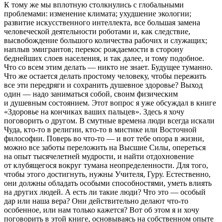
К тому же мы вплотную столкнулись с глобальными
проблемами: изменение климата; ухудшение экологии;
развитие искусственного интеллекта, все большая замена
человеческой деятельности роботами и, как следствие,
высвобождение большого количества рабочих и служащих;
наплыв эмигрантов; перекос рождаемости в сторону
беднейших слоев населения, и так далее, и тому подобное.
Что со всем этим делать — никто не знает. Будущее туманно.
Что же остается делать простому человеку, чтобы пережить
все эти передряги и сохранить душевное здоровье? Выход
один — надо заниматься собой, своим физическим
и душевным состоянием. Этот вопрос я уже обсуждал в книге
«Здоровье на кончиках ваших пальцев». Здесь я хочу
поговорить о другом. В смутные времена люди всегда искали
Чуда, кто-то в религии, кто-то в мистике или Восточной
философии. Поверь во что-то — и вот тебе опора в жизни,
можно все заботы переложить на Высшие Силы, опереться
на опыт тысячелетней мудрости, и найти отдохновение
от клубящегося вокруг тумана неопределенности. Для того,
чтобы этого достигнуть, нужны Учителя, Гуру. Естественно,
они должны обладать особыми способностями, уметь влиять
на других людей. А есть ли такие люди? Что это — особый
дар или наша вера? Они действительно делают что-то
особенное, или нам только кажется? Вот об этом я и хочу
поговорить в этой книге, основываясь на собственном опыте