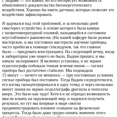
с людьми — это важно, но его интересует возможность
объективного доказательства биоэнергетического
воздействия. Хорошо бы иметь датчики, которые позволят это
воздействие зафиксировать.
Я задумался над этой проблемой, и за несколько дней
смастерил устройство, в основе которого была камера
с низкотемпературной плазмой, находящейся в состоянии
неустойчивого равновесия. (На нашей кафедре были разные
мастерские, и мы постоянно мастерили научные приборы,
часто прибегая к помощи стеклодувов, так что главное
было — придумать конструкцию). На следующий вечер, когда
в лаборатории уже никого не было, Вадим пришел, и мы
начали эксперимент. Я включил установку, и не экране
осциллографа побежала тонкая зеленая линия — сигнал
прибора был достаточно стабилен. Мы подождали
15 минут — ничего не менялось — при постоянных условиях
сигнал прибора был постоянен. Тогда Вадим сосредоточился,
его взгляд сконцентрировался в одну точку, и через несколько
минут линия на экране осциллографа дрогнула и поползла
вверх. Это было как чудо! Хотя я и не отрицал возможность
мысли влиять на окружающий мир, и надеялся получить
результат, но тут мы впервые в мире смогли
продемонстрировать влияние сознание на физические
процессы. Тогда было даже трудно понять значение этого