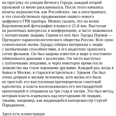
на прогулку по улицам Вечного Города, каждый второй
прохожий со мною раскланивался. После этого начались
визиты журналистов, как Российских, так и иностранных,
и это способствовало продвижению нашего нового
цифрового ГРВ прибора. Можно сказать, что на волне
Кирлиановской фотографии я вошел в 21-й век. Выступая
на различных конгрессах и конференциях, я часто знакомился
с интересными людьми. Одним из них был Эдуард Наумов —
Президент парапсихологического общества России. Всю свою
сознательную жизнь Эдуард собирал материалы о людях
с необычными способностями, в его видеотеке хранились
сотни фильмов. Он был широко известен в мире и постоянно
обменивался данными с коллегами. Он часто выступал
с публичными лекциями, и через некоторое время после
знакомства мы стали хорошими друзьями. Каждый раз, когда я
бывал в Москве, я старался встретиться с Эдиком. Он был
очень добрым и милым человеком, хотя жизнь его была
не простой: его выступления противоречили советской
идеологии, и власть воспользовалась его нестандартной
ориентацией и отправила на три года в лагеря. Это был метод,
которым власть издевалась над неугодными ей людьми,
такими, например, как выдающийся кинорежиссёр Сергей
Параджанов.
Здесь есть иллюстрация