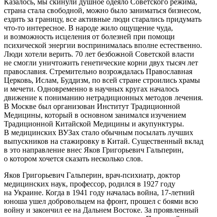
Казалось, мы скинули душное одеяло Советского режима,
страна стала свободной, можно было заниматься бизнесом,
ездить за границу, все активные люди старались придумать
что-то интересное. В народе жило ощущение чуда,
и возможность исцеления от болезней при помощи
психической энергии воспринималась вполне естественно.
Люди хотели верить. 70 лет безбожной Советской власти
не смогли уничтожить генетические корни двух тысяч лет
православия. Стремительно возрождалась Православная
Церковь, Ислам, Буддизм, по всей стране строились храмы
и мечети. Одновременно в научных кругах началось
движение к пониманию нетрадиционных методов лечения.
В Москве был организован Институт Традиционной
Медицины, который в основном занимался изучением
Традиционной Китайской Медицины и акупунктуры.
В медицинских ВУЗах стало обычным посылать лучших
выпускников на стажировку в Китай. Существенный вклад
в это направление внес Яков Григорьевич Гальперин,
о котором хочется сказать несколько слов.
Яков Григорьевич Гальперин, врач-психиатр, доктор
медицинских наук, профессор, родился в 1927 году
на Украине. Когда в 1941 году началась война, 17-летний
юноша ушел добровольцем на фронт, прошел с боями всю
войну и закончил ее на Дальнем Востоке. За проявленный