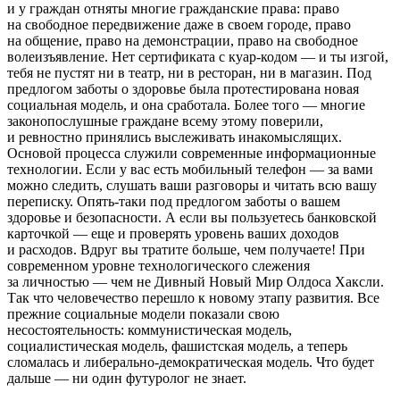
и у граждан отняты многие гражданские права: право
на свободное передвижение даже в своем городе, право
на общение, право на демонстрации, право на свободное
волеизъявление. Нет сертификата с куар-кодом — и ты изгой,
тебя не пустят ни в театр, ни в ресторан, ни в магазин. Под
предлогом заботы о здоровье была протестирована новая
социальная модель, и она сработала. Более того — многие
законопослушные граждане всему этому поверили,
и ревностно принялись выслеживать инакомыслящих.
Основой процесса служили современные информационные
технологии. Если у вас есть мобильный телефон — за вами
можно следить, слушать ваши разговоры и читать всю вашу
переписку. Опять-таки под предлогом заботы о вашем
здоровье и безопасности. А если вы пользуетесь банковской
карточкой — еще и проверять уровень ваших доходов
и расходов. Вдруг вы тратите больше, чем получаете! При
современном уровне технологического слежения
за личностью — чем не Дивный Новый Мир Олдоса Хаксли.
Так что человечество перешло к новому этапу развития. Все
прежние социальные модели показали свою
несостоятельность: коммунистическая модель,
социалистическая модель, фашистская модель, а теперь
сломалась и либерально-демократическая модель. Что будет
дальше — ни один футуролог не знает.