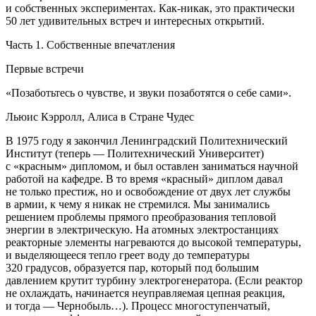
и собственных экспериментах. Как-никак, это практически
50 лет удивительных встреч и интересных открытий.
Часть 1. Собственные впечатления
Первые встречи
«Позаботьтесь о чувстве, и звуки позаботятся о себе сами».
Льюис Кэрролл, Алиса в Стране Чудес
В 1975 году я закончил Ленинградский Политехнический
Институт (теперь — Политехнический Университет)
с «красным» дипломом, и был оставлен заниматься научной
работой на кафедре. В то время «красный» диплом давал
не только престиж, но и освобождение от двух лет службы
в армии, к чему я никак не стремился. Мы занимались
решением проблемы прямого преобразования тепловой
энергии в электрическую. На атомных электростанциях
реакторные элементы нагреваются до высокой температуры,
и выделяющееся тепло греет воду до температуры
320 градусов, образуется пар, который под большим
давлением крутит турбину электрогенератора. (Если реактор
не охлаждать, начинается неуправляемая цепная реакция,
и тогда — Чернобыль…). Процесс многоступенчатый,