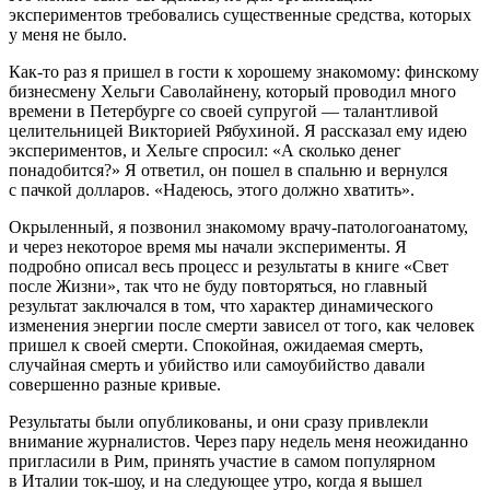
экспериментов требовались существенные средства, которых
у меня не было.
Как-то раз я пришел в гости к хорошему знакомому: финскому
бизнесмену Хельги Саволайнену, который проводил много
времени в Петербурге со своей супругой — талантливой
целительницей Викторией Рябухиной. Я рассказал ему идею
экспериментов, и Хельге спросил: «А сколько денег
понадобится?» Я ответил, он пошел в спальню и вернулся
с пачкой долларов. «Надеюсь, этого должно хватить».
Окрыленный, я позвонил знакомому врачу-патологоанатому,
и через некоторое время мы начали эксперименты. Я
подробно описал весь процесс и результаты в книге «Свет
после Жизни», так что не буду повторяться, но главный
результат заключался в том, что характер динамического
изменения энергии после смерти зависел от того, как человек
пришел к своей смерти. Спокойная, ожидаемая смерть,
случайная смерть и убийство или самоубийство давали
совершенно разные кривые.
Результаты были опубликованы, и они сразу привлекли
внимание журналистов. Через пару недель меня неожиданно
пригласили в Рим, принять участие в самом популярном
в Италии ток-шоу, и на следующее утро, когда я вышел