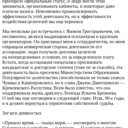
приобрело официальный статус, и люди могли этим
заниматься, организовывать кабинеты, и некоторые даже
платили налоги. Невозможно проанализировать
эффективность этой деятельности, но к эффективности
воздействия целителей мы еще вернемся.
Мы несколько раз встречались с Яковом Григорьевичем, он,
несомненно, являлся выдающимся психиатром и крупным
организатором. Он приглашал меня к сотрудничеству, но меня
отвращала коммерческая сторона деятельности его
ассоциации: люди получали дипломы целителя
на неопределенных условиях, но за определенную плату.
Кстати, когда ассоциация попыталась присваивать
кандидатские и докторские степени (тоже не за спасибо), эта
деятельность была пресечена Министерством Образования.
Популярности целительства способствовали не только сеансы
Чумака и Кашпировского, но и слава Джуны Давиташвили —
Кремлевского Распутина. Всем было известно, что она
поддерживала жизнь дряхлого Леонида Ильича Брежнева.
О ней мы еще поговорим в следующей главе. Итак, 90-е годы,
и я должен вернуться к перипетиям собственной судьбы.
Зигзаги девяностых
«Пришло время, — сказал морж, — поговорить о многом:
О башмаках и кораблях — и сургуче — О капусте и королях».