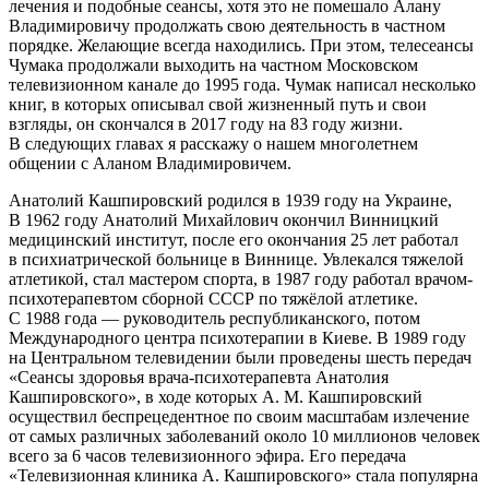
лечения и подобные сеансы, хотя это не помешало Алану
Владимировичу продолжать свою деятельность в частном
порядке. Желающие всегда находились. При этом, телесеансы
Чумака продолжали выходить на частном Московском
телевизионном канале до 1995 года. Чумак написал несколько
книг, в которых описывал свой жизненный путь и свои
взгляды, он скончался в 2017 году на 83 году жизни.
В следующих главах я расскажу о нашем многолетнем
общении с Аланом Владимировичем.
Анатолий Кашпировский родился в 1939 году на Украине,
В 1962 году Анатолий Михайлович окончил Винницкий
медицинский институт, после его окончания 25 лет работал
в психиатрической больнице в Виннице. Увлекался тяжелой
атлетикой, стал мастером спорта, в 1987 году работал врачом-
психотерапевтом сборной СССР по тяжёлой атлетике.
С 1988 года — руководитель республиканского, потом
Международного центра психотерапии в Киеве. В 1989 году
на Центральном телевидении были проведены шесть передач
«Сеансы здоровья врача-психотерапевта Анатолия
Кашпировского», в ходе которых А. М. Кашпировский
осуществил беспрецедентное по своим масштабам излечение
от самых различных заболеваний около 10 миллионов человек
всего за 6 часов телевизионного эфира. Его передача
«Телевизионная клиника А. Кашпировского» стала популярна