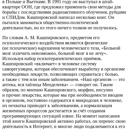
в Польше и Вьетнаме. В 1991 году он выступал в штаб-
квартире ООН, где предложил применить свои методы для
борьбы с последствиями радиоактивного облучения, рубцами
и СПИДом. Кашпировский написал несколько книг. Он
пытался заниматься общественно-политической
деятельностью, но из этого ничего толком не получилось.
По словам А. М. Кашпировского, предметом его
психологического воздействия являются физические
(не психические) нарушения человеческого тела, «Больной
мозг излечить невозможно, больной мозг я не лечу».
Используя набор психотерапевтических приёмов,
Кашпировский «включает» в человеке систему
саморегуляции, которая обеспечивает выработку в организме
необходимых лекарств, позволяющих справиться с болью,
а также с тем или иным заболеванием. «Наш организм — это
аптека, вся таблица Менделеева» — говорит он. Таким
образом, по мнению Кашпировского, морфин, инсулин
и прочие лекарства, которые мы при необходимости вводим
в организм, постоянно содержатся в микродозах в человеке,
их нехватка приводит к заболеваниям, а нормализация
жизненных процессов достигается за счёт создания
программирующих ситуаций извне. На момент написания
этой книги Кашпировский активно работал, он перенес свою
деятельность в Интернет, и многие люди подключаются к его