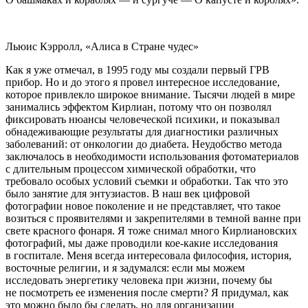
Льюис Кэрролл, «Алиса в Стране чудес»
Как я уже отмечал, в 1995 году мы создали первый ГРВ
прибор. Но и до этого я провел интересное исследование,
которое привлекло широкое внимание. Тысячи людей в мире
занимались эффектом Кирлиан, потому что он позволял
фиксировать нюансы человеческой психики, и показывал
обнадеживающие результаты для диагностики различных
заболеваний: от онкологии до диабета. Неудобство метода
заключалось в необходимости использования фотоматериалов
с длительным процессом химической обработки, что
требовало особых условий съемки и обработки. Так что это
было занятие для энтузиастов. В наш век цифровой
фотографии новое поколение и не представляет, что такое
возиться с проявителями и закрепителями в темной ванне при
свете красного фонаря. Я тоже снимал много Кирлиановских
фотографий, мы даже проводили кое-какие исследования
в госпитале. Меня всегда интересовала философия, история,
восточные религии, и я задумался: если мы можем
исследовать энергетику человека при жизни, почему бы
не посмотреть ее изменения после смерти? Я придумал, как
это можно было бы сделать, но для организации