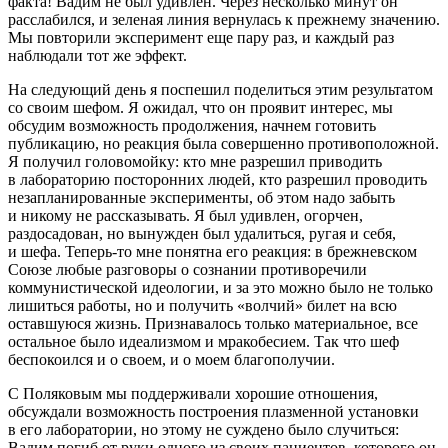
факта! Вадим не был удивлен. Через несколько минут он
расслабился, и зеленая линия вернулась к прежнему значению.
Мы повторили эксперимент еще пару раз, и каждый раз
наблюдали тот же эффект.
На следующий день я поспешил поделиться этим результатом
со своим шефом. Я ожидал, что он проявит интерес, мы
обсудим возможность продолжения, начнем готовить
публикацию, но реакция была совершенно противоположной.
Я получил головомойку: кто мне разрешил приводить
в лабораторию посторонних людей, кто разрешил проводить
незапланированные эксперименты, об этом надо забыть
и никому не рассказывать. Я был удивлен, огорчен,
раздосадован, но вынужден был удалиться, ругая и себя,
и шефа. Теперь-то мне понятна его реакция: в брежневском
Союзе любые разговоры о сознании противоречили
коммунистической идеологии, и за это можно было не только
лишиться работы, но и получить «волчий» билет на всю
оставшуюся жизнь. Признавалось только материальное, все
остальное было идеализмом и мракобесием. Так что шеф
беспокоился и о своем, и о моем благополучии.
С Поляковым мы поддерживали хорошие отношения,
обсуждали возможность построения плазменной установки
в его лаборатории, но этому не суждено было случиться:
Вадим погиб от руки одного из своих пациентов, которого он