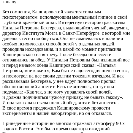
каналу.
Без сомнения, Кашпировский является сильным
психотерапевтом, использующим ментальный гипноз и свой
глубокий врачебный опыт. Интересную историю рассказала
Наталья Петровна Бехтерева, выдающийся ученый, академик,
директор Института Мозга в Санкт-Петербурге, с которой мне
довелось тесно пообщаться. Она не сомневалась в наличии
особых психических способностей у отдельных людей,
проводила исследования, и в какой-то момент пригласила
Кашпировского на встречу. После беседы они вместе
отправились на обед. У Натальи Петровны был излишний вес,
и перед началом обеда Кашпировский сказал: «Наталья
Петровна, мне кажется, Вам бы не надо сегодня ничего есть»,
и посмотрел на нее своим долгим тяжелым взглядом. И как
рассказывала Бехтерева, у нее вдруг полностью пропал
обычно хороший аппетит. Есть не хотелось, но тут она
подумала: «Как так, я не могу управлять своей волей,
и должна подчиняться чужому приказу, не бывать такому».
И она заказала и съела полный обед, хотя и без аппетита.
В свое время я предложил Кашпировскому провести
эксперименты в нашей лаборатории, но он отказался.
Приведенные истории во многом отражают атмосферу 90-х
годов в России. Это было время надежд и ожиданий.