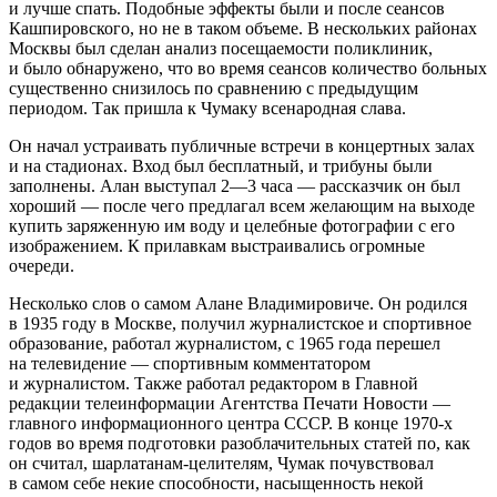
и лучше спать. Подобные эффекты были и после сеансов
Кашпировского, но не в таком объеме. В нескольких районах
Москвы был сделан анализ посещаемости поликлиник,
и было обнаружено, что во время сеансов количество больных
существенно снизилось по сравнению с предыдущим
периодом. Так пришла к Чумаку всенародная слава.
Он начал устраивать публичные встречи в концертных залах
и на стадионах. Вход был бесплатный, и трибуны были
заполнены. Алан выступал 2—3 часа — рассказчик он был
хороший — после чего предлагал всем желающим на выходе
купить заряженную им воду и целебные фотографии с его
изображением. К прилавкам выстраивались огромные
очереди.
Несколько слов о самом Алане Владимировиче. Он родился
в 1935 году в Москве, получил журналистское и спортивное
образование, работал журналистом, с 1965 года перешел
на телевидение — спортивным комментатором
и журналистом. Также работал редактором в Главной
редакции телеинформации Агентства Печати Новости —
главного информационного центра СССР. В конце 1970-х
годов во время подготовки разоблачительных статей по, как
он считал, шарлатанам-целителям, Чумак почувствовал
в самом себе некие способности, насыщенность некой