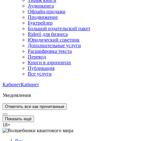
Тираж книги
Аудиокнига
Офлайн-продажи
Продвижение
Буктрейлер
Большой издательский пакет
Rideró для бизнеса
Юридический советник
Дополнительные услуги
Расшифровка текста
Перевод
Книги в аэропортах
Публикация
Все услуги
Кабинет
Кабинет
Уведомления
Отметить все как прочитанные
Показать ещё
18
+