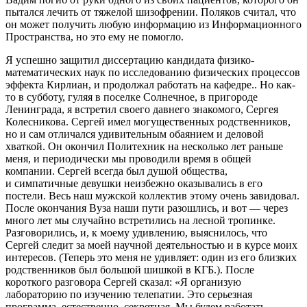
пытался лечить от тяжелой шизофрении. Поляков считал, что
он может получить любую информацию из Информационного
Пространства, но это ему не помогло.
Я успешно защитил диссертацию кандидата физико-
математических наук по исследованию физических процессов
эффекта Кирлиан, и продолжал работать на кафедре.. Но как-
то в субботу, гуляя в поселке Солнечное, в пригороде
Ленинграда, я встретил своего давнего знакомого, Сергея
Колесникова. Сергей имел могущественных родственников,
но и сам отличался удивительным обаянием и деловой
хваткой. Он окончил Политехник на несколько лет раньше
меня, и периодически мы проводили время в общей
компании. Сергей всегда был душой общества,
и симпатичные девушки неизбежно оказывались в его
постели. Весь наш мужской коллектив этому очень завидовал.
После окончания Вуза наши пути разошлись, и вот — через
много лет мы случайно встретились на лесной тропинке.
Разговорились, и, к моему удивлению, выяснилось, что
Сергей следит за моей научной деятельностью и в курсе моих
интересов. (Теперь это меня не удивляет: один из его близких
родственников был большой шишкой в КГБ.). После
короткого разговора Сергей сказал: «Я организую
лабораторию по изучению телепатии. Это серьезная
программа, естественно, секретная. Мы будем работать