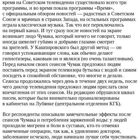
время на Советском телевидении существовало всего три
программы, и во время показа программы «Время»,
с официальным обзором новостей — радостных в Советском
Союзе и мрачных в странах Запада, на остальных программах
играла классическая музыка. Так что все переключались
на первый канал. И тут сразу после новостей на экране
возникает лицо Чумака, который ничего не говорит, только
иногда шевелит губами и добрыми глазами смотрит
на зрителей. У Кашпировского был другой метод — он
говорил успокаивающие слова, как обычно делают
гипнотизеры, каковым он и являлся (но очень талантливым).
Перед началом своих сеансов Чумак предложил людям
поставить перед экраном телевизора бутылка с водой и самим
посидеть в спокойной обстановке, что многие и делали.
Сеансы продолжались через день в течение двух недель, после
чего диктор телевидения предложил людям прислать свои
впечатления от этих сеансов. На редакцию обрушился шквал
писем, которые были внимательно проанализированы
в кабинетах на Лубянке (центральном отделении КГБ).
Все респонденты описывали замечательные эффекты после
сеансов Чумака и потребления заряженной воды: у людей
проходили мигрени и боли в суставах, кто-то отменял
намеченные операции, так как, к удивлению докторов,
заболевание исчезало, люди начинали лучше себя чувствовать