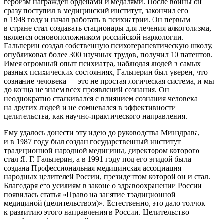
героизм награжден орденами и медалями. После войны он
сразу поступил в медицинский институт, закончил его
в 1948 году и начал работать в психиатрии. Он первым
в стране стал создавать стационары для лечения алкоголизма,
является основоположником российской наркологии.
Гальперин создал собственную психотерапевтическую школу,
опубликовал более 300 научных трудов, получил 10 патентов.
Имея огромный опыт психиатра, наблюдая людей в самых
разных психических состояниях, Гальперин был уверен, что
сознание человека — это не простая логическая система, и мы
до конца не знаем всех проявлений сознания. Он
неоднократно сталкивался с влиянием сознания человека
на других людей и не сомневался в эффективности
целительства, как научно-практического направления.
Ему удалось донести эту идею до руководства Минздрава,
и в 1987 году был создан государственный институт
традиционной народной медицины, директором которого
стал Я. Г. Гальперин, а в 1991 году под его эгидой была
создана Профессиональная медицинская ассоциация
народных целителей России, президентом которой он и стал.
Благодаря его усилиям в законе о здравоохранении России
появилась статья «Право на занятие традиционной
медициной (целительством)». Естественно, это дало толчок
к развитию этого направления в России. Целительство