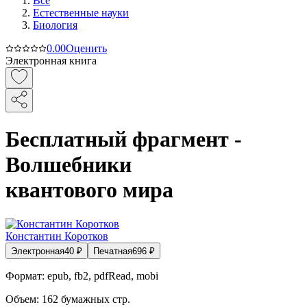
Все
Естественные науки
Биология
0.0
0
Оценить
Электронная книга
Бесплатный фрагмент -
Волшебники
квантового мира
Константин Коротков
Электронная
40
₽
Печатная
696
₽
Формат:
epub, fb2, pdfRead, mobi
Объем:
162
бумажных стр.