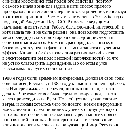
с низким коэффициентом полезного действия, поэтому
с самого начала возникла задача найти способ прямого
преобразования тепловой энергии в электричество, используя
квантовые принципы. Чем мы и занимались в 70—80х годах
под эгидой Академии Наук СССР вместе с ведущими
научными институтами. Работа была сложной, интересной, и,
хотя задача так и не была решена, она позволила подготовить
много кандидатских и докторских диссертаций, чем и я
собирался заниматься. Но жизнь распорядилась иначе, я
благополучно ушел из физики плазмы и занялся изучением
эффекта Кирлиан (эффект свечения различных объектов
в электромагнитном поле высокой напряженности), за что
не устаю благодарить Провидение. Но об этом я уже
рассказывал в других своих книгах.
1980-е годы были временем интересным. Доживал свои годы
орденоносец Брежнев, в 1985 году к власти пришел Горбачев,
вся Империя жаждала перемен, но никто не знал, как это
делать. В результате все было сделано по-дурацки, как это
часто происходило на Руси. Но в обществе гуляли свежие
ветры, и людям хотелось чего-то нового, новой информации,
новых знаний, и лекции видных ученых о будущем науки
и технологии собирали целые залы. Среди многих новых
направлений возникла
Биоэнергетика
— исследование
влияния энергии человека на окружающий мир. Регулярно