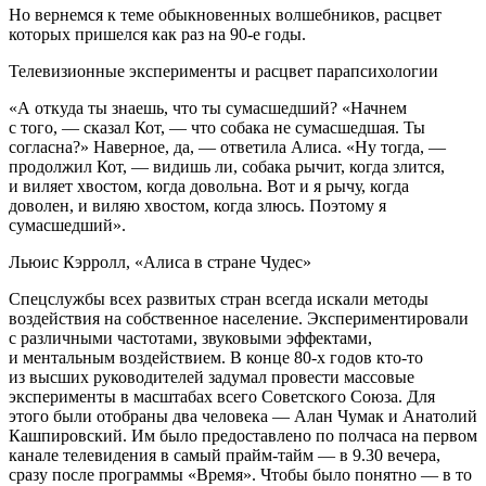
Но вернемся к теме обыкновенных волшебников, расцвет
которых пришелся как раз на 90-е годы.
Телевизионные эксперименты и расцвет парапсихологии
«А откуда ты знаешь, что ты сумасшедший? «Начнем
с того, — сказал Кот, — что собака не сумасшедшая. Ты
согласна?» Наверное, да, — ответила Алиса. «Ну тогда, —
продолжил Кот, — видишь ли, собака рычит, когда злится,
и виляет хвостом, когда довольна. Вот и я рычу, когда
доволен, и виляю хвостом, когда злюсь. Поэтому я
сумасшедший».
Льюис Кэрролл, «Алиса в стране Чудес»
Спецслужбы всех развитых стран всегда искали методы
воздействия на собственное население. Экспериментировали
с различными частотами, звуковыми эффектами,
и ментальным воздействием. В конце 80-х годов кто-то
из высших руководителей задумал провести массовые
эксперименты в масштабах всего Советского Союза. Для
этого были отобраны два человека — Алан Чумак и Анатолий
Кашпировский. Им было предоставлено по полчаса на первом
канале телевидения в самый прайм-тайм — в 9.30 вечера,
сразу после программы «Время». Чтобы было понятно — в то