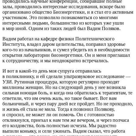
проводились научные конференции, собиравшие полные
залы, проводились интересные исследования, вскоре было
организовано общество Биоэнергетики, и я стал его активным
участником. Это позволило познакомиться со многими
интересными людьми, большинство из которых уже ушли
в мир иной. Одним из таких людей был Вадим Поляков.
Вадим работал на кафедре физики Политехнического
Института, владел даром целительства, поправил здоровье
кого-то из начальников, и сумел убедить их в необходимости
открытия лаборатории биоэнергетики. Он и меня приглашал
к сотрудничеству, и мы неоднократно встречались.
И вот в какой-то день моя супруга отправилась
в поликлинику, и ей сделали ультразвуковое исследование —
УЗИ. Рутинная процедура, которую регулярно проходят
миллионы женщин. Но на следующий день у нее возникла
сильная ноющая боль, и когда она обратилась к терапевтам, те
ответили, что им очень жаль, но такое бывает. Вот вам
больничный, и через пару дней все пройдет. Но не проходило,
и жизнь ей стала не мила. Тогда я позвонил Полякову,
и спросил, не может ли он помочь. Он с готовностью
откликнулся, приехал к нам тем же вечером, и через полчаса
его колдовства, боль полностью исчезла. Мы радостно
выпили коньяку, и сели ужинать. Вадим сказал, что работа