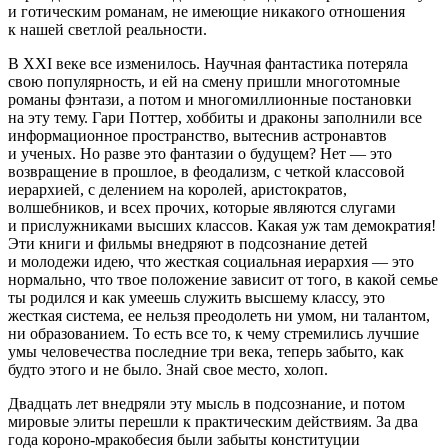
и готическим романам, не имеющие никакого отношения
к нашей светлой реальности.
В XXI веке все изменилось. Научная фантастика потеряла
свою популярность, и ей на смену пришли многотомные
романы фэнтази, а потом и многомиллионные постановки
на эту тему. Гари Поттер, хоббиты и драконы заполнили все
информационное пространство, вытеснив астронавтов
и ученых. Но разве это фантазии о будущем? Нет — это
возвращение в прошлое, в феодализм, с четкой классовой
иерархией, с делением на королей, аристократов,
волшебников, и всех прочих, которые являются слугами
и прислужниками высших классов. Какая уж там демократия!
Эти книги и фильмы внедряют в подсознание детей
и молодежи идею, что жесткая социальная иерархия — это
нормально, что твое положение зависит от того, в какой семье
ты родился и как умеешь служить высшему классу, это
жесткая система, ее нельзя преодолеть ни умом, ни талантом,
ни образованием. То есть все то, к чему стремились лучшие
умы человечества последние три века, теперь забыто, как
будто этого и не было. Знай свое место, холоп.
Двадцать лет внедряли эту мысль в подсознание, и потом
мировые элиты перешли к практическим действиям. За два
года короно-мракобесия были забыты конституции