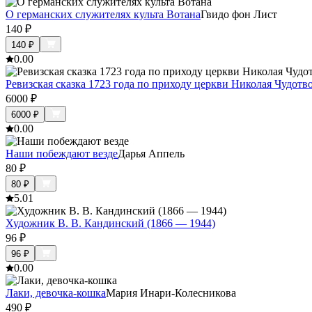
О германских служителях культа Вотана
Гвидо фон Лист
140
₽
140
₽
0.0
0
Ревизская сказка 1723 года по приходу церкви Николая Чудот
6000
₽
6000
₽
0.0
0
Наши побеждают везде
Дарья Аппель
80
₽
80
₽
5.0
1
Художник В. В. Кандинский (1866 — 1944)
96
₽
96
₽
0.0
0
Лаки, девочка-кошка
Мария Инари-Колесникова
490
₽