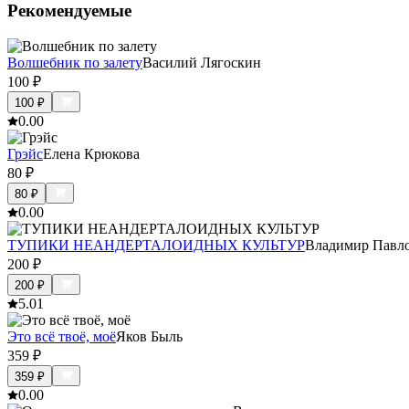
Рекомендуемые
Волшебник по залету
Василий Лягоскин
100
₽
100
₽
0.0
0
Грэйс
Елена Крюкова
80
₽
80
₽
0.0
0
ТУПИКИ НЕАНДЕРТАЛОИДНЫХ КУЛЬТУР
Владимир Павл
200
₽
200
₽
5.0
1
Это всё твоё, моё
Яков Быль
359
₽
359
₽
0.0
0