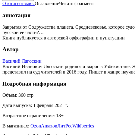
О книге
отзывы
Оглавление
Читать фрагмент
аннотация
Закрытая от Содружества планета. Средневековье, которое суд
русской ее части?…
Книга публикуется в авторской орфографии и пунктуации
Автор
Василий Лягоскин
Василий Иванович Лягоскин родился и вырос в Узбекистане. Ж
представил на суд читателей в 2016 году. Пишет в жанре научн
Подробная информация
Объем:
360
стр.
Дата выпуска:
1 февраля 2021 г.
Возрастное ограничение:
18
+
В магазинах:
Ozon
Amazon
ЛитРес
Wildberries