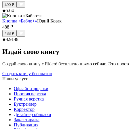
490
₽
5.0
4
Кнопка «Бабло+»
Юрий Козак
488
₽
488
₽
4.9
148
Издай свою книгу
Создай свою книгу с Rideró бесплатно прямо сейчас. Это просто,
Создать книгу бесплатно
Наши услуги
Офлайн-продажи
Простая верстка
Ручная верстка
Буктрейлер
Корректор
Дизайнер обложки
Заказ тиража
Публикация