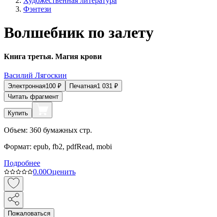
Художественная литература
Фэнтези
Волшебник по залету
Книга третья. Магия крови
Василий Лягоскин
Электронная
100
₽
Печатная
1 031
₽
Читать фрагмент
Купить
Объем:
360
бумажных стр.
Формат:
epub, fb2, pdfRead, mobi
Подробнее
0.0
0
Оценить
Пожаловаться