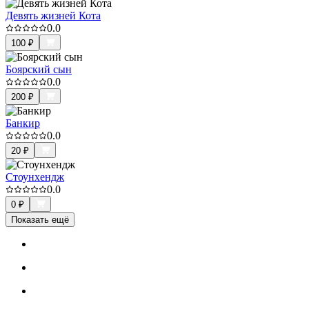
Девять жизней Кота
0.0
100
₽
Боярский сын
0.0
200
₽
Банкир
0.0
20
₽
Стоунхендж
0.0
0
₽
Показать ещё