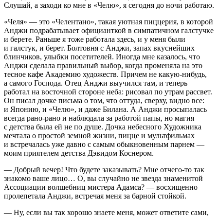
Слушай, а заходи ко мне в «Челю», я сегодня до ночи работаю.
«Челя» — это «Челентано», такая уютная пиццерия, в которой
Анджи подрабатывает официанткой в симпатичном галстучке
и берете. Раньше я тоже работала здесь, и у меня были
и галстук, и берет. Болтовня с Анджи, запах вкуснейших
блинчиков, улыбки посетителей. Иногда мне казалось, что
Анджи сделала правильный выбор, когда променяла на это
тесное кафе Академию художеств. Причем не какую-нибудь,
а самого Господа. Отец Анджи выучился там, и теперь
работал на восточной стороне неба: рисовал по утрам рассвет.
Он писал дочке письма о том, что оттуда, сверху, видно все:
и Японию, и «Челю», и даже Билана. А Анджи просыпалась
всегда рано-рано и наблюдала за работой папы, но магия
с детства была ей не по душе. Дочка небесного Художника
мечтала о простoй земной жизни, пицце и мультфильмах
и встречалась уже давно с самым обыкновенным парнем —
моим приятелем детства Дэвидом Коснером.
— Добрый вечер! Что будете заказывать? Мне отчего-то так
знакомо ваше лицо… О, вы случайно не звезда знаменитой
Ассоциации волшебниц мистера Адамса? — восхищенно
пролепетала Анджи, встречая меня за барной стойкой.
— Ну, если вы так хорошо знаете меня, может ответите сами,