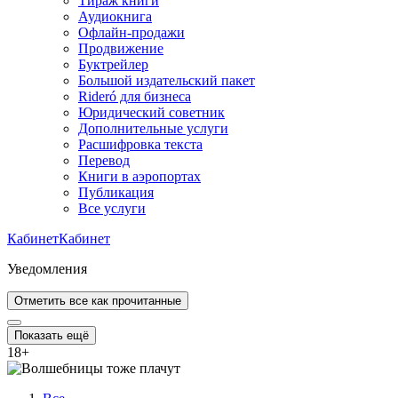
Тираж книги
Аудиокнига
Офлайн-продажи
Продвижение
Буктрейлер
Большой издательский пакет
Rideró для бизнеса
Юридический советник
Дополнительные услуги
Расшифровка текста
Перевод
Книги в аэропортах
Публикация
Все услуги
Кабинет
Кабинет
Уведомления
Отметить все как прочитанные
Показать ещё
18
+