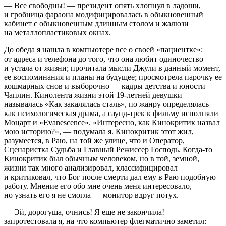
— Все свободны! —
президент
опять хлопнул в ладоши,
и гробница фараона модифицировалась в обыкновенный
кабинет с обыкновенным длинным столом и жалюзи
на металлопластиковых окнах.
До обеда я нашла в компьютере все о своей «пациентке»:
от адреса и телефона до того, что она любит одиночество
и устала от жизни; прочитала мысли Джули в данный момент,
ее воспоминания и планы на будущее; просмотрела парочку ее
кошмарных снов и выборочно — кадры детства и юности
Чаплин. Кинолента жизни этой 19
-летн
ей девушки
называлась «Как закалялась сталь», по жанру определялась
как психологическая драма, а саунд-трек к фильму исполняли
Моцарт и «Evanescence». «Интересно, как Кинокритик назвал
мою историю?», — подумала я. Кинокритик этот жил,
разумеется, в Pаю, на той же улице, что и Оператор,
Сценаристка Судьба и Главный Режиссер Господь. Когда-то
Кинокритик был обычным человеком, но в той, земной,
жизни так много анализировал, классифицировал
и критиковал, что Бог после смерти дал ему в Раю подобную
работу. Мнение eго обо мне очень меня интересовало,
но узнать его я не смогла — монитор вдруг потух.
— Эй, дорогуша, очнись! Я еще не закончила! —
запротестовала я, на что компьютер флегматично заметил: