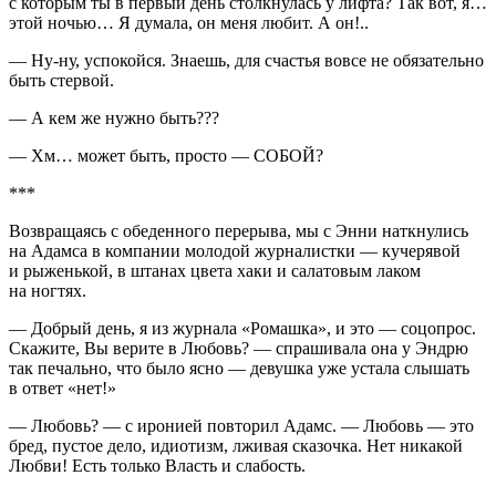
с которым ты в первый день столкнулась у лифта? Так вот, я…
этой ночью… Я думала, он меня любит. А он!..
— Ну-ну, успокойся. Знаешь, для счастья вовсе не обязательно
быть стервой.
— А кем же нужно быть???
— Хм… может быть, просто — СОБОЙ?
***
Возвращаясь с обеденного перерыва, мы с Энни наткнулись
на Адамса в компании молодой журналистки — кучерявой
и рыженькой, в штанах цвета хаки и салатовым лаком
на ногтях.
— Добрый день, я из журнала «Ромашка», и это — соцопрос.
Скажите, Вы верите в Любовь? — спрашивала она у Эндрю
так печально, что было ясно — девушка уже устала слышать
в ответ «нет!»
— Любовь? — с иронией повторил Адамс. — Любовь — это
бред, пустое дело, идиотизм, лживая сказочка. Нет никакой
Любви! Есть только Власть и слабость.