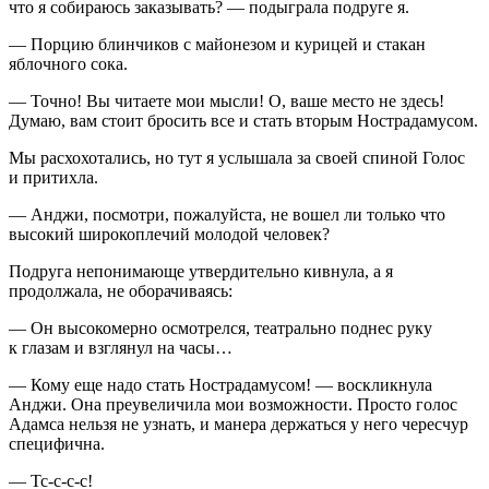
что я собираюсь заказывать? — подыграла подруге я.
— Порцию блинчиков с майонезом и курицей и стакан
яблочного сока.
— Точно! Вы читаете мои мысли! О, ваше место не здесь!
Думаю, вам стоит бросить все и стать вторым Нострадамусом.
Мы расхохотались, но тут я услышала за своей спиной Голос
и притихла.
— Анджи, посмотри, пожалуйста, не вошел ли только что
высокий широкоплечий молодой человек?
Подруга непонимающе утвердительно кивнула, а я
продолжала, не оборачиваясь:
— Он высокомерно осмотрелся, театрально поднес руку
к глазам и взглянул на часы…
— Кому еще надо стать Нострадамусом! — воскликнула
Анджи. Она преувеличила мои возможности. Просто голос
Адамса нельзя не узнать, и манера держаться у него чересчур
специфична.
— Тс-с-с-с!