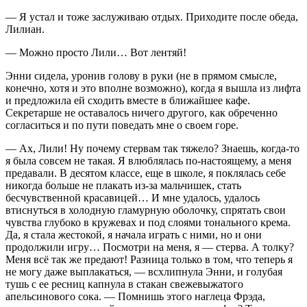
— Я устал и тоже заслуживаю отдых. Приходите после обеда,
Лилиан.
— Можно просто Лили… Вот лентяй!
Энни сидела, уронив голову в руки (не в прямом смысле,
конечно, хотя и это вполне возможно), когда я вышла из лифта
и предложила ей сходить вместе в ближайшее кафе.
Секретарше не оставалось ничего другого, как обреченно
согласиться и по пути поведать мне о своем горе.
— Ах, Лили! Ну почему стервам так тяжело? Знаешь, когда-то
я была совсем не такая. Я влюблялась по-настоящему, а меня
предавали. В десятом классе, еще в школе, я поклялась себе
никогда больше не плакать из-за мальчишек, стать
бесчувственной красавицей… И мне удалось, удалось
втиснуться в холодную гламурную оболочку, спрятать свои
чувства глубоко в кружевах и под слоями тонального крема.
Да, я стала жестокой, я начала играть с ними, но и они
продолжили игру… Посмотри на меня, я — стерва. А толку?
Меня всё так же предают! Разница только в том, что теперь я
не могу даже выплакаться, — всхлипнула Энни, и голубая
тушь с ее ресниц капнула в стакан свежевыжатого
апельсинового сока. — Помнишь этого наглеца Фрэда,