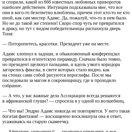
и спорили, какой из 666 известных любовных приворотов
наиболее действенен. Интуиция подсказывала мне, что все
они в кого-то безответно влюблены, причем этот кто-то не кто
иной, как сам мистер Адамс. Да, пожалуй, что-то в нем было.
Но не до такой же степени! Скоро спор чуть не превратился
в драку, но тут с видом победительницы распахнула дверь
Тоня:
— Поторопитесь, красотки.
Президент
уже на месте.
Адамс хлопнул в ладоши, и обыкновенный конференцзал
превратился в египетскую пирамиду. Сначала было темно,
но
президент
щелкнул пальцами, и вдоль узкого коридора
загорелись факелы, в свете которых стало видно, как
на стенах сами собой рисуются иероглифы. После мы
последовали за магом в сокровищницу, где и проходило
собрание.
— А что, у вас важные дела Ассоциации всегда решаются
в африканской глуши? — спросила я у одной из волшебниц.
— Что вы! Эндрю Адамс никогда не повторяется. У него такая
богатая фантазия! — восхищенно воскликнула она в ответ,
усаживаясь на старую скамеечку.
— Аttenzione, синьориты! — заговорил
президент
, и все