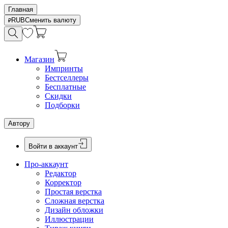
Главная
RUB
Сменить валюту
Магазин
Импринты
Бестселлеры
Бесплатные
Скидки
Подборки
Автору
Войти в аккаунт
Про-аккаунт
Редактор
Корректор
Простая верстка
Сложная верстка
Дизайн обложки
Иллюстрации