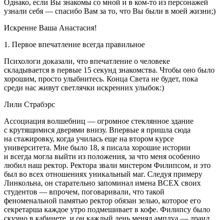
Однако, если Вы знакомы со мной и в ком-то из персонажей
узнали себя — спасибо Вам за то, что Вы были в моей жизни;)
Искренне Ваша Анастасия!
1. Первое впечатление всегда правильное
Психологи доказали, что впечатление о человеке
складывается в первые 15 секунд знакомства. Чтобы оно было
хорошим, просто улыбнитесь. Конца Света не будет, пока
среди нас живут светлячки искренних улыбок:)
Лили Страбэрс
Ассоциация волшебниц — огромное стеклянное здание
с крутящимися дверями внизу. Впервые я пришла сюда
на стажировку, когда училась еще на втором курсе
университета. Мне было 18, я писала хорошие истории
и всегда могла выйти из положения, за что меня особенно
любил наш ректор. Ректора звали мистером Филипсом, и это
был во всех отношениях уникальный маг. Следуя примеру
Линкольна, он старательно запоминал имена ВСЕХ своих
студентов — впрочем, поговаривали, что такой
феноменальной памятью ректор обязан зелью, которое его
секретарша каждое утро подмешивает в кофе. Филипсу было
скучно в кабинете, и он каждый день менял амплуа — драил