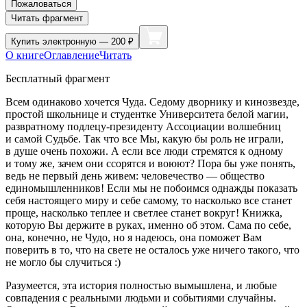
Пожаловаться
Читать фрагмент
Купить
электронную — 200 ₽
О книге
Оглавление
Читать
Бесплатный фрагмент
Всем одинаково хочется Чуда. Седому дворнику и кинозвезде,
простой
школьни
це и студентке Университета белой магии,
разврат
ному подлецу-
президент
у Ассоциации волшебниц
и самой Судьбе. Так что все Мы, какую бы роль не играли,
в душе очень похожи. А если все люди стремятся к одному
и тому же, зачем они ссорятся и воюют? Пора бы уже понять,
ведь не первый день живем: человечество — общество
единомышленников! Если мы не побоимся однажды показать
себя настоящего миру и себе самому, то насколько все станет
проще, насколько теплее и светлее станет вокруг! Книжка,
которую Вы держите в руках, именно об этом. Сама по себе,
она, конечно, не Чудо, но я надеюсь, она поможет Вам
поверить в то, что на свете не осталось уже ничего такого, что
не могло бы случиться :)
Разумеется, эта история полностью вымышлена, и любые
совпадения с реальными людьми и событиями случайны.