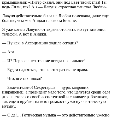
крылышками: «Питер сказал, они под цвет твоих глаз! Ты
ведь Лили, так? А я — Лавуня, страстная фанатка Любви».
Лавуня действительно была на Любви помешана, даже еще
больше, чем моя Анджи на своем Билане.
Я уже хотела Лавуню от экрана отогнать, но тут зазвонил
телефон. А вот и Анджи.
— Ну как, в Ассоциацию ходила сегодня?
— Ага.
— И? Первое впечатление всегда правильное!
— Будем надеяться, что на этот раз ты не права.
— Что, все так плохо?
— Замечательно! Секретарша — дура, кадровик —
извращ
енец, а
президент
мало того, что целуется среди бела
дня на столе со своей ассистенткой и спаивает работников,
так еще и врубает на всю громкость ужасную готическую
музыку.
— О да!… Готическая музыка — это действительно ужасно.