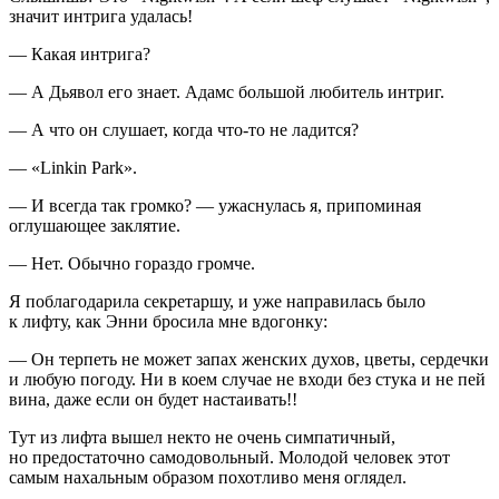
значит интрига удалась!
— Какая интрига?
— А Дьявол его знает. Адамс большой любитель интриг.
— А что он слушает, когда что-то не ладится?
— «Linkin Park».
— И всегда так громко? — ужаснулась я, припоминая
оглушающее заклятие.
— Нет. Обычно гораздо громче.
Я поблагодарила секретаршу, и уже направилась было
к лифту, как Энни бросила мне вдогонку:
— Он терпеть не может запах женских духов, цветы, сердечки
и любую погоду. Ни в коем случае не входи без стука и не пей
вина, даже если он будет настаивать!!
Тут из лифта вышел некто не очень симпатичный,
но предостаточно самодовольный. Молодой человек этот
самым нахальным образом похотливо меня оглядел.