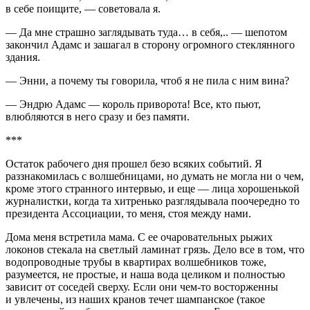
в себе поищите, — советовала я.
— Да мне страшно заглядывать туда… в себя,.. — шепотом
закончил Адамс и зашагал в сторону огромного стеклянного
здания.
— Энни, а почему ты говорила, чтоб я не пила с ним вина?
— Эндрю Адамс — король приворота! Все, кто пьют,
влюбляются в него сразу и без памяти.
***
Остаток рабочего дня прошел безо всяких событий. Я
раззнакомилась с волшебницами, но думать не могла ни о чем,
кроме этого странного интервью, и еще — лица хорошенькой
журналистки, когда та хитренько разглядывала поочередно то
президент
а Ассоциации, то меня, стоя между нами.
Дома меня встретила мама. С ее очаровательных рыжих
локонов стекала на светлый ламинат грязь. Дело все в том, что
водопроводные трубы в квартирах волшебников тоже,
разумеется, не простые, и наша вода целиком и полностью
зависит от соседей сверху. Если они чем-то восторженны
и увлечены, из наших кранов течет
шампанск
ое (такое