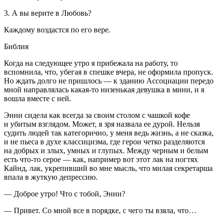
3. А вы верите в Любовь?
Каждому воздастся по его вере.
Библия
Когда на следующее утро я прибежала на работу, то
вспомнила, что, убегая в спешке вчера, не оформила пропуск.
Но ждать долго не пришлось — к зданию Ассоциации передо
мной направлялась какая-то низенькая девушка в мини, и я
вошла вместе с ней.
Энни сидела как всегда за своим столом с чашкой кофе
и убитым взглядом. Может, я зря назвала ее дурой. Нельзя
судить людей так категорично, у меня ведь жизнь, а не сказка,
и не пьеса в духе классицизма, где герои четко разделяются
на добрых и злых, умных и глупых. Между черным и белым
есть что-то серое — как, например вот этот лак на ногтях
Кайнд, лак, укрепивший во мне мысль, что милая секретарша
впала в жуткую депрессию.
— Доброе утро! Что с тобой, Энни?
— Привет. Со мной все в порядке, с чего ты взяла, что…