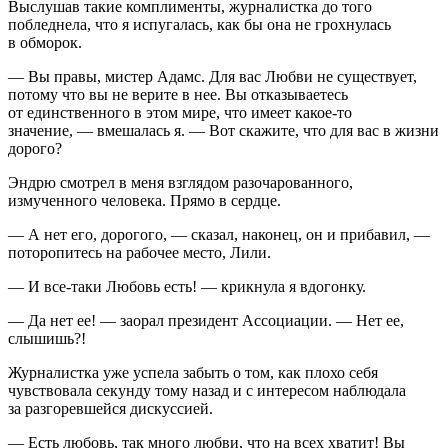
Выслушав такие комплименты, журналистка до того
побледнела, что я испугалась, как бы она не грохнулась
в обморок.
— Вы правы, мистер Адамс. Для вас Любви не существует,
потому что вы не верите в нее. Вы отказываетесь
от единственного в этом мире, что имеет какое-то
значение, — вмешалась я. — Вот скажите, что для вас в жизни
дорого?
Эндрю смотрел в меня взглядом разочарованного,
измученного человека. Прямо в сердце.
— А нет его, дорогого, — сказал, наконец, он и прибавил, —
поторопитесь на рабочее место, Лили.
— И все-таки Любовь есть! — крикнула я вдогонку.
— Да нет ее! — заорал
президент
Ассоциации. — Нет ее,
слышишь?!
Журналистка уже успела забыть о том, как плохо себя
чувствовала секунду тому назад и с интересом наблюдала
за разгоревшейся дискуссией.
— Есть любовь, так много любви, что на всех хватит! Вы