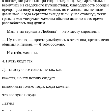
в последний раз было три года назад, когда Бергарты только
вернулись из свадебного путешествия), благодарность соседей
превращала воду в парное молоко, но и молока мы не пили
давненько. Когда Бергарты скандалили, у нас отовсюду текла
грязь, и моя «везучая» мамочка обычно именно в это время
расслаблялась под душем.
— Мам, а ты веришь в Любовь? — не к месту спросила я.
— Ну конечно, — просто улыбнулась в ответ она, крепко меня
обнимая и пачкая. — Я тебя обожаю.
— И я тебя, мамочка.
4. Пусть будет так
Да, зачастую все совсем не так, как
кажется, но эту истину следует
вспоминать только тогда, когда кажется,
что все хуже некуда.
Лавуня