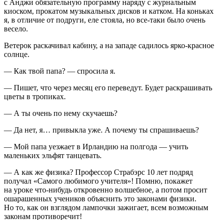
с Анджи обязательную программу наряду с журнальным
киоском, прокатом музыкальных дисков и катком. На коньках
я, в отличие от подруги, еле стояла, но все-таки было очень
весело.
Ветерок раскачивал кабину, а на западе садилось ярко-красное
солнце.
— Как твой папа? — спросила я.
— Пишет, что через месяц его переведут. Будет раскрашивать
цветы в тропиках.
— А ты очень по нему скучаешь?
— Да нет, я… привыкла уже. А почему ты спрашиваешь?
— Мой папа уезжает в Ирландию на полгода — учить
маленьких эльфят танцевать.
— А как же физика? Профессор Страбэрс 10 лет подряд
получал «Самого любимого учителя»! Помню, покажет
на уроке что-нибудь откровенно волшебное, а потом просит
ошарашенных учеников объяснить это законами физики.
Но то, как он взглядом лампочки зажигает, всем возможным
законам противоречит!