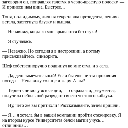
заговорил он, поправляя галстук в черно-красную полоску. —
И принеси нам вина. Быстрее…
Тоня, по-видимому, личная секретарша
президент
а, лениво
встала, застегнула блузку и вышла.
— Ненавижу, когда ко мне врываются без стука!
— Я стучалась.
— Неважно. Но сегодня я в настроении, а потому
присаживайтесь, синьорита.
Шеф собственноручно подвинул ко мне стул, и я села.
— Да, день замечательный! Если бы еще не эта проклятая
погода… Ненавижу солнце и жару. А вы?
— Терпеть не могу ясные дни, — соврала я и, разумеется,
получила небольшой разряд от своего честного каблука.
— Ну, чего же вы притихли? Рассказывайте, зачем пришли.
— Я… я хотела бы в вашей компании пройти стажировку. Я
на втором курсе Университета белой магии учусь…
отличница…