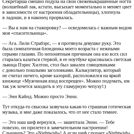
Секретарша смешно подула на свои свежевыкрашенные ногти
(волшебный лак, кстати, высыхает моментально и меняет цвет
в зависимости от настроения обладательницы), хлопнула
в ладоши, и я наконец прорвалась.
— Вы к нам на стажировку? — осведомилась с важным видом
моя «спасительница».
— Ага. Лили Страбэрс, — я протянула девушке руку. Это
была симпатичная блондинка моего возраста с нежными
серыми глазами. По непонятным причинам она изо всех сил
старалась казаться стервой, в ее ноутбуке красовалась светская
львица Пэрис Хилтон, стол был завален глянцевиками
с довольно пошлыми заголовками. Калькулятор, который
не считал ничего, кроме калорий, расположился на яркой
книжице «Мужчинам вход воспрещен». Можно подумать, им
так уж хочется заходить в эту гламурную чепуху!:)
— Энн Кайнд. Можно просто Энни.
Тут откуда-то свысока зазвучала какая-то страшная готическая
музыка, и мне даже показалось, что от нее стало темнее.
— Это наш шеф вернулся, — зашептала Энни. — Тебе
повезло, он прилетел в замечательном настроении!
Слышишь? Это «Nightwish»! А если шеф слушает «Nightwish»,