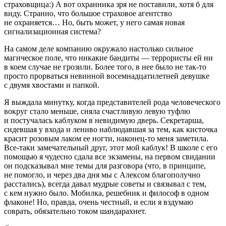
страховщица:) А вот охранника зря не поставили, хотя б для
виду. Странно, что большое страховое агентство
не охраняется… Но, быть может, у него самая новая
сигнализационная система?
На самом деле компанию окружало настолько сильное
магическое поле, что никакие бандиты —
терро
ристы ей ни
в коем случае не грозили. Более того, в нее было не так-то
просто прорваться невинной восемнадцат
илетн
ей девушке
с двумя хвостами и папкой.
Я выждала минутку, когда представителей рода человеческого
вокруг стало меньше, сняла счастливую левую туфлю
и постучалась каблуком в невидимую дверь. Секретарша,
сидевшая у входа и лениво наблюдавшая за тем, как кисточка
красит розовым лаком ее ногти, наконец-то меня заметила.
Все-таки замечательный друг, этот мой каблук! В школе с его
помощью я чудесно сдала все экзамены, на первом свидании
он подсказывал мне темы для разговора (что, в принципе,
не помогло, и через два дня мы с Алексом благополучно
расстались), всегда давал мудрые советы и связывал с тем,
с кем нужно было. Мобилка, решебник и философ в одном
флаконе! Но, правда, очень честный, и если я вздумаю
соврат
ь, обязательно током шандарахнет.