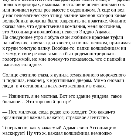
полы в коридорах, выжимал в столовой апельсиновый сок
или поливал кусты роз вместе с садовником. А еще он вел
у нас беломагическую этику, знание законов которой юные
волшебники должны были закрепить на практике. Филипс
сказал мне, что единственная компания, меня достойная, —
это Ассоциация волшебниц некоего Эндрю Адамса.
На следующее утро я обула свои любимые красные туфли
на каблуках, завязала два хвоста, и пошла пешком, прижимая
к груди толстую папку. Вообще-то, папки волшебницам ни
к чему, и свое резюме я могла бы продемонстрировать
голограммой, но мне почему-то показалось, что с папкой я
выгляжу солиднее.
Солнце слепило глаза, я купила земляничного мороженого
и подошла, наконец, к крутящимся дверям. Мимо сновали
люди, и я остановила какую-то женщину в очках.
— Извините, я не местная. Вот это здание увидела, такое
большое… Это торговый центр?
— Нет, милочка, сюда редко кто заходит. Это какая-то
организация важная, кажется, страховое агентство.
Теперь ясно, как уважаемый Адамс свою Ассоциацию
маскирует! Ну что ж, каждая волшебница немножко