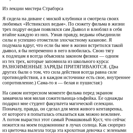
Из лекции мистера Страбэрса
Я сидела на диване с миской клубники и смотрела своих
любимых «Иствикских ведьм». По сюжету фильма в жизни
трех подруг-ведьм появлялся сам Дьявол и влюблял в себя
втайне каждую из них. Узнав правду, ведьмы объединили
силы и успешно отомстили злосчастному казанове. Я
подумала вдруг, что если бы мне в жизни встретился такой
дьявол, я бы непременно в него влюбилась. Свою тягу
к подлецам я всегда объясняла законом физики — одним
из тех трех, которые запомнила из школьного курса:
РАЗНОИМЕННЫЕ ЗАРЯДЫ ПРИТЯГИВАЮТСЯ. (Два
других были о том, что сила действия всегда равна силе
противодействия, а в каждом источнике есть свое, внутреннее
сопротивление.) Сама-то я — белая и пушистая:)
На самом интересном моменте фильма перед экраном
замаячила моя милая сожительница-эльфийка. Ее однажды
подарил мне студент факультета магической селекции.
Поначалу, правда, он сделал для меня живого кентавренка,
от которого я попыталась отказаться как можно вежливее.
А потом вырастил этот самый Ромашковый Куст, что сейчас
нежится на моем подоконнике в лучах солнца. Как сюрприз
из цветочка вылезла тогда эта крохотная девочка с зелеными