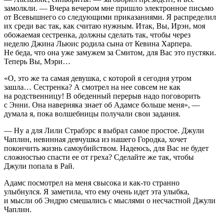
замолкли. — Вчера вечером мне пришло электронное письмо
от Всевышнего со следующими приказаниями. Я распределил
их среди вас так, как считаю нужным. Итак, Вы, Ирэн, моя
обожаемая сестренка, должны сделать так, чтобы через
неделю Джина Льюис родила сына от Кевина Харпера.
Не беда, что она уже замужем за Смитом, для Вас это пустяки.
Теперь Вы, Мэри…
«О, этo же та самая девушка, с которой я сегодня утром
зашла… Сестренка? А смотрел на нее совсем не как
на родственницу! В обеденный перерыв надо поговорить
с Энни. Она наверняка знает об Адамсе больше меня», —
думала я, пока волшебницы получали свои задания.
— Ну а для Лили Страбэрс я выбрал самое простое. Джули
Чаплин, невинная девчушка из нашего Городка, хочет
покончить жизнь
самоубий
ством. Надеюсь, для Вас не будет
сложностью спасти ее от греха? Сделайте же так, чтобы
Джули попала в Рай.
Адамс посмотрел на меня свысока и как-то странно
улыбнулся. Я заметила, что ему очень идет эта улыбка,
и мысли об Эндрю смешались с мыслями о несчастной Джули
Чаплин.