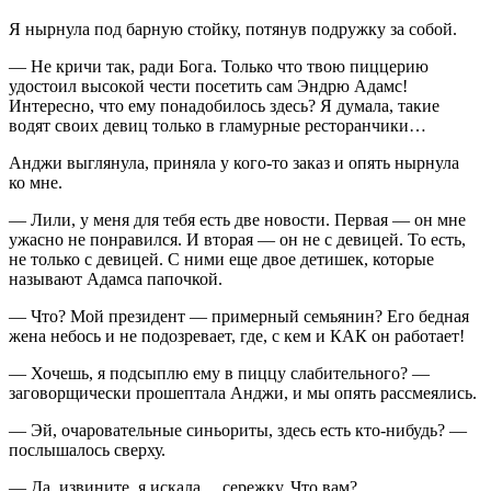
Я нырнула под барную стойку, потянув подружку за собой.
— Не кричи так, ради Бога. Только что твою пиццерию
удостоил высокой чести посетить сам Эндрю Адамс!
Интересно, что ему понадобилось здесь? Я думала, такие
водят своих девиц только в гламурные ресторанчики…
Анджи выглянула, приняла у кого-то заказ и опять нырнула
ко мне.
— Лили, у меня для тебя есть две новости. Первая — он мне
ужасно не понравился. И вторая — он не с девицей. То есть,
не только с девицей. С ними еще двое детишек, которые
называют Адамса папочкой.
— Что? Мой
президент
— примерный семьянин? Его бедная
жена небось и не подозревает, где, с кем и КАК он работает!
— Хочешь, я подсыплю ему в пиццу слабительного? —
заговорщически прошептала Анджи, и мы опять рассмеялись.
— Эй, очаровательные синьориты, здесь есть кто-нибудь? —
послышалось сверху.
— Да, извините, я искала… сережку. Что вам?