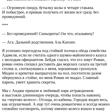
— Огромную пиццу, бутылку колы и четыре стакана.
И побыстрее, я привык получать от жизни все сразу, без
промедлений.
***
— Без промедлений! Синьориты! Он что, итальянец?
— Ага. Дальний родственник Аль Капоне.
Я успешно пересидела под стойкой полчаса обеда семейства
Адамсов, если не считать одного шумно-майонезного казуса
с молодым официантом. Бейдж гласил, что его зовут Роман,
роман очень спешил доставить два морских салата на третий
столик и, споткнувшись о меня, хорошенько грохнулся.
Мидии и креветки выпрыгнули на пол, посетители разом
обернулись к стойке, но меня Роман не выдал. Славный
парень, умеет хранить секреты.
Мы с Анджи пришли в любимый парк аттракционов
и выстояли длиннющую очередь, чтобы попасть наконец
на «чертово
колес
о». Отсюда, из кабины, Городок виден весь,
как игрушечный. А еще тут очень романтично и всегда можно
спокойно поговорить, потому именно колесо вошло в нашу