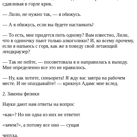
сдавливая в горле крик.
— Лили, не нужно так, — я обижусь.
— А я обижусь, если вы будете настаивать!
— То есть, мне придется пить одному? Вам известно, Лили,
что в одиночку пьют только
алкогол
ики? И, ко всему прочему,
если я напьюсь с горя, как же я поведу свой летающий
лендкраузер?
— Так не пейте, — посоветовала я и направилась к выходу.
Мне определенно все это не нравилось.
— Ну, как хотите, синьорита! Я жду вас завтра на рабочем
месте. И не опаздывайте! — крикнул Адамс мне вслед.
2. Законы физики
Науки дают нам ответы на вопрос
«как»? Но ни одна из них не ответит
«зачем?», а потому все они — сущая
чепуха.