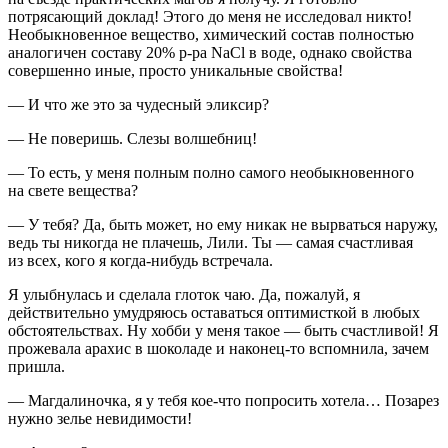
потрясающий доклад! Этого до меня не исследовал никто!
Необыкновенное вещество, химический состав полностью
аналогичен составу 20% р-ра NaCl в воде, однако свойства
совершенно иные, просто уникальные свойства!
— И что же это за чудесный эликсир?
— Не поверишь. Слезы волшебниц!
— То есть, у меня полным полно самого необыкновенного
на свете вещества?
— У тебя? Да, быть может, но ему никак не вырваться наружу,
ведь ты никогда не плачешь, Лили. Ты — самая счастливая
из всех, кого я когда-нибудь встречала.
Я улыбнулась и сделала глоток чаю. Да, пожалуй, я
действительно умудряюсь оставаться оптимисткой в любых
обстоятельствах. Ну хобби у меня такое — быть счастливой! Я
прожевала арахис в шоколаде и наконец-то вспомнила, зачем
пришла.
— Магдалиночка, я у тебя кое-что попросить хотела… Позарез
нужно зелье невидимости!