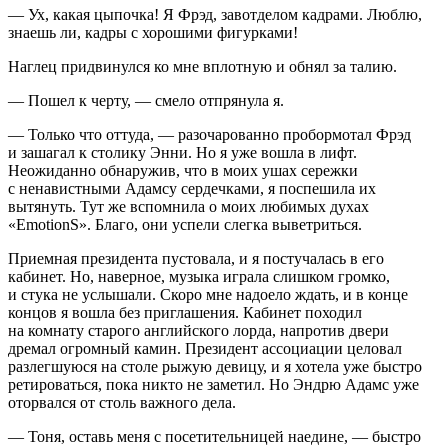
— Ух, какая цыпочка! Я Фрэд, завотделом кадрами. Люблю,
знаешь ли, кадры с хорошими фигурками!
Наглец придвинулся ко мне вплотную и обнял за талию.
— Пошел к черту, — смело отпрянула я.
— Только что оттуда, — разочарованно пробормотал Фрэд
и зашагал к столику Энни. Но я уже вошла в лифт.
Неожиданно обнаружив, что в моих ушах сережки
с ненавистными Адамсу сердечками, я поспешила их
вытянуть. Тут же вспомнила о моих любимых духах
«EmotionS». Благо, они успели слегка выветриться.
Приемная
президент
а пустовала, и я постучалась в его
кабинет. Но, навeрное, музыка играла слишком громко,
и стука не услышали. Скоро мне надоело ждать, и в конце
концов я вошла без приглашения. Кабинет походил
на комнату старого английского лорда, напротив двери
дремал огромный камин.
Президент
ассоциации целовал
разлегшуюся на столе рыжую девицу, и я хотела уже быстро
ретироваться, пока никто не заметил. Но Эндрю Адамс уже
оторвался от столь важного дела.
— Тоня, оставь меня с посетительницей наедине, — быстро