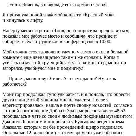
— Энни! Знаешь, в шоколаде есть гормон счастья.
Я протянула новой знакомой конфету «Красный мак»
и кинулась к лифту.
Наверху меня встретила Тоня, она попросила представиться,
показала мое рабочее место и сообщила, что
президент
собирает всех сотрудников в конференцзале в 10.00.
Мой столик стоял довольно удачно у самого окна в большой
комнате с еще двенадцатью такими же столами. Когда я
уселась на мягкий крутящийся стул за компьютер, монитор
загорелся, улыбнулся мне и подмигнул.
— Привет, меня зовут Лили. А ты тут давно? Ну и как
работается?
Монитор продолжал тупо улыбаться, и я поняла, что обрести
друга в лице этой машины мне не удастся. После я
зарегистрировалась, нашла в почте сводку новостей, согласно
которой соотношение Добра и Зла в мире составляло 48:52,
пообщалась в чате со своим любимым покойным музыкантом
Джоном Ленноном и попросила у Булгакова рецепт крема
Азазелло, которым он без промедлений щедро поделился.
Остальные 12 волшебниц к этому времени уже собрались