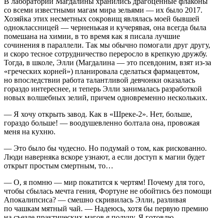
В лаборатории Магдалины хранились драгоценные флаконы
со всеми известными магам мира зельями — их было 2017.
Хозяйка этих несметных сокровищ являлась моей бывшей
одноклассницей — черненькая и кучерявая, она всегда была
помешана на химии, в то время как я писала лучшие
сочинения в параллели. Так мы обычно помогали друг другу,
и скоро тесное сотрудничество переросло в крепкую дружбу.
Тогда, в школе, Элли (Магдалина — это псевдоним, взят из-за
«греческих корней») планировала сделаться фармацевтом,
но впоследствии работа талантливой девчонки оказалась
гораздо интереснее, и теперь Элли занималась разработкой
новых волшебных зелий, причем одновременно нескольких.
— Я хочу открыть завод. Как в «Шреке-2». Нет, больше,
гораздо больше! — воодушевленно болтала она, провожая
меня на кухню.
— Это было бы чудесно. Но подумай о том, как рискованно.
Люди наверняка вскоре узнают, а если доступ к магии будет
открыт простым смертным, то…
— О, я помню — мир покатится к чертям! Почему для того,
чтобы сбылась мечта гения, Фортуне не обойтись без помощи
Апокалипсиса? — смешно скривилась Элли, разливая
по чашкам мятный чай. — Надеюсь, хотя бы первую премию
на съезде практических магов я получу. Я готовлю