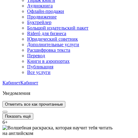
Тираж книги
Аудиокнига
Офлайн-продажи
Продвижение
Буктрейлер
Большой издательский пакет
Rideró для бизнеса
Юридический советник
Дополнительные услуги
Расшифровка текста
Перевод
Книги в аэропортах
Публикация
Все услуги
Кабинет
Кабинет
Уведомления
Отметить все как прочитанные
Показать ещё
6
+