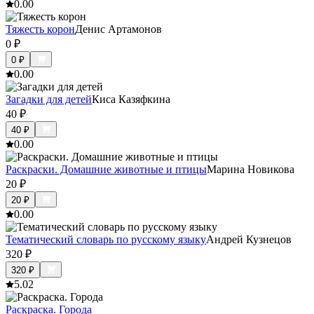
0.0
0
Тяжесть корон
Денис Артамонов
0
₽
0
₽
0.0
0
Загадки для детей
Киса Казяфкина
40
₽
40
₽
0.0
0
Раскраски. Домашние животные и птицы
Марина Новикова
20
₽
20
₽
0.0
0
Тематический словарь по русскому языку
Андрей Кузнецов
320
₽
320
₽
5.0
2
Раскраска. Города