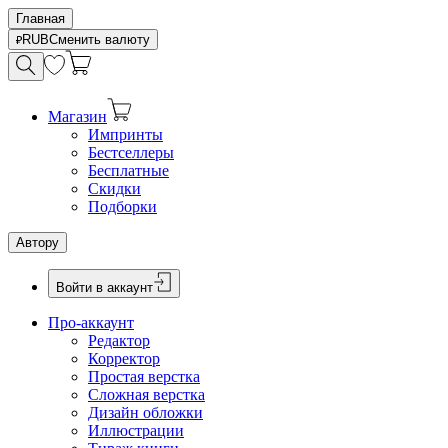
Главная
RUB
Сменить валюту
Магазин
Импринты
Бестселлеры
Бесплатные
Скидки
Подборки
Автору
Войти в аккаунт
Про-аккаунт
Редактор
Корректор
Простая верстка
Сложная верстка
Дизайн обложки
Иллюстрации