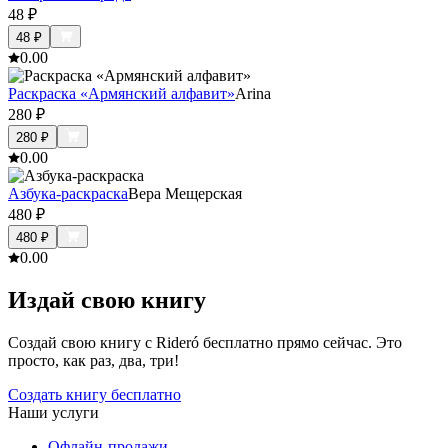
48
₽
48
₽
0.0
0
Раскраска «Армянский алфавит»
Arina
280
₽
280
₽
0.0
0
Азбука-раскраска
Вера Мещерская
480
₽
480
₽
0.0
0
Издай свою книгу
Создай свою книгу с Rideró бесплатно прямо сейчас. Это
просто, как раз, два, три!
Создать книгу бесплатно
Наши услуги
Офлайн-продажи