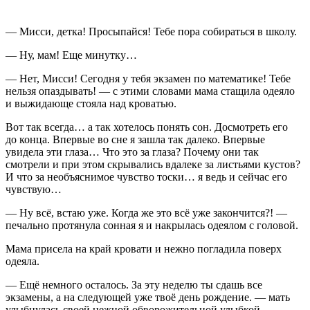
— Мисси, детка! Просыпайся! Тебе пора собираться в школу.
— Ну, мам! Еще минутку…
— Нет, Мисси! Сегодня у тебя экзамен по математике! Тебе
нельзя опаздывать! — с этими словами мама стащила одеяло
и выжидающе стояла над кроватью.
Вот так всегда… а так хотелось понять сон. Досмотреть его
до конца. Впервые во сне я зашла так далеко. Впервые
увидела эти глаза… Что это за глаза? Почему они так
смотрели и при этом скрывались вдалеке за листьями кустов?
И что за необъяснимое чувство тоски… я ведь и сейчас его
чувствую…
— Ну всё, встаю уже. Когда же это всё уже закончится?! —
печально протянула сонная я и накрылась одеялом с головой.
Мама присела на край кровати и нежно погладила поверх
одеяла.
— Ещё немного осталось. За эту неделю ты сдашь все
экзамены, а на следующей уже твоё день рождение. — мать
улыбнулась своей нежной обворожительной улыбкой. —