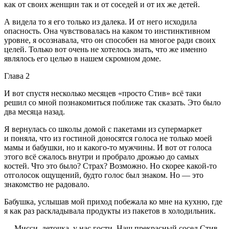
как от своих женщин так и от соседей и от их же детей.
А видела то я его только из далека. И от него исходила
опасность. Она чувствовалась на каком то инстинктивном
уровне, я осознавала, что он способен на многое ради своих
целей. Только вот очень не хотелось знать, что же именно
являлось его целью в нашем скромном доме.
Глава 2
И вот спустя несколько месяцев «просто Стив» всё таки
решил со мной познакомиться поближе так сказать. Это было
два месяца назад.
Я вернулась со школы домой с пакетами из супермаркет
и поняла, что из гостиной доносятся голоса не только моей
мамы и бабушки, но и какого-то мужчины. И вот от голоса
этого всё сжалось внутри и пробрало дрожью до самых
костей. Что это было? Страх? Возможно. Но скорее какой-то
отголосок ощущений, будто голос был знаком. Но — это
знакомство не радовало.
Бабушка, услышав мой приход побежала ко мне на кухню, где
я как раз раскладывала продукты из пакетов в холодильник.
— Мисси, деточка, у нас гости. Наш прекрасный сосед Стив