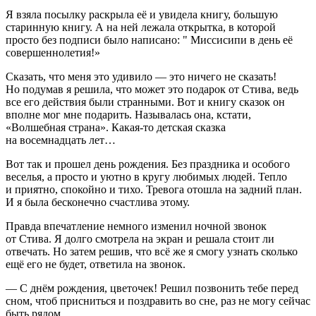
Я взяла посылку раскрыла её и увидела книгу, большую
старинную книгу. А на ней лежала открытка, в которой
просто без подписи было написано: " Миссисипи в день её
совершеннолетия!»
Сказать, что меня это удивило — это ничего не сказать!
Но подумав я решила, что может это подарок от Стива, ведь
все его действия были странными. Вот и книгу сказок он
вполне мог мне подарить. Называлась она, кстати,
«Волшебная страна». Какая-то детская сказка
на восемнадцать лет…
Вот так и прошел день рождения. Без праздника и особого
веселья, а просто и уютно в кругу любимых людей. Тепло
и приятно, спокойно и тихо. Тревога отошла на задний план.
И я была бесконечно счастлива этому.
Правда впечатление немного изменил ночной звонок
от Стива. Я долго смотрела на экран и решала стоит ли
отвечать. Но затем решив, что всё же я смогу узнать сколько
ещё его не будет, ответила на звонок.
— С днём рождения, цветочек! Решил позвонить тебе перед
сном, чтоб присниться и поздравить во сне, раз не могу сейчас
быть рядом.