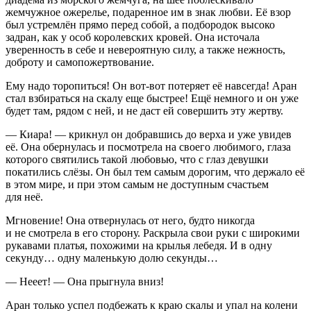
жемчужное ожерелье, подаренное им в знак любви. Её взор
был устремлён прямо перед собой, а подбородок высоко
задран, как у особ королевских кровей. Она источала
уверенность в себе и невероятную силу, а также нежность,
доброту и самопожертвование.
Ему надо торопиться! Он вот-вот потеряет её навсегда! Аран
стал взбираться на скалу еще быстрее! Ещё немного и он уже
будет там, рядом с ней, и не даст ей совершить эту жертву.
— Киара! — крикнул он добравшись до верха и уже увидев
её. Она обернулась и посмотрела на своего любимого, глаза
которого святились такой любовью, что с глаз девушки
покатились слёзы. Он был тем самым дорогим, что держало её
в этом мире, и при этом самым не доступным счастьем
для неё.
Мгновение! Она отвернулась от него, будто никогда
и не смотрела в его сторону. Раскрыла свои руки с широкими
рукавами платья, похожими на крылья лебедя. И в одну
секунду… одну маленькую долю секунды…
— Нееет! — Она прыгнула вниз!
Аран только успел подбежать к краю скалы и упал на колени