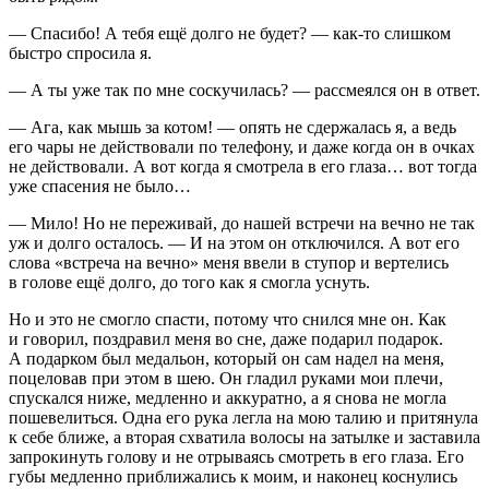
— Спасибо! А тебя ещё долго не будет? — как-то слишком
быстро спросила я.
— А ты уже так по мне соскучилась? — рассмеялся он в ответ.
— Ага, как мышь за котом! — опять не сдержалась я, а ведь
его чары не действовали по телефону, и даже когда он в очках
не действовали. А вот когда я смотрела в его глаза… вот тогда
уже спасения не было…
— Мило! Но не переживай, до нашей встречи на вечно не так
уж и долго осталось. — И на этом он отключился. А вот его
слова «встреча на вечно» меня ввели в ступор и вертелись
в голове ещё долго, до того как я смогла уснуть.
Но и это не смогло спасти, потому что снился мне он. Как
и говорил, поздравил меня во сне, даже подарил подарок.
А подарком был медальон, который он сам надел на меня,
поцеловав при этом в шею. Он гладил руками мои плечи,
спускался ниже, медленно и аккуратно, а я снова не могла
пошевелиться. Одна его рука легла на мою талию и притянула
к себе ближе, а вторая схватила волосы на затылке и заставила
запрокинуть голову и не отрываясь смотреть в его глаза. Его
губы медленно приближались к моим, и наконец коснулись