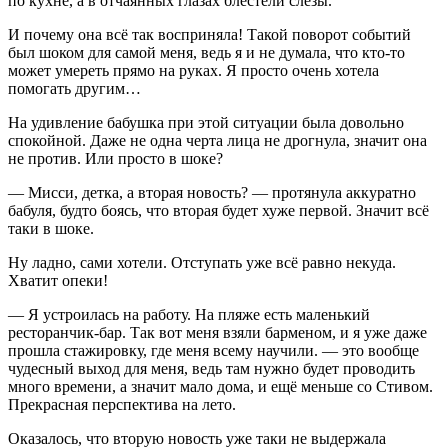
по кухне, а в отчаянных глазах блестели слёзы.
И почему она всё так восприняла! Такой поворот событий
был шоком для самой меня, ведь я и не думала, что кто-то
может умереть прямо на руках. Я просто очень хотела
помогать другим…
На удивление бабушка при этой ситуации была довольно
спокойной. Даже не одна черта лица не дрогнула, значит она
не против. Или просто в шоке?
— Мисси, детка, а вторая новость? — протянула аккуратно
бабуля, будто боясь, что вторая будет хуже первой. Значит всё
таки в шоке.
Ну ладно, сами хотели. Отступать уже всё равно некуда.
Хватит опеки!
— Я устроилась на работу. На пляже есть маленький
ресторанчик-бар. Так вот меня взяли барменом, и я уже даже
прошла стажировку, где меня всему научили. — это вообще
чудесный выход для меня, ведь там нужно будет проводить
много времени, а значит мало дома, и ещё меньше со Стивом.
Прекрасная перспектива на лето.
Оказалось, что вторую новость уже таки не выдержала