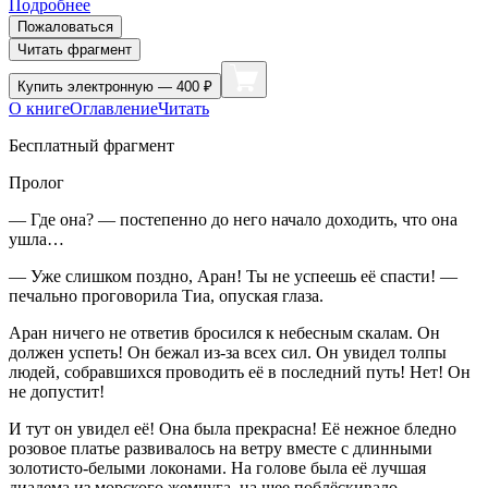
Подробнее
Пожаловаться
Читать фрагмент
Купить
электронную — 400 ₽
О книге
Оглавление
Читать
Бесплатный фрагмент
Пролог
— Где она? — постепенно до него начало доходить, что она
ушла…
— Уже слишком поздно, Аран! Ты не успеешь её спасти! —
печально проговорила Тиа, опуская глаза.
Аран ничего не ответив бросился к небесным скалам. Он
должен успеть! Он бежал из-за всех сил. Он увидел толпы
людей, собравшихся проводить её в последний путь! Нет! Он
не допустит!
И тут он увидел её! Она была прекрасна! Её нежное бледно
розовое платье развивалось на ветру вместе с длинными
золотисто-белыми локонами. На голове была её лучшая
диадема из морского жемчуга, на шее поблёскивало