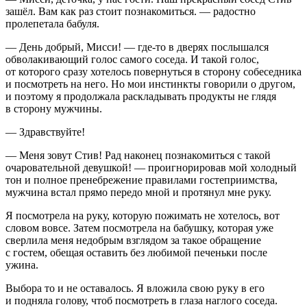
зашёл. Вам как раз стоит познакомиться. — радостно
пролепетала бабуля.
— День добрый, Мисси! — где-то в дверях послышался
обволакивающий голос самого соседа. И такой голос,
от которого сразу хотелось повернуться в сторону собеседника
и посмотреть на него. Но мои инстинкты говорили о другом,
и поэтому я продолжала раскладывать продукты не глядя
в сторону мужчины.
— Здравствуйте!
— Меня зовут Стив! Рад наконец познакомиться с такой
очаровательной девушкой! — проигнорировав мой холодный
тон и полное пренебрежение правилами гостеприимства,
мужчина встал прямо передо мной и протянул мне руку.
Я посмотрела на руку, которую пожимать не хотелось, вот
словом вовсе. Затем посмотрела на бабушку, которая уже
сверлила меня недобрым взглядом за такое обращение
с гостем, обещая оставить без любимой печеньки после
ужина.
Выбора то и не оставалось. Я вложила свою руку в его
и подняла голову, чтоб посмотреть в глаза наглого соседа.