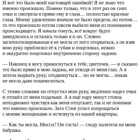
И вот это было моей настоящей ошибкой! Я не знаю что
именно произошло. Помню только, что в этот раз он снял
очки и смотрела я прямо ему в глаза… полностью красные
глаза. Моему удивлению вначале не было предела, но потом…
то что произошло потом совсем выбило меня из понимания
происходящего. Я начала тонуть, всё вокруг будто
замедлилось и осталась только я и он. Словно
загипнотизированная я не могла от него оторваться, а он взяв
мою руку приблизил её к губам и поцеловал, нежно
и аккуратно поцеловал внутреннюю сторону ладони.
— Наконец я могу прикоснуться к тебе, цветочек. — и сказано
это было прямо в мою ладонь, не отводя от меня глаз. А я
хотела вырвать руку, отодвинуться… но не могла… никак
не могла даже пошевелиться.
С этими словами он отпустил мою руку, медленно надел очки
и отошёл от меня подальше. А я ещё пару минут стояла
неподвижно чувствуя как меня отпускает, так и не понимая
что именно произошло. Зато Стив успел попрощаться
с моими женщинами и исчезнуть из нашей квартиры.
— Как ты могла, Мисси? Он гость! — сходу налетела на меня
бабушка.