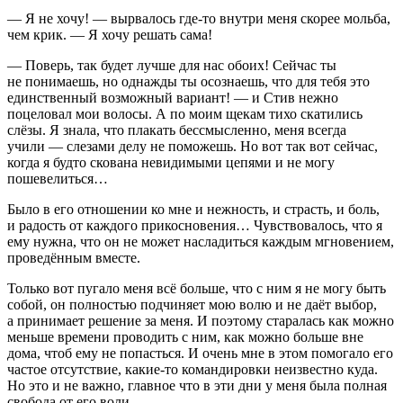
— Я не хочу! — вырвалось где-то внутри меня скорее мольба,
чем крик. — Я хочу решать сама!
— Поверь, так будет лучше для нас обоих! Сейчас ты
не понимаешь, но однажды ты осознаешь, что для тебя это
единственный возможный вариант! — и Стив нежно
поцеловал мои волосы. А по моим щекам тихо скатились
слёзы. Я знала, что плакать бессмысленно, меня всегда
учили — слезами делу не поможешь. Но вот так вот сейчас,
когда я будто скована невидимыми цепями и не могу
пошевелиться…
Было в его отношении ко мне и нежность, и страсть, и боль,
и радость от каждого прикосновения… Чувствовалось, что я
ему нужна, что он не может насладиться каждым мгновением,
проведённым вместе.
Только вот пугало меня всё больше, что с ним я не могу быть
собой, он полностью подчиняет мою волю и не даёт выбор,
а принимает решение за меня. И поэтому старалась как можно
меньше времени проводить с ним, как можно больше вне
дома, чтоб ему не попасться. И очень мне в этом помогало его
частое отсутствие, какие-то командировки неизвестно куда.
Но это и не важно, главное что в эти дни у меня была полная
свобода от его воли.