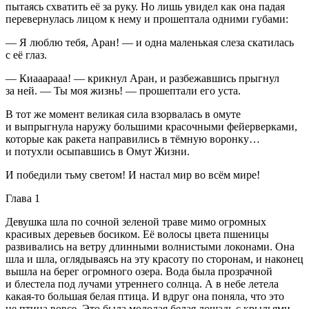
пытаясь схватить её за руку. Но лишь увидел как она падая
перевернулась лицом к нему и прошептала одними губами:
— Я люблю тебя, Аран! — и одна маленькая слеза скатилась
с её глаз.
— Киааарааа! — крикнул Аран, и разбежавшись прыгнул
за ней. — Ты моя жизнь! — прошептали его уста.
В тот же момент великая сила взорвалась в омуте
и выпрыгнула наружу большими красочными фейерверками,
которые как ракета направились в тёмную воронку…
и потухли осыпавшись в Омут Жизни.
И победили тьму светом! И настал мир во всём мире!
Глава 1
Девушка шла по сочной зеленой траве мимо огромных
красивых деревьев босиком. Её волосы цвета пшеницы
развивались на ветру длинными волнистыми локонами. Она
шла и шла, оглядываясь на эту красоту по сторонам, и наконец
вышла на берег огромного озера. Вода была прозрачной
и блестела под лучами утреннего солнца. А в небе летела
какая-то большая белая птица. И вдруг она поняла, что это
не птица вовсе. Это была молодая белая лошадь с крыльями