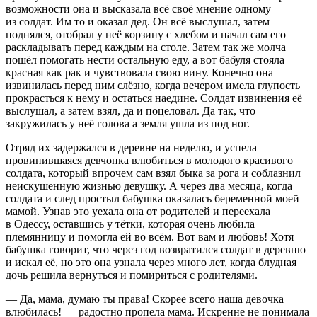
возможности она и высказала всё своё мнение одному
из солдат. Им то и оказал дед. Он всё выслушал, затем
поднялся, отобрал у неё корзину с хлебом и начал сам его
раскладывать перед каждым на столе. Затем так же молча
пошёл помогать нести остальную еду, а вот бабуля стояла
красная как рак и чувствовала свою вину. Конечно она
извинилась перед ним слёзно, когда вечером имела глупость
прокрасться к нему и остаться наедине. Солдат извинения её
выслушал, а затем взял, да и поцеловал. Да так, что
закружилась у неё голова а земля ушла из под ног.
Отряд их задержался в деревне на неделю, и успела
провинившаяся девчонка влюбиться в молодого красивого
солдата, который впрочем сам взял быка за рога и соблазнил
неискушенную жизнью девушку. А через два месяца, когда
солдата и след простыл бабушка оказалась беременной моей
мамой. Узнав это уехала она от родителей и переехала
в Одессу, оставшись у тётки, которая очень любила
племянницу и помогла ей во всём. Вот вам и любовь! Хотя
бабушка говорит, что через год возвратился солдат в деревню
и искал её, но это она узнала через много лет, когда блудная
дочь решила вернуться и помириться с родителями.
— Да, мама, думаю ты права! Скорее всего наша девочка
влюбилась! — радостно пропела мама. Искренне не понимала