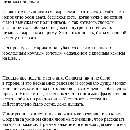
нежным поцелуем.
И так хотелось двигаться, вырваться… хотелось до слёз… так
неприятно осознавать безысходность, когда чужие действия
силой вынуждают подчиняться. И так хотелось свободы,
а главное эта свобода ощущалась внутри, но почему-то
не могла вырваться наружу. Хотелось кричать, биться головой
о стену и плакать…
И я проснулась с криком на губах, со слезами на щеках
и холодным круглым золотым медальоном с красным камнем
на шее…
Прошло две недели с того дня. Стивена так и не было
в городе, и это несказанно радовало и согревало душу. Может
конечно семья и права и это любовь, в этом деле я собственно
профан. Но если так, то теперь я чётко понимаю фразу «лучше
всего любить на расстоянии». И от этого расстояния
действительно было легче, даже дышать.
И вот решила я внести в свою жизнь коррективы так сказать.
Собрала за ужином своих любимых женщин, чтоб рассказать
им что-то важное. При чём важное в основном для меня, а вот
для них скорее неожиданное.