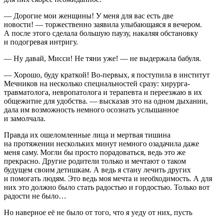
— Дорогие мои женщины! У меня для вас есть две
новости! — торжественно заявила улыбающаяся я вечером.
А после этого сделала большую паузу, накаляя обстановку
и подогревая интригу.
— Ну давай, Мисси! Не тяни уже! — не выдержала бабуля.
— Хорошо, буду краткой! Во-первых, я поступила в институт
Мечников на несколько специальностей сразу: хирурга-
травматолога, невропатолога и терапевта и переезжаю в их
общежитие для удобства. — высказав это на одном дыхании,
дала им возможность немного осознать услышанное
и замолчала.
Правда их ошеломленные лица и мертвая тишина
на протяжении нескольких минут немного озадачила даже
меня саму. Могли бы просто порадоваться, ведь это же
прекрасно. Другие родители только и мечтают о таком
будущем своим детишкам. А ведь я стану лечить других
и помогать людям. Это ведь моя мечта и необходимость. А для
них это должно было стать радостью и гордостью. Только вот
радости не было…
Но наверное её не было от того, что я уеду от них, пусть