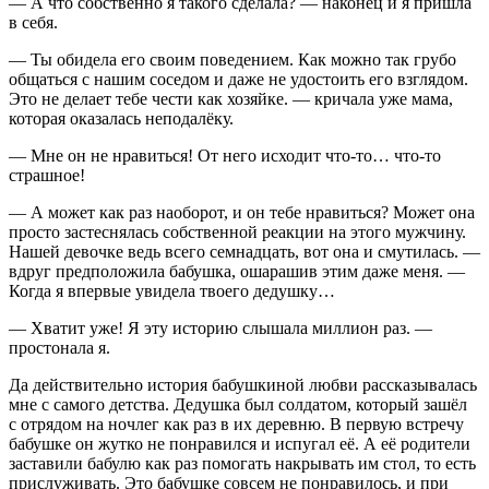
— А что собственно я такого сделала? — наконец и я пришла
в себя.
— Ты обидела его своим поведением. Как можно так грубо
общаться с нашим соседом и даже не удостоить его взглядом.
Это не делает тебе чести как хозяйке. — кричала уже мама,
которая оказалась неподалёку.
— Мне он не нравиться! От него исходит что-то… что-то
страшное!
— А может как раз наоборот, и он тебе нравиться? Может она
просто застеснялась собственной реакции на этого мужчину.
Нашей девочке ведь всего семнадцать, вот она и смутилась. —
вдруг предположила бабушка, ошарашив этим даже меня. —
Когда я впервые увидела твоего дедушку…
— Хватит уже! Я эту историю слышала миллион раз. —
простонала я.
Да действительно история бабушкиной любви рассказывалась
мне с самого детства. Дедушка был солдатом, который зашёл
с отрядом на ночлег как раз в их деревню. В первую встречу
бабушке он жутко не понравился и испугал её. А её родители
заставили бабулю как раз помогать накрывать им стол, то есть
прислуживать. Это бабушке совсем не понравилось, и при