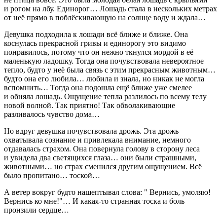
и рогом на лбу. Единорог… Лошадь стала в нескольких метрах
от неё прямо в поблёскивающую на солнце воду и ждала…
Девушка подходила к лошади всё ближе и ближе. Она
коснулась прекрасной гривы и единорогу это видимо
понравилось, потому что он нежно ткнулся мордой в её
маленькую ладошку. Тогда она почувствовала невероятное
тепло, будто у неё была связь с этим прекрасным животным…
будто она его любила… любила и знала, но никак не могла
вспомнить… Тогда она подошла ещё ближе уже смелее
и обняла лошадь. Ощущение тепла разлилось по всему телу
новой волной. Так приятно! Так обволакивающие
разливалось чувство дома…
Но вдруг девушка почувствовала дрожь. Эта дрожь
охватывала сознание и привлекала внимание, немного
отдавалась страхом. Она повернула голову в сторону леса
и увидела два светящихся глаза… они были страшными,
животными… но страх сменился другим ощущением. Всё
было пропитано… тоской…
А ветер вокруг будто нашептывал слова: " Вернись, умоляю!
Вернись ко мне!"… И какая-то странная тоска и боль
пронзили сердце…