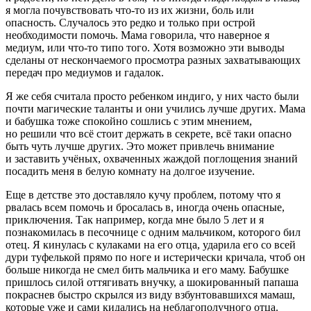
я могла почувствовать что-то из их жизни, боль или
опасность. Случалось это редко и только при острой
необходимости помочь. Мама говорила, что наверное я
медиум, или что-то типо того. Хотя возможно эти выводы
сделаны от нескончаемого просмотра разных захватывающих
передач про медиумов и гадалок.
Я же себя считала просто ребенком индиго, у них часто были
почти магические таланты и они учились лучше других. Мама
и бабушка тоже спокойно сошлись с этим мнением,
но решили что всё стоит держать в секрете, всё таки опасно
быть чуть лучше других. Это может привлечь внимание
и заставить учёных, охваченных жаждой поглощения знаний
посадить меня в белую комнату на долгое изучение.
Еще в детстве это доставляло кучу проблем, потому что я
рвалась всем помочь и бросалась в, иногда очень опасные,
приключения. Так например, когда мне было 5 лет и я
познакомилась в песочнице с одним мальчиком, которого бил
отец. Я кинулась с кулаками на его отца, ударила его со всей
дури
туфелькой прямо по ноге и истерически кричала, чтоб он
больше никогда не смел бить мальчика и его маму. Бабушке
пришлось силой оттягивать внучку, а шокированный папаша
покраснев быстро скрылся из виду взбунтовавшихся мамаш,
которые уже и сами кидались на неблагополучного отца.