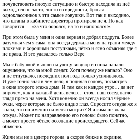
почувствовать плохую ситуацию и быстро находила из неё
выход, очень часто, чисто из вредности, бросая
одноклассников в эти самые ловушки. Вот так и выходило,
что штаны в кабинете директора протирала не я. Но как
говорится — «За что боролся, на то и напоролся!».
При этом была у меня и одна верная и добрая подруга. Более
разумная чем я сама, она всегда держала меня на грани между
плохими и хорошими поступками, чётко и ясно объясняя где я
не права. И это удавалось только Вере.
Мы с бабушкой вышли на улицу во двор и снова напало
ощущение, что за мной следят. Хотя почему же напало? Оно
и не отпускало, последних пол года только усиливалось.
И уже точно зная в чём дело, я подняла голову, посмотрев
в окна второго этажа дома. И там как и каждое утро… да нет
впрочем, как и каждый день, вечер… стоял наш сосед нагло
глядя прямо на меня. Хотя конечно он всегда носил чёрные
очки, через которые не было видно глаз. Спросите откуда же я
знала, что он именно на меня смотрит? Я и сама не знала
откуда. Может по направлению его головы было понятно,
а может просто чёткое осознание происходящего. Сейчас
объясню.
Жили мы не в центре города, а скорее ближе к окраине,