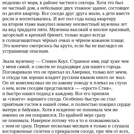
недалеко от моря, в районе частного сектора. Хотя это был
не частный дом, а небольшое двух этажное здание, состоящее
из десяти квартир. Все соседи друг друга знали, а дети вместе
росли и воспитывались. И вот пол года назад квартиру
на втором этаже выкупил никому неизвестный мужчина лет
на вид тридцати пяти. Мужчина высокий и вполне красивый,
загорелый и крепкий брюнет, только ходил всегда
в солнцезащитных чёрных очках и чёрном кожаном плаще.
Это конечно смотрелось бы круто, если бы не выглядел он
устрашающе опасным.
Звали мужчину — Стивен Коул. Странное имя, ещё хуже чем
у меня самой, и совсем не подходящее для нашего города.
Поговаривали что он приехал из
Америк
и, только вот зачем,
и откуда так хорошо владеет русским языком никто не знал.
Он не комплексовал ни по какому поводу и плевал на слухи
о нем, всем соседям представлялся — «просто Стив»,
и быстро нашел подход к каждому. Все его приняли
за «своего» хорошего соседа. Особенно быстро он стал
приятным гостем в нашей семье, и полностью покорил сердце
матери и бабушки. Хотя я искренне не понимала чем же
именно он им понравился. По крайней мере сразу
не понимала. Наверное потому что я то и познакомилась
с ним не сразу. Первые несколько месяцев я только и слушала
восторженные сплетни о прекрасном соседе, при чём от всех,