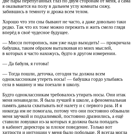
две пары перепуганных глаз по двум сторонам от меня, а сама
я оказывается на полу в дальнем углу комнаты сижу,
забившись в темноту и дрожа всем телом.
Хорошо что эти сны бывают не часто, а даже довольно таки
редко. Так что их тоже можно пережить и жить смело глядя
вперёд в своё чудесное будущее.
— Мисси поторопись, нам уже надо выходить! — прокричала
бабушка, таким образом выталкивая из моих мыслей,
в которых я часто нахожусь, будто в другом измерении.
— Да бабуля, я готова!
— Тогда пошли, деточка, сегодня ты должна всем
одноклассникам утереть носы! — бабушка гордо улыбаясь
села в машину и мы поехали в школу.
Будто одноклассникам требовалось утирать носы. Они итак
меня ненавидели. Я была лучшей в школе, а феноменальная
память давала схватывать всё налету и с первого раза. И я
никогда им не помогала, потому что они постоянно обзывали
меня заучкой и подхалимкой, постоянно дразнились, а ещё
ставили ловушки из-за которых я должна была попадать
в кабинет директора за плохое поведение. Только вот
хитрости и интуиции у меня было побольше. Я всегда могла