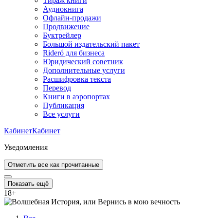
Тираж книги
Аудиокнига
Офлайн-продажи
Продвижение
Буктрейлер
Большой издательский пакет
Rideró для бизнеса
Юридический советник
Дополнительные услуги
Расшифровка текста
Перевод
Книги в аэропортах
Публикация
Все услуги
Кабинет
Кабинет
Уведомления
Отметить все как прочитанные
Показать ещё
18
+