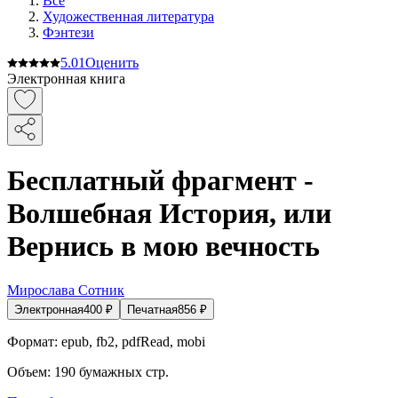
Все
Художественная литература
Фэнтези
5.0
1
Оценить
Электронная книга
Бесплатный фрагмент -
Волшебная История, или
Вернись в мою вечность
Мирослава Сотник
Электронная
400
₽
Печатная
856
₽
Формат:
epub, fb2, pdfRead, mobi
Объем:
190
бумажных стр.