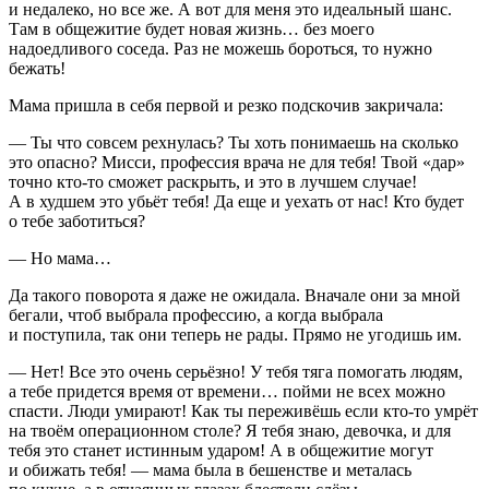
и недалеко, но все же. А вот для меня это идеальный шанс.
Там в общежитие будет новая жизнь… без моего
надоедливого соседа. Раз не можешь бороться, то нужно
бежать!
Мама пришла в себя первой и резко подскочив закричала:
— Ты что совсем рехнулась? Ты хоть понимаешь на сколько
это опасно? Мисси, профессия врача не для тебя! Твой «дар»
точно кто-то сможет раскрыть, и это в лучшем случае!
А в худшем это убьёт тебя! Да еще и уехать от нас! Кто будет
о тебе заботиться?
— Но мама…
Да такого поворота я даже не ожидала. Вначале они за мной
бегали, чтоб выбрала профессию, а когда выбрала
и поступила, так они теперь не рады. Прямо не угодишь им.
— Нет! Все это очень серьёзно! У тебя тяга помогать людям,
а тебе придется время от времени… пойми не всех можно
спасти. Люди умирают! Как ты переживёшь если кто-то умрёт
на твоём операционном столе? Я тебя знаю, девочка, и для
тебя это станет истинным ударом! А в общежитие могут
и обижать тебя! — мама была в бешенстве и металась