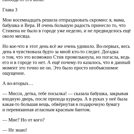
Глава 3
Мои восемнадцать решила отпраздновать скромно: я, мама,
бабушка и Вера. И очень большую радость принесло то, что
Стивена не было в городе уже неделю, и не предвиделось ещё
около месяца.
Но кое-что в этот день всё же очень удивило. Во-первых, весь
день я чувствовала будто за мной кто-то следит. Догадка
о том, что это возможно Стив промелькнула, но погасла, ведь
его и в городе то нет. А ещё почему-то казалось, что в данный
момент это точно не он. Это было просто необъяснимое
ощущение.
А во-вторых…
— Мисси, детка, тебе посылка! — сказала бабушка, закрывая
входную дверь, после прихода курьера. А в руках у неё была
какая-то большая вещь, обвёрнутая в подарочную бумагу
и перевязанная атласным красным бантом.
— Мне? Но от кого?
— Не знаю!