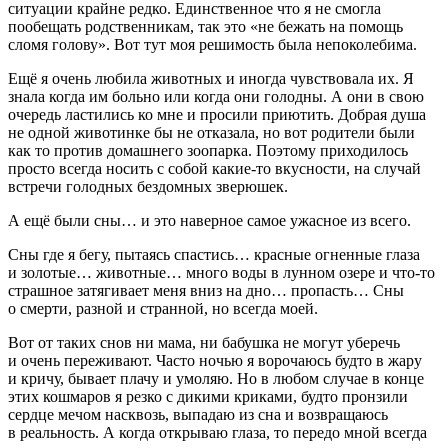
ситуации крайне редко. Единственное что я не смогла
пообещать родственникам, так это «не бежать на помощь
сломя голову». Вот тут моя решимость была непоколебима.
Ещё я очень любила животных и иногда чувствовала их. Я
знала когда им больно или когда они голодны. А они в свою
очередь ластились ко мне и просили приютить. Добрая душа
не одной животинке бы не отказала, но вот родители были
как то против домашнего зоопарка. Поэтому приходилось
просто всегда носить с собой какие-то вкусности, на случай
встречи голодных бездомных зверюшек.
А ещё были сны… и это наверное самое ужасное из всего.
Сны где я бегу, пытаясь спастись… красные огненные глаза
и золотые… животные… много воды в лунном озере и что-то
страшное затягивает меня вниз на дно… пропасть… Сны
о смерти, разной и странной, но всегда моей.
Вот от таких снов ни мама, ни бабушка не могут уберечь
и очень переживают. Часто ночью я ворочаюсь будто в жару
и кричу, бывает плачу и умоляю. Но в любом случае в конце
этих кошмаров я резко с дикими криками, будто пронзили
сердце мечом насквозь, выпадаю из сна и возвращаюсь
в реальность. А когда открываю глаза, то передо мной всегда