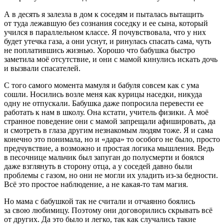
А в десять я залезла в дом к соседям и пыталась вытащить
от туда лежавшую без сознания соседку и ее сына, который
учился в параллельном классе. Я почувствовала, что у них
будет утечка газа, а они уснут, и ринулась спасать сама, чуть
не поплатившись жизнью. Хорошо что бабушка быстро
заметила моё отсутствие, и они с мамой кинулись искать дочь
и вызвали спасателей.
С того самого момента мамуля и бабуля совсем как с ума
сошли. Носились возле меня как курицы наседки, никуда
одну не отпускали. Бабушка даже попросила перевести ее
работать к нам в школу. Она кстати, учитель физики. А моё
странное поведение они с мамой запрещали афишировать, да
и смотреть в глаза другим незнакомым людям тоже. Я и сама
конечно это понимала, но и «дара» то особого не было, просто
предчувствие, а возможно и простая логика мышления. Ведь
в песочнице мальчик был запуган до полусмерти и боялся
даже взглянуть в сторону отца, а у соседей давно были
проблемы с газом, но они не могли их уладить из-за бедности.
Всё это простое наблюдение, а не какая-то там магия.
Но мама с бабушкой так не считали и отчаянно боялись
за свою любимицу. Поэтому они договорились скрывать всё
от других. Да это было и легко, так как случались такие