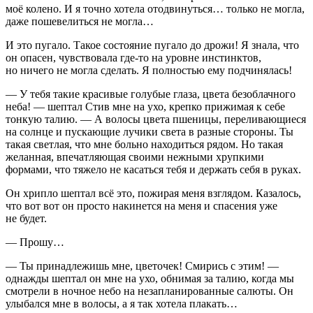
моё колено. И я точно хотела отодвинуться… только не могла,
даже пошевелиться не могла…
И это пугало. Такое состояние пугало до дрожи! Я знала, что
он опасен, чувствовала где-то на уровне инстинктов,
но ничего не могла сделать. Я полностью ему подчинялась!
— У тебя такие красивые голубые глаза, цвета безоблачного
неба! — шептал Стив мне на ухо, крепко прижимая к себе
тонкую талию. — А волосы цвета пшеницы, переливающиеся
на солнце и пускающие лучики света в разные стороны. Ты
такая светлая, что мне больно находиться рядом. Но такая
желанная, впечатляющая своими нежными хрупкими
формами, что тяжело не касаться тебя и держать себя в руках.
Он хрипло шептал всё это, пожирая меня взглядом. Казалось,
что вот вот он просто накинется на меня и спасения уже
не будет.
— Прошу…
— Ты принадлежишь мне, цветочек! Смирись с этим! —
однажды шептал он мне на ухо, обнимая за талию, когда мы
смотрели в ночное небо на незапланированные салюты. Он
улыбался мне в волосы, а я так хотела плакать…