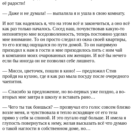
её радости!
— Даже и не думала! — выпалила я и ушла в свою комнату.
И вот так надеялась я, что на этом всё и закончиться, а оно всё
как раз только началось. Сосед наш, почувствовав какую-то
непонятную мне вседозволенность, теперь постоянно уделял
мне внимание. То он просто следил из окна своей квартиры,
то его взгляд ощущался по пути домой. То он напрямую
приходил к нам в гости и мне приходилось пить с ним чай
в компании моих очарованных им женщин. И всё бы нечего
если бы иногда он не позволял себе лишнего.
— Мисси, цветочек, пошли в кино! — предложил Стив
пройдя на кухню, где я как раз мыла посуду после очередного
чаепития.
— Спасибо за предложение, но во-первых уже поздно, а во-
вторых мне завтра в школу и вставать рано…
— Чего ты так боишься? — прозвучал его голос совсем близко
возле меня, и чувствовала я тепло исходящее от его тела
прямо у себя за спиной. И это пугало ещё больше. И имела я
глупость повернуться к нему, желая высказать всё что думаю
о такой наглости в собственном доме, но…