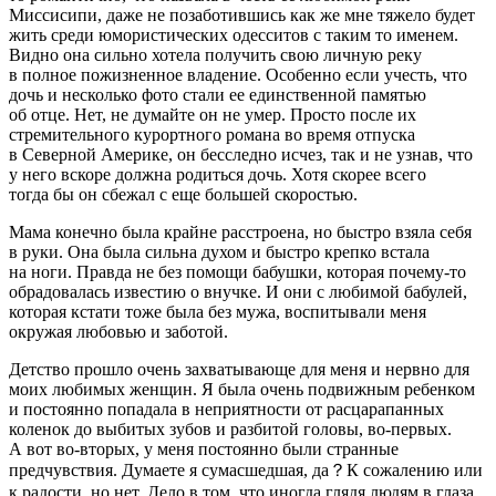
Миссисипи, даже не позаботившись как же мне тяжело будет
жить среди юмористических одесситов с таким то именем.
Видно она сильно хотела получить свою личную реку
в полное пожизненное владение. Особенно если учесть, что
дочь и несколько фото стали ее единственной памятью
об отце. Нет, не думайте он не умер. Просто после их
стремительного курортного романа во время отпуска
в Северной
Америк
е, он бесследно исчез, так и не узнав, что
у него вскоре должна родиться дочь. Хотя скорее всего
тогда бы он сбежал с еще большей скоростью.
Мама конечно была крайне расстроена, но быстро взяла себя
в руки. Она была сильна духом и быстро крепко встала
на ноги. Правда не без помощи бабушки, которая почему-то
обрадовалась известию о внучке. И они с любимой бабулей,
которая кстати тоже была без мужа, воспитывали меня
окружая любовью и заботой.
Детство прошло очень захватывающе для меня и нервно для
моих любимых женщин. Я была очень подвижным ребенком
и постоянно попадала в неприятности от расцарапанных
коленок до выбитых зубов и разбитой головы, во-первых.
А вот во-вторых, у меня постоянно были странные
предчувствия. Думаете я сумасшедшая, да？К сожалению или
к радости, но нет. Дело в том, что иногда глядя людям в глаза,