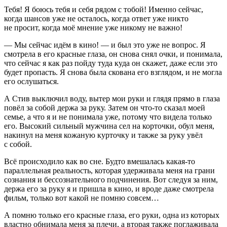
Тебя! Я боюсь тебя и себя рядом с тобой! Именно сейчас,
когда шансов уже не осталось, когда ответ уже никто
не просит, когда моё мнение уже никому не важно!
— Мы сейчас идём в кино! — и был это уже не вопрос. Я
смотрела в его красные глаза, он снова снял очки, и понимала,
что сейчас я как раз пойду туда куда он скажет, даже если это
будет пропасть. Я снова была скована его взглядом, и не могла
его ослушаться.
А Стив выключил воду, вытер мои руки и глядя прямо в глаза
повёл за собой держа за руку. Затем он что-то сказал моей
семье, а что я и не понимала уже, потому что видела только
его. Высокий сильный мужчина сел на корточки, обул меня,
накинул на меня кожаную курточку и также за руку увёл
с собой.
Всё происходило как во сне. Будто вмешалась какая-то
параллельная реальность, которая удерживала меня на грани
сознания и бессознательного подчинения. Вот следуя за ним,
держа его за руку я и пришла в кино, и вроде даже смотрела
фильм, только вот какой не помню совсем…
А помню только его красные глаза, его руки, одна из которых
властно обнимала меня за плечи, а вторая также поглаживала