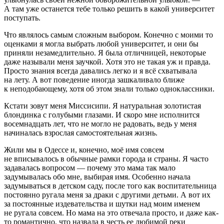
А там уже останется тебе только решить в какой университет
поступать.
Что являлось самым сложным выбором. Конечно с моими то
оценками я могла выбрать любой университет, и они бы
приняли незамедлительно. Я была отличницей, некоторые
даже называли меня заучкой. Хотя это не такая уж и правда.
Просто знания всегда давались легко и я всё схватывала
на лету. А вот поведение иногда зашкаливало ближе
к неподобающему, хотя об этом знали только одноклассники.
Кстати зовут меня Миссисипи. Я натуральная золотистая
блондинка с голубыми глазами. И скоро мне исполнится
восемнадцать лет, что не могло не радовать, ведь у меня
начиналась взрослая самостоятельная жизнь.
Жили мы в Одессе и, конечно, моё имя совсем
не вписывалось в обычные рамки города и страны. Я часто
задавалась вопросом — почему это мама так мало
задумывалась обо мне, выбирая имя. Особенно начала
задумываться в детском саду, после того как воспитательница
постоянно ругала меня за драки с другими детьми. А вот их
за постоянные издевательства и шутки над моим именем
не ругала совсем. Но мама на это отвечала просто, и даже как-
то романтично, что назвала в честь ее любимой реки