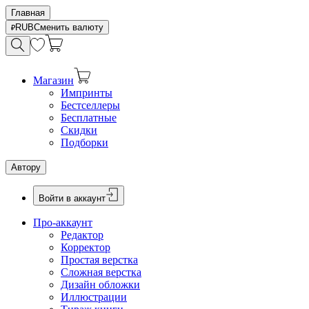
Главная
RUB
Сменить валюту
Магазин
Импринты
Бестселлеры
Бесплатные
Скидки
Подборки
Автору
Войти в аккаунт
Про-аккаунт
Редактор
Корректор
Простая верстка
Сложная верстка
Дизайн обложки
Иллюстрации