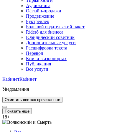
Тираж книги
Аудиокнига
Офлайн-продажи
Продвижение
Буктрейлер
Большой издательский пакет
Rideró для бизнеса
Юридический советник
Дополнительные услуги
Расшифровка текста
Перевод
Книги в аэропортах
Публикация
Все услуги
Кабинет
Кабинет
Уведомления
Отметить все как прочитанные
Показать ещё
18
+