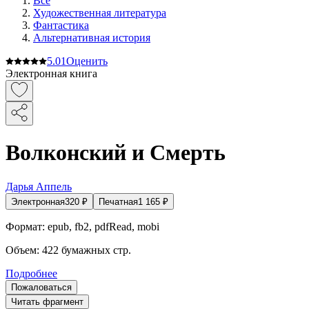
Все
Художественная литература
Фантастика
Альтернативная история
5.0
1
Оценить
Электронная книга
Волконский и Смерть
Дарья Аппель
Электронная
320
₽
Печатная
1 165
₽
Формат:
epub, fb2, pdfRead, mobi
Объем:
422
бумажных стр.
Подробнее
Пожаловаться
Читать фрагмент