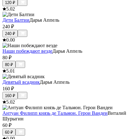
120
₽
5.0
2
Дети Балтии
Дарья Аппель
240
₽
240
₽
0.0
0
Наши побеждают везде
Дарья Аппель
80
₽
80
₽
5.0
1
Девятый всадник
Дарья Аппель
160
₽
160
₽
5.0
2
Антуан Филипп князь де Тальмон. Герои Вандеи
Виталий
Шурыгин
60
₽
60
₽
0.0
0