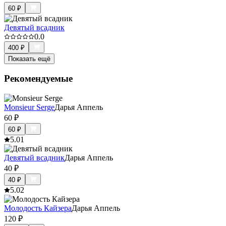
60
₽
Девятый всадник
0.0
400
₽
Показать ещё
Рекомендуемые
Monsieur Serge
Дарья Аппель
60
₽
60
₽
5.0
1
Девятый всадник
Дарья Аппель
40
₽
40
₽
5.0
2
Молодость Кайзера
Дарья Аппель
120
₽