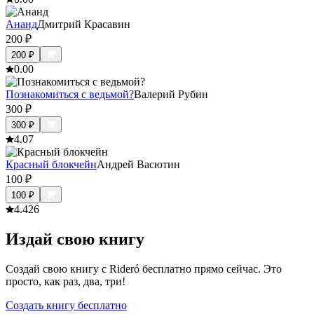
Ананд
Дмитрий Красавин
200
₽
200
₽
0.0
0
Познакомиться с ведьмой?
Валерий Рубин
300
₽
300
₽
4.0
7
Красный блокчейн
Андрей Васютин
100
₽
100
₽
4.4
26
Издай свою книгу
Создай свою книгу с Rideró бесплатно прямо сейчас. Это
просто, как раз, два, три!
Создать книгу бесплатно