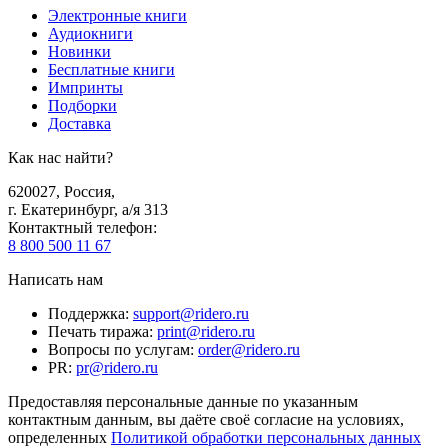
Электронные книги
Аудиокниги
Новинки
Бесплатные книги
Импринты
Подборки
Доставка
Как нас найти?
620027
,
Россия
,
г. Екатеринбург, а/я 313
Контактный телефон
:
8 800 500 11 67
Написать нам
Поддержка
:
support@ridero.ru
Печать тиража
:
print@ridero.ru
Вопросы по услугам
:
order@ridero.ru
PR
:
pr@ridero.ru
Предоставляя персональные данные по указанным
контактным данным, вы даёте своё согласие на условиях,
определенных
Политикой обработки персональных данных