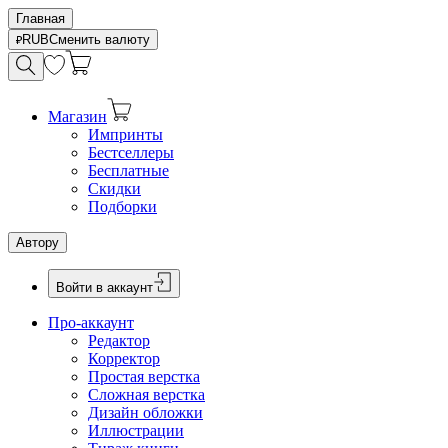
Главная
RUB
Сменить валюту
Магазин
Импринты
Бестселлеры
Бесплатные
Скидки
Подборки
Автору
Войти в аккаунт
Про-аккаунт
Редактор
Корректор
Простая верстка
Сложная верстка
Дизайн обложки
Иллюстрации