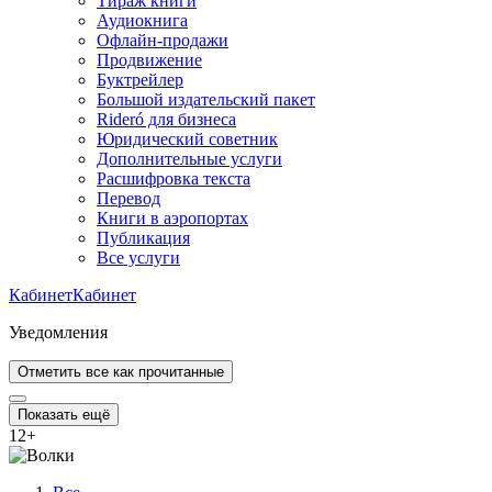
Тираж книги
Аудиокнига
Офлайн-продажи
Продвижение
Буктрейлер
Большой издательский пакет
Rideró для бизнеса
Юридический советник
Дополнительные услуги
Расшифровка текста
Перевод
Книги в аэропортах
Публикация
Все услуги
Кабинет
Кабинет
Уведомления
Отметить все как прочитанные
Показать ещё
12
+