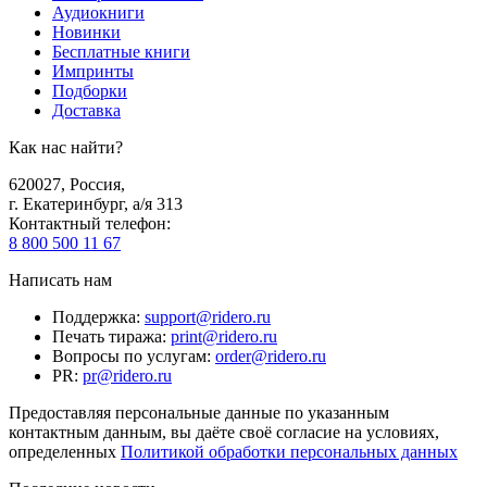
Аудиокниги
Новинки
Бесплатные книги
Импринты
Подборки
Доставка
Как нас найти?
620027
,
Россия
,
г. Екатеринбург, а/я 313
Контактный телефон
:
8 800 500 11 67
Написать нам
Поддержка
:
support@ridero.ru
Печать тиража
:
print@ridero.ru
Вопросы по услугам
:
order@ridero.ru
PR
:
pr@ridero.ru
Предоставляя персональные данные по указанным
контактным данным, вы даёте своё согласие на условиях,
определенных
Политикой обработки персональных данных