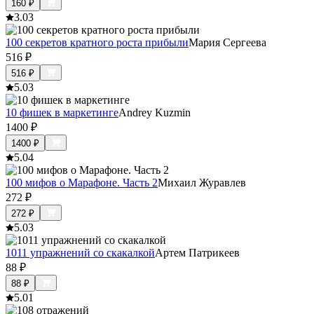
160
₽
3.0
3
100 секретов кратного роста прибыли
Мария Сергеева
516
₽
516
₽
5.0
3
10 фишек в маркетинге
Andrey Kuzmin
1400
₽
1400
₽
5.0
4
100 мифов о Марафоне. Часть 2
Михаил Журавлев
272
₽
272
₽
5.0
3
1011 упражнений со скакалкой
Артем Патрикеев
88
₽
88
₽
5.0
1