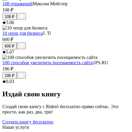
108 отражений
Максим Мейстер
108
₽
108
₽
5.0
6
10 опор для бизнеса
J. Ti
600
₽
600
₽
5.0
7
100 способов увеличить посещаемость сайта
1PS.RU
196
₽
196
₽
0.0
3
Издай свою книгу
Создай свою книгу с Rideró бесплатно прямо сейчас. Это
просто, как раз, два, три!
Создать книгу бесплатно
Наши услуги