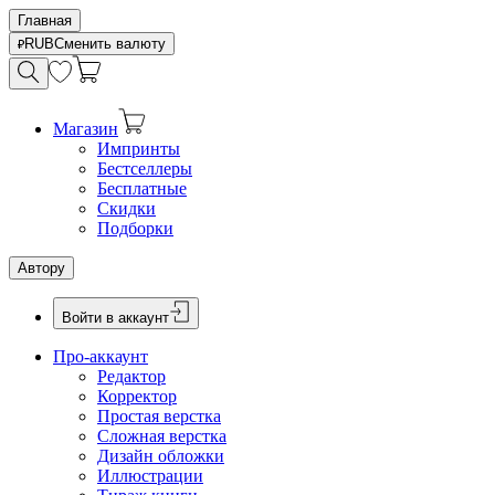
Главная
RUB
Сменить валюту
Магазин
Импринты
Бестселлеры
Бесплатные
Скидки
Подборки
Автору
Войти в аккаунт
Про-аккаунт
Редактор
Корректор
Простая верстка
Сложная верстка
Дизайн обложки
Иллюстрации