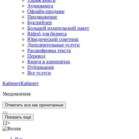
Тираж книги
Аудиокнига
Офлайн-продажи
Продвижение
Буктрейлер
Большой издательский пакет
Rideró для бизнеса
Юридический советник
Дополнительные услуги
Расшифровка текста
Перевод
Книги в аэропортах
Публикация
Все услуги
Кабинет
Кабинет
Уведомления
Отметить все как прочитанные
Показать ещё
12
+