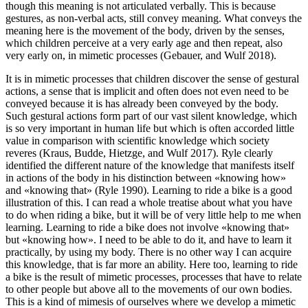
though this meaning is not articulated verbally. This is because
gestures, as non-verbal acts, still convey meaning. What conveys the
meaning here is the movement of the body, driven by the senses,
which children perceive at a very early age and then repeat, also
very early on, in mimetic processes (Gebauer, and Wulf 2018).
It is in mimetic processes that children discover the sense of gestural
actions, a sense that is implicit and often does not even need to be
conveyed because it is has already been conveyed by the body.
Such gestural actions form part of our vast silent knowledge, which
is so very important in human life but which is often accorded little
value in comparison with scientific knowledge which society
reveres (Kraus, Budde, Hietzge, and Wulf 2017). Ryle clearly
identified the different nature of the knowledge that manifests itself
in actions of the body in his distinction between «knowing how»
and «knowing that» (Ryle 1990). Learning to ride a bike is a good
illustration of this. I can read a whole treatise about what you have
to do when riding a bike, but it will be of very little help to me when
learning. Learning to ride a bike does not involve «knowing that»
but «knowing how». I need to be able to do it, and have to learn it
practically, by using my body. There is no other way I can acquire
this knowledge, that is far more an ability. Here too, learning to ride
a bike is the result of mimetic processes, processes that have to relate
to other people but above all to the movements of our own bodies.
This is a kind of mimesis of ourselves where we develop a mimetic