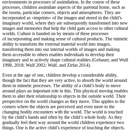
environments in processes of assimilation. In the course of these
processes, children assimilate aspects of the parental home, such as
the rooms, particular corners, objects and atmospheres. They are
incorporated as «imprints» of the images and stored in the child’s
imaginary world, where they are subsequently transformed into new
images and memories that help the child gain access to other cultural
worlds. Culture is handed on by means of these processes
of incorporating and making sense of cultural products. The mimetic
ability to transform the external material world into images,
transferring them into our internal worlds of images and making
them accessible to others enables individuals to develop their
imaginary and to actively shape cultural realities (Gebauer, and Wulf
1998, 2018; Wulf 2002; Wulf, and Zirfas 2014).
Even at the age of one, children develop a considerable ability,
though the fact that they are very active, to absorb the world around
them in mimetic processes. The ability of a child’s body to move
around plays an important role in this. This physical moving enables
them to alter their relationship to objects in the outside world. Their
perspective on the world changes as they move. This applies to the
corners where the objects are perceived and even more to the
changing bodily encounters with the world. The world is touched
by the child’s hands and often by the child’s whole body. As they
gradually feel their way around the world children experience two
things. One is the active child’s experience of touching the objects.