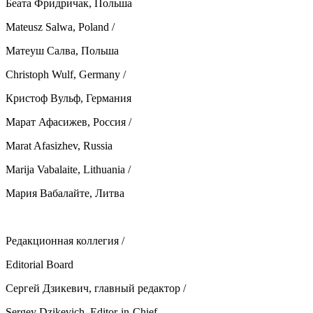
Беата Фридричак, Польша
Mateusz Salwa, Poland /
Maтеуш Салва, Польша
Christoph Wulf, Germany /
Кристоф Вульф, Германия
Марат Афасижев,
Росси
я /
Marat Afasizhev, Russia
Marija Vabalaite, Lithuania /
Мария Вабалайте, Литва
Редакционная коллегия /
Editorial Board
Сергей Дзикевич, главный редактор /
Sergey Dzikevich, Editor-in-Chief