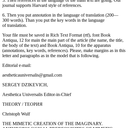
5. Then
references
in the language of the main text are going. Our
journal supports
Harvard style
of references.
6. Then you put
annotation in the language of translation
(
200—
300
words). Than you put the
key words in the language
of translation
.
Your file must be saved in
Rich Text Format
(
rtf
), font
Book
Antiqua
,
12
for main the main part of the article (the name, the title,
the body of the text) and
Book Antiqua, 10
for the apparatus
(annotations, key words, references). Please, make margins as in this
letter and paragraphs as in the model that is following.
Editorial e-mail:
aestheticauniversalis@gmail.com
SERGEY DZIKEVICH,
Aesthetica Universalis Editor-in-Chief
THEORY / ТЕОРИЯ
Christoph Wulf
THE MIMETIC CREATION OF THE IMAGINARY.