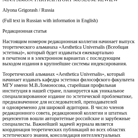
Alyona Grigorash / Russia
(Full text in Russian with information in English)
Редакционная статья
Настоящим номером редакционная коллегия начинает выпуск
теоретического альманаха
«Aesthetica Universalis
(Всеобщая
эстетика)», который будет издаваться ежеквартально
в печатном и в электронном вариантах с последующим
выходом издания в крупнейшие системы индексирования.
Теоретический альманах
«Aesthetica Universalis»
, который
начинает издавать кафедра эстетики философского факультета
МГУ имени М.В.Ломоносова, старейшая профильная
институция в нашей стране, планируется как уникальное
специализированное издание по эстетической проблематике,
предназначенное для исследователей, преподавателей
и одновременно для широкой аудитории. В число
член
ов
редакционного совета, редакционной коллегии и штатных
рецензентов вошли авторитетные
росси
йские и зарубежные
специалисты. Важнейшей задачей журнала является
координация теоретических публикаций во всех областях
эстетического знания, консолидация интеллектуальных