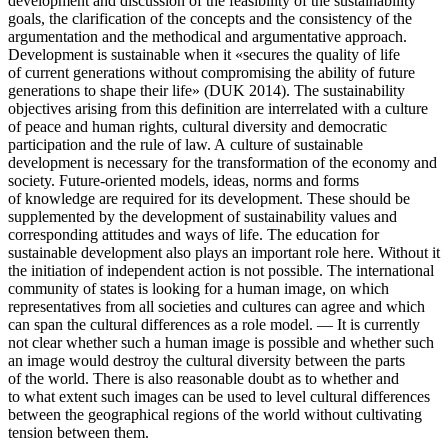
development and discussion of the feasibility of the sustainability
goals, the clarification of the concepts and the consistency of the
argumentation and the methodical and argumentative approach.
Development is sustainable when it «secures the quality of life
of current generations without compromising the ability of future
generations to shape their life» (DUK 2014). The sustainability
objectives arising from this definition are interrelated with a culture
of peace and human rights, cultural diversity and democratic
participation and the rule of law. A culture of sustainable
development is necessary for the transformation of the economy and
society. Future-oriented models, ideas, norms and forms
of knowledge are required for its development. These should be
supplemented by the development of sustainability values and
corresponding attitudes and ways of life. The education for
sustainable development also plays an important role here. Without it
the initiation of independent action is not possible. The international
community of states is looking for a human image, on which
representatives from all societies and cultures can agree and which
can span the cultural differences as a role model. — It is currently
not clear whether such a human image is possible and whether such
an image would destroy the cultural diversity between the parts
of the world. There is also reasonable doubt as to whether and
to what extent such images can be used to level cultural differences
between the geographical regions of the world without cultivating
tension between them.