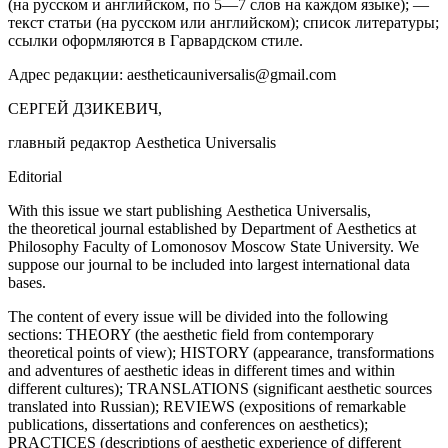
(на русском и английском, по 5—7 слов на каждом языке); —
текст статьи
(на русском или английском);
список литературы;
ссылки оформляются в
Гарвардском стиле
.
Адрес редакции: aestheticauniversalis@gmail.com
СЕРГЕЙ ДЗИКЕВИЧ,
главный редактор Aesthetica Universalis
Editorial
With this issue we start publishing
Aesthetica Universalis
,
the theoretical journal established by Department of Aesthetics at
Philosophy Faculty of Lomonosov Moscow State University. We
suppose our journal to be included into largest international data
bases.
The content of every issue will be divided into the following
sections: THEORY (the aesthetic field from contemporary
theoretical points of view); HISTORY (appearance, transformations
and adventures of aesthetic ideas in different times and within
different cultures); TRANSLATIONS (significant aesthetic sources
translated into Russian); REVIEWS (expositions of remarkable
publications, dissertations and conferences on aesthetics);
PRACTICES (descriptions of aesthetic experience of different