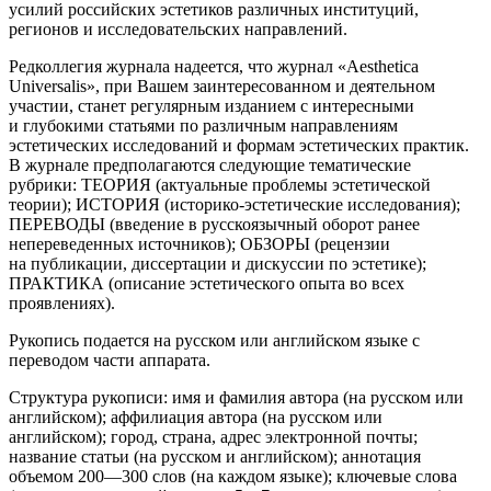
усилий
росси
йских эстетиков различных институций,
регионов и исследовательских направлений.
Редколлегия журнала надеется, что журнал
«Aesthetica
Universalis»
, при Вашем заинтересованном и деятельном
участии, станет регулярным изданием с интересными
и глубокими статьями по различным направлениям
эстетических исследований и формам эстетических практик.
В журнале предполагаются следующие тематические
рубрики: ТЕОРИЯ (актуальные проблемы эстетической
теории); ИСТОРИЯ (историко-эстетические исследования);
ПЕРЕВОДЫ (введение в русскоязычный оборот ранее
непереведенных источников); ОБЗОРЫ (рецензии
на публикации, диссертации и дискуссии по эстетике);
ПРАКТИКА (описание эстетического опыта во всех
проявлениях).
Рукопись подается на русском или английском языке c
переводом части аппарата.
Структура рукописи:
имя и фамилия автора
(на русском или
английском);
аффилиация автора
(на русском или
английском);
город, страна, адрес электронной почты
;
название статьи
(на русском и английском);
аннотация
объемом 200—300 слов (на каждом языке);
ключевые слова