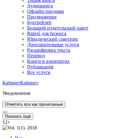
Тираж книги
Аудиокнига
Офлайн-продажи
Продвижение
Буктрейлер
Большой издательский пакет
Rideró для бизнеса
Юридический советник
Дополнительные услуги
Расшифровка текста
Перевод
Книги в аэропортах
Публикация
Все услуги
Кабинет
Кабинет
Уведомления
Отметить все как прочитанные
Показать ещё
12
+