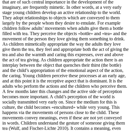
that are of such central importance in the development of the
imaginary, are frequently mimetic. In other words, at a very early
stage young children develop an active relationship to the world.
They adopt relationships to objects which are conveyed to them
largely by the people whom they desire to emulate. For example
children follow adults’ movements when adults give them a bottle
filled with tea. They perceive the objects «bottle» and «tea» and the
movement of the person they love giving them something to drink.
As children mimetically appropriate the way the adults they love
give them the tea, they feel and appropriate both the act of giving the
tea and also the warmth and caring this expresses, over and above
the act of tea giving. As children appropriate the action there is an
interplay between the object that quenches their thirst (the bottle)
and the child’s appropriation of the emotional aspect of the action,
the caring. Young children perceive these processes at an early age,
and at this point it is the receptive aspect that is dominant. It is the
adults who perform the actions and the children who perceive them.
A few months later this changes and the active side of perception
becomes more important. A child’s perception of the world is
socially transmitted very early on. Since the medium for this is
culture, the child becomes «encultured» while very young. This
happens via the movements of persons close to the child. These
movements convey meanings, even if these are not yet conveyed
in words. Children understand the gesture of someone giving them
tea (Wulf, and Fischer-Lichte 2010). It contains a meaning, even