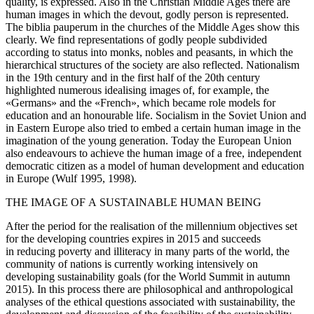
quality, is expressed. Also in the Christian Middle Ages there are
human images in which the devout, godly person is represented.
The
biblia pauperum
in the churches of the Middle Ages show this
clearly. We find representations of godly people subdivided
according to status into monks, nobles and peasants, in which the
hierarchical structures of the society are also reflected. Nationalism
in the 19th century and in the first half of the 20th century
highlighted numerous idealising images of, for example, the
«Germans» and the «French», which became role models for
education and an honourable life. Socialism in the Soviet Union and
in Eastern Europe also tried to embed a certain human image in the
imagination of the young generation. Today the European Union
also endeavours to achieve the human image of a free, independent
democratic citizen as a model of human development and education
in Europe (Wulf 1995, 1998).
THE IMAGE OF A SUSTAINABLE HUMAN BEING
After the period for the realisation of the millennium objectives set
for the developing countries expires in 2015 and succeeds
in reducing poverty and illiteracy in many parts of the world, the
community of nations is currently working intensively on
developing sustainability goals (for the World Summit in autumn
2015). In this process there are philosophical and anthropological
analyses of the ethical questions associated with sustainability, the