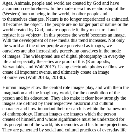
Ages. Animals, people and world are created by God and have
a common creatureliness. In the modern era this relationship of the
(Western) human being to the world, to other people and
to themselves changes. Nature is no longer experienced as animated.
It becomes the object. The people are no longer part of nature or the
world created by God, but are opposite it; they measure it and
register it as «object». In this process the world becomes an image.
With the development of new media this trend increases. Not only
the world and the other people are perceived as images, we
ourselves are also increasingly perceiving ourselves in the mode
of images. The widespread use of digital photography in everyday
life and especially the sefies are proof of this (Kontopodis,
Varvantakis, and Wulf 2017). Using electronic photos or films we
create all important events, and ultimately create an image
of ourselves (Wulf 2013a, 2013b).
Human images show the central role images play, and with them the
imagination and the imaginary world, for the constitution of the
person and his education. They also make it clear how strongly the
images are defined by their respective historical and cultural
character and how important their research is within the framework
of anthropology. Human images are images which the person
creates of himself, and whose significance must be understood for
his perception of the world, his memories and his future projections.
They are generated by social and cultural practices of everyday life