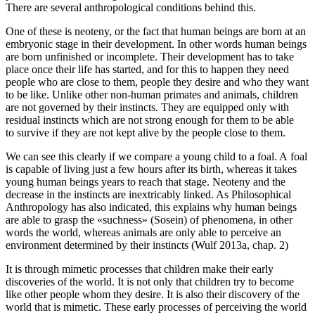
There are several anthropological conditions behind this.
One of these is neoteny, or the fact that human beings are born at an
embryonic stage in their development. In other words human beings
are born unfinished or incomplete. Their development has to take
place once their life has started, and for this to happen they need
people who are close to them, people they desire and who they want
to be like. Unlike other non-human primates and animals, children
are not governed by their instincts. They are equipped only with
residual instincts which are not strong enough for them to be able
to survive if they are not kept alive by the people close to them.
We can see this clearly if we compare a young child to a foal. A foal
is capable of living just a few hours after its birth, whereas it takes
young human beings years to reach that stage. Neoteny and the
decrease in the instincts are inextricably linked. As Philosophical
Anthropology has also indicated, this explains why human beings
are able to grasp the «suchness» (
Sosein
) of phenomena, in other
words the world, whereas animals are only able to perceive an
environment determined by their instincts (Wulf 2013a, chap. 2)
It is through mimetic processes that children make their early
discoveries of the world. It is not only that children try to become
like other people whom they desire. It is also their discovery of the
world that is mimetic. These early processes of perceiving the world