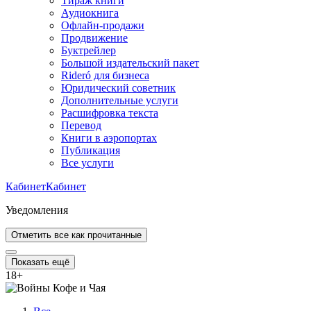
Тираж книги
Аудиокнига
Офлайн-продажи
Продвижение
Буктрейлер
Большой издательский пакет
Rideró для бизнеса
Юридический советник
Дополнительные услуги
Расшифровка текста
Перевод
Книги в аэропортах
Публикация
Все услуги
Кабинет
Кабинет
Уведомления
Отметить все как прочитанные
Показать ещё
18
+