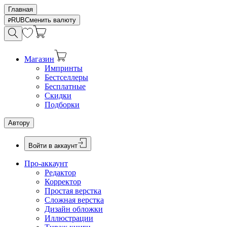
Главная
RUB
Сменить валюту
Магазин
Импринты
Бестселлеры
Бесплатные
Скидки
Подборки
Автору
Войти в аккаунт
Про-аккаунт
Редактор
Корректор
Простая верстка
Сложная верстка
Дизайн обложки
Иллюстрации