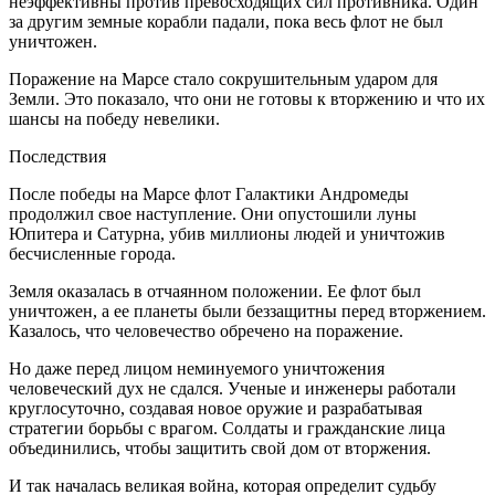
неэффективны против превосходящих сил противника. Один
за другим земные корабли падали, пока весь флот не был
уничтожен.
Поражение на Марсе стало сокрушительным ударом для
Земли. Это показало, что они не готовы к вторжению и что их
шансы на победу невелики.
Последствия
После победы на Марсе флот Галактики Андромеды
продолжил свое наступление. Они опустошили луны
Юпитера и Сатурна, убив миллионы людей и уничтожив
бесчисленные города.
Земля оказалась в отчаянном положении. Ее флот был
уничтожен, а ее планеты были беззащитны перед вторжением.
Казалось, что человечество обречено на поражение.
Но даже перед лицом неминуемого уничтожения
человеческий дух не сдался. Ученые и инженеры работали
круглосуточно, создавая новое оружие и разрабатывая
стратегии борьбы с врагом. Солдаты и гражданские лица
объединились, чтобы защитить свой дом от вторжения.
И так началась великая
войн
а, которая определит судьбу