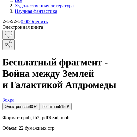
Все
Художественная литература
Научная фантастика
0.0
0
Оценить
Электронная книга
Бесплатный фрагмент -
Война между Землей
и Галактикой Андромеды
Зохра
Электронная
80
₽
Печатная
515
₽
Формат:
epub, fb2, pdfRead, mobi
Объем:
22
бумажных стр.