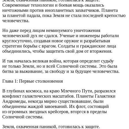
Современные технологии и боевая мощь оказались
ничтожными против инопланетных захватчиков. Планета
за планетой падала, пока Земля не стала последней крепостью
человечества.
Но даже перед лицом неминуемого уничтожения
человеческий дух не сдался. Ученые и инженеры работали
круглосуточно, создавая новое оружие и разрабатывая
стратегии борьбы с врагом. Солдаты и гражданские лица
объединились, чтобы защитить свой дом от вторжения.
И так началась великая
войн
а, которая определит судьбу
не только Земли, но и всей Солнечной системы. Это была
битва за выживание, за свободу и за будущее человечества.
Глава 1: Первые столкновения
В глубинах космоса, на краю Млечного Пути, разразился
конфликт галактических масштабов. Планеты Галактики
Андромеды, некогда мирно существовавшие, были
объединены жаждой завоеваний. Их флот, состоящий
из огромных звездных крейсеров, вторгся в пределы
Солнечной системы.
Земля, охваченная паникой, готовилась к защите.