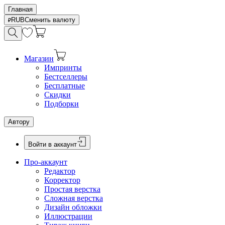
Главная
RUB
Сменить валюту
Магазин
Импринты
Бестселлеры
Бесплатные
Скидки
Подборки
Автору
Войти в аккаунт
Про-аккаунт
Редактор
Корректор
Простая верстка
Сложная верстка
Дизайн обложки
Иллюстрации