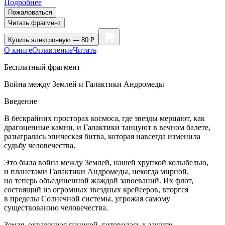
Подробнее
Пожаловаться
Читать фрагмент
Купить
электронную — 80 ₽
О книге
Оглавление
Читать
Бесплатный фрагмент
Война между Землей и Галактики Андромеды
Введение
В бескрайних просторах космоса, где звезды мерцают, как
драгоценные камни, и Галактики танцуют в вечном балете,
разыгралась эпическая битва, которая навсегда изменила
судьбу человечества.
Это была
войн
а между Землей, нашей хрупкой колыбелью,
и планетами Галактики Андромеды, некогда мирной,
но теперь объединенной жаждой завоеваний. Их флот,
состоящий из огромных звездных крейсеров, вторгся
в пределы Солнечной системы, угрожая самому
существованию человечества.
Земля, охваченная паникой, готовилась к защите.