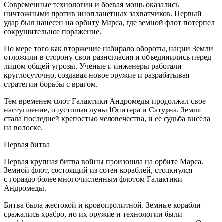
Современные технологии и боевая мощь оказались
ничтожными против инопланетных захватчиков. Первый
удар был нанесен на орбиту Марса, где земной флот потерпел
сокрушительное поражение.
По мере того как вторжение набирало обороты, нации Земли
отложили в сторону свои разногласия и объединились перед
лицом общей угрозы. Ученые и инженеры работали
круглосуточно, создавая новое оружие и разрабатывая
стратегии борьбы с врагом.
Тем временем флот Галактики Андромеды продолжал свое
наступление, опустошая луны Юпитера и Сатурна. Земля
стала последней крепостью человечества, и ее судьба висела
на волоске.
Первая битва
Первая крупная битва
войн
ы произошла на орбите Марса.
Земной флот, состоящий из сотен кораблей, столкнулся
с гораздо более многочисленным флотом Галактики
Андромеды.
Битва была жестокой и кровопролитной. Земные корабли
сражались храбро, но их оружие и технологии были