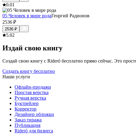
0.0
1
05 Человек в мире рода
Георгий Радионов
2536
₽
2536
₽
5.0
2
Издай свою книгу
Создай свою книгу с Rideró бесплатно прямо сейчас. Это просто,
Создать книгу бесплатно
Наши услуги
Офлайн-продажи
Простая верстка
Ручная верстка
Буктрейлер
Корректор
Дизайнер обложки
Заказ тиража
Публикация
Rideró для бизнеса