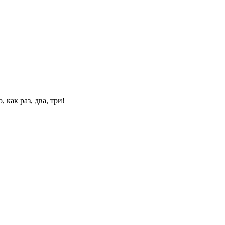
 как раз, два, три!