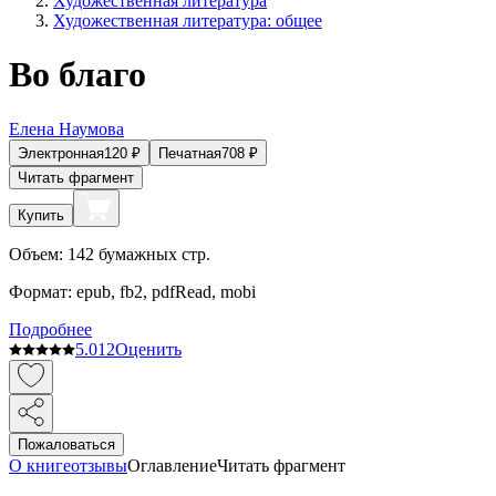
Художественная литература
Художественная литература: общее
Во благо
Елена Наумова
Электронная
120
₽
Печатная
708
₽
Читать фрагмент
Купить
Объем:
142
бумажных стр.
Формат:
epub, fb2, pdfRead, mobi
Подробнее
5.0
12
Оценить
Пожаловаться
О книге
отзывы
Оглавление
Читать фрагмент