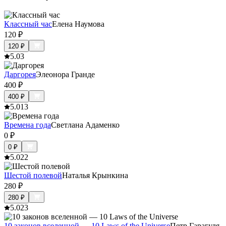
Классный час
Елена Наумова
120
₽
120
₽
5.0
3
Даргорея
Элеонора Гранде
400
₽
400
₽
5.0
13
Времена года
Светлана Адаменко
0
₽
0
₽
5.0
22
Шестой полевой
Наталья Крынкина
280
₽
280
₽
5.0
23
10 законов вселенной — 10 Laws of the Universe
Петр Гарагуля