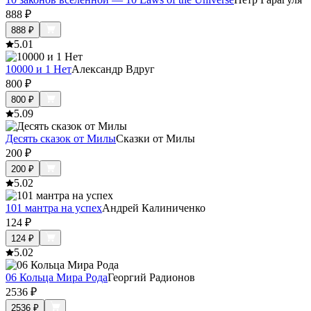
888
₽
888
₽
5.0
1
10000 и 1 Нет
Александр Вдруг
800
₽
800
₽
5.0
9
Десять сказок от Милы
Сказки от Милы
200
₽
200
₽
5.0
2
101 мантра на успех
Андрей Калиниченко
124
₽
124
₽
5.0
2
06 Кольца Мира Рода
Георгий Радионов
2536
₽
2536
₽