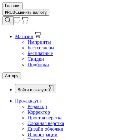
Главная
RUB
Сменить валюту
Магазин
Импринты
Бестселлеры
Бесплатные
Скидки
Подборки
Автору
Войти в аккаунт
Про-аккаунт
Редактор
Корректор
Простая верстка
Сложная верстка
Дизайн обложки
Иллюстрации