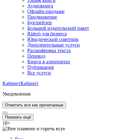
Тираж книги
Аудиокнига
Офлайн-продажи
Продвижение
Буктрейлер
Большой издательский пакет
Rideró для бизнеса
Юридический советник
Дополнительные услуги
Расшифровка текста
Перевод
Книги в аэропортах
Публикация
Все услуги
Кабинет
Кабинет
Уведомления
Отметить все как прочитанные
Показать ещё
18
+