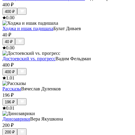
400
₽
400
₽
0.0
0
Ходжа и ишак падишаха
Булат Диваев
40
₽
40
₽
0.0
0
Достоевский vs. прогресс
Вадим Фельдман
400
₽
400
₽
1.0
1
Рассказы
Вячеслав Дуленков
196
₽
196
₽
0.0
1
Динозаврики
Вера Якушкина
200
₽
200
₽