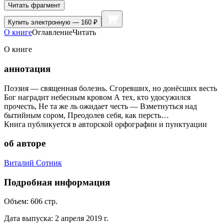
Читать фрагмент
Купить
электронную — 160 ₽
О книге
Оглавление
Читать
О книге
аннотация
Поэзия — священная болезнь. Сгоревших, но донёсших весть
Бог наградит небесным кровом А тех, кто удосужился
прочесть, Не та же ль ожидает честь — Взметнуться над
бытийным сором, Преодолев себя, как персть…
Книга публикуется в авторской орфографии и пунктуации
об авторе
Виталий Сотник
Подробная информация
Объем:
606
стр.
Дата выпуска:
2 апреля 2019 г.