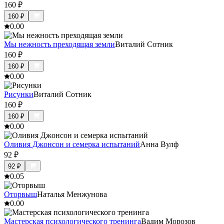
160
₽
160
₽
0.0
0
Мы нежность преходящая земли
Виталий Сотник
160
₽
160
₽
0.0
0
Рисунки
Виталий Сотник
160
₽
160
₽
0.0
0
Оливия Джонсон и семерка испытаний
Анна Вулф
92
₽
92
₽
0.0
5
Оторвыш
Наталья Менжунова
0.0
0
Мастерская психологического тренинга
Вадим Морозов