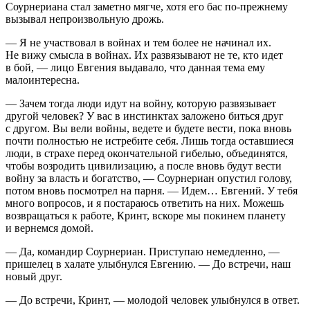
Соурнериана стал заметно мягче, хотя его бас по-прежнему
вызывал непроизвольную дрожь.
— Я не участвовал в войнах и тем более не начинал их.
Не вижу смысла в войнах. Их развязывают не те, кто идет
в бой, — лицо Евгения выдавало, что данная тема ему
малоинтересна.
— Зачем тогда люди идут на войну, которую развязывает
другой человек? У вас в инстинктах заложено биться друг
с другом. Вы вели войны, ведете и будете вести, пока вновь
почти полностью не истребите себя. Лишь тогда оставшиеся
люди, в страхе перед окончательной гибелью, объединятся,
чтобы возродить цивилизацию, а после вновь будут вести
войну за власть и богатство, — Соурнериан опустил голову,
потом вновь посмотрел на парня. — Идем… Евгений. У тебя
много вопросов, и я постараюсь ответить на них. Можешь
возвращаться к работе, Кринт, вскоре мы покинем планету
и вернемся домой.
— Да, командир Соурнериан. Приступаю немедленно, —
пришелец в халате улыбнулся Евгению. — До встречи, наш
новый друг.
— До встречи, Кринт, — молодой человек улыбнулся в ответ.