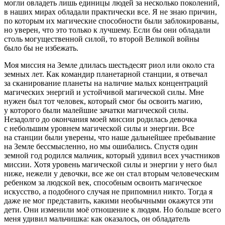
могли овладеть лишь единицы людей за несколько поколений,
в наших мирах обладали практически все. Я не знаю причин,
по которым их магические способности были заблокированы,
но уверен, что это только к лучшему. Если бы они обладали
столь могущественной силой, то второй Великой войны
было бы не избежать.
Моя миссия на Земле длилась шестьдесят риол или около ста
земных лет. Как командир планетарной станции, я отвечал
за сканирование планеты на наличие малых концентраций
магических энергий и устойчивой магической силы. Мне
нужен был тот человек, который смог бы освоить магию,
у которого были малейшие зачатки магической силы.
Незадолго до окончания моей миссии родилась девочка
с небольшим уровнем магической силы и энергии. Все
на станции были уверены, что наше дальнейшее пребывание
на Земле бессмысленно, но мы ошибались. Спустя один
земной год родился мальчик, который удивил всех участников
миссии. Хотя уровень магической силы и энергии у него был
ниже, нежели у девочки, все же он стал вторым человеческим
ребенком за людской век, способным освоить магическое
искусство, а подобного случая не припомнил никто. Тогда я
даже не мог представить, какими необычными окажутся эти
дети. Они изменили моё отношение к людям. Но больше всего
меня удивил мальчишка: как оказалось, он обладатель