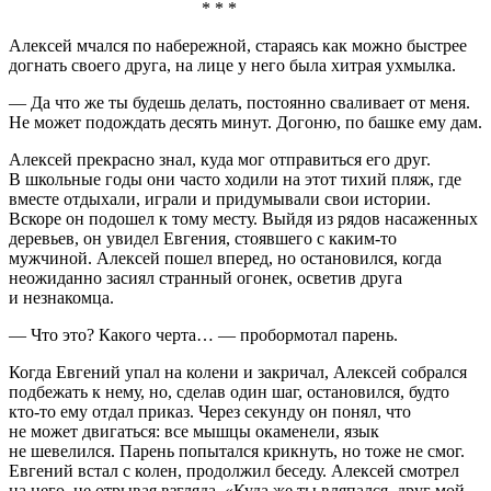
* * *
Алексей мчался по набережной, стараясь как можно быстрее
догнать своего друга, на лице у него была хитрая ухмылка.
— Да что же ты будешь делать, постоянно сваливает от меня.
Не может подождать десять минут. Догоню, по башке ему дам.
Алексей прекрасно знал, куда мог отправиться его друг.
В школьные годы они часто ходили на этот тихий пляж, где
вместе отдыхали, играли и придумывали свои истории.
Вскоре он подошел к тому месту. Выйдя из рядов насаженных
деревьев, он увидел Евгения, стоявшего с каким-то
мужчиной. Алексей пошел вперед, но остановился, когда
неожиданно засиял странный огонек, осветив друга
и незнакомца.
— Что это? Какого черта… — пробормотал парень.
Когда Евгений упал на колени и закричал, Алексей собрался
подбежать к нему, но, сделав один шаг, остановился, будто
кто-то ему отдал приказ. Через секунду он понял, что
не может двигаться: все мышцы окаменели, язык
не шевелился. Парень попытался крикнуть, но тоже не смог.
Евгений встал с колен, продолжил беседу. Алексей смотрел
на него, не отрывая взгляда. «Куда же ты вляпался, друг мой.