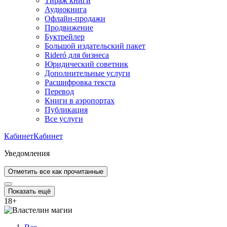
Тираж книги
Аудиокнига
Офлайн-продажи
Продвижение
Буктрейлер
Большой издательский пакет
Rideró для бизнеса
Юридический советник
Дополнительные услуги
Расшифровка текста
Перевод
Книги в аэропортах
Публикация
Все услуги
Кабинет
Кабинет
Уведомления
Отметить все как прочитанные
Показать ещё
18
+