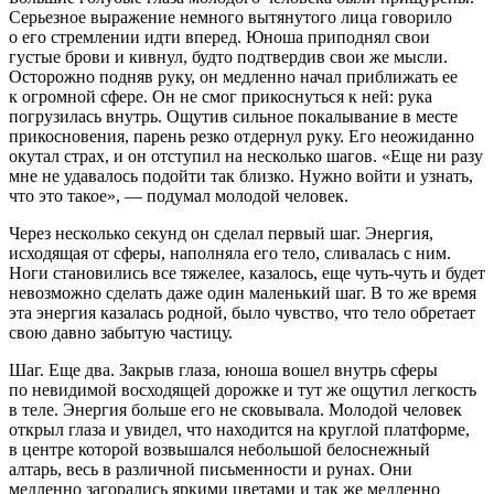
Серьезное выражение немного вытянутого лица говорило
о его стремлении идти вперед. Юноша приподнял свои
густые брови и кивнул, будто подтвердив свои же мысли.
Осторожно подняв руку, он медленно начал приближать ее
к огромной сфере. Он не смог прикоснуться к ней: рука
погрузилась внутрь. Ощутив сильное покалывание в месте
прикосновения, парень резко отдернул руку. Его неожиданно
окутал страх, и он отступил на несколько шагов. «Еще ни разу
мне не удавалось подойти так близко. Нужно войти и узнать,
что это такое», — подумал молодой человек.
Через несколько секунд он сделал первый шаг. Энергия,
исходящая от сферы, наполняла его тело, сливалась с ним.
Ноги становились все тяжелее, казалось, еще чуть-чуть и будет
невозможно сделать даже один маленький шаг. В то же время
эта энергия казалась родной, было чувство, что тело обретает
свою давно забытую частицу.
Шаг. Еще два. Закрыв глаза, юноша вошел внутрь сферы
по невидимой восходящей дорожке и тут же ощутил легкость
в теле. Энергия больше его не сковывала. Молодой человек
открыл глаза и увидел, что находится на круглой платформе,
в центре которой возвышался небольшой белоснежный
алтарь, весь в различной письменности и рунах. Они
медленно загорались яркими цветами и так же медленно