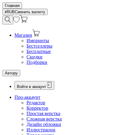
Главная
RUB
Сменить валюту
Магазин
Импринты
Бестселлеры
Бесплатные
Скидки
Подборки
Автору
Войти в аккаунт
Про-аккаунт
Редактор
Корректор
Простая верстка
Сложная верстка
Дизайн обложки
Иллюстрации