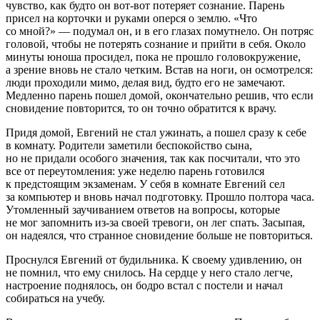
чувство, как будто он вот-вот потеряет сознание. Парень
присел на корточки и руками оперся о землю. «Что
со мной?» — подумал он, и в его глазах помутнело. Он потряс
головой, чтобы не потерять сознание и прийти в себя. Около
минуты юноша просидел, пока не прошло головокружение,
а зрение вновь не стало четким. Встав на ноги, он осмотрелся:
люди проходили мимо, делая вид, будто его не замечают.
Медленно парень пошел домой, окончательно решив, что если
сновидение повторится, то он точно обратится к врачу.
Придя домой, Евгений не стал ужинать, а пошел сразу к себе
в комнату. Родители заметили беспокойство сына,
но не придали особого значения, так как посчитали, что это
все от переутомления: уже неделю парень готовился
к предстоящим экзаменам. У себя в комнате Евгений сел
за компьютер и вновь начал подготовку. Прошло полтора часа.
Утомленный заучиванием ответов на вопросы, которые
не мог запомнить из-за своей тревоги, он лег спать. Засыпая,
он надеялся, что странное сновидение больше не повториться.
Проснулся Евгений от будильника. К своему удивлению, он
не помнил, что ему снилось. На сердце у него стало легче,
настроение поднялось, он бодро встал с постели и начал
собираться на учебу.