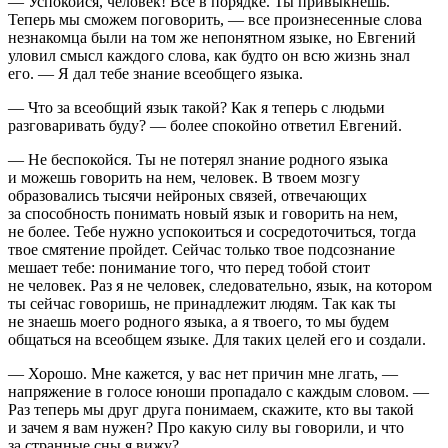
— Успокойся, человек! Все в порядке. Ты привыкнешь.
Теперь мы сможем поговорить, — все произнесенные слова
незнакомца были на том же непонятном языке, но Евгений
уловил смысл каждого слова, как будто он всю жизнь знал
его. — Я дал тебе знание всеобщего языка.
— Что за всеобщий язык такой? Как я теперь с людьми
разговаривать буду? — более спокойно ответил Евгений.
— Не беспокойся. Ты не потерял знание родного языка
и можешь говорить на нем, человек. В твоем мозгу
образовались тысячи нейроных связей, отвечающих
за способность понимать новый язык и говорить на нем,
не более. Тебе нужно успокоиться и сосредоточиться, тогда
твое смятение пройдет. Сейчас только твое подсознание
мешает тебе: понимание того, что перед тобой стоит
не человек. Раз я не человек, следовательно, язык, на котором
ты сейчас говоришь, не принадлежит людям. Так как ты
не знаешь моего родного языка, а я твоего, то мы будем
общаться на всеобщем языке. Для таких целей его и создали.
— Хорошо. Мне кажется, у вас нет причин мне лгать, —
напряжение в голосе юноши пропадало с каждым словом. —
Раз теперь мы друг друга понимаем, скажите, кто вы такой
и зачем я вам нужен? Про какую силу вы говорили, и что
за странные сны я вижу?