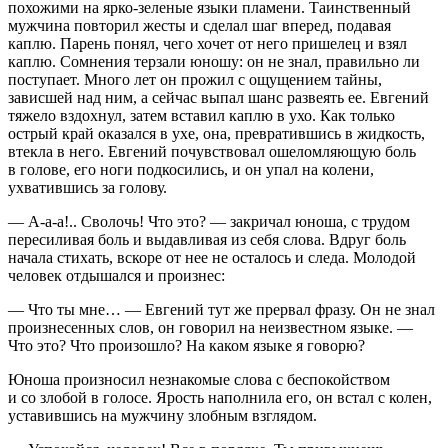
похожими на ярко-зеленые языки пламени. Таинственный
мужчина повторил жесты и сделал шаг вперед, подавая
каплю. Парень понял, чего хочет от него пришелец и взял
каплю. Сомнения терзали юношу: он не знал, правильно ли
поступает. Много лет он прожил с ощущением тайны,
зависшей над ним, а сейчас выпал шанс развеять ее. Евгений
тяжело вздохнул, затем вставил каплю в ухо. Как только
острый край оказался в ухе, она, превратившись в жидкость,
втекла в него. Евгений почувствовал ошеломляющую боль
в голове, его ноги подкосились, и он упал на колени,
ухватившись за голову.
— А-а-а!.. Сволочь! Что это? — закричал юноша, с трудом
пересиливая боль и выдавливая из себя слова. Вдруг боль
начала стихать, вскоре от нее не осталось и следа. Молодой
человек отдышался и произнес:
— Что ты мне… — Евгений тут же прервал фразу. Он не знал
произнесенных слов, он говорил на неизвестном языке. —
Что это? Что произошло? На каком языке я говорю?
Юноша произносил незнакомые слова с беспокойством
и со злобой в голосе. Ярость наполнила его, он встал с колен,
уставившись на мужчину злобным взглядом.