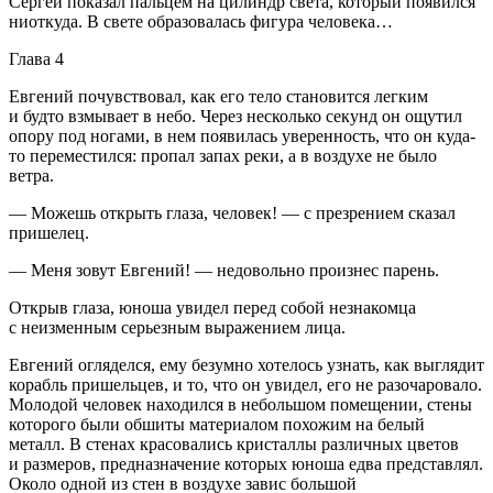
Сергей показал пальцем на цилиндр света, который появился
ниоткуда. В свете образовалась фигура человека…
Глава 4
Евгений почувствовал, как его тело становится легким
и будто взмывает в небо. Через несколько секунд он ощутил
опору под ногами, в нем появилась уверенность, что он куда-
то переместился: пропал запах реки, а в воздухе не было
ветра.
— Можешь открыть глаза, человек! — с презрением сказал
пришелец.
— Меня зовут Евгений! — недовольно произнес парень.
Открыв глаза, юноша увидел перед собой незнакомца
с неизменным серьезным выражением лица.
Евгений огляделся, ему безумно хотелось узнать, как выглядит
корабль пришельцев, и то, что он увидел, его не разочаровало.
Молодой человек находился в небольшом помещении, стены
которого были обшиты материалом похожим на белый
металл. В стенах красовались кристаллы различных цветов
и размеров, предназначение которых юноша едва представлял.
Около одной из стен в воздухе завис большой