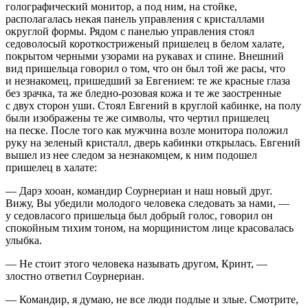
голографический монитор, а под ним, на стойке,
располагалась некая панель управления с кристаллами
округлой формы. Рядом с панелью управления стоял
седоволосый короткостриженый пришелец в белом халате,
покрытом черными узорами на рукавах и спине. Внешний
вид пришельца говорил о том, что он был той же расы, что
и незнакомец, пришедший за Евгением: те же красные глаза
без зрачка, та же бледно-розовая кожа и те же заостренные
с двух сторон уши. Стоял Евгений в круглой кабинке, на полу
были изображены те же символы, что чертил пришелец
на песке. После того как мужчина возле монитора положил
руку на зеленый кристалл, дверь кабинки открылась. Евгений
вышел из нее следом за незнакомцем, к ним подошел
пришелец в халате:
— Дарэ хооан, командир Соурнериан и наш новый друг.
Вижу, Вы убедили молодого человека следовать за нами, —
у седовласого пришельца был добрый голос, говорил он
спокойным тихим тоном, на морщинистом лице красовалась
улыбка.
— Не стоит этого человека называть другом, Кринт, —
злостно ответил Соурнериан.
— Командир, я думаю, не все люди подлые и злые. Смотрите,