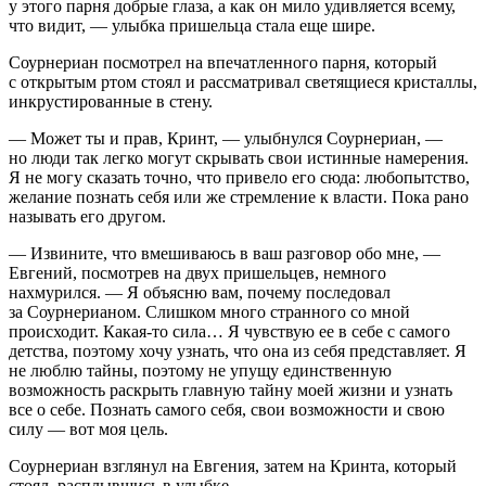
у этого парня добрые глаза, а как он мило удивляется всему,
что видит, — улыбка пришельца стала еще шире.
Соурнериан посмотрел на впечатленного парня, который
с открытым ртом стоял и рассматривал светящиеся кристаллы,
инкрустированные в стену.
— Может ты и прав, Кринт, — улыбнулся Соурнериан, —
но люди так легко могут скрывать свои истинные намерения.
Я не могу сказать точно, что привело его сюда: любопытство,
желание познать себя или же стремление к власти. Пока рано
называть его другом.
— Извините, что вмешиваюсь в ваш разговор обо мне, —
Евгений, посмотрев на двух пришельцев, немного
нахмурился. — Я объясню вам, почему последовал
за Соурнерианом. Слишком много странного со мной
происходит. Какая-то сила… Я чувствую ее в себе с самого
детства, поэтому хочу узнать, что она из себя представляет. Я
не люблю тайны, поэтому не упущу единственную
возможность раскрыть главную тайну моей жизни и узнать
все о себе. Познать самого себя, свои возможности и свою
силу — вот моя цель.
Соурнериан взглянул на Евгения, затем на Кринта, который
стоял, расплывшись в улыбке.