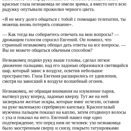
красные глаза незнакомца не имели зрачка, а вместо него всю
радужку опутывали прожилки черного цвета.
«Я не могу долго общаться с тобой с помощью телепатии, ты
можешь вновь потерять сознание».
— Как тогда вы собираетесь отвечать на мои вопросы? —
дрожащим голосом спросил Евгений. Он помнил, что
странный незнакомец обещал дать ответы на все вопросы. —
Вы не можете общаться обычным способом?
Незнакомец поднял руку выше головы, сделал легкое
движение пальцами, над его ладонью образовался светящийся
шар, который завис в воздухе, осветив небольшое
пространство. Глаза Евгения расширились от удивления,
смотря на зависший в воздухе волшебный огонек.
Незнакомец, не обращая внимания на изумление парня,
вытянул руку вперед, ладонью кверху. Тут же на ней
засверкали желтые искры, которые вмиг исчезли, оставив
на руке маленькую серебряную капельку. Красноглазый
мужчина пальцем показал на каплю, затем отодвинул волосы
с уха и показал на него. Евгений нашел еще одно
подтверждение, что перед ним не человек: ухо незнакомца
было заостренным сверху и снизу, покрыто татуировками