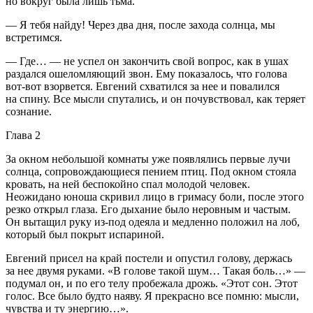
но вокруг была лишь тьма.
— Я тебя найду! Через два дня, после захода солнца, мы
встретимся.
— Где… — не успел он закончить свой вопрос, как в ушах
раздался ошеломляющий звон. Ему показалось, что голова
вот-вот взорвется. Евгений схватился за нее и повалился
на спину. Все мысли спутались, и он почувствовал, как теряет
сознание.
Глава 2
За окном небольшой комнаты уже появлялись первые лучи
солнца, сопровождающиеся пением птиц. Под окном стояла
кровать, на ней беспокойно спал молодой человек.
Неожидано юноша скривил лицо в гримасу боли, после этого
резко открыл глаза. Его дыхание было неровным и частым.
Он вытащил руку из-под одеяла и медленно положил на лоб,
который был покрыт испариной.
Евгений присел на край постели и опустил голову, держась
за нее двумя руками. «В голове такой шум… Такая боль…» —
подумал он, и по его телу пробежала дрожь. «Этот сон. Этот
голос. Все было будто наяву. Я прекрасно все помню: мысли,
чувства и ту энергию…».