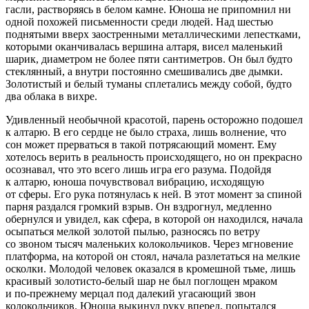
гасли, растворяясь в белом камне. Юноша не припомнил ни
одной похожей письменности среди людей. Над шестью
поднятыми вверх заостренными металлическими лепестками,
которыми оканчивалась вершина алтаря, висел маленький
шарик, диаметром не более пяти сантиметров. Он был будто
стеклянный, а внутри постоянно смешивались две дымки.
Золотистый и белый туманы сплетались между собой, будто
два облака в вихре.
Удивленный необычной красотой, парень осторожно подошел
к алтарю. В его сердце не было страха, лишь волнение, что
сон может прерваться в такой потрясающий момент. Ему
хотелось верить в реальность происходящего, но он прекрасно
осознавал, что это всего лишь игра его разума. Подойдя
к алтарю, юноша почувствовал вибрацию, исходящую
от сферы. Его рука потянулась к ней. В этот момент за спиной
парня раздался громкий взрыв. Он вздрогнул, медленно
обернулся и увидел, как сфера, в которой он находился, начала
осыпаться мелкой золотой пылью, разносясь по ветру
со звоном тысяч маленьких колокольчиков. Через мгновение
платформа, на которой он стоял, начала разлетаться на мелкие
осколки. Молодой человек оказался в кромешной тьме, лишь
красивый золотисто-белый шар не был поглощен мраком
и по-прежнему мерцал под далекий угасающий звон
колокольчиков. Юноша выкинул руку вперед, попытался