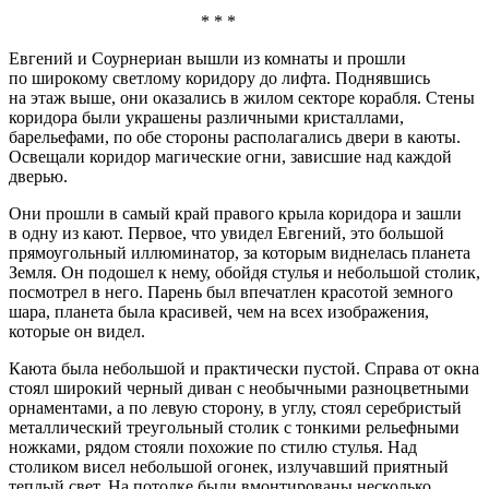
* * *
Евгений и Соурнериан вышли из комнаты и прошли
по широкому светлому коридору до лифта. Поднявшись
на этаж выше, они оказались в жилом секторе корабля. Стены
коридора были украшены различными кристаллами,
барельефами, по обе стороны располагались двери в каюты.
Освещали коридор магические огни, зависшие над каждой
дверью.
Они прошли в самый край правого крыла коридора и зашли
в одну из кают. Первое, что увидел Евгений, это большой
прямоугольный иллюминатор, за которым виднелась планета
Земля. Он подошел к нему, обойдя стулья и небольшой столик,
посмотрел в него. Парень был впечатлен красотой земного
шара, планета была красивей, чем на всех изображения,
которые он видел.
Каюта была небольшой и практически пустой. Справа от окна
стоял широкий черный диван с необычными разноцветными
орнаментами, а по левую сторону, в углу, стоял серебристый
металлический треугольный столик с тонкими рельефными
ножками, рядом стояли похожие по стилю стулья. Над
столиком висел небольшой огонек, излучавший приятный
теплый свет. На потолке были вмонтированы несколько