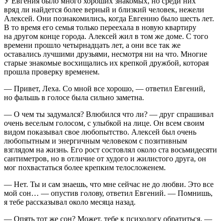
У Евгения было много хороших знакомых, но среди них
вряд ли найдется более верный и близкий человек, нежели
Алексей. Они познакомились, когда Евгению было шесть лет.
В то время его семья только переехала в новую квартиру
на другом конце города. Алексей жил в том же доме. С того
времени прошло четырнадцать лет, а они все так же
оставались лучшими друзьями, несмотря ни на что. Многие
старые знакомые восхищались их крепкой дружбой, которая
прошла проверку временем.
— Привет, Леха. Со мной все хорошо, — ответил Евгений,
но фальшь в голосе была сильно заметна.
— О чем ты задумался? Влюбился что ли? — друг спрашивал
очень веселым голосом, с улыбкой на лице. Он всем своим
видом показывал свое любопытство. Алексей был очень
любопытным и энергичным человеком с позитивным
взглядом на жизнь. Его рост состовлял около ста восьмидесяти
сантиметров, но в отличие от худого и жилистого друга, он
мог похвастаться более крепким телосложенем.
— Нет. Ты и сам знаешь, что мне сейчас не до любви. Это все
мой сон… — опустив голову, ответил Евгений. — Помнишь,
я тебе рассказывал около месяца назад.
— Опять тот же сон? Может, тебе к психологу обратиться, —