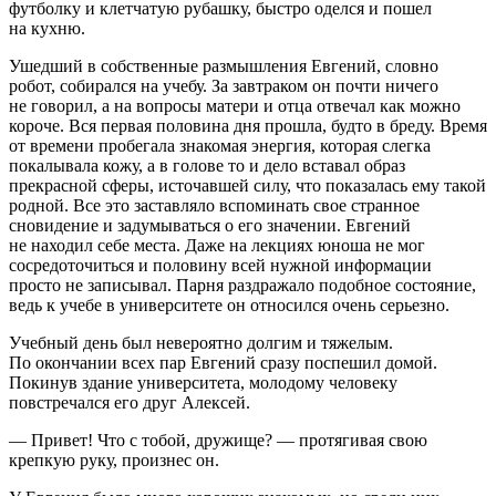
футболку и клетчатую рубашку, быстро оделся и пошел
на кухню.
Ушедший в собственные размышления Евгений, словно
робот, собирался на учебу. За завтраком он почти ничего
не говорил, а на вопросы матери и отца отвечал как можно
короче. Вся первая половина дня прошла, будто в бреду. Время
от времени пробегала знакомая энергия, которая слегка
покалывала кожу, а в голове то и дело вставал образ
прекрасной сферы, источавшей силу, что показалась ему такой
родной. Все это заставляло вспоминать свое странное
сновидение и задумываться о его значении. Евгений
не находил себе места. Даже на лекциях юноша не мог
сосредоточиться и половину всей нужной информации
просто не записывал. Парня раздражало подобное состояние,
ведь к учебе в университете он относился очень серьезно.
Учебный день был невероятно долгим и тяжелым.
По окончании всех пар Евгений сразу поспешил домой.
Покинув здание университета, молодому человеку
повстречался его друг Алексей.
— Привет! Что с тобой, дружище? — протягивая свою
крепкую руку, произнес он.