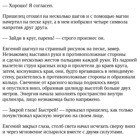
— Хорошо! Я согласен.
Пришелец отошел на несколько шагов и с помощью магии
начертил на песке круг, а в нем изобразил четыре символа
напротив друг друга.
— Зайди в круг, парень! — строго произнес он.
Евгений шагнул на странный рисунок на песке, замер.
Незнакомец выставил руки в противоположные стороны
и сделал несколько жестов пальцами каждой руки. Из ладоней
вылетели струи красных искр и пролетели до краев круга,
затем, коснувшись края, они, будто врезавшись в невидимую
стену, разлетелись в противоположные стороны и образовали
кольцо. Свечение от красного кольца поднялось вверх
и опустился вниз, образовав цилиндр высотой больше двух
метров. Энергия начала заполнять пространство внутри
цилинлра, лицо незнакомца было напряжено.
— Закрой глаза! Быстрей! — приказал пришелец, как только
почувствовал красную энергию на своем лице.
Евгений закрыл глаза, столб света начал исчезать сверху вниз
и через мгновение испарился вместе с двумя силуэтами.