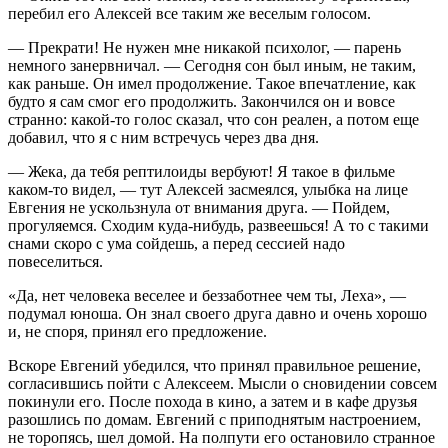
перебил его Алексей все таким же веселым голосом.
— Прекрати! Не нужен мне никакой психолог, — парень
немного занервничал. — Сегодня сон был иным, не таким,
как раньше. Он имел продолжение. Такое впечатление, как
будто я сам смог его продолжить. Закончился он и вовсе
странно: какой-то голос сказал, что сон реален, а потом еще
добавил, что я с ним встречусь через два дня.
— Жека, да тебя рептилоиды вербуют! Я такое в фильме
каком-то видел, — тут Алексей засмеялся, улыбка на лице
Евгения не ускользнула от внимания друга. — Пойдем,
прогуляемся. Сходим куда-нибудь, развеешься! А то с такими
снами скоро с ума сойдешь, а перед сессией надо
повеселиться.
«Да, нет человека веселее и беззаботнее чем ты, Леха», —
подумал юноша. Он знал своего друга давно и очень хорошо
и, не споря, принял его предложение.
Вскоре Евгений убедился, что принял правильное решение,
согласившись пойти с Алексеем. Мысли о сновидении совсем
покинули его. После похода в кино, а затем и в кафе друзья
разошлись по домам. Евгений с приподнятым настроением,
не торопясь, шел домой. На полпути его остановило странное