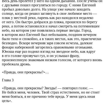
Весь день пролетел у него на одном дыхании. После учебы он
с друзьями пошел прогуляться по городу. С ними Евгений
пробыл довольно долго. На улице уже начало заходить
солнце, когда он решил заглянуть в свое любимое место —
пляж у местной реки, парень как раз находился недалеко
от него. Он быстро добрался до пляжа, прошелся по берегу
реки, а потом остановился и начал смотреть на потемневшее
небо, на котором уже появлялись первые звезды. Город,
в котором жил Евгений был небольшим, поздним вечером
было тихо и спокойно, а в таких местах, как это, практически
безлюдно. Вскоре вечерняя заря совсем исчезла, далекие
фонари набережной загорелись оранжевыми огоньками.
Юноша еще раз поднял взгляд на звездное небо, как вдруг
в его голове прозвучал гул, и он услышал фразу,
произнесенную знакомым низким голосом, от которого вновь
пробежала дрожь.
«Правда, они прекрасны?»…
Глава 3
«Правда, они прекрасны? Звезды! — повторил голос. —
Не бойся меня, человек. Твой страх естественен, но не стоит
меня бояться, я не причиню тебе вреда. У меня здесь иная
цель».