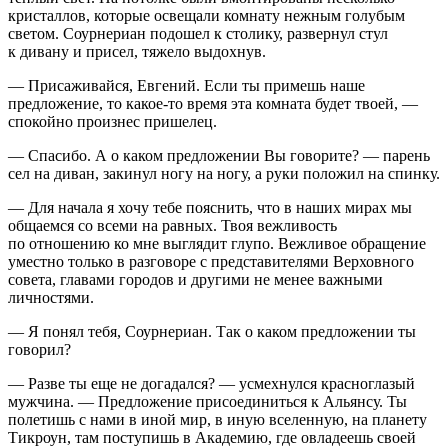
кристаллов, которые освещали комнату нежным голубым
светом. Соурнериан подошел к столику, развернул стул
к дивану и присел, тяжело выдохнув.
— Присаживайся, Евгений. Если ты примешь наше
предложение, то какое-то время эта комната будет твоей, —
спокойно произнес пришелец.
— Спасибо. А о каком предложении Вы говорите? — парень
сел на диван, закинул ногу на ногу, а руки положил на спинку.
— Для начала я хочу тебе пояснить, что в наших мирах мы
общаемся со всеми на равных. Твоя вежливость
по отношению ко мне выглядит глупо. Вежливое обращение
уместно только в разговоре с представителями Верховного
совета, главами городов и другими не менее важными
личностями.
— Я понял тебя, Соурнериан. Так о каком предложении ты
говорил?
— Разве ты еще не догадался? — усмехнулся красноглазый
мужчина. — Предложение присоединиться к Альянсу. Ты
полетишь с нами в иной мир, в иную вселенную, на планету
Тикроун, там поступишь в Академию, где овладеешь своей