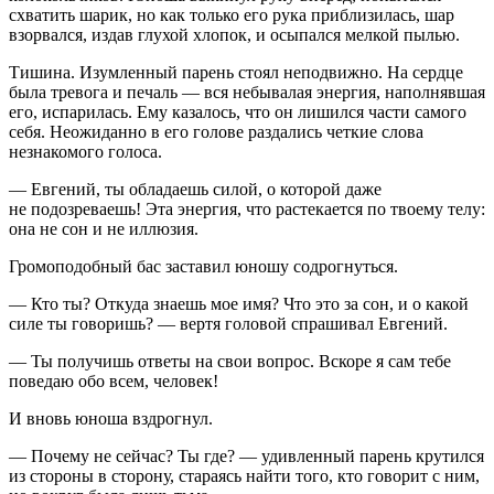
схватить шарик, но как только его рука приблизилась, шар
взорвался, издав глухой хлопок, и осыпался мелкой пылью.
Тишина. Изумленный парень стоял неподвижно. На сердце
была тревога и печаль — вся небывалая энергия, наполнявшая
его, испарилась. Ему казалось, что он лишился части самого
себя. Неожиданно в его голове раздались четкие слова
незнакомого голоса.
— Евгений, ты обладаешь силой, о которой даже
не подозреваешь! Эта энергия, что растекается по твоему телу:
она не сон и не иллюзия.
Громоподобный бас заставил юношу содрогнуться.
— Кто ты? Откуда знаешь мое имя? Что это за сон, и о какой
силе ты говоришь? — вертя головой спрашивал Евгений.
— Ты получишь ответы на свои вопрос. Вскоре я сам тебе
поведаю обо всем, человек!
И вновь юноша вздрогнул.
— Почему не сейчас? Ты где? — удивленный парень крутился
из стороны в сторону, стараясь найти того, кто говорит с ним,