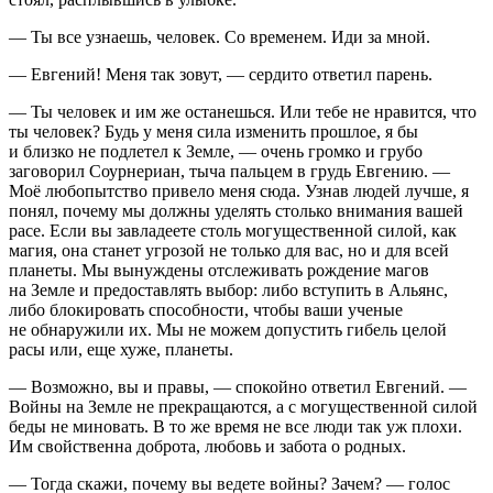
— Ты все узнаешь, человек. Со временем. Иди за мной.
— Евгений! Меня так зовут, — сердито ответил парень.
— Ты человек и им же останешься. Или тебе не нравится, что
ты человек? Будь у меня сила изменить прошлое, я бы
и близко не подлетел к Земле, — очень громко и грубо
заговорил Соурнериан, тыча пальцем в грудь Евгению. —
Моё любопытство привело меня сюда. Узнав людей лучше, я
понял, почему мы должны уделять столько внимания вашей
расе. Если вы завладеете столь могущественной силой, как
магия, она станет угрозой не только для вас, но и для всей
планеты. Мы вынуждены отслеживать рождение магов
на Земле и предоставлять выбор: либо вступить в Альянс,
либо блокировать способности, чтобы ваши ученые
не обнаружили их. Мы не можем допустить гибель целой
расы или, еще хуже, планеты.
— Возможно, вы и правы, — спокойно ответил Евгений. —
Войны на Земле не прекращаются, а с могущественной силой
беды не миновать. В то же время не все люди так уж плохи.
Им свойственна доброта, любовь и забота о родных.
— Тогда скажи, почему вы ведете войны? Зачем? — голос