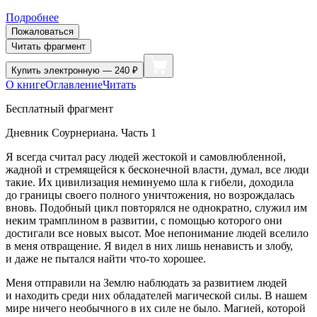
Подробнее
Пожаловаться
Читать фрагмент
Купить
электронную — 240 ₽
О книге
Оглавление
Читать
Бесплатный фрагмент
Дневник Соурнериана. Часть 1
Я всегда считал расу людей жестокой и самовлюбленной,
жадной и стремящейся к бесконечной власти, думал, все люди
такие. Их цивилизация неминуемо шла к гибели, доходила
до границы своего полного уничтожения, но возрождалась
вновь. Подобный цикл повторялся не однократно, служил им
неким трамплином в развитии, с помощью которого они
достигали все новых высот. Мое непонимание людей вселило
в меня отвращение. Я видел в них лишь ненависть и злобу,
и даже не пытался найти что-то хорошее.
Меня отправили на Землю наблюдать за развитием людей
и находить среди них обладателей магической силы. В нашем
мире ничего необычного в их силе не было. Магией, которой