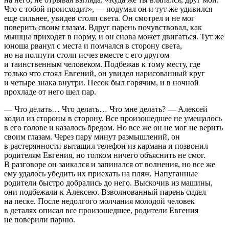
Что с тобой происходит», — подумал он и тут же удивился
еще сильнее, увидев столп света. Он смотрел и не мог
поверить своим глазам. Вдруг парень почувствовал, как
мышцы приходят в норму, и он снова может двигаться. Тут же
юноша рванул с места и помчался в сторону света,
но на полпути столп исчез вместе с его другом
и таинственным человеком. Подбежав к тому месту, где
только что стоял Евгений, он увидел нарисованный круг
и четыре знака внутри. Песок был горячим, и в ночной
прохладе от него шел пар.
— Что делать… Что делать… Что мне делать? — Алексей
ходил из стороны в сторону. Все произошедшее не умещалось
в его голове и казалось бредом. Но все же он не мог не верить
своим глазам. Через пару минут размышлений, он
в растерянности вытащил телефон из кармана и позвонил
родителям Евгения, но толком ничего объяснить не смог.
В разговоре он заикался и запинался от волнения, но все же
ему удалось убедить их приехать на пляж. Напуганные
родители быстро добрались до него. Выскочив из машины,
они подбежали к Алексею. Взволнованный парень сидел
на песке. После недолгого молчания молодой человек
в деталях описал все произошедшее, родители Евгения
не поверили парню.