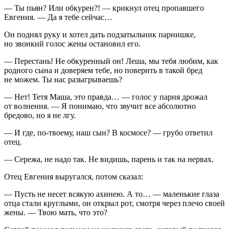
— Ты пьян? Или обкурен?! — крикнул отец пропавшего
Евгения. — Да я тебе сейчас…
Он поднял руку и хотел дать подзатыльник парнишке,
но звонкий голос жены остановил его.
— Перестань! Не обкуренный он! Леша, мы тебя любим, как
родного сына и доверяем тебе, но поверить в такой бред
не можем. Ты нас разыгрываешь?
— Нет! Тетя Маша, это правда… — голос у парня дрожал
от волнения. — Я понимаю, что звучит все абсолютно
бредово, но я не лгу.
— И где, по-твоему, наш сын? В космосе? — грубо ответил
отец.
— Сережа, не надо так. Не видишь, парень и так на нервах.
Отец Евгения выругался, потом сказал:
— Пусть не несет всякую ахинею. А то… — маленькие глаза
отца стали круглыми, он открыл рот, смотря через плечо своей
жены. — Твою мать, что это?