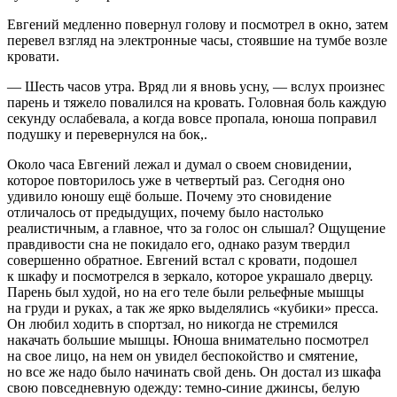
Евгений медленно повернул голову и посмотрел в окно, затем
перевел взгляд на электронные часы, стоявшие на тумбе возле
кровати.
— Шесть часов утра. Вряд ли я вновь усну, — вслух произнес
парень и тяжело повалился на кровать. Головная боль каждую
секунду ослабевала, а когда вовсе пропала, юноша поправил
подушку и перевернулся на бок,.
Около часа Евгений лежал и думал о своем сновидении,
которое повторилось уже в четвертый раз. Сегодня оно
удивило юношу ещё больше. Почему это сновидение
отличалось от предыдущих, почему было настолько
реалистичным, а главное, что за голос он слышал? Ощущение
правдивости сна не покидало его, однако разум твердил
совершенно обратное. Евгений встал с кровати, подошел
к шкафу и посмотрелся в зеркало, которое украшало дверцу.
Парень был худой, но на его теле были рельефные мышцы
на груди и руках, а так же ярко выделялись «кубики» пресса.
Он любил ходить в спортзал, но никогда не стремился
накачать большие мышцы. Юноша внимательно посмотрел
на свое лицо, на нем он увидел беспокойство и смятение,
но все же надо было начинать свой день. Он достал из шкафа
свою повседневную одежду: темно-синие джинсы, белую