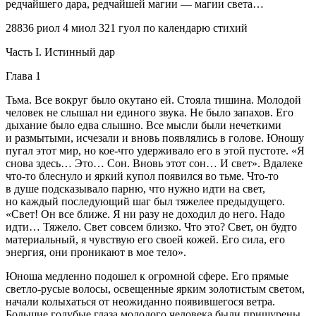
редчайшего дара, редчайшей магии — магии света…
28836 риол 4 миол 321 гуол по календарю стихий
Часть I. Истинный дар
Глава 1
Тьма. Все вокруг было окутано ей. Стояла тишина. Молодой
человек не слышал ни единого звука. Не было запахов. Его
дыхание было едва слышно. Все мысли были нечеткими
и размытыми, исчезали и вновь появлялись в голове. Юношу
пугал этот мир, но кое-что удерживало его в этой пустоте. «Я
снова здесь… Это… Сон. Вновь этот сон… И свет». Вдалеке
что-то блеснуло и яркий купол появился во тьме. Что-то
в душе подсказывало парню, что нужно идти на свет,
но каждый последующий шаг был тяжелее предыдущего.
«Свет! Он все ближе. Я ни разу не доходил до него. Надо
идти… Тяжело. Свет совсем близко. Что это? Свет, он будто
материальный, я чувствую его своей кожей. Его сила, его
энергия, они проникают в мое тело».
Юноша медленно подошел к огромной сфере. Его прямые
светло-русые волосы, освещенные ярким золотистым светом,
начали колыхаться от неожиданно появившегося ветра.
Большие голубые глаза молодого человека были прищурены.