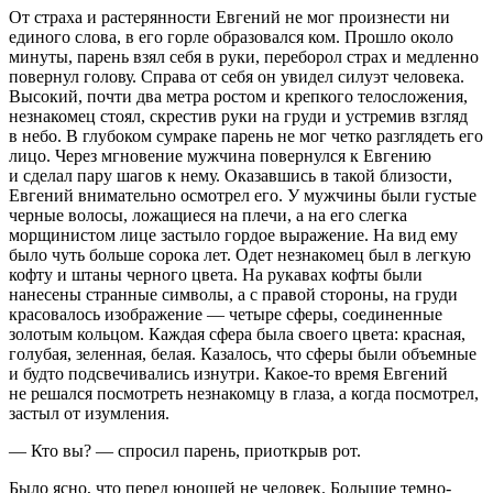
От страха и растерянности Евгений не мог произнести ни
единого слова, в его горле образовался ком. Прошло около
минуты, парень взял себя в руки, переборол страх и медленно
повернул голову. Справа от себя он увидел силуэт человека.
Высокий, почти два метра ростом и крепкого телосложения,
незнакомец стоял, скрестив руки на груди и устремив взгляд
в небо. В глубоком сумраке парень не мог четко разглядеть его
лицо. Через мгновение мужчина повернулся к Евгению
и сделал пару шагов к нему. Оказавшись в такой близости,
Евгений внимательно осмотрел его. У мужчины были густые
черные волосы, ложащиеся на плечи, а на его слегка
морщинистом лице застыло гордое выражение. На вид ему
было чуть больше сорока лет. Одет незнакомец был в легкую
кофту и штаны черного цвета. На рукавах кофты были
нанесены странные символы, а с правой стороны, на груди
красовалось изображение — четыре сферы, соединенные
золотым кольцом. Каждая сфера была своего цвета: красная,
голубая, зеленная, белая. Казалось, что сферы были объемные
и будто подсвечивались изнутри. Какое-то время Евгений
не решался посмотреть незнакомцу в глаза, а когда посмотрел,
застыл от изумления.
— Кто вы? — спросил парень, приоткрыв рот.
Было ясно, что перед юношей не человек. Большие темно-