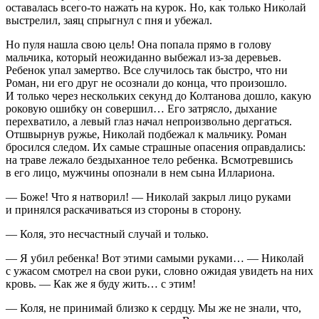
оставалась всего-то нажать на курок. Но, как только Николай
выстрелил, заяц спрыгнул с пня и убежал.
Но пуля нашла свою цель! Она попала прямо в голову
мальчика, который неожиданно выбежал из-за деревьев.
Ребенок упал замертво. Все случилось так быстро, что ни
Роман, ни его друг не осознали до конца, что произошло.
И только через нескольких секунд до Колтанова дошло, какую
роковую ошибку он совершил… Его затрясло, дыхание
перехватило, а левый глаз начал непроизвольно дергаться.
Отшвырнув ружье, Николай подбежал к мальчику. Роман
бросился следом. Их самые страшные опасения оправдались:
на траве лежало бездыханное тело ребенка. Всмотревшись
в его лицо, мужчины опознали в нем сына Иллариона.
— Боже! Что я натворил! — Николай закрыл лицо руками
и принялся раскачиваться из стороны в сторону.
— Коля, это несчастный случай и только.
— Я убил ребенка! Вот этими самыми руками… — Николай
с ужасом смотрел на свои руки, словно ожидая увидеть на них
кровь. — Как же я буду жить… с этим!
— Коля, не принимай близко к сердцу. Мы же не знали, что,