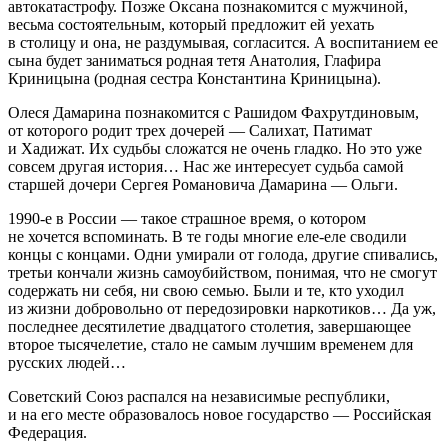
автокатастрофу. Позже Оксана познакомится с мужчиной,
весьма состоятельным, который предложит ей уехать
в столицу и она, не раздумывая, согласится. А воспитанием ее
сына будет заниматься родная тетя Анатолия, Глафира
Криницына (родная сестра Константина Криницына).
Олеся Дамарина познакомится с Рашидом Фахрутдиновым,
от которого родит трех дочерей — Салихат, Патимат
и Хадижат. Их судьбы сложатся не очень гладко. Но это уже
совсем другая история… Нас же интересует судьба самой
старшей дочери Сергея Романовича Дамарина — Ольги.
1990-е в
Росси
и — такое страшное время, о котором
не хочется вспоминать. В те годы многие еле-еле сводили
концы с концами. Одни умирали от голода, другие спивались,
третьи кончали жизнь
самоубий
ством, понимая, что не смогут
содержать ни себя, ни свою семью. Были и те, кто уходил
из жизни добровольно от
передоз
ировки
наркот
иков… Да уж,
последнее десятилетие двадцатого столетия, завершающее
второе тысячелетие, стало не самым лучшим временем
для
русских людей
…
Советский Союз распался на независимые республики,
и на его месте образовалось новое государство —
Росси
йская
Федерация.