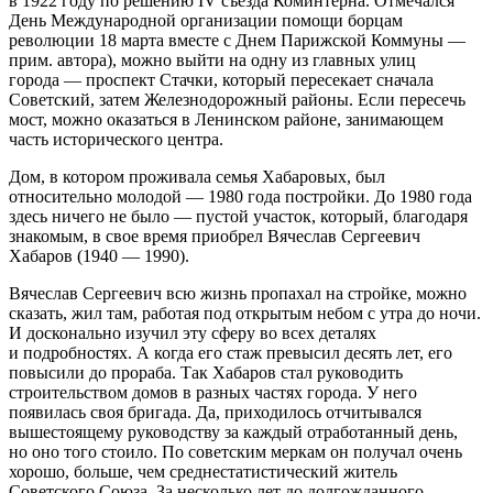
в 1922 году по решению IV съезда Коминтерна. Отмечался
День Международной организации помощи борцам
революции 18 марта вместе с Днем Парижской Коммуны —
прим. автора
), можно выйти на одну из главных улиц
города — проспект Стачки, который пересекает сначала
Советский, затем Железнодорожный районы. Если пересечь
мост, можно оказаться в Ленинском районе, занимающем
часть исторического центра.
Дом, в котором проживала семья Хабаровых, был
относительно молодой — 1980 года постройки. До 1980 года
здесь ничего не было — пустой участок, который, благодаря
знакомым, в свое время приобрел Вячеслав Сергеевич
Хабаров (1940 — 1990).
Вячеслав Сергеевич всю жизнь пропахал на стройке, можно
сказать, жил там, работая под открытым небом с утра до ночи.
И досконально изучил эту сферу во всех деталях
и подробностях. А когда его стаж превысил десять лет, его
повысили до прораба. Так Хабаров стал руководить
строительством домов в разных частях города. У него
появилась своя бригада. Да, приходилось отчитывался
вышестоящему руководству за каждый отработанный день,
но оно того стоило. По советским меркам он получал очень
хорошо, больше, чем среднестатистический житель
Советского Союза. За несколько лет до долгожданного