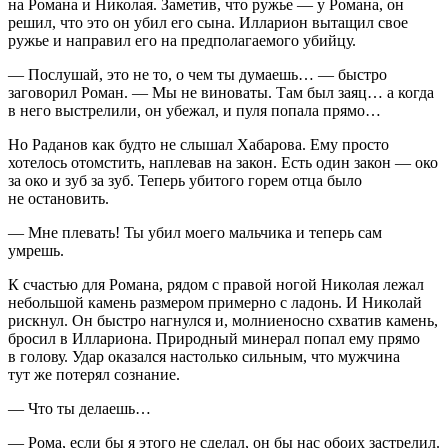
на Романа и Николая. Заметив, что ружье — у Романа, он
решил, что это он убил его сына. Илларион вытащил свое
ружье и направил его на предполагаемого убийцу.
— Послушай, это не то, о чем ты думаешь… — быстро
заговорил Роман. — Мы не
вино
ваты. Там был заяц… а когда
в него выстрелили, он убежал, и пуля попала прямо…
Но Раданов как будто не слышал Хабарова. Ему просто
хотелось отомстить, наплевав на закон. Есть один закон — око
за око и зуб за зуб. Теперь убитого горем отца было
не остановить.
— Мне плевать! Ты убил моего мальчика и теперь сам
умрешь.
К счастью для Романа, рядом с правой ногой Николая лежал
небольшой камень размером примерно с ладонь. И Николай
рискнул. Он быстро нагнулся и, молниеносно схватив камень,
бросил в Иллариона. Природный минерал попал ему прямо
в голову. Удар оказался настолько сильным, что мужчина
тут же потерял
сознание
.
— Что ты делаешь…
— Рома, если бы я этого не сделал, он бы нас обоих застрелил.