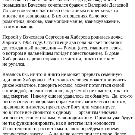
повышения Вячеслав сочетался браком с Валерией Дагаевой.
Их союз оказался настолько счастливым и крепким, что
многие им завидовали. В их отношениях было все:
романтика, любовь, взаимопонимание, взаимоуважение,
взаимопомощь.
Первой у Вячеслава Сергеевича Хабарова родилась дочка
Лариса в 1964 году. Спустя еще два года на свет появился
долгожданный наследник — Роман (отец главного героя,
о котором в дальнейшем пойдет повествование). В доме
Хабаровых царили порядок и чистота, никто ни с кем
не ругался.
Казалось бы, ничто и никто не может прервать семейную
идиллию Хабаровых. Вот только человек может приручить
дикое животное, покорить космос, может потягаться силой
с природой, но единственное, над чем он не властен, так это
над смертью. Никому еще не удавалось ее обмануть. Да, кто-то
пытается вести здоровый образ жизни, занимается спортом,
правильно питается, практикует йогу или медитирует,
но в итоге все сводится к одному — организм человека
износится, станет старым, малоподвижным. Органы уже будут
не так функционировать, как в детстве или молодости.
И постепенно от рассвета мы плавно перейдем к своему
логическому закату… А на наше место придет новое, более