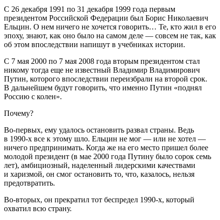
С 26 декабря 1991 по 31 декабря 1999 года первым
президент
ом
Росси
йской Федерации был Борис Николаевич
Ельцин
. О нем ничего не хочется говорить… Те, кто жил в его
эпоху, знают, как оно было на самом деле — совсем не так, как
об этом впоследствии напишут в учебниках истории.
С 7 мая 2000 по 7 мая 2008 года вторым
президент
ом стал
никому тогда еще не известный Владимир Владимирович
Путин
, которого впоследствии переизбрали на второй срок.
В дальнейшем будут говорить, что именно
Путин
«поднял
Росси
ю с колен».
Почему?
Во-первых, ему удалось остановить развал страны. Ведь
в 1990-х все к этому шло.
Ельцин
не мог — или не хотел —
ничего предпринимать. Когда же на его место пришел более
молодой президент (в мае 2000 года
Путин
у было сорок семь
лет), амбициозный, наделенный лидерскими качествами
и харизмой, он смог остановить то, что, казалось, нельзя
предотвратить.
Во-вторых, он прекратил тот беспредел 1990-х, который
охватил всю страну.