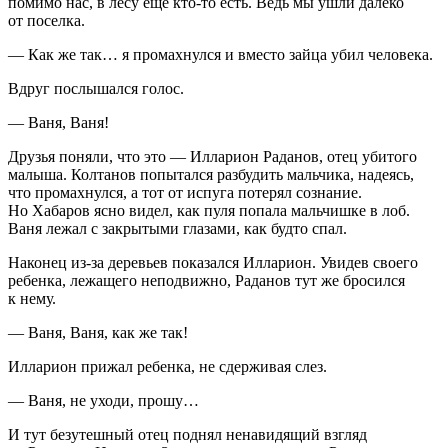
помимо нас, в лесу еще кто-то есть. Ведь мы ушли далеко
от поселка.
— Как же так… я промахнулся и вместо зайца убил человека.
Вдруг послышался голос.
— Ваня, Ваня!
Друзья поняли, что это — Илларион Раданов, отец убитого
малыша. Колтанов попытался разбудить мальчика, надеясь,
что промахнулся, а тот от испуга потерял
сознание
.
Но Хабаров ясно видел, как пуля попала мальчишке в лоб.
Ваня лежал с закрытыми глазами, как будто спал.
Наконец из-за деревьев показался Илларион. Увидев своего
ребенка, лежащего неподвижно, Раданов тут же бросился
к нему.
— Ваня, Ваня, как же так!
Илларион прижал ребенка, не сдерживая слез.
— Ваня, не уходи, прошу…
И тут безутешный отец поднял ненавидящий взгляд