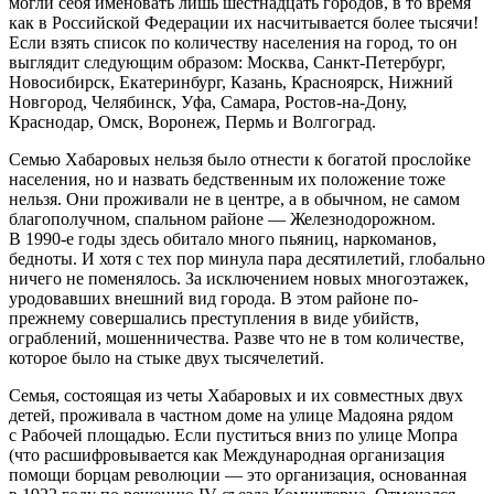
могли себя именовать лишь шест
надцат
ь городов, в то время
как в
Росси
йской Федерации их насчитывается более тысячи!
Если взять список по количеству населения на город, то он
выглядит следующим образом: Москва, Санкт-Петербург,
Новосибирск, Екатеринбург, Казань, Красноярск, Нижний
Новгород, Челябинск, Уфа, Самара, Ростов-на-Дону,
Краснодар, Омск, Воронеж, Пермь и Волгоград.
Семью Хабаровых нельзя было отнести к богатой прослойке
населения, но и назвать бедственным их положение тоже
нельзя. Они проживали не в центре, а в обычном, не самом
благополучном, спальном районе — Железнодорожном.
В 1990-е годы здесь обитало много пьяниц,
наркоман
ов,
бедноты. И хотя с тех пор минула пара десятилетий, глобально
ничего не поменялось. За исключением новых многоэтажек,
уродовавших внешний вид города. В этом районе по-
прежнему совершались преступления в виде убийств,
ограблений, мошенничества. Разве что не в том количестве,
которое было на стыке двух тысячелетий.
Семья, состоящая из четы Хабаровых и их совместных двух
детей, проживала в частном доме на улице Мадояна рядом
с Рабочей площадью. Если пуститься вниз по улице Мопра
(что расшифровывается как Международная организация
помощи борцам революции — это организация, основанная