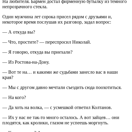
На любителя. Бармен достал фирменную бутылку из темного
непрозрачного стекла.
Один мужчина лет сорока присел рядом с друзьями и,
некоторое время послушав их разговор, задал вопрос:
— А откуда вы?
— Что, простите? — переспросил Николай.
— Я говорю, откуда вы приехали?
— Из Ростова-на-Дону.
— Вот те на… и какими же судьбами занесло вас в наши
края?
— Мы с другом давно мечтали съездить сюда поохотиться.
— На кого?
— Да хоть на волка, — с усмешкой ответил Колтанов.
— Их у нас не так-то много осталось. А вот зайцев… они
плодятся, как кролики, глазом не успеешь моргнуть.