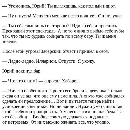
— Угомонись, Юрий! Ты выглядишь, как полный идиот.
— Ну и пусть! Меня это меньше всего волнует. Он получит.
— Ты себя слышишь со стороны?! Иди к себе и проспись.
Прекращай этот спектакль. А не то я лично выбью тебе зубы
так, что ты их будешь собирать по всему бару. Ты ж меня
знаешь.
После этой угрозы Забарский отчасти пришел в себя.
— Ладно-ладно, Илларион. Отпусти. Я ухожу.
Юрий покинул бар.
— Что это с ним? — спросил Хабаров.
— Ничего особенного. Просто его бросила девушка. Только
вчера он узнал, что она ему изменила. А он-то уже собирался
сделать ей предложение… Вот и пытается теперь найти
успокоение в выпивке. Но не найдет. Нужно уметь пить так,
чтобы себя контролировать. А у него с этим полная беда. Так
что без обид… Вообще советую держаться подальше
от нетрезвых. От них можно ожидать все, что угодно.