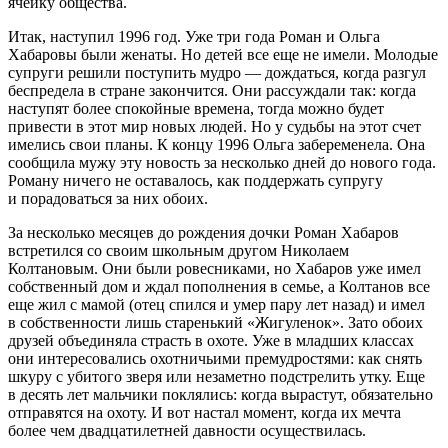
ячейку общества.
Итак, наступил 1996 год. Уже три года Роман и Ольга
Хабаровы были женаты. Но детей все еще не имели. Молодые
супруги решили поступить мудро — дождаться, когда разгул
беспредела в стране закончится. Они рассуждали так: когда
наступят более спокойные времена, тогда можно будет
привести в этот мир новых людей. Но у судьбы на этот счет
имелись свои планы. К концу 1996 Ольга забеременела. Она
сообщила мужу эту новость за несколько дней до нового года.
Роману ничего не оставалось, как поддержать супругу
и порадоваться за них обоих.
За несколько месяцев до рождения дочки Роман Хабаров
встретился со своим школьным другом Николаем
Колтановым. Они были ровесниками, но Хабаров уже имел
собственный дом и ждал пополнения в семье, а Колтанов все
еще жил с мамой (отец спился и умер пару лет назад) и имел
в собственности лишь старенький «Жигуленок». Зато обоих
друзей объединяла страсть в охоте. Уже в младших классах
они интересовались охотничьими премудростями: как снять
шкуру с убитого зверя или незаметно подстрелить утку. Еще
в десять лет мальчики поклялись: когда вырастут, обязательно
отправятся на охоту. И вот настал момент, когда их мечта
более чем двадцат
илетн
ей давности осуществилась.