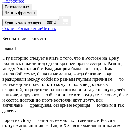
Подробнее
Пожаловаться
Читать фрагмент
Купить
электронную — 800 ₽
О книге
Оглавление
Читать
Бесплатный фрагмент
Глава I
Эту историю следует начать с того, что в Ростове-на-Дону
родились и жили под одной крышей брат с сестрой. Разница
между Анастасией и Владимиром была в два года. Как
и в любой семье, бывали моменты, когда близкие люди
враждовали между собой по разным глупым причинам — то
телевизор не поделили, то кому-то больше досталось
сладостей, то родители одного похвалили за успешную учебу
в школе, а другого — забыли, и все в таком духе. Словом, брат
и сестра постоянно противостояли друг другу, как
англичане — французам, северные корейцы — южным и так
далее…
Город на Дону — один из немногих, имеющих в
Росси
и
статус «миллионника». Так, в XXI веке «миллионниками»