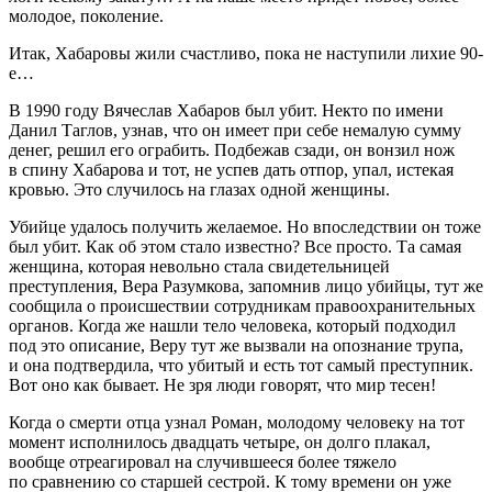
молодое, поколение.
Итак, Хабаровы жили счастливо, пока не наступили лихие 90-
е…
В 1990 году Вячеслав Хабаров был убит. Некто по имени
Данил Таглов, узнав, что он имеет при себе немалую сумму
денег, решил его ограбить. Подбежав сзади, он вонзил нож
в спину Хабарова и тот, не успев дать отпор, упал, истекая
кровью. Это случилось на глазах одной женщины.
Убийце удалось получить желаемое. Но впоследствии он тоже
был убит. Как об этом стало известно? Все просто. Та самая
женщина, которая невольно стала свидетельницей
преступления, Вера Разумкова, запомнив лицо убийцы, тут же
сообщила о происшествии сотрудникам правоохранительных
органов. Когда же нашли тело человека, который подходил
под это описание, Веру тут же вызвали на опознание трупа,
и она подтвердила, что убитый и есть тот самый преступник.
Вот оно как бывает. Не зря люди говорят, что мир тесен!
Когда о смерти отца узнал Роман, молодому человеку на тот
момент исполнилось двадцать четыре, он долго плакал,
вообще отреагировал на случившееся более тяжело
по сравнению со старшей сестрой. К тому времени он уже