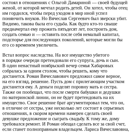
состоял в отношениях с Ольгой Дамариной — своей будущей
женой, от которой мечтал родить детей. Он хотел, чтобы отец
им гордился, чтобы перед уходом в мир иной успел
понянчить внуков. Но Вячеслав Сергеевич был зверски убит.
Видимо, такова была его судьба. Как будто кто-то свыше
предначертал ему прожить пятьдесят лет, построить дом,
создать семью и — оставить после себя немалый капитал,
подспорье для последующих поколений, которые могли бы
его со временем увеличить.
Встал вопрос наследства. На все имущество убитого
в порядке очереди претендовали его супруга, дочь и сын.
В один ненастный ноябрьский вечер семья Хабаровых
собралась за одним столом, чтобы решить, кому что
достанется. Роман Вячеславович предложил самое верное,
на его взгляд, решение. Пусть дом с прилегающим участком
достанется ему. А деньги поделят поровну мать и сестра.
Также он пообещал, что после смерти бабушки и дедушки
по материнской линии, он не будет претендовать на их
имущество. Свое решение брат аргументировал тем, что он,
в отличие от сестры, уже несколько лет состоит в серьезных
отношениях, в скором времени намерен сделать своей
девушке предложение и сыграть свадьбу. К тому же, дому
требовался ремонт. И Роман обещал сделать все за свой счет,
если станет полноправным владельцем. Лариса Вячеславовна,