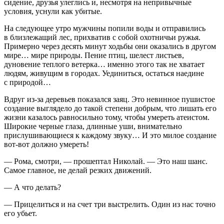
сидение, друзья улеглись и, несмотря на непривычные
условия, уснули как убитые.
На следующее утро мужчины попили воды и отправились
в близлежащий лес, прихватив с собой охотничьи ружья.
Примерно через десять минут ходьбы они оказались в другом
мире… мире природы.
Пение птиц
, шелест листьев,
дуновение теплого ветерка… именно этого так не хватает
людям, живущим в городах. Уединиться, остаться наедине
с природой…
Вдруг из-за деревьев показался заяц. Это невинное пушистое
создание выглядело до такой степени добрым, что лишать его
жизни казалось равносильно тому, чтобы умереть атеистом.
Широкие черные глаза, длинные уши, внимательно
прислушивающиеся к каждому звуку… И это милое создание
вот-вот должно умереть!
— Рома, смотри, — прошептал Николай. — Это наш шанс.
Самое главное, не делай резких движений.
— А что делать?
— Прицелиться и на счет три выстрелить. Один из нас точно
его убьет.