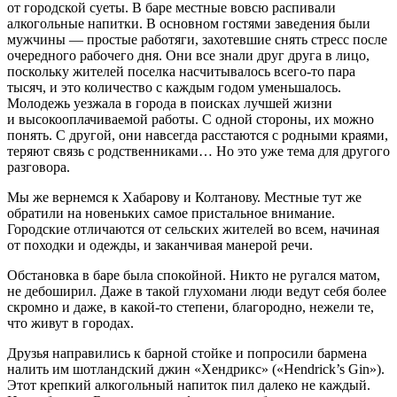
от городской суеты. В баре местные вовсю распивали
алкогол
ьные напитки. В основном гостями заведения были
мужчины — простые работяги, захотевшие снять стресс после
очередного рабочего дня. Они все знали друг друга в лицо,
поскольку жителей поселка насчитывалось всего-то пара
тысяч, и это количество с каждым годом уменьшалось.
Молодежь уезжала в города в поисках лучшей жизни
и высокооплачиваемой работы. С одной стороны, их можно
понять. С другой, они навсегда расстаются с родными краями,
теряют связь с родственниками… Но это уже тема для другого
разговора.
Мы же вернемся к Хабарову и Колтанову. Местные тут же
обратили на новеньких самое пристальное внимание.
Городские отличаются от сельских жителей во всем, начиная
от походки и одежды, и заканчивая манерой речи.
Обстановка в баре была спокойной. Никто не ругался матом,
не дебоширил. Даже в такой глухомани люди ведут себя более
скромно и даже, в какой-то степени, благородно, нежели те,
что живут в городах.
Друзья направились к барной стойке и попросили бармена
налить им шотландский джин «Хендрикс» («Hendrick’s Gin»).
Этот крепкий
алкогол
ьный напиток пил далеко не каждый.