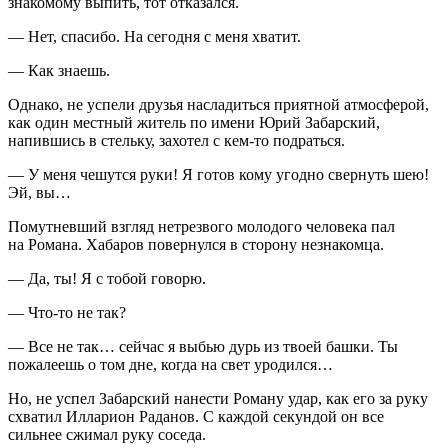
знакомому выпить, тот отказался.
— Нет, спасибо. На сегодня с меня хватит.
— Как знаешь.
Однако, не успели друзья насладиться приятной атмосферой,
как один местный житель по имени Юрий Забарский,
напившись в стельку, захотел с кем-то подраться.
— У меня чешутся руки! Я готов кому угодно свернуть шею!
Эй, вы…
Помутневший взгляд нетрезвого молодого человека пал
на Романа. Хабаров повернулся в сторону незнакомца.
— Да, ты! Я с тобой говорю.
— Что-то не так?
— Все не так… сейчас я выбью
дурь
из твоей башки. Ты
пожалеешь о том дне, когда на свет уродился…
Но, не успел Забарский нанести Роману удар, как его за руку
схватил Илларион Раданов. С каждой секундой он все
сильнее сжимал руку соседа.