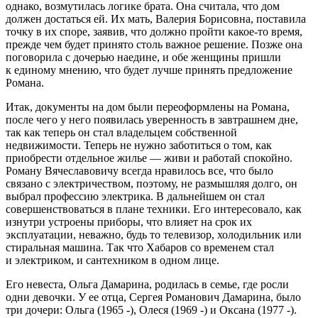
однако, возмутилась логике брата. Она считала, что дом
должен достаться ей. Их мать, Валерия Борисовна, поставила
точку в их споре, заявив, что должно пройти какое-то время,
прежде чем будет принято столь важное решение. Позже она
поговорила с дочерью наедине, и обе женщины пришли
к единому мнению, что будет лучше принять предложение
Романа.
Итак, документы на дом были переоформлены на Романа,
после чего у него появилась уверенность в завтрашнем дне,
так как теперь он стал владельцем собственной
недвижимости. Теперь не нужно заботиться о том, как
приобрести отдельное жилье — живи и работай спокойно.
Роману Вячеславовичу всегда нравилось все, что было
связано с электричеством, поэтому, не размышляя долго, он
выбрал профессию электрика. В дальнейшем он стал
совершенствоваться в плане техники. Его интересовало, как
изнутри устроены приборы, что влияет на срок их
эксплуатации, неважно, будь то телевизор, холодильник или
стиральная машина. Так что Хабаров со временем стал
и электриком, и сантехником в одном лице.
Его невеста, Ольга Дамарина, родилась в семье, где росли
одни девочки. У ее отца, Сергея Романович Дамарина, было
три дочери: Ольга (1965 -), Олеся (1969 -) и Оксана (1977 -).