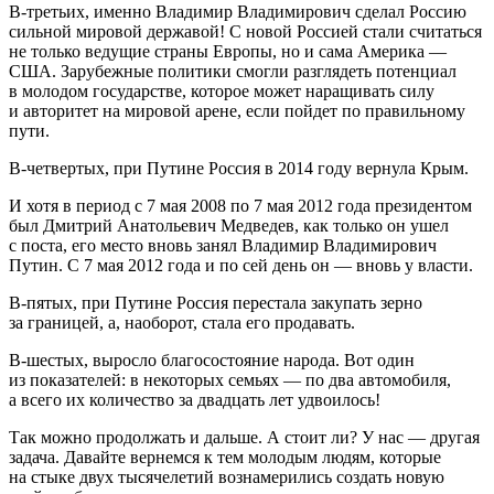
В-третьих, именно Владимир Владимирович сделал
Росси
ю
сильной мировой державой! С новой
Росси
ей стали считаться
не только ведущие страны Европы, но и сама
Америк
а —
США. Зарубежные политики смогли разглядеть потенциал
в молодом государстве, которое может наращивать силу
и авторитет на мировой арене, если пойдет по правильному
пути.
В-четвертых, при
Путин
е
Росси
я в 2014 году вернула
Крым
.
И хотя в период с 7 мая 2008 по 7 мая 2012 года
президент
ом
был Дмитрий Анатольевич
Медведев
, как только он ушел
с поста, его место вновь занял Владимир Владимирович
Путин
. С 7 мая 2012 года и по сей день он — вновь у власти.
В-пятых, при
Путин
е
Росси
я перестала закупать зерно
за границей, а, наоборот, стала его продавать.
В-шестых, выросло благосостояние народа. Вот один
из показателей: в некоторых семьях — по два автомобиля,
а всего их количество за двадцать лет удвоилось!
Так можно продолжать и дальше. А стоит ли? У нас — другая
задача. Давайте вернемся к тем молодым людям, которые
на стыке двух тысячелетий вознамерились создать новую