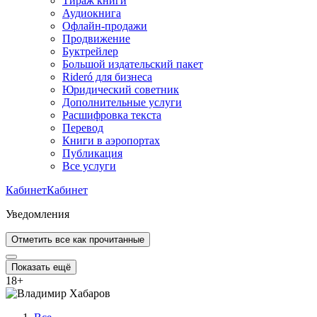
Тираж книги
Аудиокнига
Офлайн-продажи
Продвижение
Буктрейлер
Большой издательский пакет
Rideró для бизнеса
Юридический советник
Дополнительные услуги
Расшифровка текста
Перевод
Книги в аэропортах
Публикация
Все услуги
Кабинет
Кабинет
Уведомления
Отметить все как прочитанные
Показать ещё
18
+