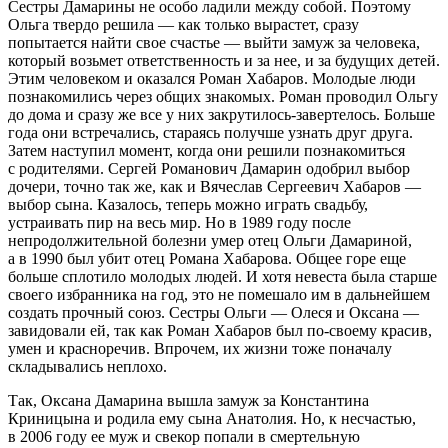
Сестры Дамарины не особо ладили между собой. Поэтому
Ольга твердо решила — как только вырастет, сразу
попытается найти свое счастье — выйти замуж за человека,
который возьмет ответственность и за нее, и за будущих детей.
Этим человеком и оказался Роман Хабаров. Молодые люди
познакомились через общих знакомых. Роман проводил Ольгу
до дома и сразу же все у них закрутилось-завертелось. Больше
года они встречались, стараясь получше узнать друг друга.
Затем наступил момент, когда они решили познакомиться
с родителями. Сергей Романович Дамарин одобрил выбор
дочери, точно так же, как и Вячеслав Сергеевич Хабаров —
выбор сына. Казалось, теперь можно играть свадьбу,
устраивать пир на весь мир. Но в 1989 году после
непродолжительной болезни умер отец Ольги Дамариной,
а в 1990 был убит отец Романа Хабарова. Общее горе еще
больше сплотило молодых людей. И хотя невеста была старше
своего избранника на год, это не помешало им в дальнейшем
создать прочный союз. Сестры Ольги — Олеся и Оксана —
завидовали ей, так как Роман Хабаров был по-своему красив,
умен и красноречив. Впрочем, их жизни тоже поначалу
складывались неплохо.
Так, Оксана Дамарина вышла замуж за Константина
Криницына и родила ему сына Анатолия. Но, к несчастью,
в 2006 году ее муж и свекор попали в смертельную