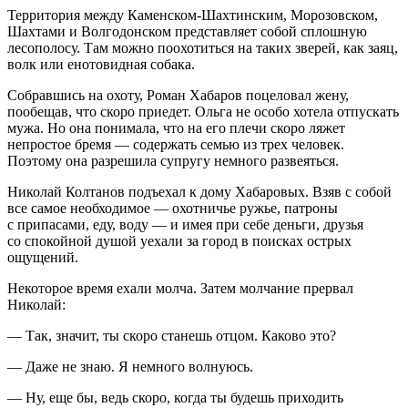
Территория между Каменском-Шахтинским, Морозовском,
Шахтами и Волгодонском представляет собой сплошную
лесополосу. Там можно поохотиться на таких зверей, как заяц,
волк или енотовидная собака.
Собравшись на охоту, Роман Хабаров по
целов
ал жену,
пообещав, что скоро приедет. Ольга не особо хотела отпускать
мужа. Но она понимала, что на его плечи скоро ляжет
непростое бремя — содержать семью из трех человек.
Поэтому она разрешила супругу немного развеяться.
Николай Колтанов подъехал к дому Хабаровых. Взяв с собой
все самое необходимое — охотничье ружье, патроны
с припасами, еду, воду — и имея при себе деньги, друзья
со спокойной душой уехали за город в поисках острых
ощущений.
Некоторое время ехали молча. Затем молчание прервал
Николай:
— Так, значит, ты скоро станешь отцом. Каково это?
— Даже не знаю. Я немного волнуюсь.
— Ну, еще бы, ведь скоро, когда ты будешь приходить