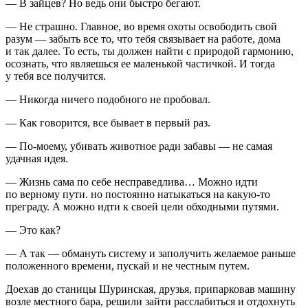
— В зайцев? Но ведь они быстро бегают.
— Не страшно. Главное, во время охоты освободить свой
разум — забыть все то, что тебя связывает на работе, дома
и так далее. То есть, ты должен найти с природой гармонию,
осознать, что являешься ее маленькой частичкой. И тогда
у тебя все получится.
— Никогда ничего подобного не пробовал.
— Как говорится, все бывает в первый раз.
— По-моему, убивать животное ради забавы — не самая
удачная идея.
— Жизнь сама по себе несправедлива… Можно идти
по верному пути. но постоянно натыкаться на какую-то
преграду. А можно идти к своей цели обходными путями.
— Это как?
— А так — обмануть систему и заполучить желаемое раньше
положенного времени, пускай и не честным путем.
Доехав до станицы Шуринская, друзья, припарковав машину
возле местного бара, решили зайти расслабиться и отдохнуть