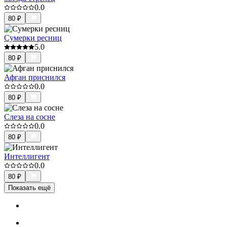
0.0
80
₽
Сумерки ресниц
5.0
80
₽
Афган приснился
0.0
80
₽
Слеза на сосне
0.0
80
₽
Интеллигент
0.0
80
₽
Показать ещё