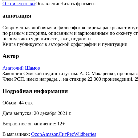
О книге
отзывы
Оглавление
Читать фрагмент
аннотация
Современная любовная и философская лирика раскрывает внутр
по разным историям, описанным и зарисованным по сюжету сти
не опускаются до низости, лжи, подлости.
Книга публикуется в авторской орфографии и пунктуации
Автор
Анатолий Шамов
Закончил Сумской пединститут им. А. С. Макаренко, преподав
Член РСП, имею награды… на стихире 22.000 произведений, 250.
Подробная информация
Объем:
44
стр.
Дата выпуска:
20 декабря 2021 г.
Возрастное ограничение:
12
+
В магазинах:
Ozon
Amazon
ЛитРес
Wildberries