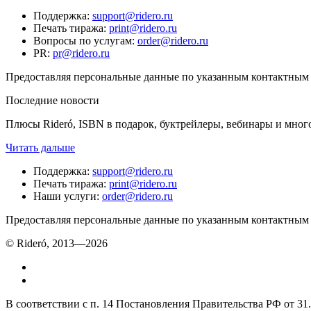
Поддержка
:
support@ridero.ru
Печать тиража
:
print@ridero.ru
Вопросы по услугам
:
order@ridero.ru
PR
:
pr@ridero.ru
Предоставляя персональные данные по указанным контактным д
Последние новости
Плюсы Rideró, ISBN в подарок, буктрейлеры, вебинары и мног
Читать дальше
Поддержка
:
support@ridero.ru
Печать тиража
:
print@ridero.ru
Наши услуги
:
order@ridero.ru
Предоставляя персональные данные по указанным контактным д
© Rideró, 2013—
2026
В соответствии с п. 14 Постановления Правительства РФ от 3