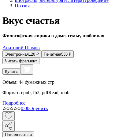
Биография, литература и литературоведение
Поэзия
Вкус счастья
Философская лирика о доме, семье, любовная
Анатолий Шамов
Электронная
120
₽
Печатная
533
₽
Читать фрагмент
Купить
Объем:
44
бумажных стр.
Формат:
epub, fb2, pdfRead, mobi
Подробнее
0.0
0
Оценить
Пожаловаться