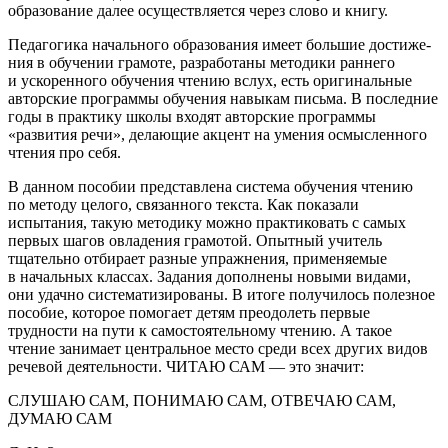
образование далее осуществляется через слово и книгу.
Педагогика начального образования имеет большие достиже­
ния в обучении грамоте, разработаны методики раннего
и ускоренного обучения чтению вслух, есть оригинальные
авторские программы обу­чения навыкам письма. В последние
годы в практику школы входят ав­торские программы
«развития речи», делающие акцент на умения ос­мысленного
чтения про себя.
В данном пособии представлена система обучения чтению
по методу целого, связанного текста. Как показали
испытания, такую ме­тодику можно практиковать с самых
первых шагов овладения грамотой. Опытный учитель
тщательно отбирает разные упражнения, применяемые
в начальных классах. Задания дополнены новыми видами,
они удачно систематизированы. В итоге получилось полезное
пособие, которое помогает детям преодолеть первые
трудности на пути к само­стоятельному чтению. А такое
чтение занимает центральное место сре­ди всех других видов
речевой деятельности. ЧИТАЮ САМ — это значит:
СЛУШАЮ САМ, ПОНИМАЮ САМ, ОТВЕЧАЮ САМ,
ДУМАЮ САМ