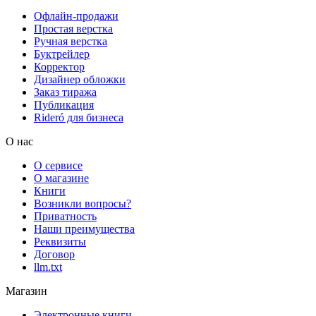
Офлайн-продажи
Простая верстка
Ручная верстка
Буктрейлер
Корректор
Дизайнер обложки
Заказ тиража
Публикация
Rideró для бизнеса
О нас
О сервисе
О магазине
Книги
Возникли вопросы?
Приватность
Наши преимущества
Реквизиты
Договор
llm.txt
Магазин
Электронные книги