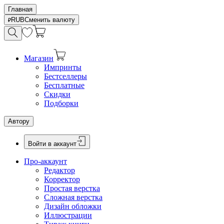
Главная
RUB
Сменить валюту
Магазин
Импринты
Бестселлеры
Бесплатные
Скидки
Подборки
Автору
Войти в аккаунт
Про-аккаунт
Редактор
Корректор
Простая верстка
Сложная верстка
Дизайн обложки
Иллюстрации