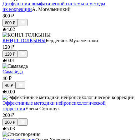
Дисфункции лимфатической системы и методы
их коррекции
А. Могельницкий
800
₽
800
₽
4.0
2
КӨҢІЛ ТОЛҚЫНЫ
Берденбек Мухаметхали
120
₽
120
₽
0.0
1
Самаведа
40
₽
40
₽
0.0
0
Эффективные методики нейропсихологической
коррекции
Елена Созончук
200
₽
200
₽
5.0
3
Стихотворения
Ольга Холодова