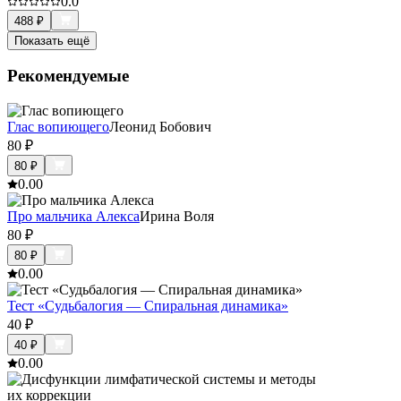
0.0
488
₽
Показать ещё
Рекомендуемые
Глас вопиющего
Леонид Бобович
80
₽
80
₽
0.0
0
Про мальчика Алекса
Ирина Воля
80
₽
80
₽
0.0
0
Тест «Судьбалогия — Спиральная динамика»
40
₽
40
₽
0.0
0