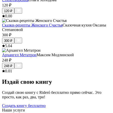
120
₽
120
₽
0.0
0
Сказки-рецепты Женского Счастья
Сказочная кухня Оксаны
Степановой
300
₽
300
₽
5.0
4
Архангел Метатрон
Максим Модлинский
248
₽
248
₽
0.0
1
Издай свою книгу
Создай свою книгу с Rideró бесплатно прямо сейчас. Это
просто, как раз, два, три!
Создать книгу бесплатно
Наши услуги