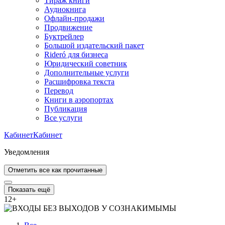
Тираж книги
Аудиокнига
Офлайн-продажи
Продвижение
Буктрейлер
Большой издательский пакет
Rideró для бизнеса
Юридический советник
Дополнительные услуги
Расшифровка текста
Перевод
Книги в аэропортах
Публикация
Все услуги
Кабинет
Кабинет
Уведомления
Отметить все как прочитанные
Показать ещё
12
+