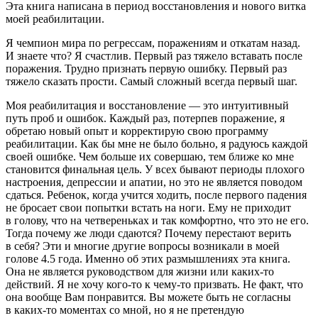
Эта книга написана в период восстановления и нового витка
моей реабилитации.
Я чемпион мира по регрессам, поражениям и откатам назад.
И знаете что? Я счастлив. Первый раз тяжело вставать после
поражения. Трудно признать первую ошибку. Первый раз
тяжело сказать прости. Самый сложный всегда первый шаг.
Моя реабилитация и восстановление — это интуитивный
путь проб и ошибок. Каждый раз, потерпев поражение, я
обретаю новый опыт и корректирую свою программу
реабилитации. Как бы мне не было больно, я радуюсь каждой
своей ошибке. Чем больше их совершаю, тем ближе ко мне
становится финальная цель. У всех бывают периоды плохого
настроения, депрессии и апатии, но это не является поводом
сдаться. Ребенок, когда учится ходить, после первого падения
не бросает свои попытки встать на ноги. Ему не приходит
в голову, что на четвереньках и так комфортно, что это не его.
Тогда почему же люди сдаются? Почему перестают верить
в себя? Эти и многие другие вопросы возникали в моей
голове 4.5 года. Именно об этих размышлениях эта книга.
Она не является руководством для жизни или каких-то
действий. Я не хочу кого-то к чему-то призвать. Не факт, что
она вообще Вам понравится. Вы можете быть не согласны
в каких-то моментах со мной, но я не претендую