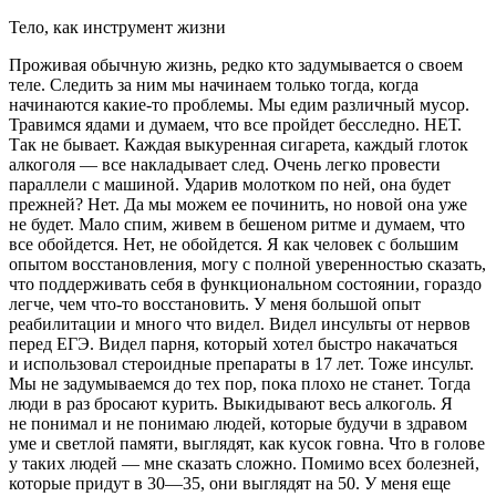
Тело, как инструмент жизни
Проживая обычную жизнь, редко кто задумывается о своем
теле. Следить за ним мы начинаем только тогда, когда
начинаются какие-то проблемы. Мы едим различный мусор.
Травимся ядами и думаем, что все пройдет бесследно. НЕТ.
Так не бывает. Каждая выкуренная
сигар
ета, каждый глоток
алкоголя — все накладывает след. Очень легко провести
параллели с машиной. Ударив молотком по ней, она будет
прежней? Нет. Да мы можем ее починить, но новой она уже
не будет. Мало спим, живем в бешеном ритме и думаем, что
все обойдется. Нет, не обойдется. Я как человек с большим
опытом восстановления, могу с полной уверенностью сказать,
что поддерживать себя в функциональном состоянии, гораздо
легче, чем что-то восстановить. У меня большой опыт
реабилитации и много что видел. Видел инсульты от нервов
перед ЕГЭ. Видел парня, который хотел быстро накачаться
и использовал стероидные препараты в 17 лет. Тоже инсульт.
Мы не задумываемся до тех пор, пока плохо не станет. Тогда
люди в раз бросают
курит
ь. Выкидывают весь
алкогол
ь. Я
не понимал и не понимаю людей, которые будучи в здравом
уме и светлой памяти, выглядят, как кусок говна. Что в голове
у таких людей — мне сказать сложно. Помимо всех болезней,
которые придут в 30—35, они выглядят на 50. У меня еще