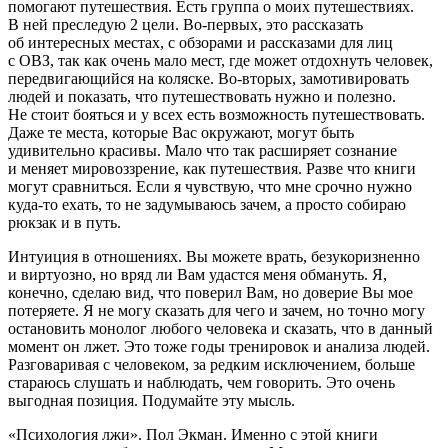
помогают путешествия. Есть группа о моих путешествиях.
В ней преследую 2 цели. Во-первых, это рассказать
об интересных местах, с обзорами и рассказами для лиц
с ОВЗ, так как очень мало мест, где может отдохнуть человек,
передвигающийся на коляске. Во-вторых, замотивировать
людей и показать, что путешествовать нужно и полезно.
Не стоит бояться и у всех есть возможность путешествовать.
Даже те места, которые Вас окружают, могут быть
удивительно красивы. Мало что так расширяет сознание
и меняет мировоззрение, как путешествия. Разве что книги
могут сравниться. Если я чувствую, что мне срочно нужно
куда-то ехать, то не задумываюсь зачем, а просто собираю
рюкзак и в путь.
Интуиция в отношениях. Вы можете врать, безукоризненно
и виртуозно, но вряд ли Вам удастся меня обмануть. Я,
конечно, сделаю вид, что поверил Вам, но доверие Вы мое
потеряете. Я не могу сказать для чего и зачем, но точно могу
остановить монолог любого человека и сказать, что в данный
момент он лжет. Это тоже годы тренировок и анализа людей.
Разговаривая с человеком, за редким исключением, больше
стараюсь слушать и наблюдать, чем говорить. Это очень
выгодная позиция. Подумайте эту мысль.
«Психология лжи». Пол Экман. Именно с этой книги