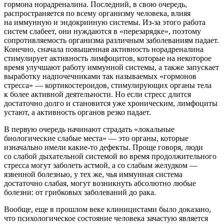
гормона норадреналина. Последний, в свою очередь,
распространяется по всему организму человека, влияя
на иммунную и эндокринную системы. Из-за этого работа
систем слабеет, они нуждаются в «перезарядке», поэтому
сопротивляемость организма различным заболеваниям падает.
Конечно, сначала повышенная активность норадреналина
стимулирует активность лимфоцитов, которые на некоторое
время улучшают работу иммунной системы, а также запускает
выработку надпочечниками так называемых «гормонов
стресса» — кортикостероидов, стимулирующих органы тела
к более активной деятельности. Но если стресс длится
достаточно долго и становится уже хроническим, лимфоциты
устают, а активность органов резко падает.
В первую очередь начинают страдать «локальные
биологические слабые места» — это органы, которые
изначально имели какие-то дефекты. Проще говоря, люди
со слабой дыхательной системой во время продолжительного
стресса могут заболеть астмой, а со слабым желудком —
язвенной болезнью, у тех же, чья иммунная система
достаточно слабая, могут возникнуть абсолютно любые
болезни: от грибковых заболеваний до рака.
Вообще, еще в прошлом веке клиницистами было доказано,
что психологическое состояние человека зачастую является