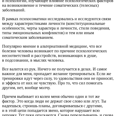
и психологии, изучающее влияние психологических факторов
на возникновение и течение соматических (телесных)
заболеваний.
В рамках психосоматики исследовались и исследуются связи
между характеристиками личности (конституциональные
особенности, черты характера и личности, стили поведения,
типы эмоциональных конфликтов) и тем или иным
соматическим заболеванием.
Популярно мнение в альтернативной медицине, что все
болезни человека возникают по причине психологических
несоответствий и расстройств, возникающих в душе,
в подсознании, в мыслях человека.
Все валится из рук. Ничего не получается в делах. И самое
важное для меня, пропадает желание тренироваться. Если же
тренировки идут через силу, то удовольствия они не приносят,
и эффекта от них не чувствую. Про то, что сил помогать
другим, нет, вообще молчу.
Причем выбивает из колеи меня обычно один и тот же
фактор. Это когда люди не держат свое слово или лгут. Ты
надеешься, строишь планы, договариваешься с другими,
и в этой цепи попадается звено, которое нарушает всю
цепочку. Тут руки опускаются. Снова переделываешь, и снова