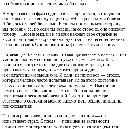
на обследование и лечение таких больных.
В мире известна фраза одного врача древности, которую он
однажды сказал своему пациенту: «Нас трое: ты, я и болезнь.
Я борюсь с твоей болезнью. Если ты примешь мою сторону,
мы победим ее, но если ты будешь на ее стороне, она одержит
победу». Любые эмоции и мысли находят свое отражение
в состоянии нашего организма, чувства — наша естественная
реакция на мир. Они влияют и на физическое состояние.
Но зачастую бывает и такое, что мы привыкаем к какому-либо
эмоциональному состоянию и уже не замечаем его. Как
говорится, когда «хорошо» длится слишком долго, оно
превращается в норму, то же самое происходит
и с негативными эмоциями. И один из примеров — стресс,
который человек часто испытывает. Из-за этого состояние
стресса становится для человека нормальным. Именно он
лежит в основе большинства моделей возникновения
психосоматических заболеваний. Так что на примере
стрессового состояния можно рассмотреть общие принципы
психосоматики.
Например, человеку пригрозили увольнением — он
испытывает страх. Отсюда — повышение активности
симпатической нервной системы и увеличение выработки