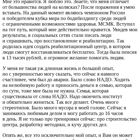
Мне это нравится. Я люблю это. Знаете, что меня отличает
от большинства людей на колясках? После поражения я умею
вставать. На данный момент являюсь чемпионом
Росси
и
и победителем кубка мира по бодибилдингу среди людей
с ограниченными возможностями здоровья. МСМК. Вступил
на тот путь, который мне действительно нравится. Увидев мои
результаты, в социальных сетях стали писать люди
и спрашивать, про восстановление и реабилитацию. Так
родилась идея создать реабилитационный центр, в котором
люди смогут восстанавливаться бесплатно. Тогда была пенсия
в 13 тысяч рублей, и огромное желание помогать людям.
У меня не такая уж длинная жизнь и большой опыт,
но с уверенностью могу сказать, что сейчас я намного
счастливее, чем был до аварии. Было слово НАДО. Ходить
на нелюбимую работу и приносить деньги в семью, которая
по сути, тоже мне была не нужна. Семья, которая
существовала от слова НАДО. Надо окончить институт
и обязательно жениться. Так все делают. Очень много
стереотипов. Было много мусора в моей голове. Сейчас я
занимаюсь любимым делом и могу работать до 16 часов
в день. Я не только про тренировки сейчас: про строительство
центра, разработку методики, и кучу других дел.
Опять же, все это исключительно мой опыт, и Вам он может