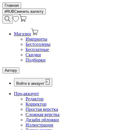
Главная
RUB
Сменить валюту
Магазин
Импринты
Бестселлеры
Бесплатные
Скидки
Подборки
Автору
Войти в аккаунт
Про-аккаунт
Редактор
Корректор
Простая верстка
Сложная верстка
Дизайн обложки
Иллюстрации