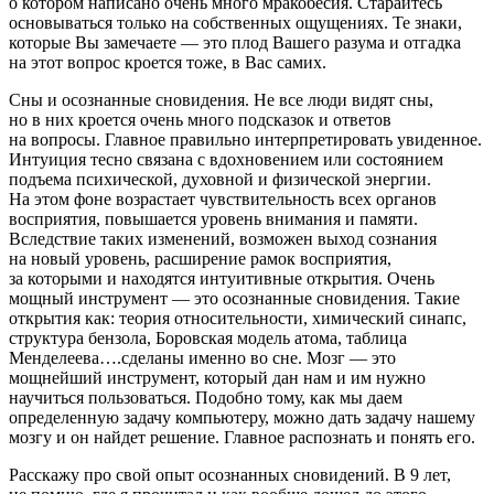
о котором написано очень много мракобесия. Старайтесь
основываться только на собственных ощущениях. Те знаки,
которые Вы замечаете — это плод Вашего разума и отгадка
на этот вопрос кроется тоже, в Вас самих.
Сны и осознанные сновидения. Не все люди видят сны,
но в них кроется очень много подсказок и ответов
на вопросы. Главное правильно интерпретировать увиденное.
Интуиция тесно связана с вдохновением или состоянием
подъема психической, духовной и физической энергии.
На этом фоне возрастает чувствительность всех органов
восприятия, повышается уровень внимания и памяти.
Вследствие таких изменений, возможен выход сознания
на новый уровень, расширение рамок восприятия,
за которыми и находятся интуитивные открытия. Очень
мощный инструмент — это осознанные сновидения. Такие
открытия как: теория относительности, химический синапс,
структура бензола, Боровская модель атома, таблица
Менделеева….сделаны именно во сне. Мозг — это
мощнейший инструмент, который дан нам и им нужно
научиться пользоваться. Подобно тому, как мы даем
определенную задачу компьютеру, можно дать задачу нашему
мозгу и он найдет решение. Главное распознать и понять его.
Расскажу про свой опыт осознанных сновидений. В 9 лет,