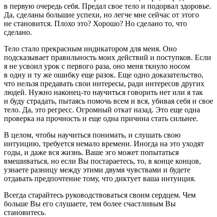
в первую очередь себя. Предал свое тело и подорвал здоровье.
Да, сделаны большие успехи, но легче мне сейчас от этого
не становится. Плохо это? Хорошо? Но сделано то, что
сделано.
Тело стало прекрасным индикатором для меня. Оно
подсказывает правильность моих действий и поступков. Если
я не усвоил урок с первого раза, оно меня ткнуло носом
в одну и ту же ошибку еще разок. Еще одно доказательство,
что нельзя предавать свои интересы, ради интересов других
людей. Нужно наконец-то научиться говорить нет или я так
и буду страдать, пытаясь помочь всем и вся, убивая себя и свое
тело. Да, это регресс. Огромный откат назад. Это еще одна
проверка на прочность и еще одна причина стать сильнее.
В целом, чтобы научиться понимать, и слушать свою
интуицию, требуется немало времени. Иногда на это уходят
годы, и даже вся жизнь. Ваше эго может попытаться
вмешиваться, но если Вы постараетесь, то, в конце концов,
узнаете разницу между этими двумя чувствами и будете
отдавать предпочтение тому, что диктует ваша интуиция.
Всегда старайтесь руководствоваться своим сердцем. Чем
больше Вы его слушаете, тем более счастливым Вы
становитесь.