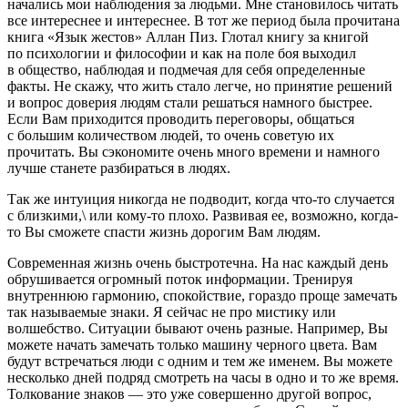
начались мои наблюдения за людьми. Мне становилось читать
все интереснее и интереснее. В тот же период была прочитана
книга «Язык жестов» Аллан Пиз. Глотал книгу за книгой
по психологии и философии и как на поле боя выходил
в общество, наблюдая и подмечая для себя определенные
факты. Не скажу, что жить стало легче, но принятие решений
и вопрос доверия людям стали решаться намного быстрее.
Если Вам приходится проводить переговоры, общаться
с большим количеством людей, то очень советую их
прочитать. Вы сэкономите очень много времени и намного
лучше станете разбираться в людях.
Так же интуиция никогда не подводит, когда что-то случается
с близкими,\ или кому-то плохо. Развивая ее, возможно, когда-
то Вы сможете спасти жизнь дорогим Вам людям.
Современная жизнь очень быстротечна. На нас каждый день
обрушивается огромный поток информации. Тренируя
внутреннюю гармонию, спокойствие, гораздо проще замечать
так называемые знаки. Я сейчас не про мистику или
волшебство. Ситуации бывают очень разные. Например, Вы
можете начать замечать только машину черного цвета. Вам
будут встречаться люди с одним и тем же именем. Вы можете
несколько дней подряд смотреть на часы в одно и то же время.
Толкование знаков — это уже совершенно другой вопрос,