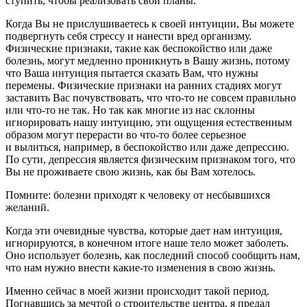
ступить, чтобы реализовать свои планы.
Когда Вы не прислушиваетесь к своей интуиции, Вы можете
подвергнуть себя стрессу и нанести вред организму.
Физические признаки, такие как беспокойство или даже
болезнь, могут медленно проникнуть в Вашу жизнь, потому
что Ваша интуиция пытается сказать Вам, что нужны
перемены. Физические признаки на ранних стадиях могут
заставить Вас почувствовать, что что-то не совсем правильно
или что-то не так. Но так как многие из нас склонны
игнорировать нашу интуицию, эти ощущения естественным
образом могут перерасти во что-то более серьезное
и вылиться, например, в беспокойство или даже депрессию.
По сути, депрессия является физическим признаком того, что
Вы не проживаете свою жизнь, как бы Вам хотелось.
Помните: болезни приходят к человеку от несбывшихся
желаний.
Когда эти очевидные чувства, которые дает нам интуиция,
игнорируются, в конечном итоге наше тело может заболеть.
Оно использует болезнь, как последний способ сообщить нам,
что нам нужно внести какие-то изменения в свою жизнь.
Именно сейчас в моей жизни происходит такой период.
Погнавшись за мечтой о строительстве центра, я предал