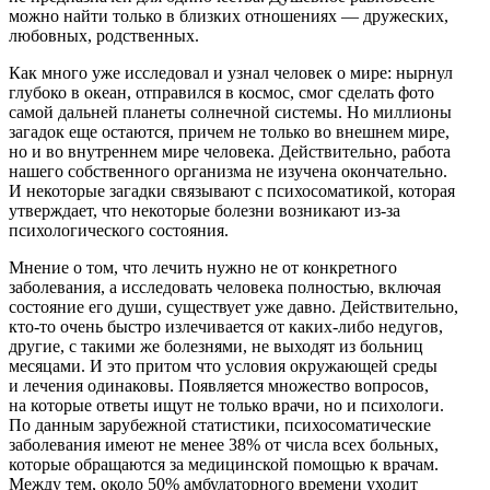
можно найти только в близких отношениях — дружеских,
любовных, родственных.
Как много уже исследовал и узнал человек о мире: нырнул
глубоко в океан, отправился в космос, смог сделать фото
самой дальней планеты солнечной системы. Но миллионы
загадок еще остаются, причем не только во внешнем мире,
но и во внутреннем мире человека. Действительно, работа
нашего собственного организма не изучена окончательно.
И некоторые загадки связывают с психосоматикой, которая
утверждает, что некоторые болезни возникают из-за
психологического состояния.
Мнение о том, что лечить нужно не от конкретного
заболевания, а исследовать человека полностью, включая
состояние его души, существует уже давно. Действительно,
кто-то очень быстро излечивается от каких-либо недугов,
другие, с такими же болезнями, не выходят из больниц
месяцами. И это притом что условия окружающей среды
и лечения одинаковы. Появляется множество вопросов,
на которые ответы ищут не только врачи, но и психологи.
По данным зарубежной статистики, психосоматические
заболевания имеют не менее 38% от числа всех больных,
которые обращаются за медицинской помощью к врачам.
Между тем, около 50% амбулаторного времени уходит