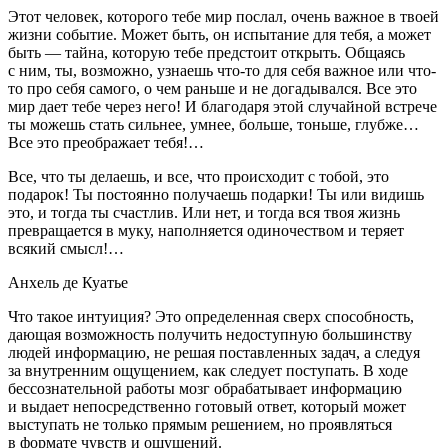
Этот человек, которого тебе мир послал, очень важное в твоей
жизни событие. Может быть, он испытание для тебя, а может
быть — тайна, которую тебе предстоит открыть. Общаясь
с ним, ты, возможно, узнаешь что-то для себя важное или что-
то про себя самого, о чем раньше и не догадывался. Все это
мир дает тебе через него! И благодаря этой случайной встрече
ты можешь стать сильнее, умнее, больше, тоньше, глубже…
Все это преображает тебя!…
Все, что ты делаешь, и все, что происходит с тобой, это
подарок! Ты постоянно получаешь подарки! Ты или видишь
это, и тогда ты счастлив. Или нет, и тогда вся твоя жизнь
превращается в муку, наполняется одиночеством и теряет
всякий смысл!…
Анхель де Куатье
Что такое интуиция? Это определенная сверх способность,
дающая возможность получить недоступную большинству
людей информацию, не решая поставленных задач, а следуя
за внутренним ощущением, как следует поступать. В ходе
бессознательной работы мозг обрабатывает информацию
и выдает непосредственно готовый ответ, который может
выступать не только прямым решением, но проявляться
в формате чувств и ощущений.