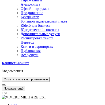
Тираж книги
Аудиокнига
Офлайн-продажи
Продвижение
Буктрейлер
Большой издательский пакет
Rideró для бизнеса
Юридический советник
Дополнительные услуги
Расшифровка текста
Перевод
Книги в аэропортах
Публикация
Все услуги
Кабинет
Кабинет
Уведомления
Отметить все как прочитанные
Показать ещё
18
+