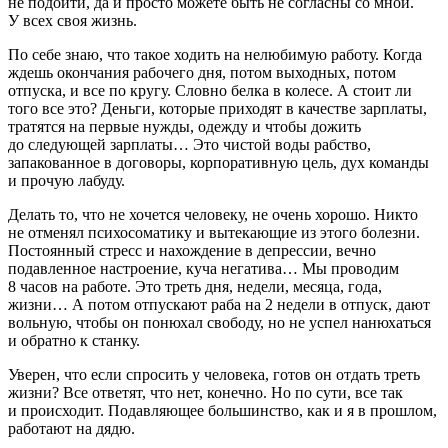
не подойти, да и просто можете быть не согласны со мной.
У всех своя жизнь.
По себе знаю, что такое ходить на нелюбимую работу. Когда
ждешь окончания рабочего дня, потом выходных, потом
отпуска, и все по кругу. Словно белка в
колес
е. А стоит ли
того все это? Деньги, которые приходят в качестве зарплаты,
тратятся на первые нужды, одежду и чтобы дожить
до следующей зарплаты… Это чистой воды рабство,
запакованное в договоры, корпоративную цель, дух команды
и прочую лабуду.
Делать то, что не хочется человеку, не очень хорошо. Никто
не отменял психосоматику и вытекающие из этого болезни.
Постоянный стресс и нахождение в депрессии, вечно
подавленное настроение, куча негатива… Мы проводим
8 часов на работе. Это треть дня, недели, месяца, года,
жизни… А потом отпускают раба на 2 недели в отпуск, дают
вольную, чтобы он понюхал свободу, но не успел нанюхаться
и обратно к станку.
Уверен, что если спросить у человека, готов он отдать треть
жизни? Все ответят, что нет, конечно. Но по сути, все так
и происходит. Подавляющее большинство, как и я в прошлом,
работают на дядю.