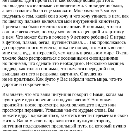
не помню, где я прочитал и как вообще дошел до этого,
но овладел осознанными сновидениями. Сновидения были,
а вот сознания было еще маловато. Мне хватало 5 минут
подумать о том, какой сон я хочу и что хочу увидеть в нем, как
по щелчку пальцев включался мой внутренний кинотеатр.
Причем сны были именно осознанные. Я понимал, что это
сон, и с легкостью, по ходу мог менять сценарий и картинку
в нем. Что может быть в голове у 9 летнего ребенка? Я играл
в футбол, плавал, бегал, путешествовал…. Так продолжалось
до определенного момента, пока не понял, что жизнь во сне
мне стала куда интересней, чем жизнь в реальном мире. Очень
тяжело было распрощаться с осознанными сновидениями,
но понимал, что сделать это необходимо. Несколько месяцев
подряд, как только понимал, что начался очередной сон,
выпадал из него и разрывал картинку. Ощущения
не из приятных. Как будто у Вас забрали часть мира, что-то
дорогое и сокровенное.
Вы знаете, что это ваша интуиция говорит с Вами, когда вы
чувствуете вдохновение и воодушевление? Это может
произойти после просмотра вдохновляющего видео или
просмотра передачи. Услышав чьи-то мудрые слова, Вы
можете вдруг вдохновиться, захотеть внести перемены в свою
жизнь. Ваши мысли направляются в нужную сторону,
интуиция подсказывает правильный путь, на который нужно