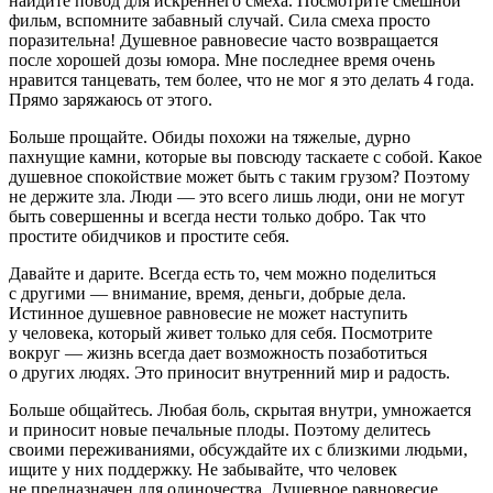
найдите повод для искреннего смеха. Посмотрите смешной
фильм, вспомните забавный случай. Сила смеха просто
поразительна! Душевное равновесие часто возвращается
после хорошей дозы юмора. Мне последнее время очень
нравится танцевать, тем более, что не мог я это делать 4 года.
Прямо заряжаюсь от этого.
Больше прощайте. Обиды похожи на тяжелые, дурно
пахнущие камни, которые вы повсюду таскаете с собой. Какое
душевное спокойствие может быть с таким грузом? Поэтому
не держите зла. Люди — это всего лишь люди, они не могут
быть совершенны и всегда нести только добро. Так что
простите обидчиков и простите себя.
Давайте и дарите. Всегда есть то, чем можно поделиться
с другими — внимание, время, деньги, добрые дела.
Истинное душевное равновесие не может наступить
у человека, который живет только для себя. Посмотрите
вокруг — жизнь всегда дает возможность позаботиться
о других людях. Это приносит внутренний мир и радость.
Больше общайтесь. Любая боль, скрытая внутри, умножается
и приносит новые печальные плоды. Поэтому делитесь
своими переживаниями, обсуждайте их с близкими людьми,
ищите у них поддержку. Не забывайте, что человек
не предназначен для одиночества. Душевное равновесие