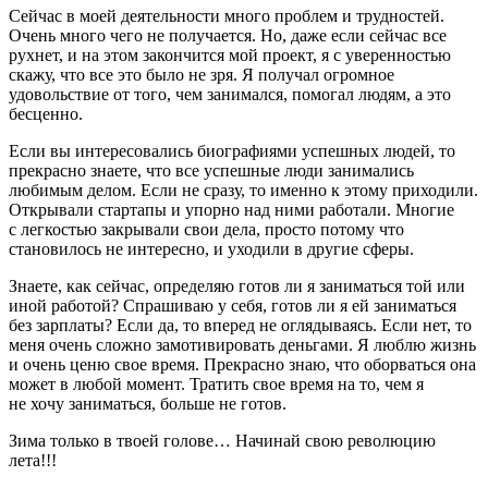
Сейчас в моей деятельности много проблем и трудностей.
Очень много чего не получается. Но, даже если сейчас все
рухнет, и на этом закончится мой проект, я с уверенностью
скажу, что все это было не зря. Я получал огромное
удовольствие от того, чем занимался, помогал людям, а это
бесценно.
Если вы интересовались биографиями успешных людей, то
прекрасно знаете, что все успешные люди занимались
любимым делом. Если не сразу, то именно к этому приходили.
Открывали стартапы и упорно над ними работали. Многие
с легкостью закрывали свои дела, просто потому что
становилось не интересно, и уходили в другие сферы.
Знаете, как сейчас, определяю готов ли я заниматься той или
иной работой? Спрашиваю у себя, готов ли я ей заниматься
без зарплаты? Если да, то вперед не оглядываясь. Если нет, то
меня очень сложно замотивировать деньгами. Я люблю жизнь
и очень ценю свое время. Прекрасно знаю, что оборваться она
может в любой момент. Тратить свое время на то, чем я
не хочу заниматься, больше не готов.
Зима только в твоей голове… Начинай свою революцию
лета!!!