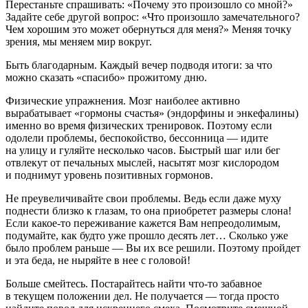
Перестаньте спрашивать: «Почему это произошло со мной?»
Задайте себе другой вопрос: «Что произошло замечательного?
Чем хорошим это может обернуться для меня?» Меняя точку
зрения, мы меняем мир вокруг.
Быть благодарным. Каждый вечер подводя итоги: за что
можно сказать «спасибо» прожитому дню.
Физические упражнения. Мозг наиболее активно
вырабатывает «гормоны счастья» (эндорфины и энкефалины)
именно во время физических тренировок. Поэтому если
одолели проблемы, беспокойство, бессонница — идите
на улицу и гуляйте несколько часов. Быстрый шаг или бег
отвлекут от печальных мыслей, насытят мозг кислородом
и поднимут уровень позитивных гормонов.
Не преувеличивайте свои проблемы. Ведь если даже муху
поднести близко к глазам, то она приобретет размеры слона!
Если какое-то переживание кажется Вам непреодолимым,
подумайте, как будто уже прошло десять лет… Сколько уже
было проблем раньше — Вы их все решили. Поэтому пройдет
и эта беда, не ныряйте в нее с головой!
Больше смейтесь. Постарайтесь найти что-то забавное
в текущем положении дел. Не получается — тогда просто