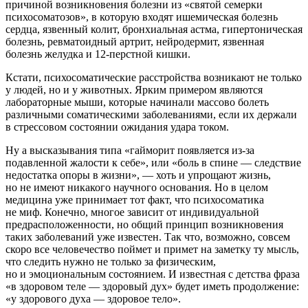
причиной возникновения болезни из «святой семерки
психосоматозов», в которую входят ишемическая болезнь
сердца, язвенный колит, бронхиальная астма, гипертоническая
болезнь, ревматоидный артрит, нейродермит, язвенная
болезнь желудка и 12-перстной кишки.
Кстати, психосоматические расстройства возникают не только
у людей, но и у животных. Ярким примером являются
лабораторные мыши, которые начинали массово болеть
различными соматическими заболеваниями, если их держали
в стрессовом состоянии ожидания удара током.
Ну а высказывания типа «гайморит появляется из-за
подавленной жалости к себе», или «боль в спине — следствие
недостатка опоры в жизни», — хоть и упрощают жизнь,
но не имеют никакого научного основания. Но в целом
медицина уже принимает тот факт, что психосоматика
не миф. Конечно, многое зависит от индивидуальной
предрасположенности, но общий принцип возникновения
таких заболеваний уже известен. Так что, возможно, совсем
скоро все человечество поймет и примет на заметку ту мысль,
что следить нужно не только за физическим,
но и эмоциональным состоянием. И известная с детства фраза
«в здоровом теле — здоровый дух» будет иметь продолжение:
«у здорового духа — здоровое тело».