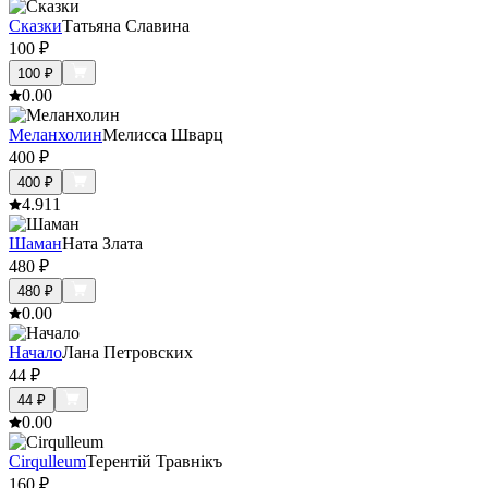
Сказки
Татьяна Славина
100
₽
100
₽
0.0
0
Меланхолин
Мелисса Шварц
400
₽
400
₽
4.9
11
Шаман
Ната Злата
480
₽
480
₽
0.0
0
Начало
Лана Петровских
44
₽
44
₽
0.0
0
Cirqulleum
Терентiй Травнiкъ
160
₽