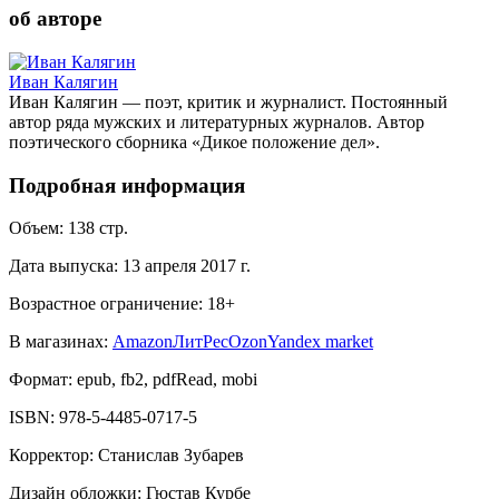
об авторе
Иван Калягин
Иван Калягин — поэт, критик и журналист. Постоянный
автор ряда мужских и литературных журналов. Автор
поэтического сборника «Дикое положение дел».
Подробная информация
Объем:
138
стр.
Дата выпуска:
13 апреля 2017 г.
Возрастное ограничение:
18
+
В магазинах:
Amazon
ЛитРес
Ozon
Yandex market
Формат:
epub, fb2, pdfRead, mobi
ISBN:
978-5-4485-0717-5
Корректор
:
Станислав Зубарев
Дизайн обложки
:
Гюстав Курбе