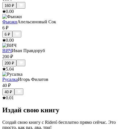
160
₽
0.0
0
Фьюжн
Апельсиновый Сок
6
₽
6
₽
0.0
0
ВИЧ
Иван Правдоруб
200
₽
200
₽
5.0
4
Русалка
Игорь Филатов
40
₽
40
₽
0.0
1
Издай свою книгу
Создай свою книгу с Rideró бесплатно прямо сейчас. Это
просто, как раз, два, три!