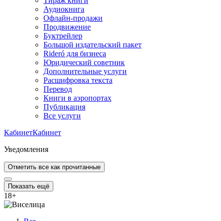
Тираж книги
Аудиокнига
Офлайн-продажи
Продвижение
Буктрейлер
Большой издательский пакет
Rideró для бизнеса
Юридический советник
Дополнительные услуги
Расшифровка текста
Перевод
Книги в аэропортах
Публикация
Все услуги
Кабинет
Кабинет
Уведомления
Отметить все как прочитанные
Показать ещё
18
+