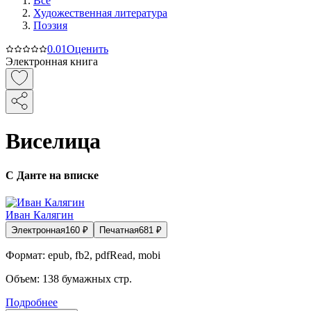
Все
Художественная литература
Поэзия
0.0
1
Оценить
Электронная книга
Виселица
С Данте на вписке
Иван Калягин
Электронная
160
₽
Печатная
681
₽
Формат:
epub, fb2, pdfRead, mobi
Объем:
138
бумажных стр.
Подробнее