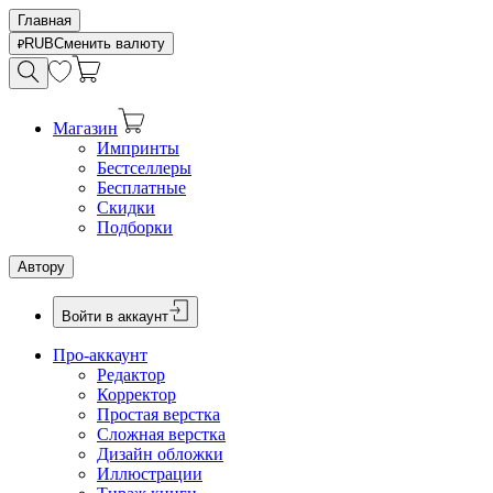
Главная
RUB
Сменить валюту
Магазин
Импринты
Бестселлеры
Бесплатные
Скидки
Подборки
Автору
Войти в аккаунт
Про-аккаунт
Редактор
Корректор
Простая верстка
Сложная верстка
Дизайн обложки
Иллюстрации