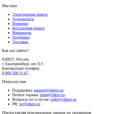
Магазин
Электронные книги
Аудиокниги
Новинки
Бесплатные книги
Импринты
Подборки
Доставка
Как нас найти?
620027
,
Россия
,
г. Екатеринбург, а/я 313
Контактный телефон
:
8 800 500 11 67
Написать нам
Поддержка
:
support@ridero.ru
Печать тиража
:
print@ridero.ru
Вопросы по услугам
:
order@ridero.ru
PR
:
pr@ridero.ru
Предоставляя персональные данные по указанным