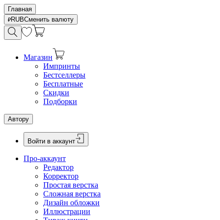
Главная
RUB
Сменить валюту
Магазин
Импринты
Бестселлеры
Бесплатные
Скидки
Подборки
Автору
Войти в аккаунт
Про-аккаунт
Редактор
Корректор
Простая верстка
Сложная верстка
Дизайн обложки
Иллюстрации