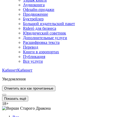
Тираж книги
Аудиокнига
Офлайн-продажи
Продвижение
Буктрейлер
Большой издательский пакет
Rideró для бизнеса
Юридический советник
Дополнительные услуги
Расшифровка текста
Перевод
Книги в аэропортах
Публикация
Все услуги
Кабинет
Кабинет
Уведомления
Отметить все как прочитанные
Показать ещё
18
+