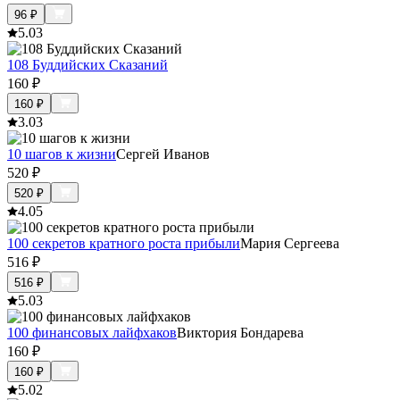
96
₽
5.0
3
108 Буддийских Сказаний
160
₽
160
₽
3.0
3
10 шагов к жизни
Сергей Иванов
520
₽
520
₽
4.0
5
100 секретов кратного роста прибыли
Мария Сергеева
516
₽
516
₽
5.0
3
100 финансовых лайфхаков
Виктория Бондарева
160
₽
160
₽
5.0
2