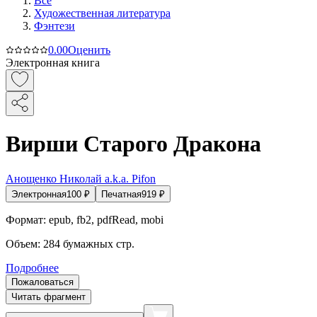
Все
Художественная литература
Фэнтези
0.0
0
Оценить
Электронная книга
Вирши Старого Дракона
Анощенко Николай a.k.a. Pifon
Электронная
100
₽
Печатная
919
₽
Формат:
epub, fb2, pdfRead, mobi
Объем:
284
бумажных стр.
Подробнее
Пожаловаться
Читать фрагмент