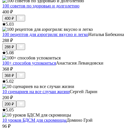
100 советов по здоровью и долголетию
400
₽
400
₽
5.0
3
100 рецептов для аэрогриля: вкусно и легко
Наталья Бибекина
288
₽
288
₽
5.0
8
100+ способов успокоиться
Анастасия Левандовски
368
₽
368
₽
5.0
2
10 сценариев на все случаи жизни
Сергей Ларин
200
₽
200
₽
5.0
5
10 уроков БДСМ для скромницы
Домино Грэй
96
₽