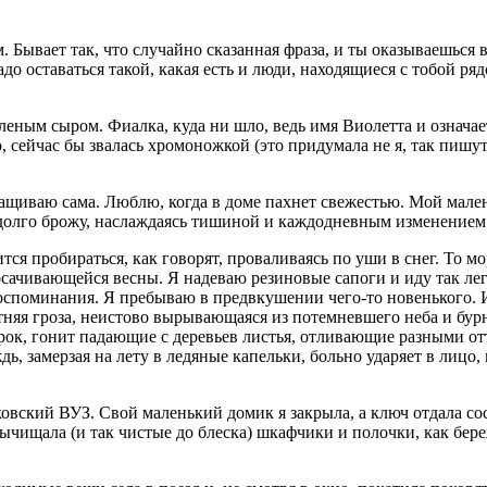
Бывает так, что случайно сказанная фраза, и ты оказываешься в
до оставаться такой, какая есть и люди, находящиеся с тобой ря
вленым сыром. Фиалка, куда ни шло, ведь имя Виолетта и означа
о, сейчас бы звалась хромоножкой (это придумала не я, так пишу
ащиваю сама. Люблю, когда в доме пахнет свежестью. Мой мален
и долго брожу, наслаждаясь тишиной и каждодневным изменением
тся пробираться, как говорят, проваливаясь по уши в снег. То мо
просачивающейся весны. Я надеваю резиновые сапоги и иду так л
споминания. Я пребываю в предвкушении чего-то новенького. И
Летняя гроза, неистово вырывающаяся из потемневшего неба и б
ерок, гонит падающие с деревьев листья, отливающие разными о
ождь, замерзая на лету в ледяные капельки, больно ударяет в ли
сковский ВУЗ. Свой маленький домик я закрыла, а ключ отдала со
вычищала (и так чистые до блеска) шкафчики и полочки, как бер