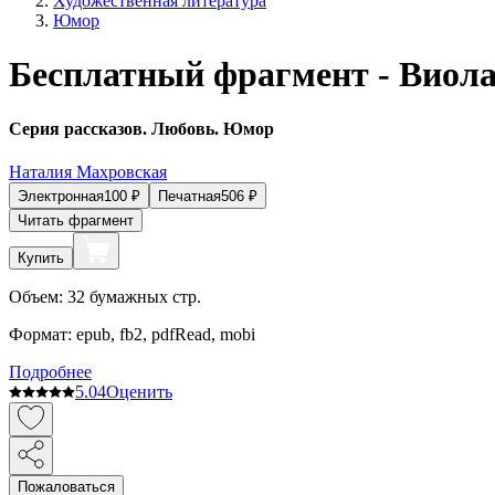
Художественная литература
Юмор
Бесплатный фрагмент - Виол
Серия рассказов. Любовь. Юмор
Наталия Махровская
Электронная
100
₽
Печатная
506
₽
Читать фрагмент
Купить
Объем:
32
бумажных стр.
Формат:
epub, fb2, pdfRead, mobi
Подробнее
5.0
4
Оценить
Пожаловаться