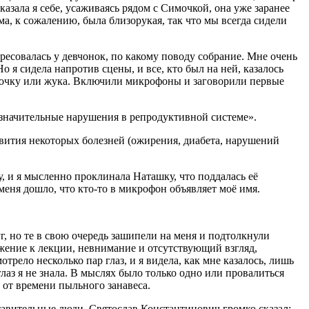
казала я себе, усаживаясь рядом с Симочкой, она уже заранее
а, к сожалению, была близорукая, так что мы всегда сидели
есовалась у девчонок, по какому поводу собрание. Мне очень
Но я сидела напротив сцены, и все, кто был на ней, казалось
бабочку или жука. Включили микрофоны и заговорили первые
 значительные нарушения в репродуктивной системе».
вития некоторых болезней (ожирения, диабета, нарушений
у, и я мысленно проклинала Наташку, что поддалась её
 меня дошло, что кто-то в микрофон объявляет моё имя.
г, но те в свою очередь зашипели на меня и подтолкнули
ежение к лекции, невнимание и отсутствующий взгляд,
трело несколько пар глаз, и я видела, как мне казалось, лишь
глаз я не знала. В мыслях было только одно или провалиться
 от времени пыльного занавеса.
тавительные люди. Святослав Константинович громко сказал: