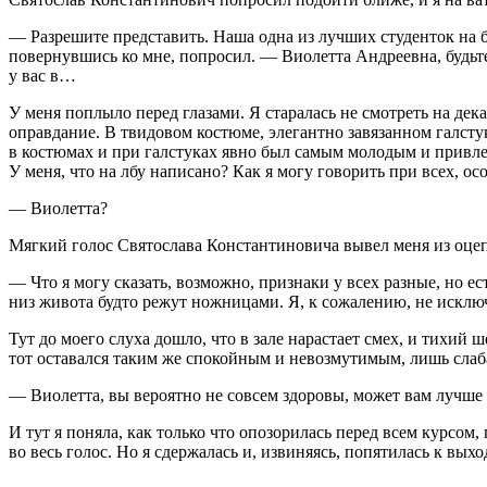
— Разрешите представить. Наша одна из лучших студенток на б
повернувшись ко мне, попросил. — Виолетта Андреевна, будьте
у вас в…
У меня поплыло перед глазами. Я старалась не смотреть на дек
оправдание. В твидовом костюме, элегантно завязанном галст
в костюмах и при галстуках явно был самым молодым и привле
У меня, что на лбу написано? Как я могу говорить при всех, 
— Виолетта?
Мягкий голос Святослава Константиновича вывел меня из оцеп
— Что я могу сказать, возможно, признаки у всех разные, но е
низ живота будто режут ножницами. Я, к сожалению, не искл
Тут до моего слуха дошло, что в зале нарастает смех, и тихий
тот оставался таким же спокойным и невозмутимым, лишь слаба
— Виолетта, вы вероятно не совсем здоровы, может вам лучше 
И тут я поняла, как только что опозорилась перед всем курсом
во весь голос. Но я сдержалась и, извиняясь, попятилась к вых