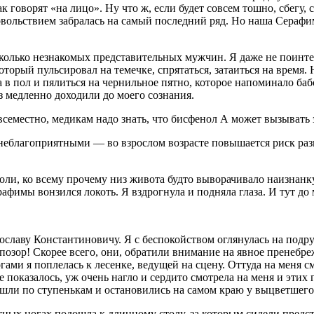
говорят «на лицо». Ну что ж, если будет совсем тошно, сбегу, с
овольствием забралась на самый последний ряд. Но наша Серафим
колько незнакомых представительных мужчин. Я даже не поинтер
который пульсировал на темечке, спрятаться, затаиться на время. 
за в пол и пялиться на чернильное пятно, которое напоминало 
з медленно доходили до моего сознания.
семестно, медикам надо знать, что бисфенол А может вызывать
 неблагоприятными — во взрослом возрасте повышается риск раз
боли, ко всему прочему низ живота будто выворачивало наизнанк
рафимы вонзился локоть. Я вздрогнула и подняла глаза. И тут до
ославу Константиновичу. Я с беспокойством оглянулась на подру
 позор! Скорее всего, они, обратили внимание на явное пренебр
ми я поплелась к лесенке, ведущей на сцену. Оттуда на меня смо
 показалось, уж очень нагло и сердито смотрела на меня и этих 
зашли по ступенькам и остановились на самом краю у выцветшего
тных ногах подошла к длинному столу, за которым сидели предс