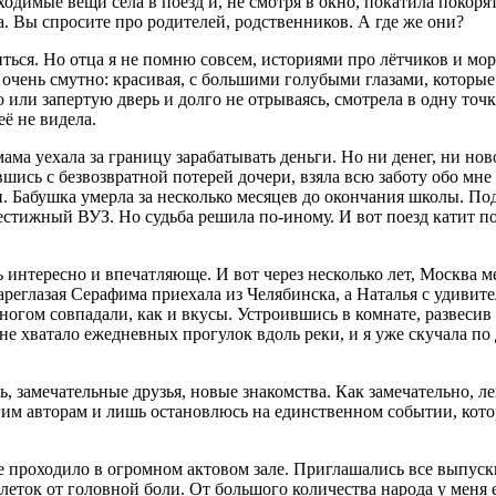
димые вещи села в поезд и, не смотря в окно, покатила покоря
 Вы спросите про родителей, родственников. А где же они?
иться. Но отца я не помню совсем, историями про лётчиков и мор
о очень смутно: красивая, с большими голубыми глазами, которы
 или запертую дверь и долго не отрываясь, смотрела в одну точку
её не видела.
мама уехала за границу зарабатывать деньги. Но ни денег, ни но
вшись с безвозвратной потерей дочери, взяла всю заботу обо мн
. Бабушка умерла за несколько месяцев до окончания школы. Под
рестижный ВУЗ. Но судьба решила по-иному. И вот поезд катит п
ь интересно и впечатляюще. И вот через несколько лет, Москва 
реглазая Серафима приехала из Челябинска, а Наталья с удивите
ногом совпадали, как и вкусы. Устроившись в комнате, развесив
е хватало ежедневных прогулок вдоль реки, и я уже скучала по
нь, замечательные друзья, новые знакомства. Как замечательно, л
гим авторам и лишь остановлюсь на единственном событии, кот
 проходило в огромном актовом зале. Приглашались все выпускни
блеток от головной боли. От большого количества народа у меня 