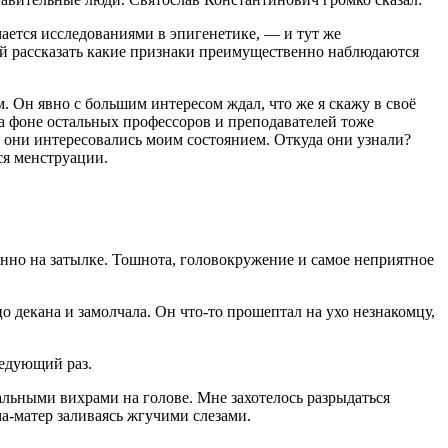
ается исследованиями в эпигенетике, — и тут же
лей рассказать какие признаки преимущественно наблюдаются
м. Он явно с большим интересом ждал, что же я скажу в своё
на фоне остальных профессоров и преподавателей тоже
о они интересовались моим состоянием. Откуда они узнали?
ся менструации.
бенно на затылке. Тошнота, головокружение и самое неприятное
цо декана и замолчала. Он что-то прошептал на ухо незнакомцу,
ледующий раз.
уальными вихрами на голове. Мне захотелось разрыдаться
ма-матер заливаясь жгучими слезами.