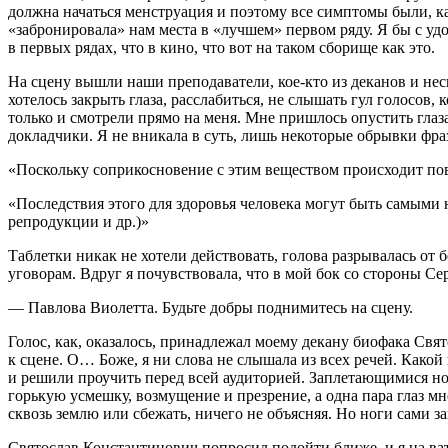
должна начаться менструация и поэтому все симптомы были, как 
«забронировала» нам места в «лучшем» первом ряду. Я бы с уд
в первых рядах, что в кино, что вот на таком сборище как это.
На сцену вышли наши преподаватели, кое-кто из деканов и нес
хотелось закрыть глаза, расслабиться, не слышать гул голосов, 
только и смотрели прямо на меня. Мне пришлось опустить гла
докладчики. Я не вникала в суть, лишь некоторые обрывки фра
«Поскольку соприкосновение с этим веществом происходит пов
«Последствия этого для здоровья человека могут быть самыми
репродукции и др.)»
Таблетки никак не хотели действовать, голова разрывалась от 
уговорам. Вдруг я почувствовала, что в мой бок со стороны Се
— Павлова Виолетта. Будьте добры поднимитесь на сцену.
Голос, как, оказалось, принадлежал моему декану биофака Свят
к сцене. О… Боже, я ни слова не слышала из всех речей. Какой
и решили проучить перед всей аудиторией. Заплетающимися нога
горькую усмешку, возмущение и презрение, а одна пара глаз мне
сквозь землю или сбежать, ничего не объясняя. Но ноги сами 
Святослав Константинович попросил подойти ближе, и я на ва