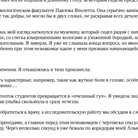
иологическом факультете Павлова Виолетта. Она серьёзно заним
 так добры, не могли бы в двух словах, не раскрывая всех дета
ана, мой взгляд наткнулся на мужчину, который сидел рядом с ни
уке, со слегка взъерошенными волосами и ухоженной бородкой, 
кательным. Я замерла. Я уже не слышала конца вопроса, но явн
особенно при этом незнакомце какие у меня признаки начинающей
енения. Я откашлялась и тихо произнесла:
сть характерные, например, такие как жуткие боли в голове, осо
ючение.…
 шепоток студентов превращается в «пчелиный гул». Я увидела ли
я улыбка скользнула и сразу исчезла.
обратиться к врачу, а исследовательскую работу мы обсудим в с
, преподами, а главное перед этим незнакомцем с чертовски секс
оду. Через несколько секунд я уже бежала по коридорам моей Аль