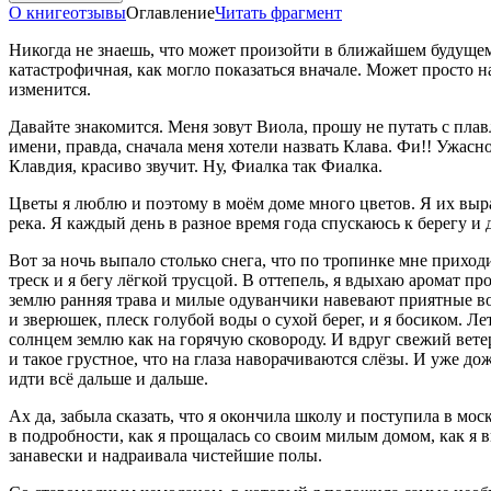
О книге
отзывы
Оглавление
Читать фрагмент
Никогда не знаешь, что может произойти в ближайшем будущем. 
катастрофичная, как могло показаться вначале. Может просто на
изменится.
Давайте знакомится. Меня зовут Виола, прошу не путать с пла
имени, правда, сначала меня хотели назвать Клава. Фи!! Ужасн
Клавдия, красиво звучит. Ну, Фиалка так Фиалка.
Цветы я люблю и поэтому в моём доме много цветов. Я их выр
река. Я каждый день в разное время года спускаюсь к берегу 
Вот за ночь выпало столько снега, что по тропинке мне приходи
треск и я бегу лёгкой трусцой. В оттепель, я вдыхаю аромат 
землю ранняя трава и милые одуванчики навевают приятные во
и зверюшек, плеск голубой воды о сухой берег, и я босиком. 
солнцем землю как на горячую сковороду. И вдруг свежий вет
и такое грустное, что на глаза наворачиваются слёзы. И уже д
идти всё дальше и дальше.
Ах да, забыла сказать, что я окончила школу и поступила в мо
в подробности, как я прощалась со своим милым домом, как я 
занавески и надраивала чистейшие полы.