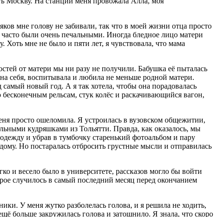
ть Москву. На станции меня провожала Алла, моя
яков мне голову не забивали, так что в моей жизни отца просто
е часто были очень печальными. Иногда бледное лицо матери
. Хоть мне не было и пяти лет, я чувствовала, что мама
востей от матери мы ни разу не получили. Бабушка её пыталась
е на себя, воспитывала и любила не меньше родной матери.
 самый новый год. А я так хотела, чтобы она порадовалась
о бесконечным рельсам, стук колёс и раскачивающийся вагон,
меня просто ошеломила. Я устроилась в вузовском общежитии,
льными кудряшками из Тольятти. Правда, как оказалось, мы
 одежду и убрав в тумбочку старенький фотоальбом и пару
 дому. Но постаралась отбросить грустные мысли и отправилась
егко и весело было в университете, рассказов могло бы войти
орое случилось в самый последний месяц перед окончанием
ки. У меня жутко разболелась голова, и я решила не ходить,
ещё больше закружилась голова и затошнило. Я знала, что скоро