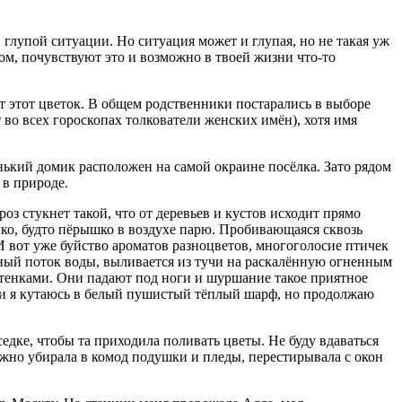
 глупой ситуации. Но ситуация может и глупая, но не такая уж
дом, почувствуют это и возможно в твоей жизни что-то
ет этот цветок. В общем родственники постарались в выборе
т во всех гороскопах толкователи женских имён), хотя имя
ький домик расположен на самой окраине посёлка. Зато рядом
 в природе.
роз стукнет такой, что от деревьев и кустов исходит прямо
егко, будто пёрышко в воздухе парю. Пробивающаяся сквозь
 вот уже буйство ароматов разноцветов, многоголосие птичек
урный поток воды, выливается из тучи на раскалённую огненным
ттенками. Они падают под ноги и шуршание такое приятное
цо, и я кутаюсь в белый пушистый тёплый шарф, но продолжаю
седке, чтобы та приходила поливать цветы. Не буду вдаваться
ежно убирала в комод подушки и пледы, перестирывала с окон