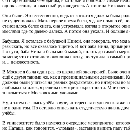
Со старомодным чемоданом, в который я положила самые необхо
одноклассница и классный руководитель Антонина Николаевна.
Они были. Это естественно, ведь от кого-то я должна была род
не существовало. Мать первое время была, я даже помню её, н
становилось белее снега, она устремляла взгляд в открытое окно
мыслями где-то далеко-далеко. А потом она уехала. И больше я 
Бабушка. Я осталась с бабушкой Ниной, она говорила, что моя 
разыскать, но всё оказалось тщетно. И вот баба Нина, примири
По сути, баба Нина и была моей мамой, вплоть до самой смерти
за меня; что с отличием окончила школу, поступила в самый п
и… неизвестность.
В Москве я была один раз, со школьной экскурсией. Было очен
ещё с двумя такими же, как я провинциальными девчонками. Ка
должны были учиться на разных факультетах, но интересы во м
любимых книжек, я решила осмотреть окрестности. Мне очень н
знакомиться с Московскими улочками.
Ну, а затем началась учёба в вузе, интересная студенческая жиз
не в один том. Но оставлю описывать студенческую жизнь дру
учёбы.
В университете было намечено очередное мероприятие, которое
но Наташа, как говорится, «уломала», заставив выпить пару та