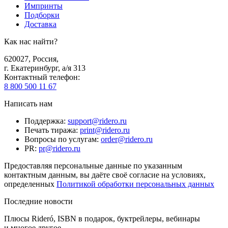
Импринты
Подборки
Доставка
Как нас найти?
620027
,
Россия
,
г. Екатеринбург, а/я 313
Контактный телефон
:
8 800 500 11 67
Написать нам
Поддержка
:
support@ridero.ru
Печать тиража
:
print@ridero.ru
Вопросы по услугам
:
order@ridero.ru
PR
:
pr@ridero.ru
Предоставляя персональные данные по указанным
контактным данным, вы даёте своё согласие на условиях,
определенных
Политикой обработки персональных данных
Последние новости
Плюсы Rideró, ISBN в подарок, буктрейлеры, вебинары
и многое другое