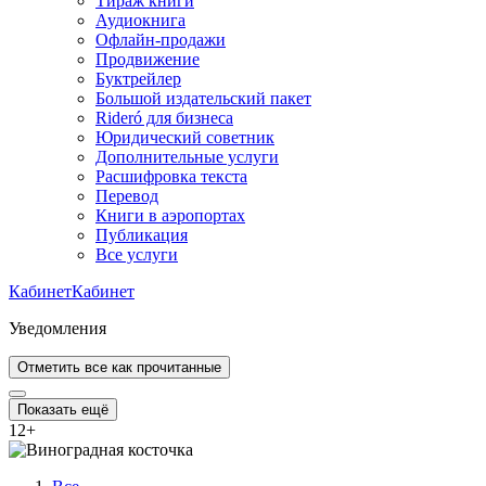
Тираж книги
Аудиокнига
Офлайн-продажи
Продвижение
Буктрейлер
Большой издательский пакет
Rideró для бизнеса
Юридический советник
Дополнительные услуги
Расшифровка текста
Перевод
Книги в аэропортах
Публикация
Все услуги
Кабинет
Кабинет
Уведомления
Отметить все как прочитанные
Показать ещё
12
+