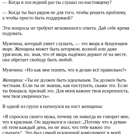
— Когда в последний раз ты слушал по-настоящему?
— Когда ты был рядом не для того, чтобы решить проблему,
а чтобы просто быть поддержкой?
Эти вопросы не требуют мгновенного ответа. Дай себе время
подумать.
Мужчина, который умеет слушать, — это якорь в бушующем
море. Женщина может быть штормом, волной или даже
ураганом, но, зная, что её якорь надёжно держит её на месте,
она обретает свободу быть любой.
Мужчина: «
Но как мне понять, что я делаю всё правильно?
»
Женщина: «
Ты не должен быть идеальным. Ты должен быть
честным. Если ты не знаешь, как поступить, скажи это. Если
ты боишься, признай это. Для меня важнее твоя искренность,
чем твоя уверенность
».
В одной из групп я наткнулся на пост женщины:
«Я спросила своего мужа, почему он никогда не говорит мне,
что я красивая. Он задумался и сказал: „
Потому что я думаю
об этом каждый день, но не знал, что тебе важно это
слышать
“. Это был самый искренний комплимент в моей