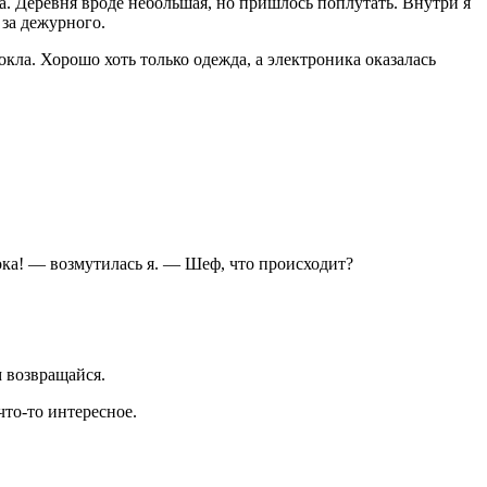
на. Деревня вроде небольшая, но пришлось поплутать. Внутри я
 за дежурного.
окла. Хорошо хоть только одежда, а электроника оказалась
рока! — возмутилась я. — Шеф, что происходит?
м возвращайся.
что-то интересное.