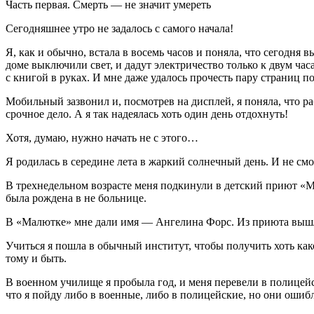
Часть первая. Смерть — не значит умереть
Сегодняшнее утро не задалось с самого начала!
Я, как и обычно, встала в восемь часов и поняла, что сегодня 
доме выключили свет, и дадут электричество только к двум часа
с книгой в руках. И мне даже удалось прочесть пару страниц по
Мобильный зазвонил и, посмотрев на дисплей, я поняла, что ра
срочное дело. А я так надеялась хоть один день отдохнуть!
Хотя, думаю, нужно начать не с этого…
Я родилась в середине лета в жаркий солнечный день. И не смо
В трехнедельном возрасте меня подкинули в детский приют «Ма
была рождена в не больнице.
В «Малютке» мне дали имя — Ангелина Форс. Из приюта вышл
Учиться я пошла в обычный институт, чтобы получить хоть како
тому и быть.
В военном училище я пробыла год, и меня перевели в полицей
что я пойду либо в военные, либо в полицейские, но они ошиб