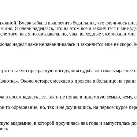
выходной. Вчера забыла выключить будильник, что случилось впер
м дня. Я очень надеялась, что на этом все и закончится и мне уд
сле того, как я позавтракала, но, увы, выходные уже махали мне
бочая неделя даже не заканчивалась и закончится еще не скоро.
тря на такую прекрасную погоду, моя судьба оказалась мрачнее н
лютка». Около четырех месяцев я провела в больнице на грани 
а в восем
надцат
ь лет, так и не попав в приемную семью, чему, 
е-то образование, но, так и не доучившись, на первом курсе пер
скую академию, в которой проучилась два года и выпустилась д
лись.