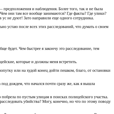
— предположения и наблюдения. Более того, так и не была
 Чем они там все вообще занимаются? Где факты? Где улики?
 ус не дуют! Зато направили еще одного сотрудника.
льно устаю после всех этих расследований, что думать о своем
ще будет. Чем быстрее я закончу это расследование, тем
цейские, которые и должны меня встретить.
 попутку или на худой конец дойти пешком, благо, от остановки
 под дождем, что начался почти сразу же, как я вышла
но побрела по пустым улицам в поисках полицейского участка.
расследовать убийства? Могу, конечно, но что по этому поводу