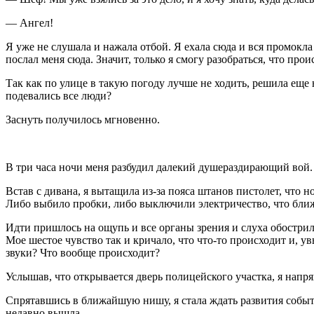
— Ангел!
Я уже не слушала и нажала отбой. Я ехала сюда и вся промокла 
послал меня сюда. Значит, только я смогу разобраться, что прои
Так как по улице в такую погоду лучше не ходить, решила еще 
подевались все люди?
Заснуть получилось мгновенно.
В три часа ночи меня разбудил далекий душераздирающий вой.
Встав с дивана, я вытащила из-за пояса штанов пистолет, что но
Либо выбило пробки, либо выключили электричество, что ближ
Идти пришлось на ощупь и все органы зрения и слуха обостри
Мое шестое чувство так и кричало, что что-то происходит и, 
звуки? Что вообще происходит?
Услышав, что открывается дверь полицейского участка, я напря
Спрятавшись в ближайшую нишу, я стала ждать развития событий
недавно вышла.