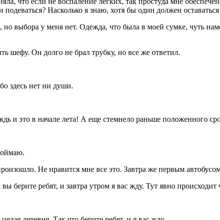
няла, что если не воспаление легких, так простуда мне обеспече
и подеваться? Насколько я знаю, хотя бы один должен оставаться
 но выбора у меня нет. Одежда, что была в моей сумке, чуть нам
ь шефу. Он долго не брал трубку, но все же ответил.
бо здесь нет ни души.
ождь и это в начале лета! А еще стемнело раньше положенного с
поймаю.
произошло. Не нравится мне все это. Завтра же первым автобусо
 вы берите ребят, и завтра утром я вас жду. Тут явно происходит 
целая деревня. Так что берите ребят, и я вас жду.