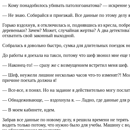
— Кому понадобилось убивать патологоанатома? — искренне у
— Не знаю. Собирайся и приезжай. Все данные по этому делу я
Горько вздохнув, я отключилась и, поднявшись из кресла, побре
деревеньки? Зачем? Может, случайная жертва? А два детектива?
отхватить свой законный выходной.
Собралась я довольно быстро, сумка для длительных поездок н
До работы я доехала на такси, потому что шеф звонил мне еще 
— Наконец-то! — сразу же с возмущением встретил меня шеф.
— Шеф, неужели лишние несколько часов что-то изменят?! Мо
причине поехать должна я!
— Все-все, я понял. Но на задание я действительно могу послат
— Обнадеживающе, — вздохнула я. — Ладно, где данные для р
— В моем кабинете, идем.
Забрав все данные по новому делу, я решила времени не терять
водить только потому, что нужно было для учебы. Машину с води