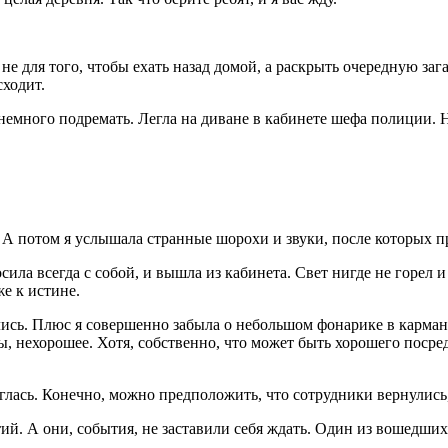
не для того, чтобы ехать назад домой, а раскрыть очередную зага
сходит.
немного подремать. Легла на диване в кабинете шефа полиции. Н
 А потом я услышала странные шорохи и звуки, после которых пр
сила всегда с собой, и вышла из кабинета. Свет нигде не горел и
е к истине.
лись. Плюс я совершенно забыла о небольшом фонарике в кармане
увы, нехорошее. Хотя, собственно, что может быть хорошего пос
глась. Конечно, можно предположить, что сотрудники вернулись, 
. А они, события, не заставили себя ждать. Один из вошедших в