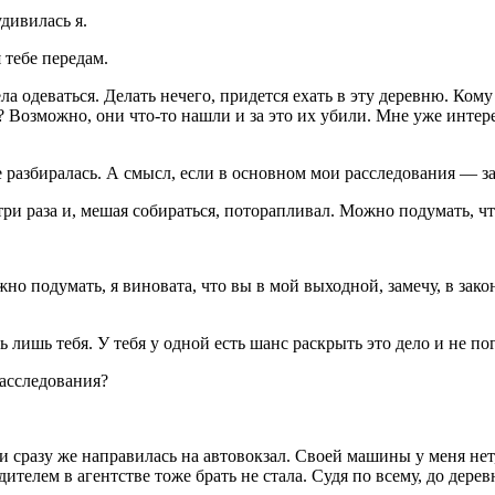
дивилась я.
 тебе передам.
ла одеваться. Делать нечего, придется ехать в эту деревню. Ком
 Возможно, они что-то нашли и за это их убили. Мне уже интере
е разбиралась. А смысл, если в основном мои расследования — з
три раза и, мешая собираться, поторапливал. Можно подумать, чт
жно подумать, я
вино
вата, что вы в
мой выходной
, замечу, в за
ь лишь тебя. У тебя у одной есть шанс раскрыть это дело и не по
асследования?
 и сразу же направилась на автовокзал. Своей машины у меня нет
телем в агентстве тоже брать не стала. Судя по всему, до дерев