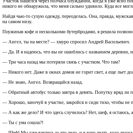
Участок нашелся через полчаса блужданий, когда я уже ясно по
никого не обнаружила, что меня сильно удивило. Куда все могл
Найдя чью-то сухую одежду, переоделась. Она, правда, мужская,
на самом низу.
Поужинав кофе и несколькими бутербродами, я решила позвонит
— Ангел, ты на месте? — хмуро спросил Андрей Васильевич.
— Да. И я надеюсь, что вы не ошиблись с названием деревни, и
— Три часа назад мы потеряли связь с участком. Что там?
— Никого нет. Даже в окнах домов не горит свет, а еще льет д
— Не знаю, Ангел. Возвращайся назад.
— Обратный автобус только завтра в девять. Попутку вряд ли 
— Хорошо, заночуй в участке, закройся и сиди тихо, чтобы не 
— А как же дело? И что здесь случилось? Нет, шеф, я остаюсь, а
— Ты с ума сошла?!
— Шеф! Мы уже взялись за это дело, и я хочу знать, куда делась 