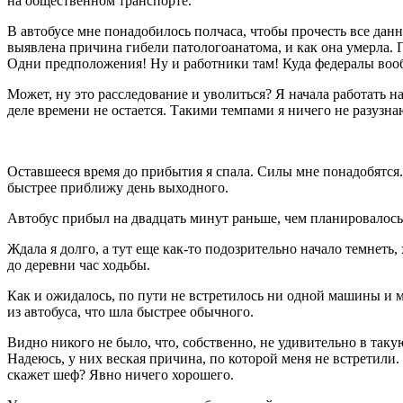
на общественном транспорте.
В автобусе мне понадобилось полчаса, чтобы прочесть все да
выявлена причина гибели патологоанатома, и как она умерла. 
Одни предположения! Ну и работники там! Куда федералы вообщ
Может, ну это расследование и уволиться? Я начала работать н
деле времени не остается. Такими темпами я ничего не разузнаю
Оставшееся время до прибытия я спала. Силы мне понадобятся. 
быстрее приближу день выходного.
Автобус прибыл на двадцать минут раньше, чем планировалось,
Ждала я долго, а тут еще как-то подозрительно начало темнеть
до деревни час ходьбы.
Как и ожидалось, по пути не встретилось ни одной машины и мн
из автобуса, что шла быстрее обычного.
Видно никого не было, что, собственно, не удивительно в таку
Надеюсь, у них веская причина, по которой меня не встретили.
скажет шеф? Явно ничего хорошего.