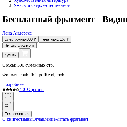
Художественная литература
Ужасы и сверхъестественное
Бесплатный фрагмент - Видя
Лана Андервуд
Электронная
800
₽
Печатная
1 167
₽
Читать фрагмент
Купить
Объем:
306
бумажных стр.
Формат:
epub, fb2, pdfRead, mobi
Подробнее
4.0
1
Оценить
Пожаловаться
О книге
отзывы
Оглавление
Читать фрагмент