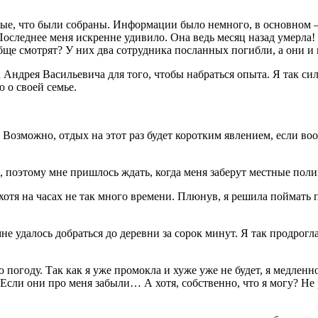
нные, что были собраны. Информации было немного, в основном 
Последнее меня искренне удивило. Она ведь месяц назад умерла!
е смотрят? У них два сотрудника посланных погибли, а они и в
а Андрея Васильевича для того, чтобы набраться опыта. Я так си
 о своей семье.
Возможно, отдых на этот раз будет коротким явлением, если вооб
 поэтому мне пришлось ждать, когда меня заберут местные поли
, хотя на часах не так много времени. Плюнув, я решила поймать
е удалось добраться до деревни за сорок минут. Я так продрогла
ю погоду. Так как я уже промокла и хуже уже не будет, я медлен
 Если они про меня забыли… А хотя, собственно, что я могу? Не 