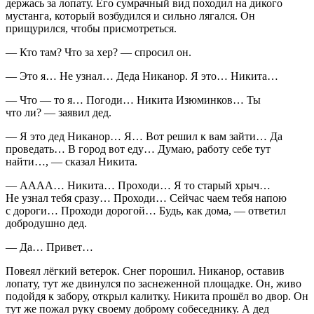
держась за лопату. Его сумрачный вид походил на дикого
мустанга, который возбудился и сильно лягался. Он
прищурился, чтобы присмотреться.
— Кто там? Что за хер? — спросил он.
— Это я… Не узнал… Деда Никанор. Я это… Никита…
— Что — то я… Погоди… Никита Изюминков… Ты
что ли? — заявил дед.
— Я это дед Никанор… Я… Вот решил к вам зайти… Да
проведать… В город вот еду… Думаю, работу себе тут
найти…, — сказал Никита.
— АААА… Никита… Проходи… Я то старый хрыч…
Не узнал тебя сразу… Проходи… Сейчас чаем тебя напою
с дороги… Проходи дорогой… Будь, как дома, — ответил
добродушно дед.
— Да… Привет…
Повеял лёгкий ветерок. Снег
порош
ил. Никанор, оставив
лопату, тут же двинулся по заснеженной площадке. Он, живо
подойдя к забору, открыл калитку. Никита прошёл во двор. Он
тут же пожал руку своему доброму собеседнику. А дед