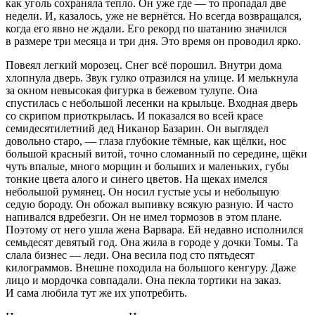
как уголь сохраняла тепло. Он уже где — то пропадал две
недели. И, казалось, уже не вернётся. Но всегда возвращался,
когда его явно не ждали. Его рекорд по шатанию значился
в размере три месяца и три дня. Это время он проводил ярко.
Повеял легкий морозец. Снег всё
порош
ил. Внутри дома
хлопнула дверь. Звук гулко отразился на улице. И мелькнула
за окном невысокая фигурка в бежевом тулупе. Она
спустилась с небольшой лесенки на крыльце. Входная дверь
со скрипом приоткрылась. И показался во всей красе
семидесят
илетн
ий дед Никанор Базарин. Он выглядел
довольно старо, — глаза глубокие тёмные, как щёлки, нос
большой красный витой, точно сломанный по середине, щёки
чуть впалые, много морщин и больших и маленьких, губы
тонкие цвета алого и синего цветов. На щеках имелся
небольшой румянец. Он носил густые усы и небольшую
седую бороду. Он обожал выпивку всякую разную. И часто
напивался вдребезги. Он не имел тормозов в этом плане.
Поэтому от него ушла жена Варвара. Ей недавно исполнился
семьдесят девятый год. Она жила в городе у дочки Томы. Та
слала бизнес — леди. Она весила под сто пятьдесят
килограммов. Внешне походила на большого кенгуру. Даже
лицо и мордочка совпадали. Она пекла тортики на заказ.
И сама любила тут же их употребить.