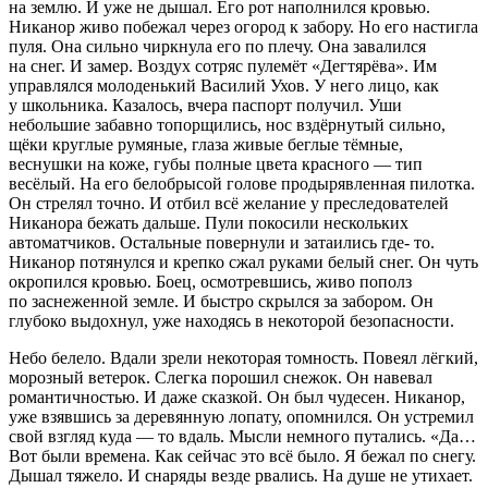
на землю. И уже не дышал. Его рот наполнился кровью.
Никанор живо побежал через огород к забору. Но его настигла
пуля. Она сильно чиркнула его по плечу. Она завалился
на снег. И замер. Воздух сотряс пулемёт
«Дегтярёва»
. Им
управлялся молоденький Василий Ухов. У него лицо, как
у
школьни
ка. Казалось, вчера паспорт получил. Уши
небольшие забавно топорщились, нос вздёрнутый сильно,
щёки круглые румяные, глаза живые беглые тёмные,
веснушки на коже, губы полные цвета красного — тип
весёлый. На его белобрысой голове продырявленная пилотка.
Он стрелял точно. И отбил всё желание у преследователей
Никанора бежать дальше. Пули покосили нескольких
автоматчиков. Остальные повернули и затаились где- то.
Никанор потянулся и крепко сжал руками белый снег. Он чуть
окропился кровью. Боец, осмотревшись, живо пополз
по заснеженной земле. И быстро скрылся за забором. Он
глубоко выдохнул, уже находясь в некоторой безопасности.
Небо белело. Вдали зрели некоторая томность. Повеял лёгкий,
морозный ветерок. Слегка порошил снежок. Он навевал
романтичностью. И даже сказкой. Он был чудесен. Никанор,
уже взявшись за деревянную лопату, опомнился. Он устремил
свой взгляд куда — то вдаль. Мысли немного путались.
«Да…
Вот были времена. Как сейчас это всё было. Я бежал по снегу.
Дышал тяжело. И снаряды везде рвались. На душе не утихает.