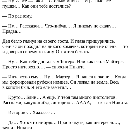
— Ну. А всё — таки… Столько много… И разные всё
пушки… Как они тебе достались?
— По разному.
— Ну… Расскажи… Что-нибудь… Я никому не скажу…
Прадва…
Дед бегло глянул на своего гостя. И глаза прищурились.
Сейчас он походил на дикого хомячка, который не очень — то
и доверял своему хозяину. Он хотел бежать.
— Ну… Как тебе достался «Люгер». Или как его. «Майзер».
Просто интересно…, — спросил Никита.
— Интересно ему… Ну… Маузер… Я нашел в окопе… Когда
мы форсировали рубежи немцев. Он лежал на земле. Весь
в копоти был. Я его еле заметил…
— Круто… Блин… А ещё. У тебя там много пистолетов.
Расскажи, какую-нибудь историю… АААА, — сказал Никита.
— Историю… Хаахаааа…
— Да… Хоть что-нибудь… Просто жуть, как интересно…, —
заявил Никита.