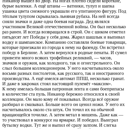
Никанор вышел во двор. На ногах плотно сидели короткие,
бурые валенки. А ещё штаны — ватники, тулуп и шапка
ушанка цвета снежного украшали его упитанную фигуру. Под
тёплым тулупом скрывалась льняная рубаха. На ней всегда
сияли значки и даже одна боевая награда. Дед являлся
участником Великой отечественной войны. Он был несколько
раз ранен. И всегда возвращался в строй. Он с шиком отметил
пятьдесят лет Победы у себя дома. Жарил шашлык и выпивал
водку и
шампанск
ое. Компанию составляли боевые товарищи,
которые приезжали из города к нему на фазенду. Он встретил
победу в Берлине. А затем вернулся в родные пенаты. И сумел
привезти много всяких трофейных реликвий, — часов,
значков и оружия, как холодного, так и огнестрельного. Он
слыл большим коллекционером. У него насчитывалось около
восьми разных пистолетов, как русского, так и иностранного
производства. А ещё имелся автомат ППШ, несколько гранат.
И даже в закромах стоял настоящий пулемёт «максим».
К нему имелась большая патронная лента и сами боеприпасы
в количестве ста пуль. Никанор бережно относился к своей
коллекции. Он мало кому её показывал. Всегда всё оружие
разбирал и смазывал. Больше всего он ценил ножи. У него их
насчитывалось около ста штук. Он точил их на обычной
вращающейся точилке. А затем метал в мишень. Даже как —
то участвовал в конкурсе на ярмарке. И победил. Выиграл
бутылку водки. Тут же и выпил её сразу залпом. И слегка