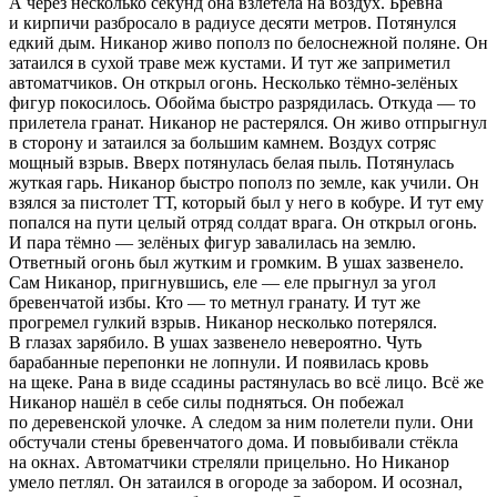
А через несколько секунд она взлетела на воздух. Брёвна
и кирпичи разбросало в радиусе десяти метров. Потянулся
едкий дым. Никанор живо пополз по белоснежной поляне. Он
затаился в сухой траве меж кустами. И тут же заприметил
автоматчиков. Он открыл огонь. Несколько тёмно-зелёных
фигур покосилось. Обойма быстро разрядилась. Откуда — то
прилетела гранат. Никанор не растерялся. Он живо отпрыгнул
в сторону и затаился за большим камнем. Воздух сотряс
мощный взрыв. Вверх потянулась белая пыль. Потянулась
жуткая гарь. Никанор быстро пополз по земле, как учили. Он
взялся за пистолет ТТ, который был у него в кобуре. И тут ему
попался на пути целый отряд солдат врага. Он открыл огонь.
И пара тёмно — зелёных фигур завалилась на землю.
Ответный огонь был жутким и громким. В ушах зазвенело.
Сам Никанор, пригнувшись, еле — еле прыгнул за угол
бревенчатой избы. Кто — то метнул гранату. И тут же
прогремел гулкий взрыв. Никанор несколько потерялся.
В глазах зарябило. В ушах зазвенело невероятно. Чуть
барабанные перепонки не лопнули. И появилась кровь
на щеке. Рана в виде ссадины растянулась во всё лицо. Всё же
Никанор нашёл в себе силы подняться. Он побежал
по деревенской улочке. А следом за ним полетели пули. Они
обстучали стены бревенчатого дома. И повыбивали стёкла
на окнах. Автоматчики стреляли прицельно. Но Никанор
умело петлял. Он затаился в огороде за забором. И осознал,