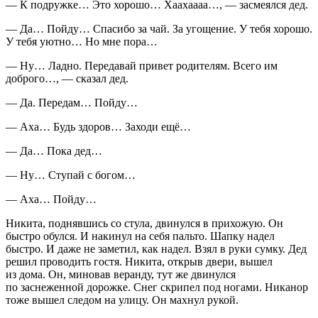
— К подружке… Это хорошо… Хаахаааа…, — засмеялся дед.
— Да… Пойду… Спасибо за чай. За угощение. У тебя хорошо.
У тебя уютно… Но мне пора…
— Ну… Ладно. Передавай привет родителям. Всего им
доброго…, — сказал дед.
— Да. Передам… Пойду…
— Аха… Будь здоров… Заходи ещё…
— Да… Пока дед…
— Ну… Ступай с богом…
— Аха… Пойду…
Никита, поднявшись со стула, двинулся в прихожую. Он
быстро обулся. И накинул на себя пальто. Шапку надел
быстро. И даже не заметил, как надел. Взял в руки сумку. Дед
решил проводить гостя. Никита, открыв двери, вышел
из дома. Он, миновав веранду, тут же двинулся
по заснеженной дорожке. Снег скрипел под ногами. Никанор
тоже вышел следом на улицу. Он махнул рукой.