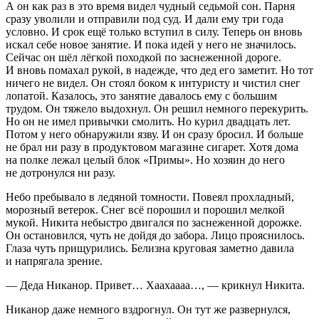
А он как раз в это время видел чудный седьмой сон. Парня
сразу уволили и отправили под суд. И дали ему три года
условно. И срок ещё только вступил в силу. Теперь он вновь
искал себе новое занятие. И пока идей у него не значилось.
Сейчас он шёл лёгкой походкой по заснеженной дороге.
И вновь помахал рукой, в надежде, что дед его заметит. Но тот
ничего не видел. Он стоял боком к интуристу и чистил снег
лопатой. Казалось, это занятие давалось ему с большим
трудом. Он тяжело выдохнул. Он решил немного пере
курит
ь.
Но он не имел привычки смолить. Но
курил
двадцать лет.
Потом у него обнаружили язву. И он сразу бросил. И больше
не брал ни разу в продуктовом магазине
сигар
ет. Хотя дома
на полке лежал целый блок
«Примы»
. Но хозяин до него
не дотронулся ни разу.
Небо пребывало в ледяной томности. Повеял прохладный,
морозный ветерок. Снег всё порошил и порошил мелкой
мукой. Никита небыстро двигался по заснеженной дорожке.
Он остановился, чуть не дойдя до забора. Лицо прояснилось.
Глаза чуть прищурились. Белизна круговая заметно давила
и напрягала зрение.
— Деда Никанор. Привет… Хаахаааа…, — крикнул Никита.
Никанор даже немного вздрогнул. Он тут же развернулся,