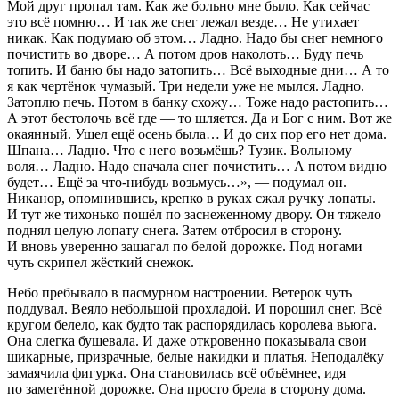
Мой друг пропал там. Как же больно мне было. Как сейчас
это всё помню… И так же снег лежал везде… Не утихает
никак. Как подумаю об этом… Ладно. Надо бы снег немного
почистить во дворе… А потом дров наколоть… Буду печь
топить. И баню бы надо затопить… Всё выходные дни… А то
я как чертёнок чумазый. Три недели уже не мылся. Ладно.
Затоплю печь. Потом в банку схожу… Тоже надо растопить…
А этот бестолочь всё где — то шляется. Да и Бог с ним. Вот же
окаянный. Ушел ещё осень была… И до сих пор его нет дома.
Шпана… Ладно. Что с него возьмёшь? Тузик. Вольному
воля… Ладно. Надо сначала снег почистить… А потом видно
будет… Ещё за что-нибудь возьмусь…»
, — подумал он.
Никанор, опомнившись, крепко в руках сжал ручку лопаты.
И тут же тихонько пошёл по заснеженному двору. Он тяжело
поднял целую лопату снега. Затем отбросил в сторону.
И вновь уверенно зашагал по белой дорожке. Под ногами
чуть скрипел жёсткий снежок.
Небо пребывало в пасмурном настроении. Ветерок чуть
поддувал. Веяло небольшой прохладой. И порошил снег. Всё
кругом белело, как будто так распорядилась королева вьюга.
Она слегка бушевала. И даже откровенно показывала свои
шикарные, призрачные, белые накидки и платья. Неподалёку
замаячила фигурка. Она становилась всё объёмнее, идя
по заметённой дорожке. Она просто брела в сторону дома.