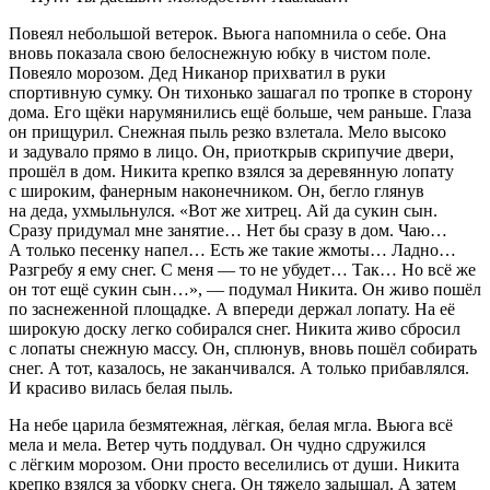
Повеял небольшой ветерок. Вьюга напомнила о себе. Она
вновь показала свою белоснежную юбку в чистом поле.
Повеяло морозом. Дед Никанор прихватил в руки
спортивную сумку. Он тихонько зашагал по тропке в сторону
дома. Его щёки нарумянились ещё больше, чем раньше. Глаза
он прищурил. Снежная пыль резко взлетала. Мело высоко
и задувало прямо в лицо. Он, приоткрыв скрипучие двери,
прошёл в дом. Никита крепко взялся за деревянную лопату
с широким, фанерным наконечником. Он, бегло глянув
на деда, ухмыльнулся.
«Вот же хитрец. Ай да сукин сын.
Сразу придумал мне занятие… Нет бы сразу в дом. Чаю…
А только песенку напел… Есть же такие жмоты… Ладно…
Разгребу я ему снег. С меня — то не убудет… Так… Но всё же
он тот ещё сукин сын…»
, — подумал Никита. Он живо пошёл
по заснеженной площадке. А впереди держал лопату. На её
широкую доску легко собирался снег. Никита живо сбросил
с лопаты снежную массу. Он, сплюнув, вновь пошёл собирать
снег. А тот, казалось, не заканчивался. А только прибавлялся.
И красиво вилась белая пыль.
На небе царила безмятежная, лёгкая, белая мгла. Вьюга всё
мела и мела. Ветер чуть поддувал. Он чудно сдружился
с лёгким морозом. Они просто веселились от души. Никита
крепко взялся за уборку снега. Он тяжело задышал. А затем