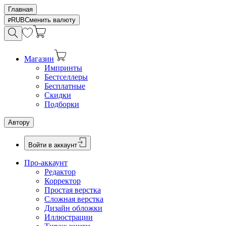
Главная
RUB
Сменить валюту
Магазин
Импринты
Бестселлеры
Бесплатные
Скидки
Подборки
Автору
Войти в аккаунт
Про-аккаунт
Редактор
Корректор
Простая верстка
Сложная верстка
Дизайн обложки
Иллюстрации