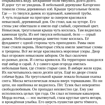
открывались виду. Бескрайние поля тянулись долго-долго.
И дорог тут не увидишь. В небольшой деревушке Каторгино
темнели стены деревянных изб. Крыши треугольные белели.
Где — то тянулся дымок из худенькой, каменной трубы.
А чуть подальше на пригорке за сквером красовался
невысокий, деревянный дом. Он стоял, как на хуторе. Его
стены уже обветшали и имели ещё слабый, сиреневый цвет.
Невысокая, треугольная крыша чуть косилась. Там виднелась
каменная труба. Из неё тянулся небольшой, бело — серый
дымок. Небольшая веранда заметно тоже косилась. Её
фундамент с одной стороны чуть приподняло. Рамы окон
тоже стояли вкривь. Некоторые стёкла имели заметные сломы
и трещины. Всё же везде красовались морозные узоры. Двор
был огорожен невысоким забором. Он был сколочен
из разных досок. И слегка кривился. На территории находился
ещё амбар и сарай. А у самого края огорода имелась
небольшая баня, где стояли старые сани. В амбаре жили куры.
Их насчитывалось около десяти штук. Ещё во дворе стояла
собачья будка. На треугольной крыше лежала большая охапка
снега. Миска металлическая лежала вверх тормашками. Но ни
цепи, ни ошейника не виднелось. Пёс Тузик был невероятно
свободолюбивым. Он пропадал неизвестно где. Ему уже
исполнилось целых три года. Он слыл истинным кавалером.
Морда волчья, — нос вытянутый, глаза круглые цвета янтаря,
и врождённая улыбка. Его шерсть пушистая цвета тёмного,