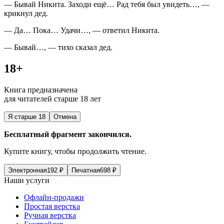
— Бывай Никита. Заходи ещё… Рад тебя был увидеть…, —
крикнул дед.
— Да… Пока… Удачи…, — ответил Никита.
— Бывай…, — тихо сказал дед.
18+
Книга предназначена
для читателей старше 18 лет
Я старше 18
Отмена
Бесплатный фрагмент закончился.
Купите книгу, чтобы продолжить чтение.
Электронная
192
₽
Печатная
698
₽
Наши услуги
Офлайн-продажи
Простая верстка
Ручная верстка