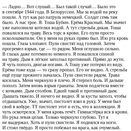
— Ладно… Вот слушай… Был такой случай… Было это
в сентябре 1944 года. В Белоруссии. Мы за водой на реку
пошли. А тут как раз патруль немецкий. Солдат семь там
было. А нас трое. Я. Тоша Бубин. Ерёма Красный. Мы значит
уже наполнили котелки водой. А тут стрельба дикая. Тоша
повалился на траву. Весь торс в крови. Его пули просто
исколошматили. Он у меня на руках прямо был. Изо рта кровь
пошла. Глаза хлопают. Пули свистят над головой. Затем
прогремел взрыв, где — то рядом. Меня оглушило сильно.
В глазах даже потемнело немного. Я повалился спиной
на траву. Дым в лёгкие заползал противный. Прямо до жути.
Я чуть пополз, двигая ногами. А Тошу уже потерял из виду.
Ерёма тоже куда — то сразу пропал. Его не видно. А стрельба
ещё пуще прежнего началась. Пули свистели рядом. Трава
косилась. Меня чиркнуло в плечо. Я стерпел боль. И дальше
пополз. Затем вновь взрыв гранаты. Земля подлетела вместе
с кочками. Дым столбом. Едкий такой и противный дым.
Дышать тяжело. И ничего не видно. Я за кусты заполз, чтобы
отдышаться. Уже, значит, пистолет взял в руку. У меня был
свой в кобуре. ТТ пистолет этот и есть, что в коллекции. Я
чуть осмотрелся. У меня кровь течёт. Гимнастёрка вся в крови.
Но рука левая целая. Только чиркнуло глубоко. Тут я
не выдержал. Хоть и пули свистели. Я поднялся на ноги.
И стоял твёрдо. Я просто побежал на врага, как очумелый.