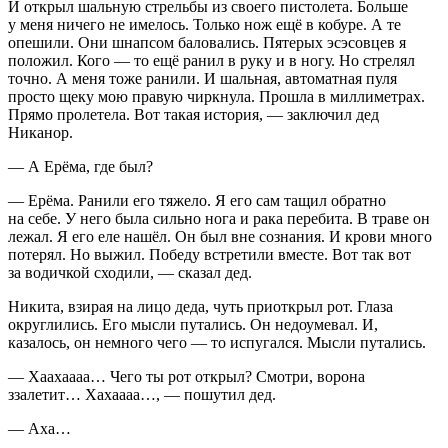
И открыл шальную стрельбы из своего пистолета. Больше
у меня ничего не имелось. Только нож ещё в кобуре. А те
опешили. Они шнапсом баловались. Пятерых эсэсовцев я
положил. Кого — то ещё ранил в руку и в ногу. Но стрелял
точно. А меня тоже ранили. И шальная, автоматная пуля
просто щеку мою правую чиркнула. Прошла в миллиметрах.
Прямо пролетела. Вот такая история, — заключил дед
Никанор.
— А Ерёма, где был?
— Ерёма. Ранили его тяжело. Я его сам тащил обратно
на себе. У него была сильно нога и рака перебита. В траве он
лежал. Я его еле нашёл. Он был вне сознания. И крови много
потерял. Но выжил. Победу встретили вместе. Вот так вот
за водичкой сходили, — сказал дед.
Никита, взирая на лицо деда, чуть приоткрыл рот. Глаза
округлились. Его мысли путались. Он недоумевал. И,
казалось, он немного чего — то испугался. Мысли путались.
— Хаахаааа… Чего ты рот открыл? Смотри, ворона
ззалетит… Хахаааа…, — пошутил дед.
— Аха…