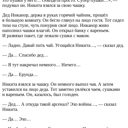
это пушки у него… Обалдеть просто. Супер пушки…»
, —
подумал он. Никита взялся за свою чашку.
Дед Никанор, держа в руках горячий чайник, прошёл
в большую комнату. Он бегло глянул на лицо гостя. Тот сидел
тихо на стуле, чуть понурив своё лицо. Никанор живо
наполнил чашки влагой. Он открыл банку с вареньем.
И развязал пакет, где лежали сушки с маком.
— Ладно. Давай пить чай. Угощайся Никита…, — сказал дед.
— Да… Спасибо дед…
— Я тут накричал немного… Ничего…
— Да… Ерунда…
Никита взялся за чашку. Он немного выпил чая. А затем
уставился на лицо деда. Тот заметно увлёкся чаем, сушками
и вареньем. Он, казалось, был голоден.
— Дед… А откуда такой арсенал? Эхо войны…, — сказал
Никита.
— Да… Эхо…