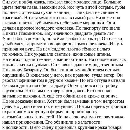
Силуэт, приближаясь, показал своё молодое лицо. Большие
цвета пепла глаза, высокий лоб, нос чуть витой острый, губы
полные с оттенком сухой малины, — лик был не слишком
красивый. Но для мужского пола в самый раз. На коже под
глазами и возле губ имелись небольшие морщинки. Они
делали взрослее молодого человека. По паспорту его звали
Никита Изюминков. Ему значилось двадцать девять лет.
У него был сложный, но всё же слабый характер. Он слегка
улыбнулся, заприметив во дворе знакомого человека. И чуть
приподнял руку. На нём сидело плотно тёмное пальто
по колено. Них украшали светлые, джинсовые штаны.
На ногах сидели тёмные, зимние ботинки. На голове имелась
кожаная кепка с ушами. Он являлся дальним родственником
Никанору Базарину. Он был типичным любителем острых
ощущений. В кошельке у него, как правило, гулял ветер. Он
работал официантом в дурном кабаке. Но его оттуда выгнали
без выходного пособия за драку. Он устроился на стройку
грузчиком. Но и там не задержался долго. Его погнали
за пьяные выходки. А ещё его обвинили в краже кирпича.
Но не доказали вины. Хотя он был замешан в том непростом
деле. Но доли своей так и не увидел. Потом парень устроился
охранником в крупную фирму по производству
автомобильных запчастей. Но на свою чудную голову только
нашёл приключения. Его обвинили в халатности
к должности. В его смену произошла крупная кража товара.