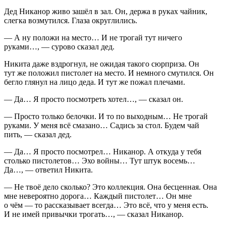
Дед Никанор живо зашёл в зал. Он, держа в руках чайник,
слегка возмутился. Глаза округлились.
— А ну положи на место… И не трогай тут ничего
руками…, — сурово сказал дед.
Никита даже вздрогнул, не ожидая такого сюрприза. Он
тут же положил пистолет на место. И немного смутился. Он
бегло глянул на лицо деда. И тут же пожал плечами.
— Да… Я просто посмотреть хотел…, — сказал он.
— Просто только белочки. И то по выходным… Не трогай
руками. У меня всё смазано… Садись за стол. Будем чай
пить, — сказал дед.
— Да… Я просто посмотрел… Никанор. А откуда у тебя
столько пистолетов… Эхо войны… Тут штук восемь…
Да…, — ответил Никита.
— Не твоё дело сколько? Это коллекция. Она бесценная. Она
мне невероятно дорога… Каждый пистолет… Он мне
о чём — то рассказывает всегда… Это всё, что у меня есть.
И не имей привычки трогать…, — сказал Никанор.