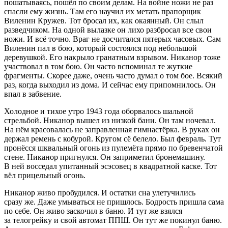
пошатываясь, пошёл по своим делам. На войне ножи не раз
спасли ему жизнь. Там его научил их метать прапорщик
Виленин Кружев. Тот бросал их, как окаянный. Он слыл
разведчиком. На одной вылазке он лихо разбросал все свои
ножи. И всё точно. Враг не досчитался пятерых часовых. Сам
Виленин пал в бою, который состоялся под небольшой
деревушкой. Его накрыло гранатным взрывом. Никанор тоже
участвовал в том бою. Он часто вспоминал те жуткие
фрагменты. Скорее даже, очень часто думал о том бое. Всякий
раз, когда выходил из дома. И сейчас ему припомнилось. Он
впал в забвение.
Холодное и тихое утро 1943 года оборвалось шальной
стрельбой. Никанор вышел из низкой бани. Он там ночевал.
На нём красовалась не заправленная гимнастёрка. В руках он
держал ремень с кобурой. Кругом сё белело. Был февраль. Тут
пронёсся шквальный огонь из пулемёта прямо по бревенчатой
стене. Никанор пригнулся. Он заприметил бронемашину.
В ней восседал упитанный эсэсовец в квадратной каске. Тот
вёл прицельный огонь.
Никанор живо пробудился. И остатки сна улетучились
сразу же. Даже умываться не пришлось. Бодрость пришла сама
по себе. Он живо заскочил в баню. И тут же взялся
за телогрейку и свой автомат ППШ. Он тут же покинул баню.