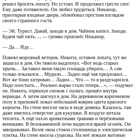
решил бросить лопату. Но устоял. И продолжил грести снег.
Ему даже потяжелело. Он любил трудиться. Никанор,
приоткрыв входные двери, облюбовал простым взглядом
своего странного гостя.
— Эй. Турист. Давай, заходи в дом. Чайник кипел. Заходи.
Будем чай пить…, — громко произнёс Никанор.
— Да… Иду…
Повеял морозный ветерок. Никита, оставив лопату, тут же
зашагал в дом. Он тяжело выдохнул.
«Вот ведь старых
хрычь… Заставил меня такую площадь убирать… А сам
только показался…
Мудил
о… Ладно ещё чая предложил…
Вот же блин хитрован… Ладно… Что — то я раздухарился.
Надо поостыть… Реально жарко стало теперь…»
, — подумал
он. Никита, отряхнув снежок с пальто, прошёл внутрь
веранды. А затем шагнул в дом. На деревянном коричневом
полу в прихожей лежал небольшой коврик цвета красного
кирпича. На стене висели часы в виде домика. Казалось, там
даже имелось отверстие для кукушки. В воздухе витала
теплота. А ещё пахло ароматными травами и берёзовыми
вениками. В белокаменной печи виднелся яркий огонёк. Он
завораживал. Возле окна стояла столешница и электрическая
плитка. На стене висела сушилка. На неё лежали матовые