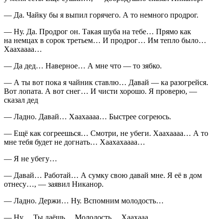
— Да. Чайку бы я выпил горячего. А то немного продрог.
— Ну. Да. Продрог он. Такая шуба на тебе… Прямо как
на немцах в сорок третьем… И продрог… Им тепло было…
Хаахаааа…
— Да дед… Наверное… А мне что — то зябко.
— А ты вот пока я чайник ставлю… Давай — ка разогрейся.
Вот лопата. А вот снег… И чисти хорошо. Я проверю, —
сказал дед
— Ладно. Давай… Хаахаааа… Быстрее согреюсь.
— Ещё как согреешься… Смотри, не убеги. Хаахаааа… А то
мне тебя будет не догнать… Хаахахаааа…
— Я не убегу…
— Давай… Работай… А сумку свою давай мне. Я её в дом
отнесу…, — заявил Никанор.
— Ладно. Держи… Ну. Вспомним молодость…
— Ну… Ты даёшь… Молодость… Хаахааа…