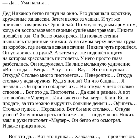
— Да… Ума палата…
Дед Никанор бегло глянул на окно. Его украшали короткие,
кружевные занавески. Затем взялся за чашки. И тут же
принялся заваривать чёрный чай. Потянуло чудным ароматом,
когда он воспользовался своими сушёными травами. Никита
прошёл в зал. Он бегло осмотрелся. На полках стенки
пылились старинные книжки. А на самом верху лежала груда
из коробок, где лежала всякая всячина. Никита чуть прошёлся.
Он уставился на ружьё. А затем тут же подошёл к щиту
на котором красовались пистолеты. У него просто глаза
разбегались. Он недоумевал. На лице мелькнуло удивление.
«Вот это да… Вещь… А тут что… Вау… Это что пушки…
Откуда? Столько много пистолетов… Невероятно… Откуда
столько у деда оружия. Куда я попал? Он что бандит… Я
не знал… Он просто собирает их… Но откуда у него столько
стволов… Вот это да. Пистолеты… Да ещё и разные. А вот
это вообще «Маузер»…Или как его «Вальтер». Блин. Если
продать, за это можно выручить большие деньги… Офигеть…
Столько пушек… Нереально. Вот бы мне столько… Откуда
у него? Хочу посмотреть поближе…»
, — подумал он. Никита
взял в руки пистолет
«Маузер».
Он бегло его осмотрел.
И даже приценился.
— Вот это да… Вот это пушка… Хаахаааа…, — произнёс он.