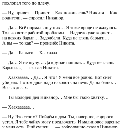
похлопал того по плечу.
— Ну, привет… Привет… Как поживаешь? Никита… Как
родители, — спросил Никанор.
— Да… Всё нормально у них… Я тоже вроде не жалуюсь.
Только вот с работой проблемы… Надоело уже корпеть
на всяких барыг… Задолбали. Куда не глянь барыги…
А вы — то как? — произнёс Никита.
— Да… Барыги… Хаахаааа…
— Да… Я не шучу… Да крутые папики… Куда не глянь.
Барыги…, — сказал Никита.
— Хаахааааа… Да… Я что? У меня всё ровно. Вот снег
убираю. Потом дров надо наколоть на печь. Да на баню…
Весь в делах.
— Ты молодец дед Никанор… Мне бы твою хватку…
— Хаахаааааа…
— Ну. Что стоим? Пойдём в дом. Ты, наверное, с дороги
устал. Я тебе чайку могу предложить. И малиновое варенье
у меня есть. Ещё сушки…, — добродушно сказал Никанор.