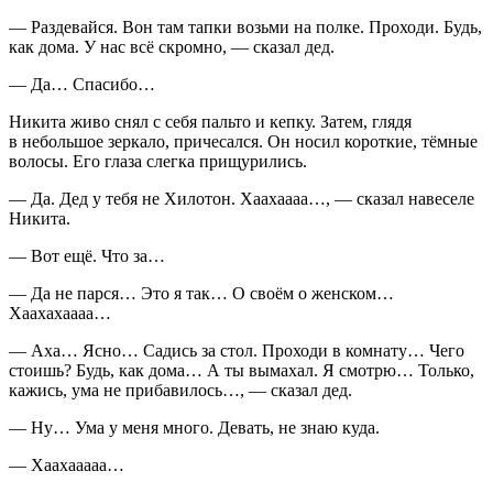
— Раздевайся. Вон там тапки возьми на полке. Проходи. Будь,
как дома. У нас всё скромно, — сказал дед.
— Да… Спасибо…
Никита живо снял с себя пальто и кепку. Затем, глядя
в небольшое зеркало, причесался. Он носил короткие, тёмные
волосы. Его глаза слегка прищурились.
— Да. Дед у тебя не Хилотон. Хаахаааа…, — сказал навеселе
Никита.
— Вот ещё. Что за…
— Да не парся… Это я так… О своём о женском…
Хаахахаааа…
— Аха… Ясно… Садись за стол. Проходи в комнату… Чего
стоишь? Будь, как дома… А ты вымахал. Я смотрю… Только,
кажись, ума не прибавилось…, — сказал дед.
— Ну… Ума у меня много. Девать, не знаю куда.
— Хаахааааа…