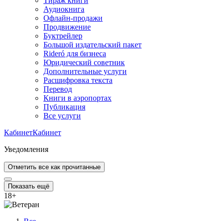
Тираж книги
Аудиокнига
Офлайн-продажи
Продвижение
Буктрейлер
Большой издательский пакет
Rideró для бизнеса
Юридический советник
Дополнительные услуги
Расшифровка текста
Перевод
Книги в аэропортах
Публикация
Все услуги
Кабинет
Кабинет
Уведомления
Отметить все как прочитанные
Показать ещё
18
+