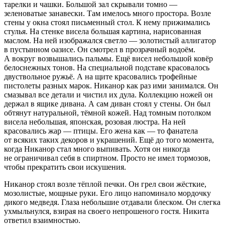
тарелки и чашки. Большой зал скрывали томно —
зеленоватые занавески. Там имелось много простора. Возле
стены у окна стоял письменный стол. К нему прижимались
стулья. На стенке висела большая картина, нарисованная
маслом. На ней изображался светло — золотистый аллигатор
в пустынном оазисе. Он смотрел в прозрачный водоём.
А вокруг возвышались пальмы. Ещё висел небольшой ковёр
белоснежных тонов. На специальной подставе красовалось
двуствольное ружьё. А на щите красовались трофейные
пистолеты разных марок. Никанор как раз ими занимался. Он
смазывал все детали и чистил их дула. Коллекцию ножей он
держал в ящике дивана. А сам диван стоял у стены. Он был
обтянут натуральной, тёмной кожей. Над томным потолком
висела небольшая, японская, розовая люстра. На ней
красовались жар — птицы. Его жена как — то фанатела
от всяких таких декоров и украшений. Ещё до того момента,
когда Никанор стал много выпивать. Хотя он никогда
не ограничивал себя в
спирт
ном. Просто не имел тормозов,
чтобы прекратить свои искушения.
Никанор стоял возле тёплой печки. Он грел свои жёсткие,
мозолистые, мощные руки. Его лицо напоминало мордочку
дикого медведя. Глаза небольшие отдавали блеском. Он слегка
ухмыльнулся, взирая на своего непрошеного гостя. Никита
ответил взаимностью.