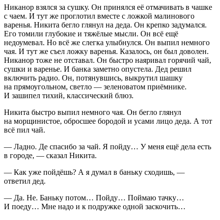
Никанор взялся за сушку. Он принялся её отмачивать в чашке
с чаем. И тут же проглотил вместе с ложкой малинового
варенья. Никита бегло глянул на деда. Он крепко задумался.
Его томили глубокие и тяжёлые мысли. Он всё ещё
недоумевал. Но всё же слегка улыбнулся. Он выпил немного
чая. И тут же съел ложку варенья. Казалось, он был доволен.
Никанор тоже не отставал. Он быстро наяривал горячий чай,
сушки и варенье. И банка заметно опустела. Дед решил
включить радио. Он, потянувшись, выкрутил шашку
на прямоугольном, светло — зеленоватом приёмнике.
И зашипел тихий, классический блюз.
Никита быстро выпил немного чая. Он бегло глянул
на морщинистое, обросшее бородой и усами лицо деда. А тот
всё пил чай.
— Ладно. Де спасибо за чай. Я пойду… У меня ещё дела есть
в городе, — сказал Никита.
— Как уже пойдёшь? А я думал в баньку сходишь, —
ответил дед.
— Да. Не. Баньку потом… Пойду… Поймаю тачку…
И поеду… Мне надо и к подружке одной заскочить…