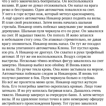
что у него закончились боеприпасы. Он воспользовался
вилами. И даже не думал отсиживаться. Он напал на врага
резко и бесстрашно. Один автоматчик повалился на снег.
У него в горе встрял нож, который метнул красноармеец.
А ещё одного автоматчика Никанор решил поднять на вилы.
И план свой реализовал. Затем вновь началась шальная
стрельба. Никанор опять побежал закоулками уже знакомой
деревушки. Шальная пуля чиркнула его по руке. Он завалился
на снег. И задышал тяжело. Он пополз. И живо затаился
в небольшом стогу сена. Он атаковал стремительно, не давая
врагу опомниться. Никанор вновь напал. Он тут же посадил
на вилы упитанного автоматчика Клюна. Тот пустил кровь
изо рта. А Никанор не дрогнул. Он схватил в руки трофейный
автомат. И тут же им воспользовался. Воздух сотрясли
выстрелы. Несколько тёмно-зелёных фигур завалилось на снег
замертво. Никанор выбил всю обойму. И Вновь взялся
за вилы. По ручке текла кровь. Она живо застывала на морозе.
Автоматчики побежали следом за Никанором. И вновь тот
получил ранение в бок. Пуля чиркнула больно и глубоко.
Но всё же пролетела мимо цели. Никанор ощутил жуткую
боль. Его телогрейка заметно окропилась кровью. Лицо тоже
затекало. И во рту копилась багряная влага. Дышалось очень
тяжело. Никанор завернул за очередную баню. А затем метнул
вилы. И на удивление попал точно в шею немецкому офицеру
австрийского происхождения Бриму. Тот грузно завалился