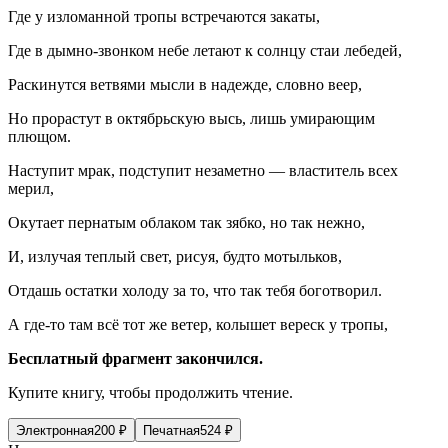
Где у изломанной тропы встречаются закаты,
Где в дымно-звонком небе летают к солнцу стаи лебедей,
Раскинутся ветвями мысли в надежде, словно веер,
Но прорастут в октябрьскую высь, лишь умирающим
плющом.
Наступит мрак, подступит незаметно — властитель всех
мерил,
Окутает пернатым облаком так зябко, но так нежно,
И, излучая теплый свет, рисуя, будто мотыльков,
Отдашь остатки холоду за то, что так тебя боготворил.
А где-то там всё тот же ветер, колышет вереск у тропы,
Бесплатный фрагмент закончился.
Купите книгу, чтобы продолжить чтение.
Электронная
200
₽
Печатная
524
₽