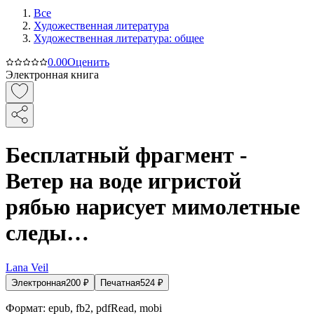
Все
Художественная литература
Художественная литература: общее
0.0
0
Оценить
Электронная книга
Бесплатный фрагмент -
Ветер на воде игристой
рябью нарисует мимолетные
следы…
Lana Veil
Электронная
200
₽
Печатная
524
₽
Формат:
epub, fb2, pdfRead, mobi