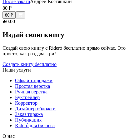
После заката
Андрей Костяшкин
80
₽
80
₽
0.0
0
Издай свою книгу
Создай свою книгу с Rideró бесплатно прямо сейчас. Это
просто, как раз, два, три!
Создать книгу бесплатно
Наши услуги
Офлайн-продажи
Простая верстка
Ручная верстка
Буктрейлер
Корректор
Дизайнер обложки
Заказ тиража
Публикация
Rideró для бизнеса
О нас