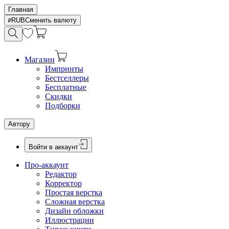
Главная
RUB
Сменить валюту
Магазин
Импринты
Бестселлеры
Бесплатные
Скидки
Подборки
Автору
Войти в аккаунт
Про-аккаунт
Редактор
Корректор
Простая верстка
Сложная верстка
Дизайн обложки
Иллюстрации