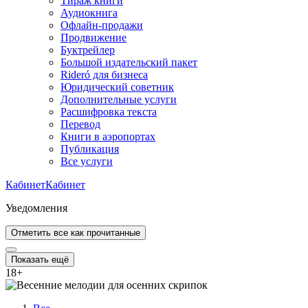
Тираж книги
Аудиокнига
Офлайн-продажи
Продвижение
Буктрейлер
Большой издательский пакет
Rideró для бизнеса
Юридический советник
Дополнительные услуги
Расшифровка текста
Перевод
Книги в аэропортах
Публикация
Все услуги
Кабинет
Кабинет
Уведомления
Отметить все как прочитанные
Показать ещё
18
+