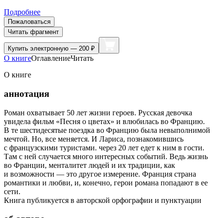
Подробнее
Пожаловаться
Читать фрагмент
Купить
электронную — 200 ₽
О книге
Оглавление
Читать
О книге
аннотация
Роман охватывает 50 лет жизни героев. Русская девочка
увидела фильм «Песня о цветах» и влюбилась во Францию.
В те шестидесятые поездка во Францию была невыполнимой
мечтой. Но, все меняется. И Лариса, познакомившись
с французскими туристами. через 20 лет едет к ним в гости.
Там с ней случается много интересных событий. Ведь жизнь
во Франции, менталитет людей и их традиции, как
и возможности — это другое измерение. Франция страна
романтики и любви, и, конечно, герои романа попадают в ее
сети.
Книга публикуется в авторской орфографии и пунктуации