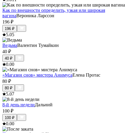
Как по внешности определить, узкая или широкая
вагина
Вероника Ларссон
196
₽
196
₽
5.0
5
Ведьма
Валентин Тумайкин
40
₽
40
₽
0.0
0
«Магазин снов» мистера Анимуса
Елена Протас
80
₽
80
₽
5.0
7
8-й день недели
Дальний
100
₽
100
₽
0.0
0