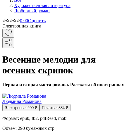
Все
Художественная литература
Любовный роман
0.0
0
Оценить
Электронная книга
Весенние мелодии для
осенних скрипок
Первая и вторая части романа. Рассказы об иностранцах
Людмила Романова
Электронная
200
₽
Печатная
884
₽
Формат:
epub, fb2, pdfRead, mobi
Объем:
290
бумажных стр.