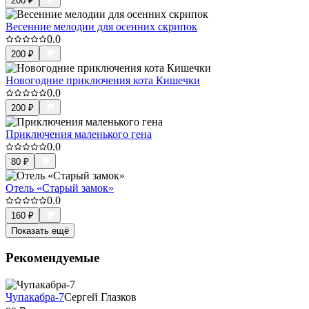
200
₽
Весенние мелодии для осенних скрипок
0.0
200
₽
Новогодние приключения кота Кишечки
0.0
200
₽
Приключения маленького гена
0.0
80
₽
Отель «Старый замок»
0.0
160
₽
Показать ещё
Рекомендуемые
Чупакабра-7
Сергей Глазков