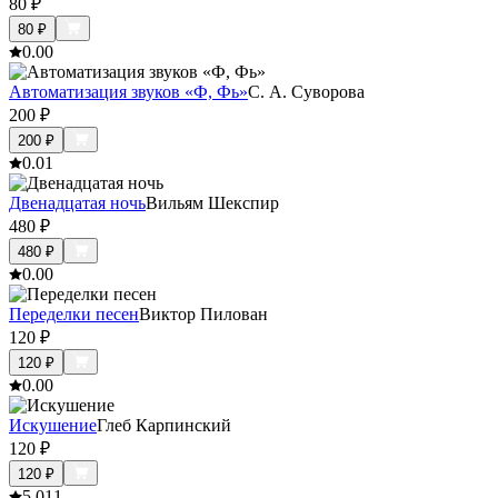
80
₽
80
₽
0.0
0
Автоматизация звуков «Ф, Фь»
С. А. Суворова
200
₽
200
₽
0.0
1
Двенадцатая ночь
Вильям Шекспир
480
₽
480
₽
0.0
0
Переделки песен
Виктор Пилован
120
₽
120
₽
0.0
0
Искушение
Глеб Карпинский
120
₽
120
₽
5.0
11