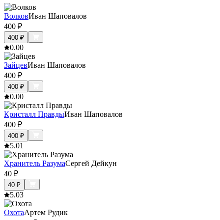
Волков
Иван Шаповалов
400
₽
400
₽
0.0
0
Зайцев
Иван Шаповалов
400
₽
400
₽
0.0
0
Кристалл Правды
Иван Шаповалов
400
₽
400
₽
5.0
1
Хранитель Разума
Сергей Дейкун
40
₽
40
₽
5.0
3
Охота
Артем Рудик