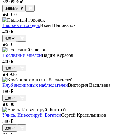
3999996
₽
3999996
₽
4.9
10
Пыльный городок
Иван Шаповалов
400
₽
400
₽
5.0
1
Последний эшелон
Вадим Курасов
400
₽
400
₽
4.9
36
Клуб анонимных наблюдателей
Виктория Васильева
180
₽
180
₽
0.0
0
Учись. Инвестируй. Богатей
Сергей Красильников
380
₽
380
₽