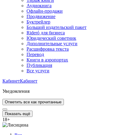
Тираж книги
Аудиокнига
Офлайн-продажи
Продвижение
Буктрейлер
Большой издательский пакет
Rideró для бизнеса
Юридический советник
Дополнительные услуги
Расшифровка текста
Перевод
Книги в аэропортах
Публикация
Все услуги
Кабинет
Кабинет
Уведомления
Отметить все как прочитанные
Показать ещё
18
+