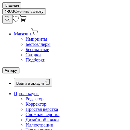
Главная
RUB
Сменить валюту
Магазин
Импринты
Бестселлеры
Бесплатные
Скидки
Подборки
Автору
Войти в аккаунт
Про-аккаунт
Редактор
Корректор
Простая верстка
Сложная верстка
Дизайн обложки
Иллюстрации