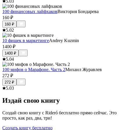
5.0
3
100 финансовых лайфхаков
Виктория Бондарева
160
₽
160
₽
5.0
2
10 фишек в маркетинге
Andrey Kuzmin
1400
₽
1400
₽
5.0
4
100 мифов о Марафоне. Часть 2
Михаил Журавлев
272
₽
272
₽
5.0
3
Издай свою книгу
Создай свою книгу с Rideró бесплатно прямо сейчас. Это
просто, как раз, два, три!
Создать книгу бесплатно