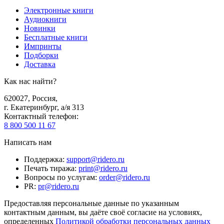
Электронные книги
Аудиокниги
Новинки
Бесплатные книги
Импринты
Подборки
Доставка
Как нас найти?
620027
,
Россия
,
г. Екатеринбург, а/я 313
Контактный телефон
:
8 800 500 11 67
Написать нам
Поддержка
:
support@ridero.ru
Печать тиража
:
print@ridero.ru
Вопросы по услугам
:
order@ridero.ru
PR
:
pr@ridero.ru
Предоставляя персональные данные по указанным
контактным данным, вы даёте своё согласие на условиях,
определенных
Политикой обработки персональных данных