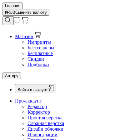
Главная
RUB
Сменить валюту
Магазин
Импринты
Бестселлеры
Бесплатные
Скидки
Подборки
Автору
Войти в аккаунт
Про-аккаунт
Редактор
Корректор
Простая верстка
Сложная верстка
Дизайн обложки
Иллюстрации