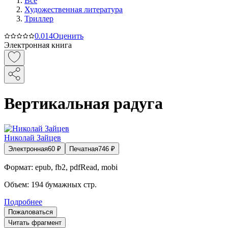
Все
Художественная литература
Триллер
0.0
14
Оценить
Электронная книга
Вертикальная радуга
Николай Зайцев
Электронная
60
₽
Печатная
746
₽
Формат:
epub, fb2, pdfRead, mobi
Объем:
194
бумажных стр.
Подробнее
Пожаловаться
Читать фрагмент