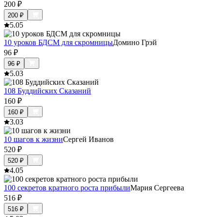
200
₽
200
₽
5.0
5
10 уроков БДСМ для скромницы
Домино Грэй
96
₽
96
₽
5.0
3
108 Буддийских Сказаний
160
₽
160
₽
3.0
3
10 шагов к жизни
Сергей Иванов
520
₽
520
₽
4.0
5
100 секретов кратного роста прибыли
Мария Сергеева
516
₽
516
₽