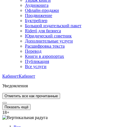
Тираж книги
Аудиокнига
Офлайн-продажи
Продвижение
Буктрейлер
Большой издательский пакет
Rideró для бизнеса
Юридический советник
Дополнительные услуги
Расшифровка текста
Перевод
Книги в аэропортах
Публикация
Все услуги
Кабинет
Кабинет
Уведомления
Отметить все как прочитанные
Показать ещё
18
+