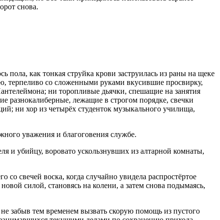
орот снова.
ь пола, как тонкая струйка крови заструилась из раны на щеке
еню, терпеливо со сложенными руками вкусившие просвирку,
Пантелеймона; ни торопливые дьячки, спешащие на занятия
е разнокалиберные, лежащие в строгом порядке, свечки
ий; ни хор из четырёх студенток музыкального училища,
жного уважения и благоговения службе.
еля и убийцу, воровато ускользнувших из алтарной комнаты,
о со свечей воска, когда случайно увидела распростёртое
новой силой, становясь на колени, а затем снова подымаясь,
, не забыв тем временем вызвать скорую помощь из пустого
, занимавшихся текущими делами по сохранению прихода.