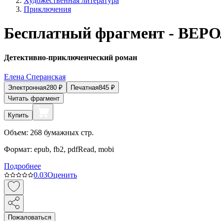
Художественная литература
Приключения
Бесплатный фрагмент - В
Детективно-приключенческий роман
Елена Сперанская
Электронная
280
₽
Печатная
845
₽
Читать фрагмент
Купить
Объем:
268
бумажных стр.
Формат:
epub, fb2, pdfRead, mobi
Подробнее
0.0
3
Оценить
Пожаловаться