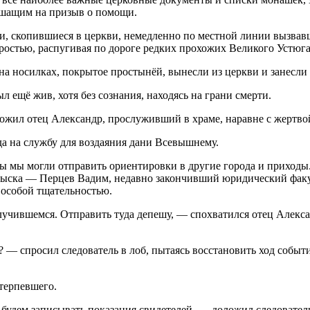
пешащим на призыв о помощи.
ли, скопившиеся в церкви, немедленно по местной линии вызвав
ростью, распугивая по дороге редких прохожих Великого Устюга
 на носилках, покрытое простынёй, вынесли из церкви и занесл
 ещё жив, хотя без сознания, находясь на грани смерти.
ложил отец Александр, прослуживший в храме, наравне с жертвой
а на службу для воздаяния дани Всевышнему.
ы мы могли отправить ориентировки в другие города и приходы.
зыска — Перцев Вадим, недавно закончивший юридический факул
 особой тщательностью.
чившемся. Отправить туда депешу, — спохватился отец Алексан
? — спросил следователь в лоб, пытаясь восстановить ход событ
терпевшего.
 будем записывать показания свидетелей, — доложил следователь