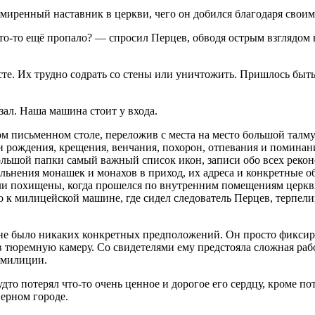
миренный наставник в церкви, чего он добился благодаря свои
что-то ещё пропало? — спросил Перцев, обводя острым взглядо
сте. Их трудно содрать со стены или уничтожить. Пришлось быть
казал. Наша машина стоит у входа.
м письменном столе, переложив с места на место большой талм
 рождения, крещения, венчания, похорон, отпевания и поминани
льшой папки самый важный список икон, записи обо всех реконс
льнения монашек и монахов в приход, их адреса и конкретные об
ли похищены, когда прошелся по внутренним помещениям церкви
о к милицейской машине, где сидел следователь Перцев, терпели
й не было никаких конкретных предположений. Он просто фиксир
в тюремную камеру. Со свидетелями ему предстояла сложная ра
е милиции.
дто потерял что-то очень ценное и дорогое его сердцу, кроме п
верном городе.