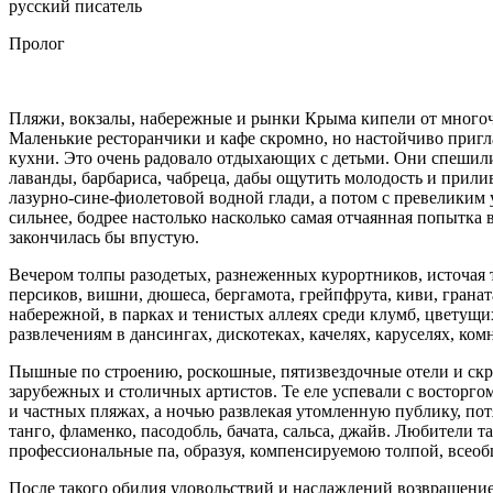
русский писатель
Пролог
Пляжи, вокзалы, набережные и рынки Крыма кипели от многоч
Маленькие ресторанчики и кафе скромно, но настойчиво пригл
кухни. Это очень радовало отдыхающих с детьми. Они спешили 
лаванды, барбариса, чабреца, дабы ощутить молодость и прил
лазурно-сине-фиолетовой водной глади, а потом с превеликим 
сильнее, бодрее настолько насколько самая отчаянная попытка
закончилась бы впустую.
Вечером толпы разодетых, разнеженных курортников, источая 
персиков, вишни, дюшеса, бергамота, грейпфрута, киви, гран
набережной, в парках и тенистых аллеях среди клумб, цветущи
развлечениям в дансингах, дискотеках, качелях, каруселях, ком
Пышные по строению, роскошные, пятизвездочные отели и скро
зарубежных и столичных артистов. Те еле успевали с восторго
и частных пляжах, а ночью развлекая утомленную публику, пот
танго, фламенко, пасодобль, бачата, сальса, джайв. Любители 
профессиональные па, образуя, компенсируемою толпой, всео
После такого обилия удовольствий и наслаждений возвращение