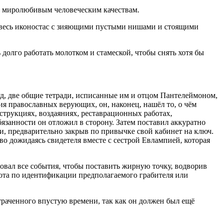
м миролюбивым человеческим качествам.
м весь иконостас с зияющими пустыми нишами и стоящими
 долго работать молотком и стамеской, чтобы снять хотя бы
уд, две общие тетради, исписанные им и отцом Пантелеймоном,
я православных верующих, он, наконец, нашёл то, о чём
трукциях, воздаяниях, реставрационных работах,
язанности он отложил в сторону. Затем поставил аккуратно
, предварительно закрыв по привычке свой кабинет на ключ.
во дожидаясь свидетеля вместе с сестрой Евлампией, которая
овал все события, чтобы поставить жирную точку, водворив
бота по идентификации предполагаемого грабителя или
отраченного впустую времени, так как он должен был ещё