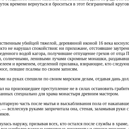
ток времени вернуться и броситься в этот безграничный кругов
нственным убийцей тяжелой, деревянной иконой 16 века коснулос
Никто не нарушал спокойствия: ни прихожане, отстоявшие заутр
еденного водой кагора, получившие отпущение грехов от отца 
, солнечными, ленивыми лучами скромные монашки, раздававши
елеем и временем, отделений прилавка, взирающие, кто следующ
осе, певшие псалмы по своим записям.
и на руках спешили по своим мирским делам, отдавая дань дол
рал на произошедшее преступление не в силах остановить грабит
санных специально для храма монастыря древним мастером.
алтарную часть после мытья и выскабливания пола от накапавшег
— всплеснув руками запричитала она, стеная, заламывая руки с 
иков.
улась наружу, призывая всех, кто остался после службы в храме
сь все наиболее важные церковные документы и списки монашек