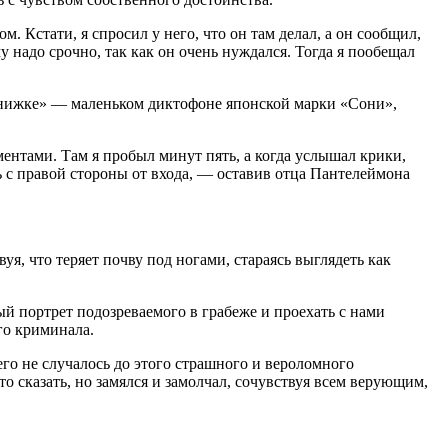
. Кстати, я спросил у него, что он там делал, а он сообщил,
му надо срочно, так как он очень нуждался. Тогда я пообещал
 книжке» — маленьком диктофоне японской марки «Сони»,
ентами. Там я пробыл минут пять, а когда услышал крики,
ь с правой стороны от входа, — оставив отца Пантелеймона
уя, что теряет почву под ногами, стараясь выглядеть как
ый портрет подозреваемого в грабеже и проехать с нами
го криминала.
его не случалось до этого страшного и вероломного
о сказать, но замялся и замолчал, сочувствуя всем верующим,