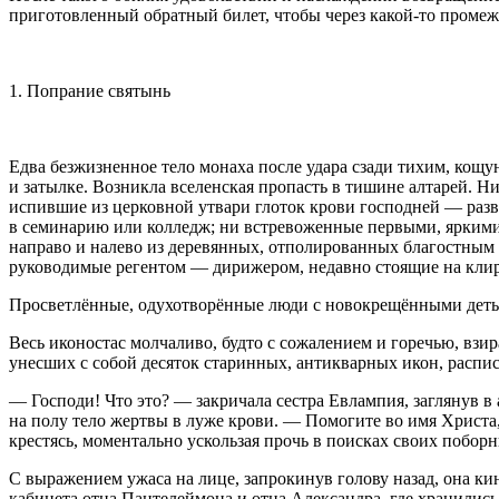
приготовленный обратный билет, чтобы через какой-то промежу
1. Попрание святынь
Едва безжизненное тело монаха после удара сзади тихим, кощу
и затылке. Возникла вселенская пропасть в тишине алтарей. 
испившие из церковной утвари глоток крови господней — разв
в семинарию или колледж; ни встревоженные первыми, яркими
направо и налево из деревянных, отполированных благостным 
руководимые регентом — дирижером, недавно стоящие на клир
Просветлённые, одухотворённые люди с новокрещёнными детьм
Весь иконостас молчаливо, будто с сожалением и горечью, взи
унесших с собой десяток старинных, антикварных икон, распи
— Господи! Что это? — закричала сестра Евлампия, заглянув в 
на полу тело жертвы в луже крови. — Помогите во имя Христа, 
крестясь, моментально ускользая прочь в поисках своих поборн
С выражением ужаса на лице, запрокинув голову назад, она кин
кабинета отца Пантелеймона и отца Александра, где хранили