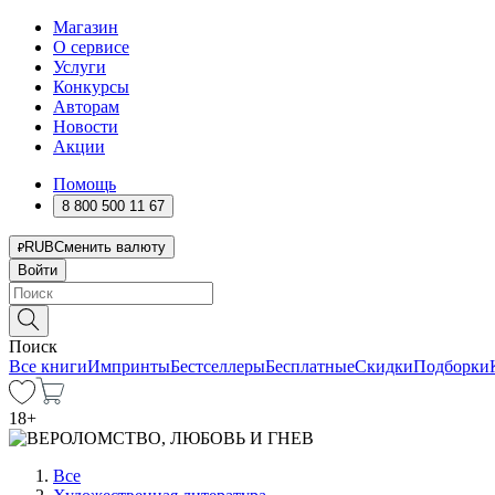
Магазин
О сервисе
Услуги
Конкурсы
Авторам
Новости
Акции
Помощь
8 800 500 11 67
RUB
Сменить валюту
Войти
Поиск
Все книги
Импринты
Бестселлеры
Бесплатные
Скидки
Подборки
18
+
Все