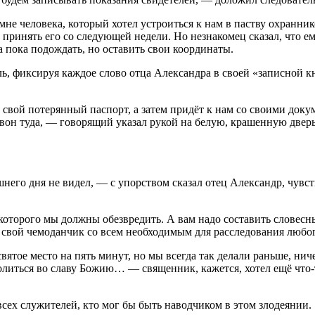
е человека, который хотел устроиться к нам в паству охранником
ов принять его со следующей недели. Но незнакомец сказал, что е
 а пока подождать, но оставить свои координаты.
ель, фиксируя каждое слово отца Александра в своей «записной
свой потерянный паспорт, а затем придёт к нам со своими докум
, вон туда, — говорящий указал рукой на белую, крашенную двер
шнего дня не видел, — с упорством сказал отец Александр, чувств
которого мы должны обезвредить. А вам надо составить словесн
 свой чемоданчик со всем необходимым для расследования любо
вятое место на пять минут, но мы всегда так делали раньше, нич
олиться во славу Божию… — священник, кажется, хотел ещё что-т
сех служителей, кто мог бы быть наводчиком в этом злодеянии.