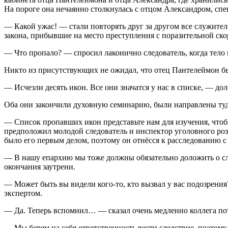
На пороге она нечаянно столкнулась с отцом Александром, с
— Какой ужас! — стали повторять друг за другом все служите
закона, прибывшие на место преступления с поразительной ско
— Что пропало? — спросил лаконично следователь, когда тело
Никто из присутствующих не ожидал, что отец Пантелеймон был
— Исчезли десять икон. Все они значатся у нас в списке, — до
Оба они закончили духовную семинарию, были направлены туд
— Список пропавших икон представьте нам для изучения, чтоб
предположил молодой следователь и инспектор уголовного ро
было его первым делом, поэтому он отнёсся к расследованию с
— В нашу епархию мы тоже должны обязательно доложить о слу
окончания заутрени.
— Может быть вы видели кого-то, кто вызвал у вас подозрения
экспертом.
— Да. Теперь вспомнил… — сказал очень медленно коллега по
— Мы берем на себя ответственность вести следствие, поэтому