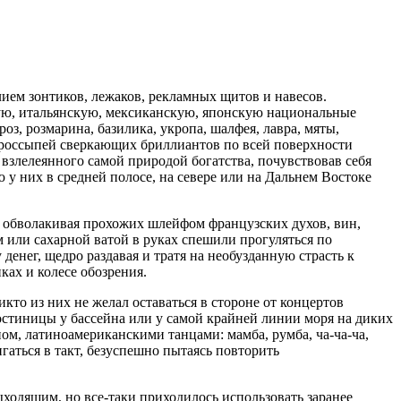
ием зонтиков, лежаков, рекламных щитов и навесов.
кую, итальянскую, мексиканскую, японскую
нацио
нальные
з, розмарина, базилика, укропа, шалфея, лавра, мяты,
м россыпей сверкающих бриллиантов по всей поверхности
 взлелеянного самой природой богатства, почувствовав себя
 у них в средней полосе, на севере или на Дальнем Востоке
, обволакивая прохожих шлейфом французских духов, вин,
 или сахарной ватой в руках спешили прогуляться по
енег, щедро раздавая и тратя на необузданную страсть к
ках и колесе обозрения.
то из них не желал оставаться в стороне от концертов
гостиницы у бассейна или у самой крайней линии моря на диких
ом, латиноамериканскими танцами: мамба, румба, ча-ча-ча,
игаться в такт, безуспешно пытаясь повторить
ходящим, но все-таки приходилось использовать заранее