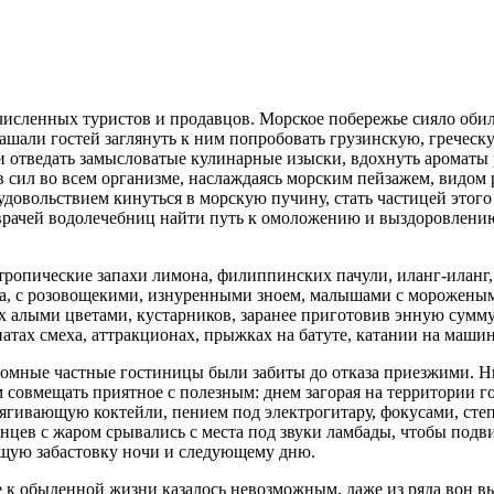
исленных туристов и продавцов. Морское побережье сияло обил
ашали гостей заглянуть к ним попробовать грузинскую, гречес
отведать замысловатые кулинарные изыски, вдохнуть ароматы ро
ив сил во всем организме, наслаждаясь морским пейзажем, видо
удовольствием кинуться в морскую пучину, стать частицей этого
 врачей водолечебниц найти путь к омоложению и выздоровлению
тропические запахи лимона, филиппинских пачули, иланг-иланг
ата, с розовощекими, изнуренными зноем, малышами с мороженым
х алыми цветами, кустарников, заранее приготовив энную сумму д
натах смеха, аттракционах, прыжках на батуте, катании на машин
мные частные гостиницы были забиты до отказа приезжими. Ник
м совмещать приятное с полезным: днем загорая на территории 
ягивающую коктейли, пением под электрогитару, фокусами, степ
танцев с жаром срывались с места под звуки ламбады, чтобы подв
бщую забастовку ночи и следующему дню.
 к обыденной жизни казалось невозможным, даже из ряда вон вы