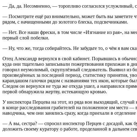
— Да, да. Несомненно, — торопливо согласился услужливый, с
— Посмотрите ещё раз внимательно, может быть вы заметите 
рядом, с начищенными до золотого блеска, подсвечниками.
— Нет. Все наши фрески, в том числе «Изгнание из рая», на ме
первый слой побелки.
— Ну, что же, тогда собирайтесь. Не забудьте то, о чём я вам с
Отец Александр вернулся в свой кабинет. Порывшись в обычно
куда они тщательно записывали пожертвования прихожан в дни
говорил неумолимый, скрупулёзный следователь. Выявил из бо
произведённых за последний период, статистику принятия, уво
карандашом галочки рядом с названиями тех икон, которые бы
Следом он вернулся не туда же откуда ушел, а направился прям
первой обнаружила жертву, истекающую кровью.
У инспектора Перцева на этот, из ряда вон выходящий, случа
в конце расследования грабителей на положенное им место — 
наводчика, чем они занялись сразу, когда приехали в отделени
— А вы, сестра? — спросил инспектор Перцев с досадой, как бу
доложить своему куратору о работе, проделанной в дальнем се