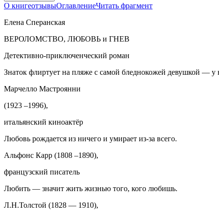
О книге
отзывы
Оглавление
Читать фрагмент
Елена Сперанская
ВЕРОЛОМСТВО, ЛЮБОВЬ и ГНЕВ
Детективно-приключенческий роман
Знаток флиртует на пляже с самой бледнокожей девушкой — у н
Марчелло Мастроянни
(1923 –1996),
итальянский киноактёр
Любовь рождается из ничего и умирает из-за всего.
Альфонс Карр (1808 –1890),
французский писатель
Любить — значит жить жизнью того, кого любишь.
Л.Н.Толстой (1828 — 1910),