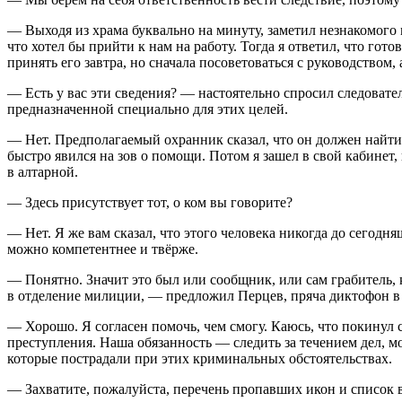
— Выходя из храма буквально на минуту, заметил незнакомого мн
что хотел бы прийти к нам на работу. Тогда я ответил, что гот
принять его завтра, но сначала посоветоваться с руководством,
— Есть у вас эти сведения? — настоятельно спросил следоват
предназначенной специально для этих целей.
— Нет. Предполагаемый охранник сказал, что он должен найти 
быстро явился на зов о помощи. Потом я зашел в свой кабинет
в алтарной.
— Здесь присутствует тот, о ком вы говорите?
— Нет. Я же вам сказал, что этого человека никогда до сегодня
можно компетентнее и твёрже.
— Понятно. Значит это был или сообщник, или сам грабитель, 
в отделение милиции, — предложил Перцев, пряча диктофон в
— Хорошо. Я согласен помочь, чем смогу. Каюсь, что покинул с
преступления. Наша обязанность — следить за течением дел, м
которые пострадали при этих криминальных обстоятельствах.
— Захватите, пожалуйста, перечень пропавших икон и список в