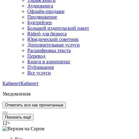
Тираж книги
Аудиокнига
Офлайн-продажи
Продвижение
Буктрейлер
Большой издательский пакет
Rideró для бизнеса
Юридический советник
Дополнительные услуги
Расшифровка текста
Перевод
Книги в аэропортах
Публикация
Все услуги
Кабинет
Кабинет
Уведомления
Отметить все как прочитанные
Показать ещё
12
+