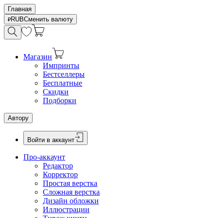
Главная
RUB
Сменить валюту
Магазин
Импринты
Бестселлеры
Бесплатные
Скидки
Подборки
Автору
Войти в аккаунт
Про-аккаунт
Редактор
Корректор
Простая верстка
Сложная верстка
Дизайн обложки
Иллюстрации