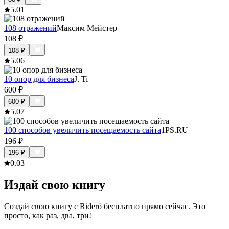
5.0
1
108 отражений
Максим Мейстер
108
₽
108
₽
5.0
6
10 опор для бизнеса
J. Ti
600
₽
600
₽
5.0
7
100 способов увеличить посещаемость сайта
1PS.RU
196
₽
196
₽
0.0
3
Издай свою книгу
Создай свою книгу с Rideró бесплатно прямо сейчас. Это
просто, как раз, два, три!