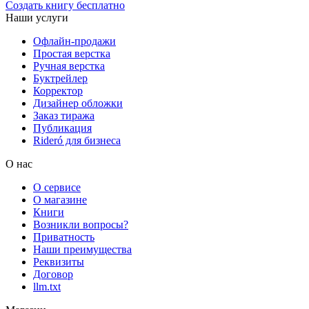
Создать книгу бесплатно
Наши услуги
Офлайн-продажи
Простая верстка
Ручная верстка
Буктрейлер
Корректор
Дизайнер обложки
Заказ тиража
Публикация
Rideró для бизнеса
О нас
О сервисе
О магазине
Книги
Возникли вопросы?
Приватность
Наши преимущества
Реквизиты
Договор
llm.txt