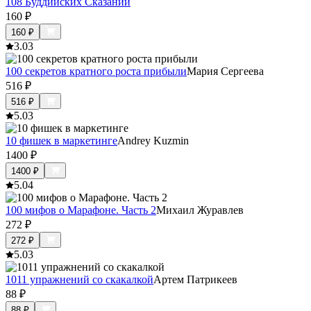
108 Буддийских Сказаний
160
₽
160
₽
3.0
3
100 секретов кратного роста прибыли
Мария Сергеева
516
₽
516
₽
5.0
3
10 фишек в маркетинге
Andrey Kuzmin
1400
₽
1400
₽
5.0
4
100 мифов о Марафоне. Часть 2
Михаил Журавлев
272
₽
272
₽
5.0
3
1011 упражнений со скакалкой
Артем Патрикеев
88
₽
88
₽