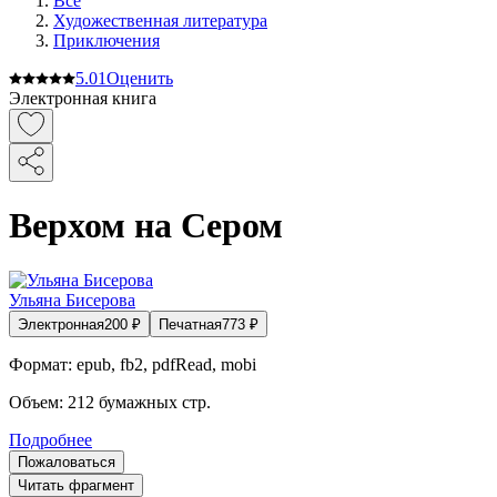
Все
Художественная литература
Приключения
5.0
1
Оценить
Электронная книга
Верхом на Сером
Ульяна Бисерова
Электронная
200
₽
Печатная
773
₽
Формат:
epub, fb2, pdfRead, mobi
Объем:
212
бумажных стр.
Подробнее
Пожаловаться
Читать фрагмент