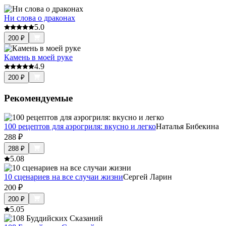
Ни слова о драконах
5.0
200
₽
Камень в моей руке
4.9
200
₽
Рекомендуемые
100 рецептов для аэрогриля: вкусно и легко
Наталья Бибекина
288
₽
288
₽
5.0
8
10 сценариев на все случаи жизни
Сергей Ларин
200
₽
200
₽
5.0
5