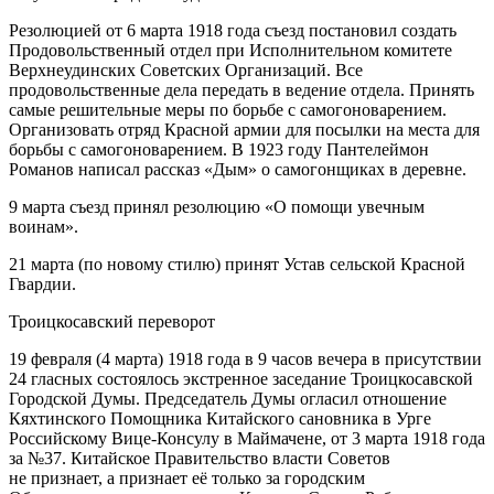
Резолюцией от 6 марта 1918 года съезд постановил создать
Продовольственный отдел при Исполнительном комитете
Верхнеудинских Советских Организаций. Все
продовольственные дела передать в ведение отдела. Принять
самые решительные меры по борьбе с самогоноварением.
Организовать отряд Красной армии для посылки на места для
борьбы с самогоноварением
. В 1923 году Пантелеймон
Романов написал рассказ «Дым» о самогонщиках в деревне.
9 марта съезд принял резолюцию «О помощи увечным
воинам»
.
21 марта (по новому стилю) принят Устав сельской Красной
Гвардии
.
Троицкосавский переворот
19 февраля (4 марта) 1918 года в 9 часов вечера в присутствии
24 гласных состоялось экстренное заседание Троицкосавской
Городской Думы. Председатель Думы огласил отношение
Кяхтинского Помощника Китайского сановника в Урге
Российскому Вице-Консулу в Маймачене, от 3 марта 1918 года
за №37. Китайское Правительство власти Советов
не признает, а признает её только за городским