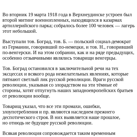
Во вторник 19 марта 1918 года в Верхнеудинске устроен был
второй митинг военнопленных, находящихся в казармах
артиллерийского парка; собралось более 100 человек — лагерь
этот небольшой.
Выступали тов. Боград, тов. Б. — польский социал-демократ
из Германии, говоривший по-немецки, и тов. Н., говоривший
по-венгерски. И на этом собрании, как и на ряде предыдущих,
особенно отзывчивыми являлись товарищи венгерцы.
Тов. Боград остановился в заключительной речи на тех
эксцессах и всякого рода нежелательных явлениях, которые
пятнают светлый лик русской революции. Враги русской
революции, указывая со злорадством на эти тёмные её
стороны, хотят отпугнуть наших западноевропейских братьев
от революции вообще.
Товарищ указал, что все эти промахи, ошибки,
злоупотребления и пр. являются наследием прежнего
деспотического строя. В них выявляется наше прошлое,
но отнюдь не будущее русской революции.
Всякая революция сопровождается таким временным