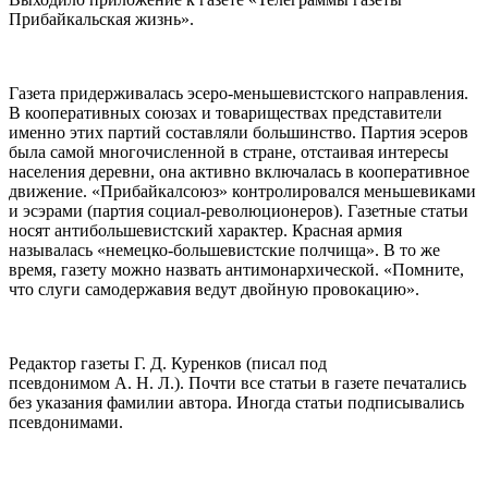
Прибайкальская жизнь».
Газета придерживалась эсеро-меньшевистского направления.
В кооперативных союзах и товариществах представители
именно этих партий составляли большинство. Партия эсеров
была самой многочисленной в стране, отстаивая интересы
населения деревни, она активно включалась в кооперативное
движение. «Прибайкалсоюз» контролировался меньшевиками
и эсэрами (партия социал-революционеров)
. Газетные статьи
носят антибольшевистский характер. Красная армия
называлась «немецко-большевистские полчища»
. В то же
время, газету можно назвать антимонархической. «Помните,
что слуги самодержавия ведут двойную провокацию»
.
Редактор газеты Г. Д. Куренков (писал под
псевдонимом А. Н. Л.). Почти все статьи в газете печатались
без указания фамилии автора. Иногда статьи подписывались
псевдонимами
.