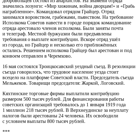
добровольцев состоял из анархистов. На знамени отряда
значились лозунги: «Мир хижинам, война дворцам!» и «Грабь
награбленное». Командовал отрядом Грайцер. Отряд
занимался воровством, грабежами, пьянством. На требование
Исполкома Советов навести в городе порядок командование
отряда арестовало членов исполкома. Были заняты почта
и телеграф. Местной буржуазии были предъявлены
требования о выплате контрибуции. Вскоре отряд ушёл
из города, но Грайцер и несколько его приближённых
остались. Решением исполкома Грайцер был арестован и под
конвоем отправлен в Черемхово
.
16 мая состоялся Троицкосавский уездный съезд. В резолюции
съезда говорилось, что трудовое население уезда стоит
всецело на платформе Советской власти. Председатель съезда
Мельжеков. Товарищи председателя: Жаркой, Логовский
.
Кяхтинские торговые фирмы выплатили контрибуцию
размером 500 тысяч рублей. Для финансирования работы
советских организаций требовалось до 1 января 1919 года
1 миллион 218 тысяч рублей
. В Верхнеудинске за неуплату
налогов были арестованы 24 человека. Их освободили
с условием выплаты 800 тысяч рублей
.
***