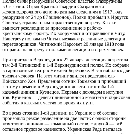
Полки были разоружены Советской властью (Разоружены
в Сызрани. Отряд Красной Гвардии Сызранского
железнодорожного депо по разным сведениям в 1917 году
разоружил от 24 до 87 эшелонов). Полки прибыли в Иркутск.
Советы устраивают им торжественную встречу. Казаки
выносят резолюцию за присоединение в рабоче-
крестьянскому фронту. Их вооружают и отправляют в Читу.
Навстречу полкам из Читы выезжают различные делегации
переговорщиков. Читинский Нарсовет 20 января 1918 года
отправил на встречу с полками делегацию из трёх человек.
При приезде в Верхнеудинск 22 января, делегация встретила
там 2-й Читинский и 1-й Верхнеудинский полки. Их собрали
в гарнизонный театр в Нижней Берёзовке. В зал набилось две
тысячи человек. На этот митинг явился представитель
Войскового Хоз. Правления сотник Токмаков и прибывший
к этому времени в Верхнеудинск делегат от штаба 1-й
казачьей дивизии Кузнецов. Первым с докладом выступил
тов. Кузнецов — делегат дивизионного комитета и обрисовал
события в казачьих частях во время их пути.
Во время стоянки 1-ой дивизии на Украине в её составе
произошло резкое разделение на две части: с одной стороны
«светлопогонники» — командный состав, с другой — всё
остальное трудовое казачество. Украинская Рада пыталась