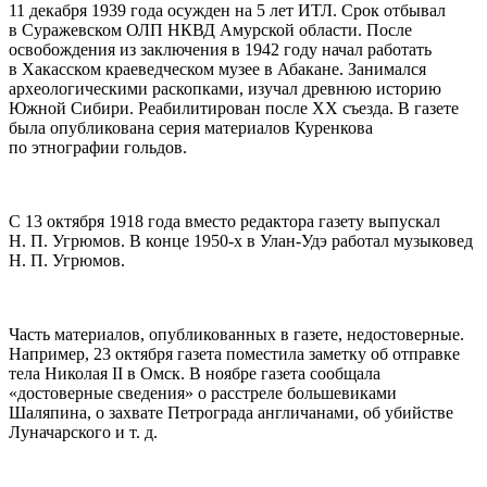
11 декабря 1939 года осужден на 5 лет ИТЛ. Срок отбывал
в Суражевском ОЛП НКВД Амурской области. После
освобождения из заключения в 1942 году начал работать
в Хакасском краеведческом музее в Абакане. Занимался
археологическими раскопками, изучал древнюю историю
Южной Сибири. Реабилитирован после XX съезда
. В газете
была опубликована серия материалов Куренкова
по этнографии гольдов.
С 13 октября 1918 года вместо редактора газету выпускал
Н. П. Угрюмов. В конце 1950-х в Улан-Удэ работал музыковед
Н. П. Угрюмов.
Часть материалов, опубликованных в газете, недостоверные.
Например, 23 октября газета поместила заметку об отправке
тела Николая II в Омск. В ноябре газета сообщала
«достоверные сведения» о расстреле большевиками
Шаляпина
, о захвате Петрограда англичанами, об убийстве
Луначарского и т.
д.