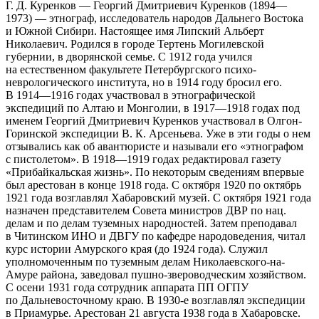
Г. Д. Куренков — Георгий Дмитриевич Куренков (1894—
1973) — этнограф, исследователь народов Дальнего Востока
и Южной Сибири. Настоящее имя Липский Альберт
Николаевич. Родился в городе Тертень Могилевской
губернии, в дворянской семье. С 1912 года учился
на естественном факультете Петербургского психо-
неврологического института, но в 1914 году бросил его.
В 1914—1916 годах участвовал в этнографической
экспедиций по Алтаю и Монголии, в 1917—1918 годах под
именем Георгий Дмитриевич Куренков участвовал в Олгон-
Горинской экспедиции В. К. Арсеньева. Уже в эти годы о нем
отзывались как об авантюристе и называли его «этнографом
с пистолетом». В 1918—1919 годах редактировал газету
«Прибайкальская жизнь». По некоторым сведениям впервые
был арестован в конце 1918 года. С октября 1920 по октябрь
1921 года возглавлял Хабаровский музей. С октября 1921 года
назначен представителем Совета министров ДВР по нац.
делам и по делам туземных народностей. Затем преподавал
в Читинском ИНО и ДВГУ по кафедре народоведения, читал
курс истории Амурского края (до 1924 года). Служил
уполномоченным по туземным делам Николаевского-на-
Амуре района, заведовал пушно-звероводческим хозяйством.
С осени 1931 года сотрудник аппарата ПП ОГПУ
по Дальневосточному краю. В 1930-е возглавлял экспедиции
в Приамурье. Арестован 21 августа 1938 года в Хабаровске.