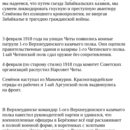
мы надеемся, что путем съезда Забайкальских казаков, мы
сумеем ликвидировать гнусную и преступную авантюру
Семёнова без излишнего кровопролития, не ввергая
Забайкалье в трагедию гражданской войны
.
3 февраля 1918 года на улицах Читы появились конные
патрули 1-го Верхнеудинского казачьего полка. Они оцепили
правительственные здания и казармы 1-го Читинского полка.
1-ый Читинский полк сдал оружие без сопротивления.
4 февраля (по старому стилю) 1918 года комитет Советских
организаций распустил Нарсовет Читы.
Семёнов наступал из Маньчжурии. Красногвардейские
отряды из рабочих и 1-ый Аргунский полк выдвинулись
на фронт
.
В Верхнеудинске командир 1-ого Верхнеудинского казачьего
полка навестил руководителей партии и удивился, что
военнопленные офицеры в Берёзовке всё ещё расхаживают
в полной военной форме, в воротниках с золотыми