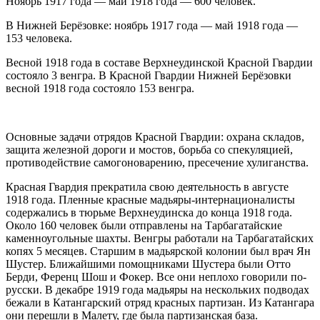
Ноябрь 1917 года — май 1918 года — 600 человек.
В Нижней Берёзовке: ноябрь 1917 года — май 1918 года —
153 человека.
Весной 1918 года в составе Верхнеудинской Красной Гвардии
состояло 3 венгра. В Красной Гвардии Нижней Берёзовки
весной 1918 года состояло 153 венгра
.
Основные задачи отрядов Красной Гвардии: охрана складов,
защита железной дороги и мостов, борьба со спекуляцией,
противодействие самогоноварению, пресечение хулиганства.
Красная Гвардия прекратила свою деятельность в августе
1918 года. Пленные красные мадьяры-интернационалисты
содержались в тюрьме Верхнеудинска до конца 1918 года.
Около 160 человек были отправлены на Тарбагатайские
каменноугольные шахты. Венгры работали на Тарбагатайских
копях 5 месяцев. Старшим в мадьярской колонии был врач Ян
Шустер. Ближайшими помощниками Шустера были Отто
Берди, Ференц Шош и Фокер. Все они неплохо говорили по-
русски. В декабре 1919 года мадьяры на нескольких подводах
бежали в Катангарский отряд красных партизан. Из Катангара
они перешли в Малету, где была партизанская база
.