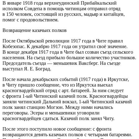
В январе 1918 года верхнеудинский Прибайкальский
исполком Совдепа в помощь читинцам отправил отряд
в 150 человек, состоящий из русских, мадьяр и китайцев,
помог с продовольствием
.
Возвращение казачьих полков
После Октябрьской революции 1917 года в Чите правил
Кобезопас. К декабрю 1917 года он утратил своё значение.
В конце декабря 1917 года в Чите был созван съезд сельского
населения. На съезд прибыло большое количество участников.
Председатель съезда — меньшевик Ваксберг. На съезде
выступал Я. Е. Боград.
После начала декабрьских событий (1917 года) в Иркутске,
в Читу пришло сообщение, что из Иркутска выехал
красногвардейский отряд с арт. батареей. За ним следует
с фронта 1-ый Читинский казачий полк. Красногвардейцы
заняли читинский Дальний вокзал, 1-ый Читинский казачий
полк занял станцию Могзон. Между ними начались
переговоры. Эсеры и меньшевики уговорили
красногвардейцев сдаться. Казачий полк занял Читу.
После этого поступило новое сообщение: с фронта
возвращаются девять казачьих полков с четырьмя батареями.