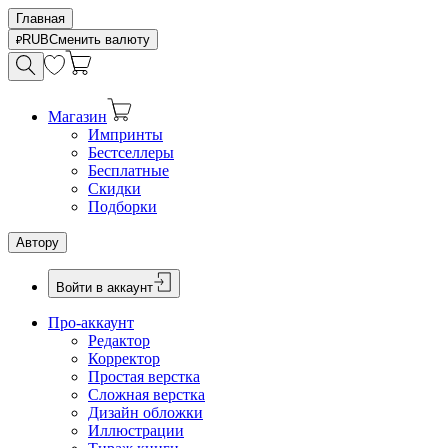
Главная
RUB
Сменить валюту
Магазин
Импринты
Бестселлеры
Бесплатные
Скидки
Подборки
Автору
Войти в аккаунт
Про-аккаунт
Редактор
Корректор
Простая верстка
Сложная верстка
Дизайн обложки
Иллюстрации