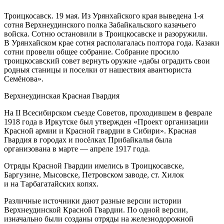
Троицкосавск. 19 мая. Из Урянхайского края выведена 1-я
сотня Верхнеудинского полка Забайкальского казачьего
войска. Сотню остановили в Троицкосавске и разоружили.
В Урянхайском крае сотня располагалась полтора года. Казаки
сотни провели общее собрание. Собрание просило
троицкосавский совет вернуть оружие «дабы оградить свои
родныя станицы и поселки от нашествия авантюриста
Семёнова»
.
Верхнеудинская Красная Гвардия
На II Всесибирском съезде Советов, проходившем в феврале
1918 года в Иркутске был утвержден «Проект организации
Красной армии и Красной гвардии в Сибири». Красная
Гвардия в городах и посёлках Прибайкалья была
организована в марте — апреле 1917 года.
Отряды Красной Гвардии имелись в Троицкосавске,
Баргузине, Мысовске, Петровском заводе, ст. Хилок
и на Тарбагатайских копях
.
Различные источники дают разные версии истории
Верхнеудинской Красной Гвардии. По одной версии,
изначально были созданы отряды на железнодорожной