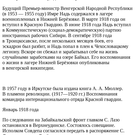
Будущий Премьер-министр Венгерской Народной Республики
(в 1953 — 1955 году) Имре Надь содержался в лагере
военнопленных в Нижней Берёзовке. В марте 1918 года он
вступил в Красную Гвардию. В июне 1918 года Надь вступил
в Коммунистическую (социал-демократическую) партию
иностранных рабочих Сибири. В сентябре 1918 года
в Троицкосавске, после нескольких месяцев боев, его
эскадрон был разбит, и Надь попал в плен к Чехословацкому
легиону. Вскоре он сбежал и зарабатывал себе на жизнь
случайными заработками на озере Байкал. Его воспоминания
о жизни в лагере Нижней Берёзовки опубликованы
в венгерской википедии.
В 1957 году в Иркутске была издана книга А. А. Мюллер.
В пламени революции. (1917—1920 гг.) Воспоминания
командира интернационального отряда Красной гвардии.
Январь 1918 года
По следовании на Забайкальский фронт главком С. Лазо
остановился в Верхнеудинске. Состоялось совещание.
Исполком Совдепа согласился передать в распоряжение С.