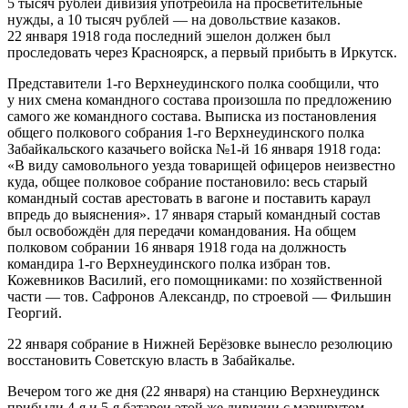
5 тысяч рублей дивизия употребила на просветительные
нужды, а 10 тысяч рублей — на довольствие казаков.
22 января 1918 года последний эшелон должен был
проследовать через Красноярск, а первый прибыть в Иркутск.
Представители 1-го Верхнеудинского полка сообщили, что
у них смена командного состава произошла по предложению
самого же командного состава. Выписка из постановления
общего полкового собрания 1-го Верхнеудинского полка
Забайкальского казачьего войска №1-й 16 января 1918 года:
«В виду самовольного уезда товарищей офицеров неизвестно
куда, общее полковое собрание постановило: весь старый
командный состав арестовать в вагоне и поставить караул
впредь до выяснения». 17 января старый командный состав
был освобождён для передачи командования. На общем
полковом собрании 16 января 1918 года на должность
командира 1-го Верхнеудинского полка избран тов.
Кожевников Василий, его помощниками: по хозяйственной
части — тов. Сафронов Александр, по строевой — Фильшин
Георгий.
22 января собрание в Нижней Берёзовке вынесло резолюцию
восстановить Советскую власть в Забайкалье
.
Вечером того же дня (22 января) на станцию Верхнеудинск
прибыли 4-я и 5-я батареи этой же дивизии с маршрутом