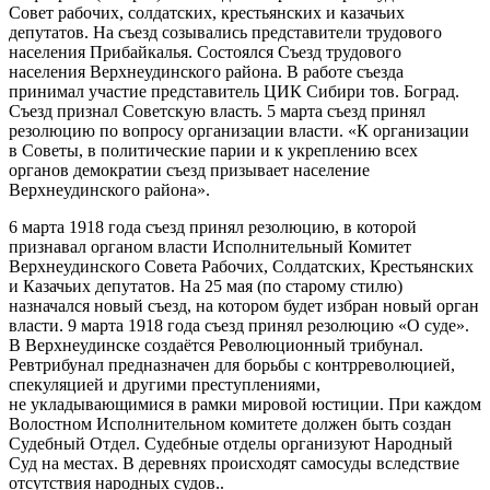
Совет рабочих, солдатских, крестьянских и казачьих
депутатов. На съезд созывались представители трудового
населения Прибайкалья
. Состоялся Съезд трудового
населения Верхнеудинского района. В работе съезда
принимал участие представитель ЦИК Сибири тов. Боград.
Съезд признал Советскую власть. 5 марта съезд принял
резолюцию по вопросу организации власти. «К организации
в Советы, в политические парии и к укреплению всех
органов демократии съезд призывает население
Верхнеудинского района»
.
6 марта 1918 года съезд принял резолюцию, в которой
признавал органом власти Исполнительный Комитет
Верхнеудинского Совета Рабочих, Солдатских, Крестьянских
и Казачьих депутатов. На 25 мая (по старому стилю)
назначался новый съезд, на котором будет избран новый орган
власти. 9 марта 1918 года съезд принял резолюцию «О суде».
В Верхнеудинске создаётся Революционный трибунал.
Ревтрибунал предназначен для борьбы с контрреволюцией,
спекуляцией и другими преступлениями,
не укладывающимися в рамки мировой юстиции. При каждом
Волостном Исполнительном комитете должен быть создан
Судебный Отдел. Судебные отделы организуют Народный
Суд на местах. В деревнях происходят самосуды вследствие
отсутствия народных судов.
.