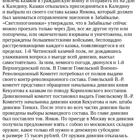
вовлечь казаков в гражданскую войну и отправить их на Дон
к Каледину. Казаки отказались присоединяться к Каледину
и выбрали из своего состава казака Янкова, который должен
был заниматься отправлением эшелонов в Забайкалье.
«Светлопогонники» утверждали, что в Забайкалье сейчас
можно проехать только через Дон, все же другие пути или
попорчены, или окончательно взорваны и уничтожены, или
преграждены большевистскими войсками, беспощадно
расстреливающими каждого казака, появляющегося в их
пределах. 1-й Читинский казачий полк, не дождавшись
улаживания вопроса о выезде всей дивизии, выехал
самостоятельно. За ним, немного погодя, двинулся и 1-й
Верхнеудинский полк. В Гомеле Гомельский Военно-
Революционный Комитет потребовал от полков выдачи
своего контр-революционного состава. Гомельский В.-Р.
комитет представил обращение начальника дивизии князя
Кекуатова к казакам по поводу Корниловского восстания.
Дивизионный комитет постановил выдать Гомельскому В.-Р.
Комитету начальника дивизии князя Кекуатова и нач. штаба
дивизии Тонких. После этого во всех частях дивизии были
проведены выборы командного состава. Во главе дивизии
был поставлен тов. Янков. По приезде в Москву вся дивизия
получила предложение взять с собою из московских складов
оружие, какое только ей нужно и денежную субсидию
в размере 15 тысяч рублей. От оружия дивизия отказалась.