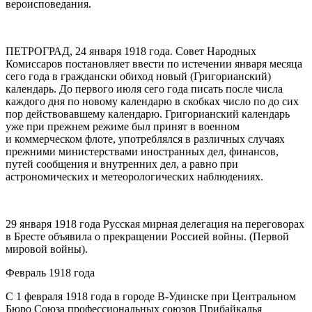
вероисповедания
.
ПЕТРОГРАД, 24 января 1918 года. Совет Народных
Комиссаров постановляет ввести по истечении января месяца
сего года в граждански обиход новый (Григорианский)
календарь. До первого июля сего года писать после числа
каждого дня по новому календарю в скобках число по до сих
пор действовавшему календарю. Григорианский календарь
уже при прежнем режиме был принят в военном
и коммерческом флоте, употреблялся в различных случаях
прежними министерствами иностранных дел, финансов,
путей сообщения и внутренних дел, а равно при
астрономических и метеорологических наблюдениях
.
29 января 1918 года Русская мирная делегация на переговорах
в Бресте объявила о прекращении Россией войны
. (Первой
мировой войны).
Февраль 1918 года
С 1 февраля 1918 года в городе В-Удинске при Центральном
Бюро Союза профессиональных союзов Прибайкалья