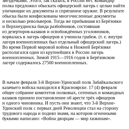
звёздочками. Этого, так сказать, в России нет. Командир
полка предложил обыскать офицерский лагерь с целью найти
уличающие их документы и спрятанное оружие. В результате
обыска были конфискованы многочисленные документы
и несколько револьверов. Тогда же прибывшая из Берёзовки
и Верхнеудинска банда разбойников, состоявшая
из дезертиров-казаков и освобождённых уголовников,
ворвалась в лагерь офицеров и учинила грабеж
. (т. е. внутри
лагеря военнопленных был отдельный офицерский лагерь.)
Во время Первой мировой войны в Нижней Берёзовке
располагался один из крупнейших в России лагерь
военнопленных. Зимой 1915—1916 годов в Берёзовском
лагере содержалось 27500 военнопленных
.
В начале февраля 3-й Верхне-Удинский полк Забайкальского
казачьего войска находился в Красноярске. 17 (4) февраля
общее собрание комитетов полковых, сотенных и командных
казаков приняло постановление об аресте трёх офицеров
и одного чиновника. И пусть они знают, что 3-й Верхне-
Удинский полк с первых дней Революции стал на сторону
трудового народа и поднял знамя, на котором огненными
буквами написано: «Война дворцам — мир хижинам»
.