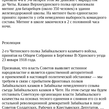
до Читы. Казаки Верхнеудинского полка организовали
митинг для батарейцев (около 350 человек) в здании
железнодорожной школы. На митинге было единогласно
принято: провести у себя немедленно выборность командного
состава. Митинг в школе закончился в 2 с половиной часа
ночи.
Резолюция
2-го Читинского полка Забайкальского казачьего войска,
принятая на Общем Собрании в Берёзовке В-Удинского уезда
23 января 1918 года.
Признавая, что власть Советов выявляет истинное
народовлaстие и является единственной авторитетной
и приемлемой в настоящей политической обстановке — мы
требуем в связи с прибытием фронтовых полков
Забайкальских казаков в Забайкалье немедленного созыва
съезда Забайкальских казаков в Чите. На этом съезде мы будем
отстаивать Советскую организации власти Забайкальского
казачества на основах тесного единения и слияния его со всей
остальной революционной демократией Забайкалья в лице
Советов Солдатских, Рабочих и Крестьянских Депутатов. …