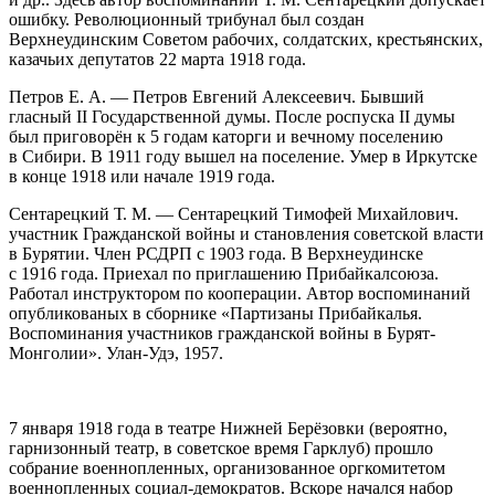
ошибку. Революционный трибунал был создан
Верхнеудинским Советом рабочих, солдатских, крестьянских,
казачьих депутатов 22 марта 1918 года
.
Петров Е. А. — Петров Евгений Алексеевич. Бывший
гласный II Государственной думы. После роспуска II думы
был приговорён к 5 годам каторги и вечному поселению
в Сибири. В 1911 году вышел на поселение. Умер в Иркутске
в конце 1918 или начале 1919 года.
Сентарецкий Т. М. — Сентарецкий Тимофей Михайлович.
участник Гражданской войны и становления советской власти
в Бурятии. Член РСДРП с 1903 года. В Верхнеудинске
с 1916 года. Приехал по приглашению Прибайкалсоюза.
Работал инструктором по кооперации. Автор воспоминаний
опубликованых в сборнике «Партизаны Прибайкалья.
Воспоминания участников гражданской войны в Бурят-
Монголии». Улан-Удэ, 1957.
7 января 1918 года в театре Нижней Берёзовки (вероятно,
гарнизонный театр, в советское время Гарклуб) прошло
собрание военнопленных, организованное оргкомитетом
военнопленных социал-демократов. Вскоре начался набор