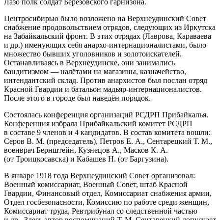
Лазо полк солдат Берёзовского гарнизона.
Центросибирью было возложено на Верхнеудинский Совет
снабжение продовольствием отрядов, следующих из Иркутска
на Забайкальский фронт. В этих отрядах (Лаврова, Караваева
и др.) именующих себя анархо-интернационалистами, было
множество бывших уголовников и золотоискателей.
Останавливаясь в Верхнеудинске, они занимались
бандитизмом — налётами на магазины, казначейство,
интендантский склад. Против анархистов был послан отряд
Красной Гвардии и батальон мадьяр-интернационалистов.
После этого в городе был наведён порядок.
Состоялась конференция организаций РСДРП Прибайкалья.
Конференция избрала Прибайкальский комитет РСДРП
в составе 9 членов и 4 кандидатов. В состав комитета вошли:
Серов В. М. (председатель), Петров Е. А., Сентарецкий Т. М.,
военврач Бернштейн, Кузнецов А., Масков К. А.
(от Троицкосавска) и Кабашев Н. (от Баргузина).
В январе 1918 года Верхнеудинский Совет организовал:
Военный комиссариат, Военный Совет, штаб Красной
Гвардии, Финансовый отдел, Комиссариат снабжения армии,
Отдел госбезопасности, Комиссию по работе среди женщин,
Комиссариат труда, Ревтрибунал со следственной частью
и др.
. Здесь автор воспоминаний Т. М. Сентарецкий допускает