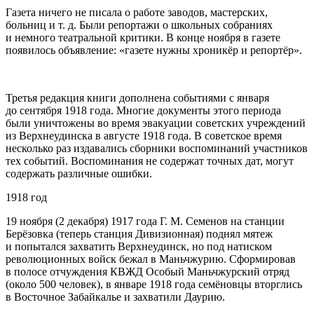
Газета ничего не писала о работе заводов, мастерских,
больниц и т. д. Были репортажи о школьных собраниях
и немного театральной критики. В конце ноября в газете
появилось объявление: «газете нужны хроникёр и репортёр».
Третья редакция книги дополнена событиями с января
до сентября 1918 года. Многие документы этого периода
были уничтожены во время эвакуации советских учреждений
из Верхнеудинска в августе 1918 года. В советское время
несколько раз издавались сборники воспоминаний участников
тех событий. Воспоминания не содержат точных дат, могут
содержать различные ошибки.
1918 год
19 ноября (2 декабря) 1917 года Г. М. Семенов на станции
Берёзовка (теперь станция Дивизионная) поднял мятеж
и попытался захватить Верхнеудинск, но под натиском
революционных войск бежал в Маньчжурию. Сформировав
в полосе отчуждения КВЖД Особый Маньчжурский отряд
(около 500 человек), в январе 1918 года семёновцы вторглись
в Восточное Забайкалье и захватили Даурию
.