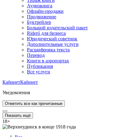
Тираж книги
Аудиокнига
Офлайн-продажи
Продвижение
Буктрейлер
Большой издательский пакет
Rideró для бизнеса
Юридический советник
Дополнительные услуги
Расшифровка текста
Перевод
Книги в аэропортах
Публикация
Все услуги
Кабинет
Кабинет
Уведомления
Отметить все как прочитанные
Показать ещё
18
+