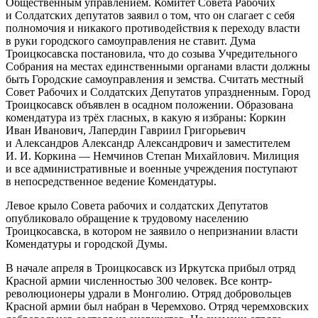
Общественным управлением. Комитет Совета Рабочих
и Солдатских депутатов заявил о том, что он слагает с себя
полномочия и никакого противодействия к переходу власти
в руки городского самоуправления не ставит. Дума
Троицкосавска постановила, что до созыва Учредительного
Собрания на местах единственными органами власти должны
быть Городские самоуправления и земства. Считать местный
Совет Рабочих и
Солдатских Депутатов упраздненным. Город
Троицкосавск объявлен в осадном положении. Образована
комендатура из трёх гласных, в какую я избраны: Коркин
Иван Иванович, Лапердин Гавриил Григорьевич
и Александров Александр Александрович и заместителем
И. И. Коркина — Немчинов Степан Михайлович. Милиция
и все административные и военные учреждения поступают
в непосредственное ведение Комендатуры
.
Левое крыло Совета рабочих и солдатских Депутатов
опубликовало обращение к трудовому населению
Троицкосавска, в котором не заявило о непризнании власти
Комендатуры и городской Думы
.
В начале апреля в Троицкосавск из Иркутска прибыл отряд
Красной армии численностью 300 человек. Все контр-
революционеры удрали в Монголию
. Отряд добровольцев
Красной армии был набран в Черемхово
. Отряд черемховских