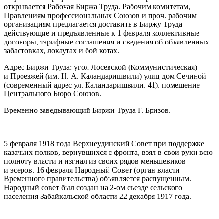
открывается Рабочая Биржа Труда. Рабочим комитетам,
Правлениям профессиональных Союзов и проч. рабочим
организациям предлагается доставить в Биржу Труда
действующие и предъявленные к 1 февраля коллективные
договоры, тарифные соглашения и сведения об объявленных
забастовках, локаутах и бой котах.
Адрес Биржи Труда: угол Лосевской (Коммунистическая)
и Проезжей (им. Н. А. Каландаришвили) улиц дом Сечиной
(современный адрес ул. Каландаришвили, 41), помещение
Центрального Бюро Союзов.
Временно заведывающий Биржи Труда Г. Бризов
.
5 февраля 1918 года Верхнеудинский Совет при поддержке
казачьих полков, вернувшихся с фронта, взял в свои руки всю
полноту власти и изгнал из своих рядов меньшевиков
и эсеров. 16 февраля Народный Совет (орган власти
Временного правительства) объявляется распущенным
.
Народный совет был создан на 2-ом съезде сельского
населения Забайкальской области 22 декабря 1917 года
.