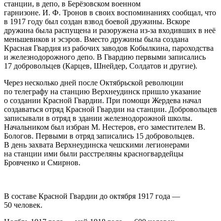
станции, в депо, в Берёзовском военном
гарнизоне. И. Ф. Тронов в своих воспоминаниях сообщал, что
в 1917 году был создан взвод боевой дружины. Вскоре
дружина была распущена и разоружена из-за входивших в неё
меньшевиков и эсэров. Вместо дружины была создана
Красная Гвардия из рабочих заводов Кобылкина, пароходства
и железнодорожного депо. В Гвардию первыми записались
17 добровольцев (Карцев, Шнейдер, Солдатов и другие)
.
Через несколько дней после Октябрьской революции
по телеграфу на станцию Верхнеудинск пришло указание
о создании Красной Гвардии. При помощи Жердева начал
создаваться отряд Красной Гвардии на станции. Добровольцев
записывали в отряд в здании железнодорожной школы.
Начальником был избран М. Нестеров, его заместителем В.
Бологов. Первыми в отряд записались 15 добровольцев.
В день захвата Верхнеудинска чешскими легионерами
на станции ими были расстреляны красногвардейцы
Бровченко и Смирнов
.
В составе Красной Гвардии до октября 1917 года —
50 человек.