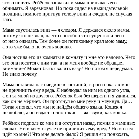
этого понять. Ребёнок заплакал и мама принялась его
обнимать. Я заревновал. Но пока сидел на выжидательной
позиции, немного пригнув голову вниз и следил, не спуская
глаз.
Мама спустилась вниз — я следом. Я держался около мамы,
потому что не знал, на что способно это существо и чего
от него ожидать. Тем более он потихоньку крал мою маму,
а это уже было не очень хорошо.
Она носила его из комнаты в комнату и мне это надоело. Чего
это она носится с ним так, а на меня вообще не обращает
внимание? Может быть свалить вазу? Но потом я передумал.
Не знаю почему.
Мама оставила нас наедине в гостиной, строго наказав мне
не причинить ему вреда. Я наблюдал за ним из одного угла,
а он за мной из другого. Ребенок был без шерсти и я удивился,
как он не мёрзнет. Он протянул ко мне руку и мяукнул. Да…
Тогда я понял, что мы не найдём общего языка. Кошек я
не люблю, а он издаёт точно такие — же звуки, как кошка.
Ребёнок подполз ко мне и я отступил назад, помня о маминых
словах. Ни в коем случае не причинить ему вреда! Но он сам
идёт ко мне?! Что мне делать было? Я решил его понюхать,