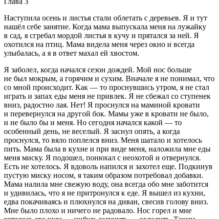
Глава 3
Наступила осень и листья стали облетать с деревьев. Я и тут
нашёл себе занятие. Когда мама выпускала меня на лужайку
в сад, я сгребал мордой листья в кучу и прятался за ней. Я
охотился на птиц. Мама видела меня через окно и всегда
улыбалась, а я в ответ махал ей хвостом.
Я заболел, когда начался сезон дождей. Мой нос больше
не был мокрым, а горячим и сухим. Вначале я не понимал, что
со мной происходит. Как — то проснувшись утром, я не стал
играть и запах еды меня не привлек. Я не сбежал со ступенек
вниз, радостно лая. Нет! Я проснулся на маминой кровати
и перевернулся на другой бок. Мамы уже в кровати не было,
и не было бы и меня. Но сегодня начался какой — то
особенный день, не веселый. Я заснул опять, а когда
проснулся, то вяло поплелся вниз. Меня шатало и хотелось
пить. Мама была в кухне и при виде меня, наложила мне еды
меня миску. Я подошел, понюхал с неохотой и отвернулся.
Есть не хотелось. Я вдоволь напился и захотел еще. Подкинув
пустую миску носом, я таким образом потребовал добавки.
Мама налила мне свежую воду, она всегда обо мне заботится
и удивилась, что я не притронулся к еде. Я вышел из кухни,
едва покачиваясь и плюхнулся на диван, свесив голову вниз.
Мне было плохо и ничего не радовало. Нос горел и мне