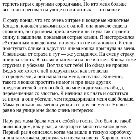
терпеть игры с другими сородичами. Но кто меня больше
всего интересовал на улице из животных — это кошки.
Я сразу понял, что это очень хитрые и коварные животные.
Когда я подошёл знакомиться с одной, она вначале сидела
спокойно, но при моем приближении выгнула так странно
спину и зашипела, показывая острые клыки. Я насторожился
её странным поведением, но меня это не остановило. Я стал
подступать ближе и вдруг эта дикая кошка прыгнула на меня.
Я завизжал от страха и тут — же устыдился. На смену страху,
пришла злость. Я залаял и кинулся на неё в ответ. Кошка тоже
струсила и убежала. Вот так вот тебе! Но обида не прошла.
Ведь я же хотел с ней подружиться, как это делал
с сородичами, а она напала на меня, испугала. Конечно,
такого я кошке простить не мог и при виде других
представителей этих особей, во мне поднималась обида,
перемешенная со злостью. Я начинал их гнать и охотиться
за ними, а они убегали, чем подзадоривали меня ещё больше.
Мама успокаивала меня и уводила в другое место. Но все
равно на улице мне было очень интересно.
Пару раз мама брала меня с собой в гости. Это был не такой
большой дом, как у нас, а квартира в многоэтажном доме.
Первый раз я описался, когда мы зашли в тесную коробочку
и она зажужжала, дернулась и поехала вверх. Хорошо, что я