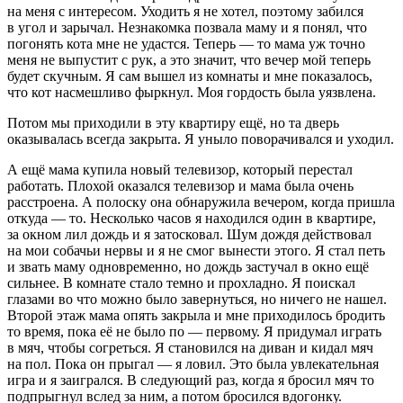
на меня с интересом. Уходить я не хотел, поэтому забился
в угол и зарычал. Незнакомка позвала маму и я понял, что
погонять кота мне не удастся. Теперь — то мама уж точно
меня не выпустит с рук, а это значит, что вечер мой теперь
будет скучным. Я сам вышел из комнаты и мне показалось,
что кот насмешливо фыркнул. Моя гордость была уязвлена.
Потом мы приходили в эту квартиру ещё, но та дверь
оказывалась всегда закрыта. Я уныло поворачивался и уходил.
А ещё мама купила новый телевизор, который перестал
работать. Плохой оказался телевизор и мама была очень
расстроена. А полоску она обнаружила вечером, когда пришла
откуда — то. Несколько часов я находился один в квартире,
за окном лил дождь и я затосковал. Шум дождя действовал
на мои собачьи нервы и я не смог вынести этого. Я стал петь
и звать маму одновременно, но дождь застучал в окно ещё
сильнее. В комнате стало темно и прохладно. Я поискал
глазами во что можно было завернуться, но ничего не нашел.
Второй этаж мама опять закрыла и мне приходилось бродить
то время, пока её не было по — первому. Я придумал играть
в мяч, чтобы согреться. Я становился на диван и кидал мяч
на пол. Пока он прыгал — я ловил. Это была увлекательная
игра и я заигрался. В следующий раз, когда я бросил мяч то
подпрыгнул вслед за ним, а потом бросился вдогонку.