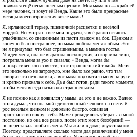
Я родился в самом лучшем доме на свете. Ну или я там
появился ещё несмышленым щенком. Моя мама по — крайней
мере человек, и зовут её Венда. Какие это были прекрасные
месяцы моего взросления возле мамы!
Я, ирландский терьер, пшеничной расцветки и весёлой
мордой. Несмотря на все мои неудачи, я всё равно остаюсь
улыбчивым, со свешенным из пасти языком на бок. Щенком я
конечно был пострашнее, но мама любила меня любым. Это
не я придумал, что был страшненьким, а мамина гостья.
Увидев меня, она не выразила восхищения, а скорчила лицо,
потрепала меня за ухо и сказала; « Венда, могла бы
и покрасивее кого завести, этот страшненький такой». Меня
это нисколько не затронуло, мне было все равно, что там
говорит эта незнакомка, а вот мама подхватила меня на руки
и крепко прижала к себе. Да я был готов, ради такого момента,
чтобы меня всегда называли страшненьким.
Я не помню как я появился у мамы, да это и не важно. Важно,
что я думал, что она мой единственный человек на свете. Я
рос весёлым щенком и довольно быстро, осваивая
пространство вокруг себя. Маме приходилось убирать за мной
постоянно, но она все равно, после этих моих безобразий —
не переставала любить меня. Мы жили в доме, двухэтажном.
Поэтому, представляете сколько места для развлечений у меня
было, да к тому же своя лужайка. Я носился по ней, как