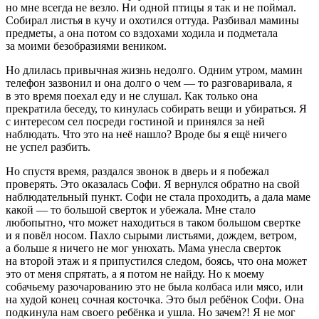
но мне всегда не везло. Ни одной птицы я так и не поймал.
Собирал листья в кучу и охотился оттуда. Разбивал мамины
предметы, а она потом со вздохами ходила и подметала
за моими безобразиями веником.
Но длилась привычная жизнь недолго. Одним утром, мамин
телефон зазвонил и она долго о чем — то разговаривала, я
в это время поехал еду и не слушал. Как только она
прекратила беседу, то кинулась собирать вещи и убираться. Я
с интересом сел посреди гостиной и принялся за ней
наблюдать. Что это на неё нашло? Вроде бы я ещё ничего
не успел разбить.
Но спустя время, раздался звонок в дверь и я побежал
проверять. Это оказалась Софи. Я вернулся обратно на свой
наблюдательный пункт. Софи не стала проходить, а дала маме
какой — то большой сверток и убежала. Мне стало
любопытно, что может находиться в таком большом свертке
и я повёл носом. Пахло сырыми листьями, дождем, ветром,
а больше я ничего не мог унюхать. Мама унесла сверток
на второй этаж и я припустился следом, боясь, что она может
это от меня спрятать, а я потом не найду. Но к моему
собачьему разочарованию это не была колбаса или мясо, или
на худой конец сочная косточка. Это был ребёнок Софи. Она
подкинула нам своего ребёнка и ушла. Но зачем?! Я не мог