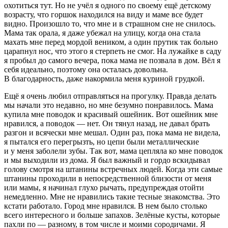
охотиться тут. Но не учёл я одного по своему ещё детскому
возрасту, что горшок находился на виду и маме все будет
видно. Произошло то, что мне и в страшном сне не снилось.
Мама так орала, я даже убежал на улицу, когда она стала
махать мне перед мордой веником, а один прутик так больно
царапнул нос, что этого я стерпеть не смог. На лужайке в саду
я пробыл до самого вечера, пока мама не позвала в дом. Вёл я
себя идеально, поэтому она осталась довольна.
В благодарность, даже накормила меня куриной грудкой.
Ещё я очень любил отправляться на прогулку. Правда делать
мы начали это недавно, но мне безумно понравилось. Мама
купила мне поводок и красивый ошейник. Вот ошейник мне
нравился, а поводок — нет. Он тянул назад, не давал брать
разгон и всячески мне мешал. Один раз, пока мама не видела,
я пытался его перегрызть, но цепи были металлические
и у меня заболели зубы. Так вот, мама цепляла ко мне поводок
и мы выходили из дома. Я был важный и гордо вскидывал
голову смотря на штанины встречных людей. Когда эти самые
штанины проходили в непосредственной близости от меня
или мамы, я начинал глухо рычать, предупреждая отойти
немедленно. Мне не нравились такие тесные знакомства. Это
кстати работало. Город мне нравился. В нем было столько
всего интересного и больше запахов. Зелёные кусты, которые
пахли по — разному, в том числе и моими сородичами. Я