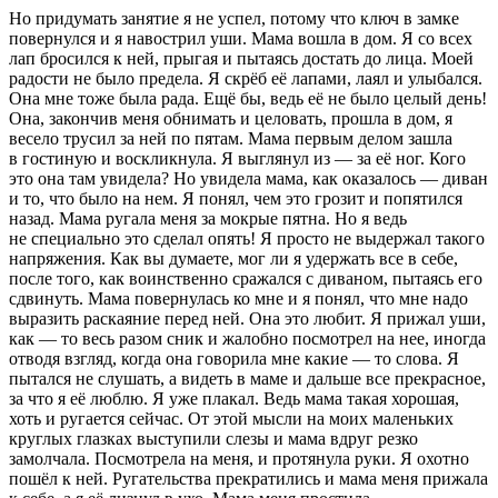
Но придумать занятие я не успел, потому что ключ в замке
повернулся и я навострил уши. Мама вошла в дом. Я со всех
лап бросился к ней, прыгая и пытаясь достать до лица. Моей
радости не было предела. Я скрёб её лапами, лаял и улыбался.
Она мне тоже была рада. Ещё бы, ведь её не было целый день!
Она, закончив меня обнимать и целовать, прошла в дом, я
весело трусил за ней по пятам. Мама первым делом зашла
в гостиную и воскликнула. Я выглянул из — за её ног. Кого
это она там увидела? Но увидела мама, как оказалось — диван
и то, что было на нем. Я понял, чем это грозит и попятился
назад. Мама ругала меня за мокрые пятна. Но я ведь
не специально это сделал опять! Я просто не выдержал такого
напряжения. Как вы думаете, мог ли я удержать все в себе,
после того, как воинственно сражался с диваном, пытаясь его
сдвинуть. Мама повернулась ко мне и я понял, что мне надо
выразить раскаяние перед ней. Она это любит. Я прижал уши,
как — то весь разом сник и жалобно посмотрел на нее, иногда
отводя взгляд, когда она говорила мне какие — то слова. Я
пытался не слушать, а видеть в маме и дальше все прекрасное,
за что я её люблю. Я уже плакал. Ведь мама такая хорошая,
хоть и ругается сейчас. От этой мысли на моих маленьких
круглых глазках выступили слезы и мама вдруг резко
замолчала. Посмотрела на меня, и протянула руки. Я охотно
пошёл к ней. Ругательства прекратились и мама меня прижала