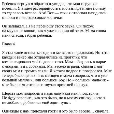
Ребенок вернулся обратно и увидел, что мои игрушки
исчезли. Я видел растерянность в его взгляде и мне почему —
то сделалось весело. Ага! Все — таки я отвоевал назад свои
мячики и пластмассовые косточки.
Он заплакал, а я не переношу этого звука. Он похож
на мяуканье кошки, как я уже говорил об этом. Мама снова
меня спасла, забрав ребёнка.
Глава 4
Я стал чаще оставаться один и меня это не радовало. Но зато
каждый вечер мы отправлялись на прогулку, что
компенсировало моё недовольство. Мама общалась в парке
с людьми, а я с собаками. Мы весело играли, сбивая с ног
своих мам и громко лаяли. Я кстати подрос и повзрослел. Мне
теперь было целых пять месяцев и мама говорила, что я уже
большой мальчик, или большой Боу. Но « большой мальчик «
мне был симпатичнее и звучал приятней на слух.
Шерсть моя подросла и мама надумала меня подстричь.
Не буду говорить, как это было, но к моему списку; « что я
не люблю», добавился ещё один пункт.
Однажды к нам приехали гости и это было весело… сначала.