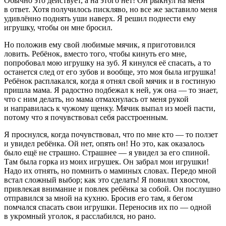
Обычно это действует, а на этого нет! Он рыкнул на меня
в ответ. Хотя получилось пискляво, но все же заставило меня
удивлённо поднять уши наверх. Я решил поднести ему
игрушку, чтобы он мне бросил.
Но положив ему свой любимые мячик, я приготовился
ловить. Ребёнок, вместо того, чтобы кинуть его мне,
попробовал мою игрушку на зуб. Я кинулся её спасать, а то
останется след от его зубов и вообще, это моя была игрушка!
Ребёнок расплакался, когда я отнял свой мячик и в гостиную
пришла мама. Я радостно подбежал к ней, уж она — то знает,
что с ним делать, но мама отмахнулась от меня рукой
и направилась к чужому щенку. Мячик выпал из моей пасти,
потому что я почувствовал себя расстроенным.
Я проснулся, когда почувствовал, что по мне кто — то ползет
и увидел ребёнка. Ой нет, опять он! Но это, как оказалось
было ещё не страшно. Страшнее — я увидел за его спиной.
Там была горка из моих игрушек. Он забрал мои игрушки!
Надо их отнять, но помнить о маминых словах. Передо мной
встал сложный выбор; как это сделать! Я повилял хвостом,
привлекая внимание и повлек ребёнка за собой. Он послушно
отправился за мной на кухню. Бросив его там, я бегом
помчался спасать свои игрушки. Переносив их по — одной
в укромный уголок, я расслабился, но рано.