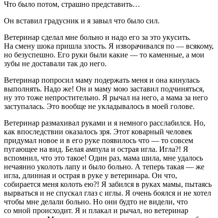
Что было потом, страшно представить…
Он вставил градусник и я завыл что было сил.
Ветеринар сделал мне больно и надо его за это укусить.
На смену шока пришла злость. Я изворачивался по — всякому,
но безуспешно. Его руки были какие — то каменные, а мои
зубы не доставали так до него.
Ветеринар попросил маму подержать меня и она кинулась
выполнять. Надо же! Он и маму мою заставил подчиняться,
ну это тоже непростительно. Я рычал на него, а мама за него
заступалась. Это вообще не укладывалось в моей голове.
Ветеринар размахивал руками и я немного расслабился. Но,
как впоследствии оказалось зря. Этот коварный человек
придумал новое и в его руке появилось что — то совсем
пугающее на вид. Белая ампула и острая игла. Игла?! Я
вспомнил, что это такое! Один раз, мама шила, мне удалось
нечаянно уколоть лапу и было больно. А теперь такая — же
игла, длинная и острая в руке у ветеринара. Он что,
собирается меня колоть ею?! Я забился в руках мамы, пытаясь
вырваться и не спускал глаз с иглы. Я очень боялся и не хотел
чтобы мне делали больно. Но они будто не видели, что
со мной происходит. Я и плакал и рычал, но ветеринар