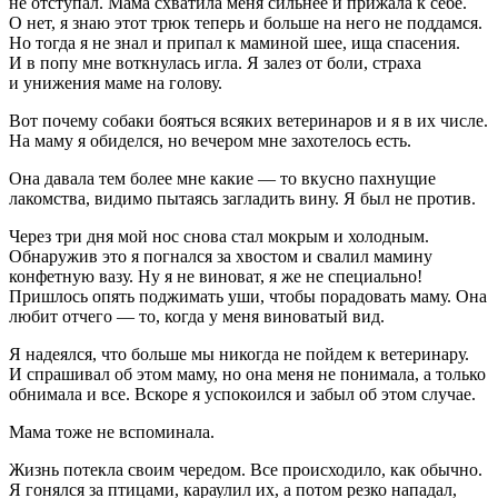
не отступал. Мама схватила меня сильнее и прижала к себе.
О нет, я знаю этот трюк теперь и больше на него не поддамся.
Но тогда я не знал и припал к маминой шее, ища спасения.
И в попу мне воткнулась игла. Я залез от боли, страха
и унижения маме на голову.
Вот почему собаки бояться всяких ветеринаров и я в их числе.
На маму я обиделся, но вечером мне захотелось есть.
Она давала тем более мне какие — то вкусно пахнущие
лакомства, видимо пытаясь загладить вину. Я был не против.
Через три дня мой нос снова стал мокрым и холодным.
Обнаружив это я погнался за хвостом и свалил мамину
конфетную вазу. Ну я не виноват, я же не специально!
Пришлось опять поджимать уши, чтобы порадовать маму. Она
любит отчего — то, когда у меня виноватый вид.
Я надеялся, что больше мы никогда не пойдем к ветеринару.
И спрашивал об этом маму, но она меня не понимала, а только
обнимала и все. Вскоре я успокоился и забыл об этом случае.
Мама тоже не вспоминала.
Жизнь потекла своим чередом. Все происходило, как обычно.
Я гонялся за птицами, караулил их, а потом резко нападал,