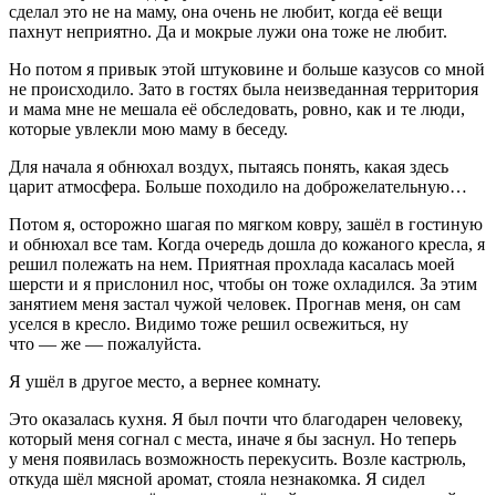
сделал это не на маму, она очень не любит, когда её вещи
пахнут неприятно. Да и мокрые лужи она тоже не любит.
Но потом я привык этой штуковине и больше казусов со мной
не происходило. Зато в гостях была неизведанная территория
и мама мне не мешала её обследовать, ровно, как и те люди,
которые увлекли мою маму в беседу.
Для начала я обнюхал воздух, пытаясь понять, какая здесь
царит атмосфера. Больше походило на доброжелательную…
Потом я, осторожно шагая по мягком ковру, зашёл в гостиную
и обнюхал все там. Когда очередь дошла до кожаного кресла, я
решил полежать на нем. Приятная прохлада касалась моей
шерсти и я прислонил нос, чтобы он тоже охладился. За этим
занятием меня застал чужой человек. Прогнав меня, он сам
уселся в кресло. Видимо тоже решил освежиться, ну
что — же — пожалуйста.
Я ушёл в другое место, а вернее комнату.
Это оказалась кухня. Я был почти что благодарен человеку,
который меня согнал с места, иначе я бы заснул. Но теперь
у меня появилась возможность перекусить. Возле кастрюль,
откуда шёл мясной аромат, стояла незнакомка. Я сидел