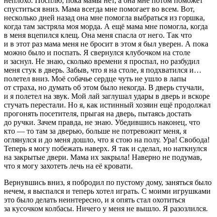
неплохо. Посплю, пока мамы нет, а она мне потом поможет
спуститься вниз. Мама всегда мне помогает во всем. Вот,
несколько дней назад она мне помогла выбраться из горшка,
когда там застряла моя морда. А ещё мама мне помогла, когда
в меня вцепился клещ. Она меня спасла от него. Так что
и в этот раз мама меня не бросит в этом я был уверен. А пока
можно было и поспать. Я свернулся клубочком на столе
и заснул. Не знаю, сколько времени я проспал, но разбудил
меня стук в дверь. Забыв, что я на столе, я подхватился и…
полетел вниз. Моё собачье сердце чуть не ушло в лапы
от страха, но думать об этом было некогда. В дверь стучали,
и я полетел на звук. Мой лай заглушал удары в дверь и вскоре
стучать перестали. Но я, как истинный хозяин ещё продолжал
прогонять посетителя, прыгая на дверь, пытаясь достать
до ручки. Зачем правда, не знаю. Убедившись наконец, что
кто — то там за дверью, больше не потревожит меня, я
оглянулся и до меня дошло, что я стою на полу. Ура! Свобода!
Теперь я могу побежать наверх. Я так и сделал, но наткнулся
на закрытые двери. Мама их закрыла! Наверно не подумав,
что я могу захотеть лечь на её кровати.
Вернувшись вниз, я побродил по пустому дому, заняться было
нечем, я выспался и теперь хотел играть. С моими игрушками
это было делать неинтересно, и я опять стал охотиться
за кусочком колбасы. Ничего у меня не вышло. Я разозлился.