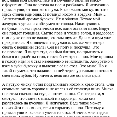
вот, лапы мои разъехались и я случайно зацепил миску
с фруктами. Она полетела на пол и разбилась. Я испуганно
прижал уши, от звонкого шума. Было жалко миску, но зато
здесь стояла ещё одна. Я потянул носом в воздухе. Ммм…
Аппетитный аромат булочек. Их я обожал. Тотчас мой
желудок заурчал и я обезумел от голода. Накинувшись
на булки, я съел практически все, один оставил маме. Вдруг
она придёт голодная. Сытно поев и утолив голод, я раздобрел
и мне уже стало не важно, кто там шумит. Да и сам шум уже
прекратился. Я огляделся и задумался, как же мне теперь
слезть с вершины стола? Сел на попу и поскулил. Это
не помогло. Я видел стул, он был близко, но прыгнуть я
боялся и прилёг на стол, с тоской смотря на пол. Мне пришла
в голову идея и я стал немедленно её исполнять. Аккуратно я
взял в зубы булочку и выложил её на стол. Это маме! Но я
такой неумеха, что надавил на неё чересчур сильно и остался
след моих зубов. Ну ничего, ведь она же осталась цела!
А пустую миску я стал подталкивать носом к краю стола. Она
скользила очень хорошо и не жалея я её столкнул вниз. Миска
полетела сначала на стул, а потом на пол. С интересом, я
смотрел, что станет с миской и вздрогнул, когда она
разлетелась на кусочки. Я испугался. Ведь такое может
произойти и со мною, если я спрыгну на пол. Поэтому я
прижал уши к голове и улегся на стол. Ничего, мне и здесь