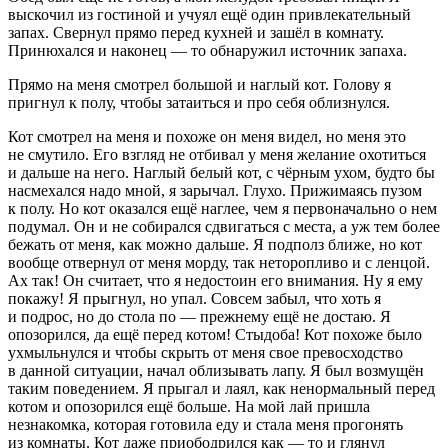
выскочил из гостиной и учуял ещё один привлекательный
запах. Свернул прямо перед кухней и зашёл в комнату.
Принюхался и наконец — то обнаружил источник запаха.
Прямо на меня смотрел большой и наглый кот. Голову я
пригнул к полу, чтобы затаиться и про себя облизнулся.
Кот смотрел на меня и похоже он меня видел, но меня это
не смутило. Его взгляд не отбивал у меня желание охотиться
и дальше на него. Наглый белый кот, с чёрным ухом, будто бы
насмехался надо мной, я зарычал. Глухо. Прижимаясь пузом
к полу. Но кот оказался ещё наглее, чем я первоначально о нем
подумал. Он и не собирался сдвигаться с места, а уж тем более
бежать от меня, как можно дальше. Я подполз ближе, но кот
вообще отвернул от меня морду, так неторопливо и с ленцой.
Ах так! Он считает, что я недостоин его внимания. Ну я ему
покажу! Я прыгнул, но упал. Совсем забыл, что хоть я
и подрос, но до стола по — прежнему ещё не достаю. Я
опозорился, да ещё перед котом! Стыдоба! Кот похоже было
ухмыльнулся и чтобы скрыть от меня свое превосходство
в данной ситуации, начал облизывать лапу. Я был возмущён
таким поведением. Я прыгал и лаял, как ненормальный перед
котом и опозорился ещё больше. На мой лай пришла
незнакомка, которая готовила еду и стала меня прогонять
из комнаты. Кот даже приободрился как — то и глянул