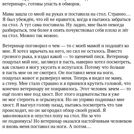
ветеринар», готовы упасть в обморок.
Мама зашла со мной на руках и поставила на стол. Странно…
Я был убеждён, что ей не нравится, когда я пытаюсь забраться
на стол. А тут сама поставила. Ну ладно, мне было некогда
разбираться, тем более я опять почувствовал себя плохо и лёг
на стол. Можно так можно.
Ветеринар поговорил о чем — то с моей мамой и подошёл ко
мне. Я хотел зарычать на него, но сил не осталось. Вместо
грозного рыка, я издал какой — то щенячий писк. Ветеринар
пощупал мой нос, заглянул в пасть, наверно хотел посмотреть,
как сильно я могу укусить и испугался. Потому что больше
в пасть мне он не смотрел. Он поставил меня на ноги,
пощупал живот и развернул меня. Теперь я видел не маму,
а стену. Мне стало страшно и я принялся крутить головой, что
конечно ветеринару не понравилось. Этот человек зачем — то
ещё полез мне под хвост. Вот этого издевательства я уже
не мог стерпеть и огрызнулся. Но он упрямо поднимал мне
хвост. Я выгнул голову назад, пытаясь посмотреть что там
происходит, но он загородил обзор своей рукой. Я
заволновался и опустил попу на стол. Ни за что
не поднимусь! Но ветеринар оказался настойчивым человеком
и вновь меня поставил на ноги. А потом…