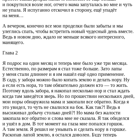
и покрутился возле ног, отчего мама запуталась во мне и чуть
не упала. Я испуганно отскочил в сторону, ещё упадёт
на меня…
А вечером, конечно все мои проделки были забыты и мы
улеглись спать, чтобы встретить новый чудесный день вместе.
Ведь в новом дню, ждало не меньше всякого интересного,
манящего.
Глава 2
Я подрос на один месяц и теперь мне было уже три месяца.
Естественно, по размерам я стал тоже больше. Зато лапы
у меня стали длиннее и я им нашёл ещё одно применение.
В саду, у забора можно было копать землю и делать нору. Ну
а если есть нора, то там обязательно должен кто — то жить.
Поэтому вдоль забора, я накопал несколько нор и стал ждать
когда там заведётся зверь. Но по прошествии нескольких дней,
мои норы обнаружила мама и закопали все обратно. Когда я
это увидел, то чуть не свалился на бок. Как так?! Ведь я
высиживал добычу столько дней?! Но мама без жалости
закопала все обратно и слова мне не сказала. Я так обиделся
и ушёл в дом. В тот момент на глаза мне попался горшок.
А там земля. Я решил не унывать и сделать нору в горшке.
Раскопав лапой землю, я остался доволен. Буду теперь