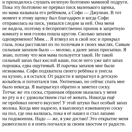
и приходилось слушать нелепую болтовню маминой подруги.
Пока эту болтовню не прервал писк маленького щенка,
но мама называла его ребёнком, а Софи — Джулиан. В тот
момент я этому щенку был благодарен и когда Софи
отправилась на писк, увязался следом за ней. Она меня
не видела, поэтому я беспрепятственно проник в запретную
комнату и моя голова пошла кругом. Сколько запахов
одновременно! Ммм… Я втянул их в свой нос и прикрыл
глаза, пока расставлял их по полочкам в своих мыслях. Самым
сильным запахом было — молоко, а далее запах присыпки. Я
знаю, потому что моя мама пользуется такой. Не такой
сильный запах был кислой каши, после него уже шёл запах
порош
ка, едва ощутимый. И парочка запахов мне были
незнакомы. Софи подхватила своего ребёнка и унесла
на кухню, а я остался. От радости я запрыгнул в детскую
колыбель и потоптался там. Уютненько, но сейчас спать мне
было некогда. Я выпрыгнул обратно и заметил соску.
Тотчас же эта соска, странным образом оказалась у меня
во рту и я с удовольствием стал её жевать. Никогда ещё
не пробовал ничего вкуснее! У этой штуки был особый запах
молока. Когда мне надоело, я выплюнул изжеванную соску
на пол, где она валялась, пока я её нашел и стал лапами
на подоконник. Надо — же, я уже достаю! Это открытие меня
развеселило и я опять погнался за своим хвостом от радости.