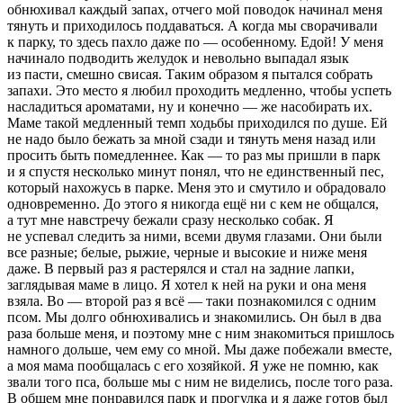
обнюхивал каждый запах, отчего мой поводок начинал меня
тянуть и приходилось поддаваться. А когда мы сворачивали
к парку, то здесь пахло даже по — особенному. Едой! У меня
начинало подводить желудок и невольно выпадал язык
из пасти, смешно свисая. Таким образом я пытался собрать
запахи. Это место я любил проходить медленно, чтобы успеть
насладиться ароматами, ну и конечно — же насобирать их.
Маме такой медленный темп ходьбы приходился по душе. Ей
не надо было бежать за мной сзади и тянуть меня назад или
просить быть помедленнее. Как — то раз мы пришли в парк
и я спустя несколько минут понял, что не единственный пес,
который нахожусь в парке. Меня это и смутило и обрадовало
одновременно. До этого я никогда ещё ни с кем не общался,
а тут мне навстречу бежали сразу несколько собак. Я
не успевал следить за ними, всеми двумя глазами. Они были
все разные; белые, рыжие, черные и высокие и ниже меня
даже. В первый раз я растерялся и стал на задние лапки,
заглядывая маме в лицо. Я хотел к ней на руки и она меня
взяла. Во — второй раз я всё — таки познакомился с одним
псом. Мы долго обнюхивались и знакомились. Он был в два
раза больше меня, и поэтому мне с ним знакомиться пришлось
намного дольше, чем ему со мной. Мы даже побежали вместе,
а моя мама пообщалась с его хозяйкой. Я уже не помню, как
звали того пса, больше мы с ним не виделись, после того раза.
В общем мне понравился парк и прогулка и я даже готов был