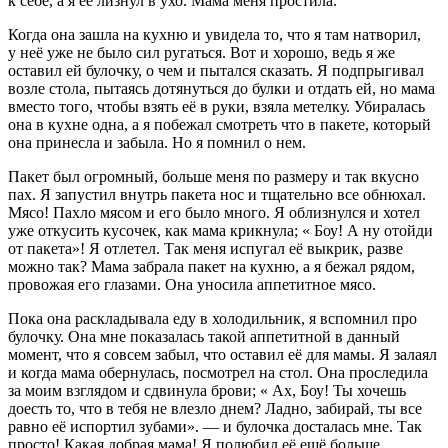
к себе, а я её лизнул в ухо. Мама меня простила.
Когда она зашла на кухню и увидела то, что я там натворил,
у неё уже не было сил ругаться. Вот и хорошо, ведь я же
оставил ей булочку, о чем и пытался сказать. Я подпрыгивал
возле стола, пытаясь дотянуться до булки и отдать ей, но мама
вместо того, чтобы взять её в руки, взяла метелку. Убиралась
она в кухне одна, а я побежал смотреть что в пакете, который
она принесла и забыла. Но я помнил о нем.
Пакет был огромный, больше меня по размеру и так вкусно
пах. Я запустил внутрь пакета нос и тщательно все обнюхал.
Мясо! Пахло мясом и его было много. Я облизнулся и хотел
уже откусить кусочек, как мама крикнула; « Боу! А ну отойди
от пакета»! Я отлетел. Так меня испугал её выкрик, разве
можно так? Мама забрала пакет на кухню, а я бежал рядом,
провожая его глазами. Она уносила аппетитное мясо.
Пока она раскладывала еду в холодильник, я вспомнил про
булочку. Она мне показалась такой аппетитной в данный
момент, что я совсем забыл, что оставил её для мамы. Я залаял
и когда мама обернулась, посмотрел на стол. Она проследила
за моим взглядом и сдвинула брови; « Ах, Боу! Ты хочешь
доесть то, что в тебя не влезло днем? Ладно, забирай, ты все
равно её испортил зубами». — и булочка досталась мне. Так
просто! Какая добрая мама! Я полюбил её ещё больше