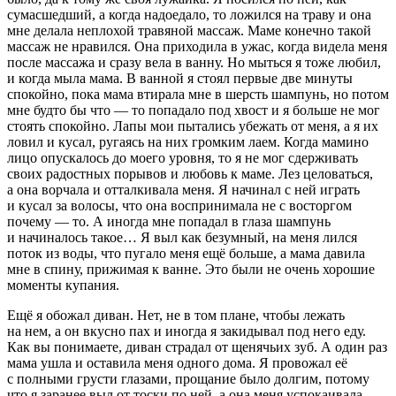
сумасшедший, а когда надоедало, то ложился на траву и она
мне делала неплохой травяной массаж. Маме конечно такой
массаж не нравился. Она приходила в ужас, когда видела меня
после массажа и сразу вела в ванну. Но мыться я тоже любил,
и когда мыла мама. В ванной я стоял первые две минуты
спокойно, пока мама втирала мне в шерсть шампунь, но потом
мне будто бы что — то попадало под хвост и я больше не мог
стоять спокойно. Лапы мои пытались убежать от меня, а я их
ловил и кусал, ругаясь на них громким лаем. Когда мамино
лицо опускалось до моего уровня, то я не мог сдерживать
своих радостных порывов и любовь к маме. Лез целоваться,
а она ворчала и отталкивала меня. Я начинал с ней играть
и кусал за волосы, что она воспринимала не с восторгом
почему — то. А иногда мне попадал в глаза шампунь
и начиналось такое… Я выл как безумный, на меня лился
поток из воды, что пугало меня ещё больше, а мама давила
мне в спину, прижимая к ванне. Это были не очень хорошие
моменты купания.
Ещё я обожал диван. Нет, не в том плане, чтобы лежать
на нем, а он вкусно пах и иногда я закидывал под него еду.
Как вы понимаете, диван страдал от щенячьих зуб. А один раз
мама ушла и оставила меня одного дома. Я провожал её
с полными грусти глазами, прощание было долгим, потому
что я заранее выл от тоски по ней, а она меня успокаивала.