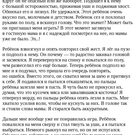
вдруг он не опасный или же наоборот. Подошёл я к нему
с большой осторожностью, прижимая уши и поджимая хвост.
Обнюхал его и лизнул. Не удержался. Этот ребёнок очень
вкусно пах, молочным и детством. Ребенок сел и похлопал
руками по полу, я вскинул голову. Что это значит? Может быть
он приглашал меня играть? В этот момент заглянула
в гостиную мама и я с надеждой посмотрел на нее, но мамы
уже не было. Эх..!
Ребёнок взвизгнул и опять повторил свой жест. Я лёг на пузо
и подполз к нему. Он почему — то радостно закивал головой
и засмеялся. Я перевернулся на спину и покатался по полу,
чем развеселил его ещё больше. Теперь ребёнок подполз ко
мне и я подумал, что пришла его очередь повторять,
но ошибся. Вместо этого, он схватил меня за шею и притянул
к себе. Я подавился и пытался откашляться, но пальцы
ребёнка залезли мне в пасть. Я чуть было не прикусил их,
думая, что это кусочек мяса или завалявшаяся косточка! Я
отвернул морду, но пальцы ребёнка опять лезли в пасть. Мне
хватило усилия воли, чтобы не куснуть за них. В голове так
и стояли слова мамы. Я старался быть аккуратным.
Дальше мне вообще уже не понравилась игра. Ребёнок
повалился на меня сверху и стал тянуть за уши, а я пытался
выбраться. Немного рыкнул на него, но он не испугался.