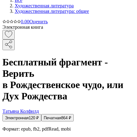
Все
Художественная литература
Художественная литература: общее
0.0
0
Оценить
Электронная книга
Бесплатный фрагмент -
Верить
в Рождественское чудо, или
Дух Рождества
Татьяна Колфилд
Электронная
120
₽
Печатная
864
₽
Формат:
epub, fb2, pdfRead, mobi