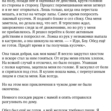
на полу, позади неё и оценивал её действия, крутя головой
из стороны в сторону. Процесс перемешивания меня затянул
и я не мог оторваться. Лишь только, когда она перестала
мешать, я встал на четыре лапы. Самое время попросить
лакомый кусочек. Я подошёл ближе и сел сбоку. Она меня
заметила, но делала вид, что нет. Я терпеливо ждал,
завороженно следя за её движениями, но во рту у меня
не прибавлялось. Я решил перейти к более активным
действиям и попросил ее. Ложка из рук у незнакомки выпала
в кастрюлю, а она шикнула на меня. — « Иди, Боу. Обед ещё
не готов. Придёт время и ты получишь кусочек».
Она такая добрая, как моя мама! Я весело закрутил хвостом
и вскоре стал за ним гоняться. От игры меня отвлек хлопок.
На всякий случай я отскочил, но было поздно. Упавшая
с полки картина, зацепила меня по голове. Я заскулил от боли
и спрятался под стол. В кухню вошла мама, с перепуганным
лицом и спасла меня. Как всегда.
Но на этом мои приключения в чужом доме не были
окончены.
Немного посидев рядом с мамой я опять отправился
разгуливать по дому.
Обед был ещё не готов, а мой желудок требовал пищи. Я