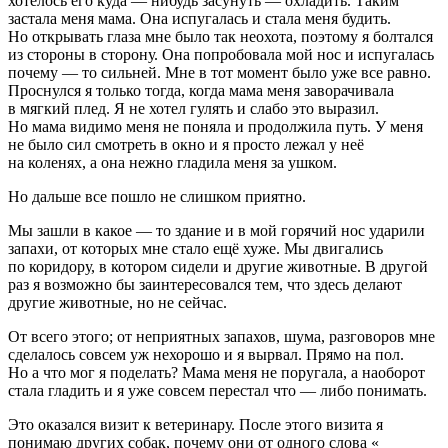
хотелось его куда — нибудь засунуть — охладить. Таким
застала меня мама. Она испугалась и стала меня будить.
Но открывать глаза мне было так неохота, поэтому я болтался
из стороны в сторону. Она попробовала мой нос и испугалась
почему — то сильней. Мне в тот момент было уже все равно.
Проснулся я только тогда, когда мама меня заворачивала
в мягкий плед. Я не хотел гулять и слабо это выразил.
Но мама видимо меня не поняла и продолжила путь. У меня
не было сил смотреть в окно и я просто лежал у неё
на коленях, а она нежно гладила меня за ушком.
Но дальше все пошло не слишком приятно.
Мы зашли в какое — то здание и в мой горячий нос ударили
запахи, от которых мне стало ещё хуже. Мы двигались
по коридору, в котором сидели и другие животные. В другой
раз я возможно бы заинтересовался тем, что здесь делают
другие животные, но не сейчас.
От всего этого; от неприятных запахов, шума, разговоров мне
сделалось совсем уж нехорошо и я вырвал. Прямо на пол.
Но а что мог я поделать? Мама меня не поругала, а наоборот
стала гладить и я уже совсем перестал что — либо понимать.
Это оказался визит к ветеринару. После этого визита я
понимаю других собак, почему они от одного слова «