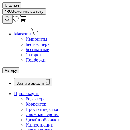
Главная
RUB
Сменить валюту
Магазин
Импринты
Бестселлеры
Бесплатные
Скидки
Подборки
Автору
Войти в аккаунт
Про-аккаунт
Редактор
Корректор
Простая верстка
Сложная верстка
Дизайн обложки
Иллюстрации