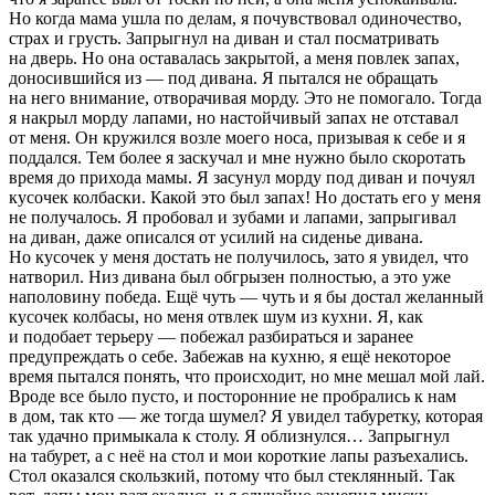
Но когда мама ушла по делам, я почувствовал одиночество,
страх и грусть. Запрыгнул на диван и стал посматривать
на дверь. Но она оставалась закрытой, а меня повлек запах,
доносившийся из — под дивана. Я пытался не обращать
на него внимание, отворачивая морду. Это не помогало. Тогда
я накрыл морду лапами, но настойчивый запах не отставал
от меня. Он кружился возле моего носа, призывая к себе и я
поддался. Тем более я заскучал и мне нужно было скоротать
время до прихода мамы. Я засунул морду под диван и почуял
кусочек колбаски. Какой это был запах! Но достать его у меня
не получалось. Я пробовал и зубами и лапами, запрыгивал
на диван, даже описался от усилий на сиденье дивана.
Но кусочек у меня достать не получилось, зато я увидел, что
натворил. Низ дивана был обгрызен полностью, а это уже
наполовину победа. Ещё чуть — чуть и я бы достал желанный
кусочек колбасы, но меня отвлек шум из кухни. Я, как
и подобает терьеру — побежал разбираться и заранее
предупреждать о себе. Забежав на кухню, я ещё некоторое
время пытался понять, что происходит, но мне мешал мой лай.
Вроде все было пусто, и посторонние не пробрались к нам
в дом, так кто — же тогда шумел? Я увидел табуретку, которая
так удачно примыкала к столу. Я облизнулся… Запрыгнул
на табурет, а с неё на стол и мои короткие лапы разъехались.
Стол оказался скользкий, потому что был стеклянный. Так