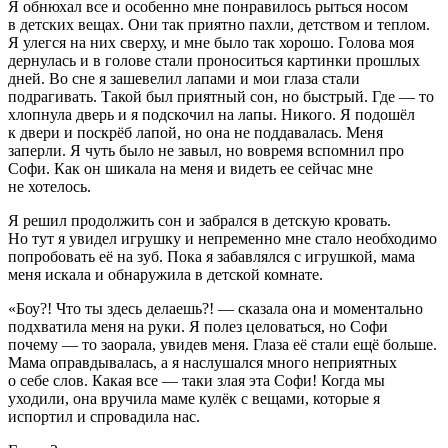
Я обнюхал все и особенно мне понравилось рыться носом
в детских вещах. Они так приятно пахли, детством и теплом.
Я улегся на них сверху, и мне было так хорошо. Голова моя
дернулась и в голове стали проноситься картинки прошлых
дней. Во сне я зашевелил лапами и мои глаза стали
подрагивать. Такой был приятный сон, но быстрый. Где — то
хлопнула дверь и я подскочил на лапы. Никого. Я подошёл
к двери и поскрёб лапой, но она не поддавалась. Меня
заперли. Я чуть было не завыл, но вовремя вспомнил про
Софи. Как он шикала на меня и видеть ее сейчас мне
не хотелось.
Я решил продолжить сон и забрался в детскую кровать.
Но тут я увидел игрушку и непременно мне стало необходимо
попробовать её на зуб. Пока я забавлялся с игрушкой, мама
меня искала и обнаружила в детской комнате.
«Боу?! Что ты здесь делаешь?! — сказала она и моментально
подхватила меня на руки. Я полез целоваться, но Софи
почему — то заорала, увидев меня. Глаза её стали ещё больше.
Мама оправдывалась, а я наслушался много неприятных
о себе слов. Какая все — таки злая эта Софи! Когда мы
уходили, она вручила маме кулёк с вещами, которые я
испортил и спровадила нас.