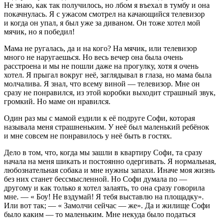
Не знаю, как так получилось, но лбом я въехал в тумбу и она
покачнулась. Я с ужасом смотрел на качающийся телевизор
и когда он упал, я был уже за диваном. Он тоже хотел мой
мячик, но я победил!
Мама не ругалась, да и на кого? На мячик, или телевизор
много не наругаешься. Но весь вечер она была очень
расстроена и мы не пошли даже на прогулку, хотя я очень
хотел. Я прыгал вокруг неё, заглядывал в глаза, но мама была
молчалива. Я знал, что всему виной — телевизор. Мне он
сразу не понравился, из этой коробки выходит страшный звук,
громкий. Но маме он нравился.
Один раз мы с мамой ездили к её подруге Софи, которая
называла меня страшненьким. У неё был маленький ребёнок
и мне совсем не понравилось у неё быть в гостях.
Дело в том, что, когда мы зашли в квартиру Софи, та сразу
начала на меня шикать и постоянно одергивать. Я нормальная,
любознательная собака и мне нужны запахи. Иначе моя жизнь
без них станет бессмысленной. Но Софи думала по —
другому и как только я хотел залаять, то она сразу говорила
мне. — « Боу! Не вздумай! Я тебя выставлю на площадку».
Или вот так; — « Замолчи сейчас — же». Да и жилище Софи
было каким — то маленьким. Мне некуда было податься