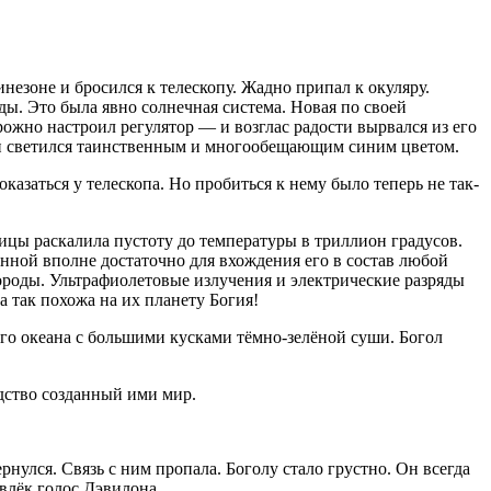
незоне и бросился к телескопу. Жадно припал к окуляру.
ды. Это была явно солнечная система. Новая по своей
ожно настроил регулятор — и возглас радости вырвался из его
 Он светился таинственным и многообещающим синим цветом.
казаться у телескопа. Но пробиться к нему было теперь не так-
ицы раскалила пустоту до температуры в триллион градусов.
енной вполне достаточно для вхождения его в состав любой
ороды. Ультрафиолетовые излучения и электрические разряды
 так похожа на их планету Богия!
го океана с большими кусками тёмно-зелёной суши. Богол
дство созданный ими мир.
рнулся. Связь с ним пропала. Боголу стало грустно. Он всегда
влёк голос Дэвилона.