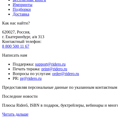
Импринты
Подборки
Доставка
Как нас найти?
620027
,
Россия
,
г. Екатеринбург, а/я 313
Контактный телефон
:
8 800 500 11 67
Написать нам
Поддержка
:
support@ridero.ru
Печать тиража
:
print@ridero.ru
Вопросы по услугам
:
order@ridero.ru
PR
:
pr@ridero.ru
Предоставляя персональные данные по указанным контактным д
Последние новости
Плюсы Rideró, ISBN в подарок, буктрейлеры, вебинары и мног
Читать дальше