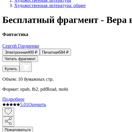
Художественная литература
Художественная литература: общее
Бесплатный фрагмент - Вера 
Фантастика
Сергей Гордиенко
Электронная
400
₽
Печатная
584
₽
Читать фрагмент
Купить
Объем:
10
бумажных стр.
Формат:
epub, fb2, pdfRead, mobi
Подробнее
5.0
1
Оценить
Пожаловаться