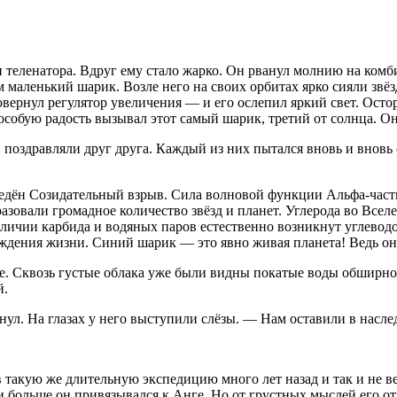
 теленатора. Вдруг ему стало жарко. Он рванул молнию на комби
 маленький шарик. Возле него на своих орбитах ярко сияли звёз
вернул регулятор увеличения — и его ослепил яркий свет. Остор
о особую радость вызывал этот самый шарик, третий от солнца.
поздравляли друг друга. Каждый из них пытался вновь и вновь о
ведён Созидательный взрыв. Сила волновой функции Альфа-част
зовали громадное количество звёзд и планет. Углерода во Всел
аличии карбида и водяных паров естественно возникнут углевод
ждения жизни. Синий шарик — это явно живая планета! Ведь она
ее. Сквозь густые облака уже были видны покатые воды обширно
й.
ул. На глазах у него выступили слёзы. — Нам оставили в насле
в такую же длительную экспедицию много лет назад и так и не ве
 больше он привязывался к Анге. Но от грустных мыслей его от