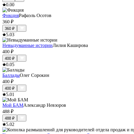
0.0
0
Фикция
Рафаэль Осотов
360
₽
360
₽
5.0
3
Невыдуманные истории
Лилия Каширова
400
₽
400
₽
0.0
5
Баллады
Олег Сорокин
400
₽
400
₽
5.0
1
Мой БАМ
Александр Невзоров
488
₽
488
₽
5.0
2