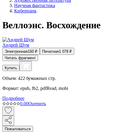
Художественная литература
Научная фантастика
Киберпанк
Веллоэнс. Восхождение
Андрей Шум
Электронная
160
₽
Печатная
1 078
₽
Читать фрагмент
Купить
Объем:
422
бумажных стр.
Формат:
epub, fb2, pdfRead, mobi
Подробнее
0.0
0
Оценить
Пожаловаться