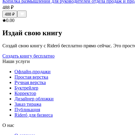
Копилка размышлений для руководителей отдела продаж и пр
488
₽
488
₽
0.0
0
Издай свою книгу
Создай свою книгу с Rideró бесплатно прямо сейчас. Это просто,
Создать книгу бесплатно
Наши услуги
Офлайн-продажи
Простая верстка
Ручная верстка
Буктрейлер
Корректор
Дизайнер обложки
Заказ тиража
Публикация
Rideró для бизнеса
О нас