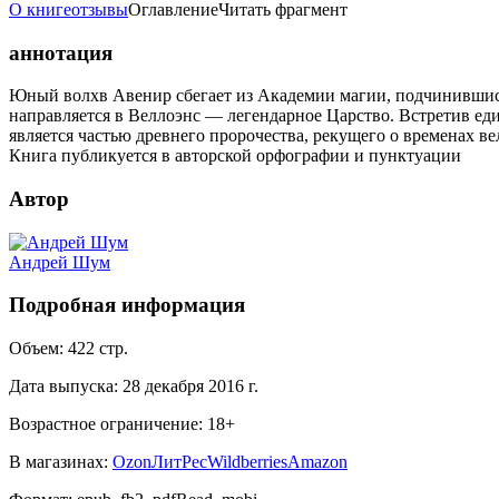
О книге
отзывы
Оглавление
Читать фрагмент
аннотация
Юный волхв Авенир сбегает из Академии магии, подчинившис
направляется в Веллоэнс — легендарное Царство. Встретив еди
является частью древнего пророчества, рекущего о временах ве
Книга публикуется в авторской орфографии и пунктуации
Автор
Андрей Шум
Подробная информация
Объем:
422
стр.
Дата выпуска:
28 декабря 2016 г.
Возрастное ограничение:
18
+
В магазинах:
Ozon
ЛитРес
Wildberries
Amazon