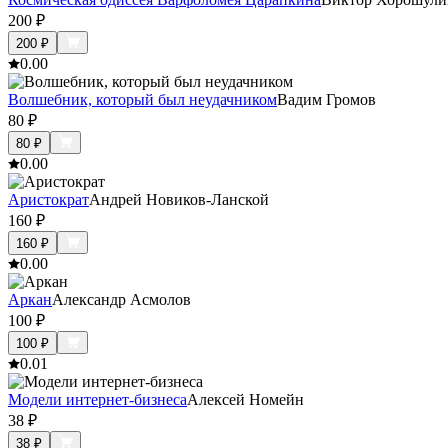
200
₽
200
₽
0.0
0
Волшебник, который был неудачником
Вадим Громов
80
₽
80
₽
0.0
0
Аристократ
Андрей Новиков-Ланской
160
₽
160
₽
0.0
0
Аркан
Александр Асмолов
100
₽
100
₽
0.0
1
Модели интернет-бизнеса
Алексей Номейн
38
₽
38
₽