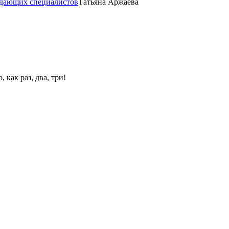
одающих специалистов
Татьяна Аржаева
 как раз, два, три!