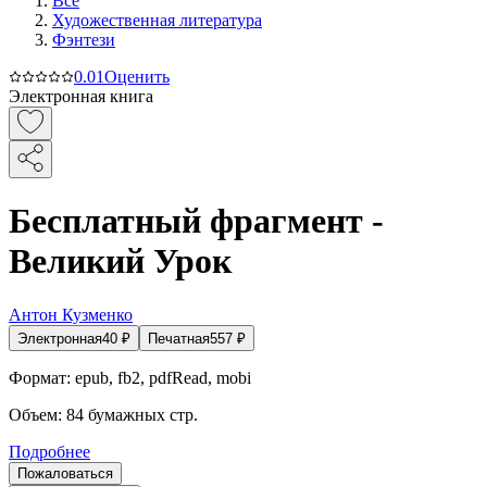
Все
Художественная литература
Фэнтези
0.0
1
Оценить
Электронная книга
Бесплатный фрагмент -
Великий Урок
Антон Кузменко
Электронная
40
₽
Печатная
557
₽
Формат:
epub, fb2, pdfRead, mobi
Объем:
84
бумажных стр.
Подробнее
Пожаловаться