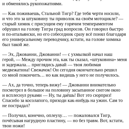
и обменялись рукопожатиями.
— Как поживаешь, Стальной Тигр? Где тебя черти носили,
и что это за штуковину ты приволок на своём мотоцикле? —
старый химик с присущим ему горячим темпераментом
обрушил на голову Тигра град вопросов. Он говорил быстро
и по-итальянски, но его собеседник сразу всё понял благодаря
его универсальному переводчику, кстати, на голове химика
был такой же.
— Эх, Джованни, Джованни! — с ухмылкой начал наш
герой, — Между прочим эта, как ты сказал, «штуковина» меня
и задержала… приглядись давай — твоя любимая
медвежатина! Свежачок! Он сегодня окончательно решил
со мной покончить… но как видишь у него не получилось.
— Ах, да точно, теперь вижу! — Джованни внимательно
посмотрел в большое на половину засыпанное снегом окно
и всплеснул руками — Ну, ты даёшь! Вот это сюрприз!
Спасибо за косолапого, приходи как-нибудь на ужин. Сам то
не пострадал?
— Получил, конечно, оплеуху… — пожаловался Тигр,
почёсывая нагрудную пластину, — но без травм. Вот, кстати,
твои ножи!