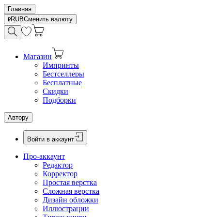
Главная
RUB
Сменить валюту
Магазин
Импринты
Бестселлеры
Бесплатные
Скидки
Подборки
Автору
Войти в аккаунт
Про-аккаунт
Редактор
Корректор
Простая верстка
Сложная верстка
Дизайн обложки
Иллюстрации