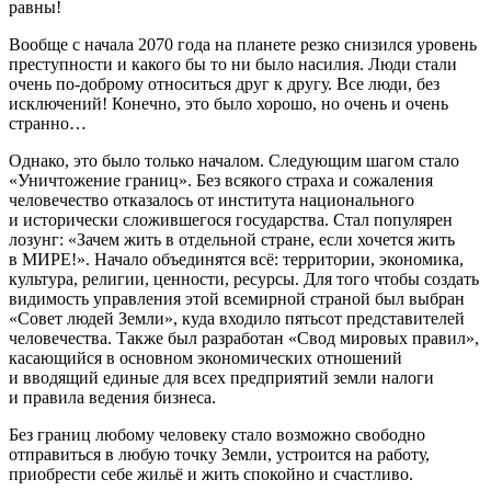
равны!
Вообще с начала 2070 года на планете резко снизился уровень
преступности и какого бы то ни было
насил
ия. Люди стали
очень по-доброму относиться друг к другу. Все люди, без
исключений! Конечно, это было хорошо, но очень и очень
странно…
Однако, это было только началом. Следующим шагом стало
«Уничтожение границ». Без всякого страха и сожаления
человечество отказалось от института национального
и исторически сложившегося государства. Стал популярен
лозунг: «Зачем жить в отдельной стране, если хочется жить
в МИРЕ!». Начало объединятся всё: территории, экономика,
культура, религии, ценности, ресурсы. Для того чтобы создать
видимость управления этой всемирной страной был выбран
«Совет людей Земли», куда входило пятьсот представителей
человечества. Также был разработан «Свод мировых правил»,
касающийся в основном экономических отношений
и вводящий единые для всех предприятий земли налоги
и правила ведения бизнеса.
Без границ любому человеку стало возможно свободно
отправиться в любую точку Земли, устроится на работу,
приобрести себе жильё и жить спокойно и счастливо.