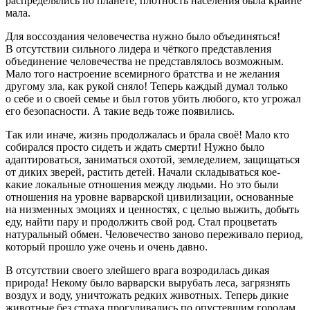
распределялись по планете, плотность населения была крайне
мала.
Для воссоздания человечества нужно было объединяться!
В отсутствии сильного лидера и чёткого представления
объединение человечества не представлялось возможным.
Мало того настроение всемирного братства и не желания
другому зла, как рукой сняло! Теперь каждый думал только
о себе и о своей семье и был готов убить любого, кто угрожал
его безопасности. А такие ведь тоже появились.
Так или иначе, жизнь продолжалась и брала своё! Мало кто
собирался просто сидеть и ждать смерти! Нужно было
адаптироваться, заниматься охотой, земледелием, защищаться
от диких зверей, растить детей. Начали складываться кое-
какие локальные отношения между людьми. Но это были
отношения на уровне варварской цивилизации, основанные
на низменных эмоциях и ценностях, с целью выжить, добыть
еду, найти пару и продолжить свой род. Стал процветать
натуральный обмен. Человечество заново переживало период,
который прошло уже очень и очень давно.
В отсутствии своего злейшего врага возродилась дикая
природа! Некому было варварски вырубать леса, загрязнять
воздух и воду, уничтожать редких животных. Теперь дикие
животные без страха прогуливались по опустевшим городам.