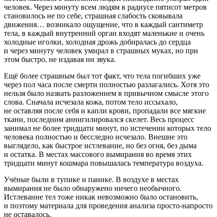
человек. Через минуту всем людям в радиусе пятисот метров
становилось не по себе, страшная слабость сковывала
движения… возникало ощущение, что в каждый сантиметр
тела, в каждый внутренний орган входят маленькие и очень
холодные иголки, холодная дрожь добиралась до сердца
и через минуту человек умирал в страшных муках, но при
этом быстро, не издавая ни звука.
Ещё более страшным был тот факт, что тела погибших уже
через пол часа после смерти полностью разлагались. Хотя это
нельзя было назвать разложением в привычном смысле этого
слова. Сначала исчезала кожа, потом тело иссыхало,
не оставляя после себя и капли крови, пропадали все мягкие
ткани, последним анн
игил
ировался скелет. Весь процесс
занимал не более тридцати минут, по истечении которых тело
человека полностью и бесследно исчезало. Внешне это
выглядело, как быстрое истлевание, но без огня, без дыма
и остатка. В местах массового вымирания во время этих
тридцати минут кошмара повышалась температура воздуха.
Учёные были в тупике и панике. В воздухе в местах
вымирания не было обнаружено ничего необычного.
Истлевание тел тоже никак невозможно было остановить,
и поэтому материала для проведения анализа просто-напросто
не оставалось.