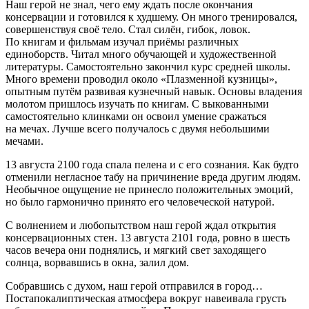
Наш герой не знал, чего ему ждать после окончания
консервации и готовился к худшему. Он много тренировался,
совершенствуя своё тело. Стал силён, гибок, ловок.
По книгам и фильмам изучал приёмы различных
единоборств. Читал много обучающей и художественной
литературы. Самостоятельно закончил курс средней школы.
Много времени проводил около «Плазменной кузницы»,
опытным путём развивая кузнечный навык. Основы владения
молотом пришлось изучать по книгам. С выкованными
самостоятельно клинками он освоил умение сражаться
на мечах. Лучше всего получалось с двумя небольшими
мечами.
13 августа 2100 года спала пелена и с его сознания. Как будто
отменили негласное табу на причинение вреда другим людям.
Необычное ощущение не принесло положительных эмоций,
но было гармонично принято его человеческой натурой.
С волнением и любопытством наш герой ждал открытия
консервационных стен. 13 августа 2101 года, ровно в шесть
часов вечера они поднялись, и мягкий свет заходящего
солнца, ворвавшись в окна, залил дом.
Собравшись с духом, наш герой отправился в город…
Постапокалиптическая атмосфера вокруг навеивала грусть