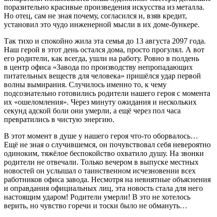
поразительно красивые произведения искусства из металла.
Но отец, сам не зная почему, согласился и, взяв кредит,
установил это чудо инженерной мысли в их доме-бункере.
Так тихо и спокойно жила эта семья до 13 августа 2097 года.
Наш герой в этот день остался дома, просто прогулял. А вот
его родители, как всегда, ушли на работу. Ровно в полдень
в центр офиса «Завода по производству непропадающих
питательных веществ для человека» пришёлся удар первой
волны вымирания. Случилось именно то, к чему
подсознательно готовились родители нашего героя с момента
их «ошеломления». Через минуту ожидания и нескольких
секунд адской боли они умерли, а ещё через пол часа
превратились в чистую энергию.
В этот момент в душе у нашего героя что-то оборвалось…
Ещё не зная о случившемся, он почувствовал себя невероятно
одиноким, тяжёлое беспокойство охватило душу. На звонки
родители не отвечали. Только вечером в выпуске местных
новостей он услышал о таинственном исчезновении всех
работников офиса завода. Несмотря на невнятные объяснения
и оправдания официальных лиц, эта новость стала для него
настоящим ударом! Родители умерли! В это не хотелось
верить, но чувство горечи и тоски было не обмануть…