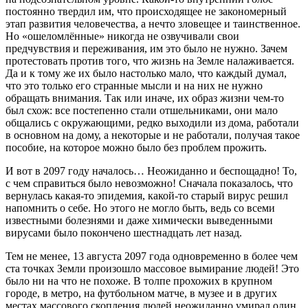
постоянно твердил им, что происходящее не закономерный
этап развития человечества, а нечто зловещее и таинственное.
Но «ошеломлённые» никогда не озвучивали свои
предчувствия и переживания, им это было не нужно. Зачем
протестовать против того, что жизнь на Земле налаживается.
Да и к тому же их было настолько мало, что каждый думал,
что это только его странные мысли и на них не нужно
обращать внимания. Так или иначе, их образ жизни чем-то
был схож: все постепенно стали отшельниками, они мало
общались с окружающими, редко выходили из дома, работали
в основном на дому, а некоторые и не работали, получая такое
пособие, на которое можно было без проблем прожить.
И вот в 2097 году началось… Неожиданно и беспощадно! То,
с чем справиться было невозможно! Сначала показалось, что
вернулась какая-то эпидемия, какой-то старый вирус решил
напомнить о себе. Но этого не могло быть, ведь со всеми
известными болезнями и даже химически выведенными
вирусами было покончено шестнадцать лет назад.
Тем не менее, 13 августа 2097 года одновременно в более чем
ста точках Земли произошло массовое вымирание людей! Это
было ни на что не похоже. В толпе прохожих в крупном
городе, в метро, на футбольном матче, в музее и в других
местах массового скопления людей неожиданно умирал один