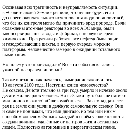
Осознавая всю трагичность и неуправляемость ситуации,
в «Совете людей Земли» решили, что лучше будет, если
до своего окончательного исчезновения люди остановят всё,
что без их контроля могло бы причинить вред природе. Были
охлаждены атомные реакторы во всех АЭС мира, были
законсервированы заводы и фабрики, в первую очередь
химические. Прекратили работать все нефтедобывающие
и газодобывающие шахты, в первую очередь морские
платформы. Человечество замерло в ожидании тотального
вымирания.
Но почему это происходило? Все эти события казались
ужасной несправедливостью!
Также внезапно как началось, вымирание закончилось
13 августа 2100 года. Наступил конец человечества?
Не совсем. Действительно за три года умерло и исчезло около
десяти миллиардов человек. Но всё-таки чуть больше пятисот
миллионов выжило! «Ошеломлённые»… За семнадцать лет
рая на земле они ушли в далёкую самовольную ссылку. Они
и сами не понимали, что ими двигало, но тем или иным
способом «ошеломлённые» каждый в своём уголке планеты
создали жилища, удалённые от центров жизни остальных
людей. Полностью автономные в энергетическом плане,