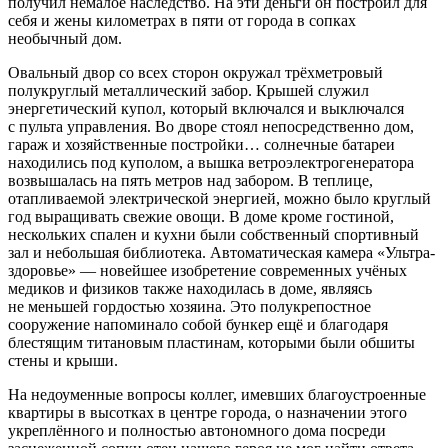
получил немалое наследство. На эти деньги он построил для
себя и жены километрах в пяти от города в сопках
необычный дом.
Овальный двор со всех сторон окружал трёхметровый
полукруглый металлический забор. Крышей служил
энергетический купол, который включался и выключался
с пульта управления. Во дворе стоял непосредственно дом,
гараж и хозяйственные постройки… солнечные батареи
находились под куполом, а вышка ветроэлектрогенератора
возвышалась на пять метров над забором. В теплице,
отапливаемой электрической энергией, можно было круглый
год выращивать свежие овощи. В доме кроме гостиной,
нескольких спален и кухни были собственный спортивный
зал и небольшая библиотека. Автоматическая камера «Ультра-
здоровье» — новейшее изобретение современных учёных
медиков и физиков также находилась в доме, являясь
не меньшей гордостью хозяина. Это полукрепостное
сооружение напоминало собой бункер ещё и благодаря
блестящим титановым пластинам, которыми были обшиты
стены и крыши.
На недоуменные вопросы коллег, имевших благоустроенные
квартиры в высотках в центре города, о назначении этого
укреплённого и полностью автономного дома посреди