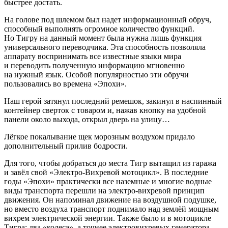
быстрее достать.
На голове под шлемом был надет информационный обруч,
способный выполнять огромное количество функций.
Но Тигру на данный момент была нужна лишь функция
универсального переводчика. Эта способность позволяла
аппарату воспринимать все известные языки мира
и переводить полученную информацию мгновенно
на нужный язык. Особой популярностью эти обручи
пользовались во времена «Эпохи».
Наш герой затянул последний ремешок, закинул в наспинный
контейнер сверток с товаром и, нажав кнопку на удобной
панели около выхода, открыл дверь на улицу…
Лёгкое покалывание щек морозным воздухом придало
дополнительный прилив бодрости.
Для того, чтобы добраться до места Тигр вытащил из гаража
и завёл свой «Электро-Вихревой мотоцикл». В последние
годы «Эпохи» практически все наземные и многие водные
виды транспорта перешли на электро-вихревой принцип
движения. Он напоминал движение на воздушной подушке,
но вместо воздуха транспорт поднимало над землёй мощным
вихрем электрической энергии. Также было и в мотоцикле
Тигра: два «
колес
а», а точнее электровихревых генератора,