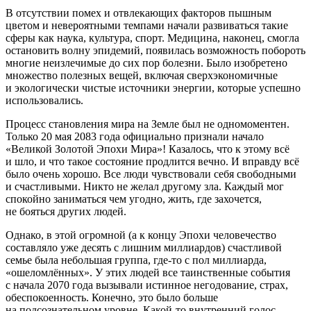
В отсутствии помех и отвлекающих факторов пышным
цветом и невероятными темпами начали развиваться такие
сферы как наука, культура, спорт. Медицина, наконец, смогла
остановить волну эпидемий, появилась возможность побороть
многие неизлечимые до сих пор болезни. Было изобретено
множество полезных вещей, включая сверхэкономичные
и экологически чистые источники энергии, которые успешно
использовались.
Процесс становления мира на Земле был не одномоментен.
Только 20 мая 2083 года официально признали начало
«Великой Золотой Эпохи Мира»! Казалось, что к этому всё
и шло, и что такое состояние продлится вечно. И вправду всё
было очень хорошо. Все люди чувствовали себя свободными
и счастливыми. Никто не желал другому зла. Каждый мог
спокойно заниматься чем угодно, жить, где захочется,
не бояться других людей.
Однако, в этой огромной (а к концу Эпохи человечество
составляло уже десять с лишним миллиардов) счастливой
семье была небольшая группа, где-то с пол миллиарда,
«ошеломлённых». У этих людей все таинственные события
с начала 2070 года вызывали истинное негодование, страх,
обеспокоенность. Конечно, это было больше
на подсознательном уровне. Какой-то внутренний голос