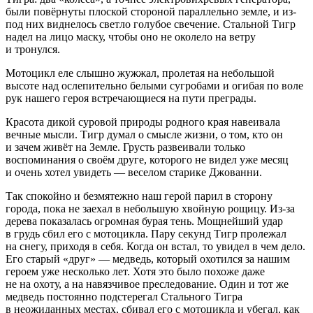
были повёрнуты плоской стороной параллельно земле, и из-
под них виднелось светло голубое свечение. Стальной Тигр
надел на лицо маску, чтобы оно не околело на ветру
и тронулся.
Мотоцикл еле слышно жужжал, пролетая на небольшой
высоте над ослепительно белыми сугробами и огибая по воле
рук нашего героя встречающиеся на пути преграды.
Красота дикой суровой природы родного края навеивала
вечные мысли. Тигр думал о смысле жизни, о том, кто он
и зачем живёт на Земле. Грусть развеивали только
воспоминания о своём друге, которого не видел уже месяц
и очень хотел увидеть — веселом старике Джованни.
Так спокойно и безмятежно наш герой парил в сторону
города, пока не заехал в небольшую хвойную рощицу. Из-за
дерева показалась огромная бурая тень. Мощнейший удар
в грудь сбил его с мотоцикла. Пару секунд Тигр пролежал
на снегу, приходя в себя. Когда он встал, то увидел в чем дело.
Его старый «друг» — медведь, который охотился за нашим
героем уже несколько лет. Хотя это было похоже даже
не на охоту, а на навязчивое преследование. Один и тот же
медведь постоянно подстерегал Стального Тигра
в неожиданных местах, сбивал его с мотоцикла и убегал, как