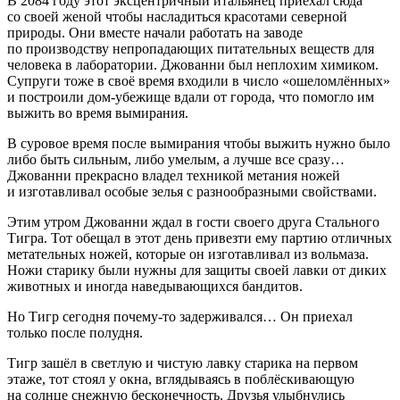
В 2084 году этот эксцентричный итальянец приехал сюда
со своей женой чтобы насладиться красотами северной
природы. Они вместе начали работать на заводе
по производству непропадающих питательных веществ для
человека в лаборатории. Джованни был неплохим химиком.
Супруги тоже в своё время входили в число «ошеломлённых»
и построили дом-убежище вдали от города, что помогло им
выжить во время вымирания.
В суровое время после вымирания чтобы выжить нужно было
либо быть сильным, либо умелым, а лучше все сразу…
Джованни прекрасно владел техникой метания ножей
и изготавливал особые зелья с разнообразными свойствами.
Этим утром Джованни ждал в гости своего друга Стального
Тигра. Тот обещал в этот день привезти ему партию отличных
метательных ножей, которые он изготавливал из вольмаза.
Ножи старику были нужны для защиты своей лавки от диких
животных и иногда наведывающихся бандитов.
Но Тигр сегодня почему-то задерживался… Он приехал
только после полудня.
Тигр зашёл в светлую и чистую лавку старика на первом
этаже, тот стоял у окна, вглядываясь в поблёскивающую
на солнце снежную бесконечность. Друзья улыбнулись