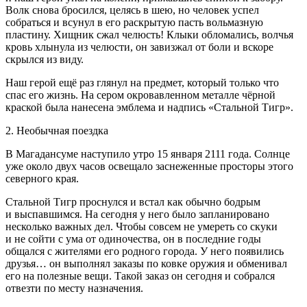
Волк снова бросился, целясь в шею, но человек успел
собраться и всунул в его раскрытую пасть вольмазную
пластину. Хищник сжал челюсть! Клыки обломались, волчья
кровь хлынула из челюсти, он завизжал от боли и вскоре
скрылся из виду.
Наш герой ещё раз глянул на предмет, который только что
спас его жизнь. На сером окровавленном металле чёрной
краской была нанесена эмблема и надпись
«Стальной Тигр».
2. Необычная поездка
В Магадансуме наступило утро 15 января 2111 года. Солнце
уже около двух часов освещало заснеженные просторы этого
северного края.
Стальной Тигр проснулся и встал как обычно бодрым
и выспавшимся. На сегодня у него было запланировано
несколько важных дел. Чтобы совсем не умереть со скуки
и не сойти с ума от одиночества, он в последние годы
общался с жителями его родного города. У него появились
друзья… он выполнял заказы по ковке оружия и обменивал
его на полезные вещи. Такой заказ он сегодня и собрался
отвезти по месту назначения.