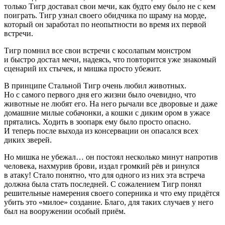
только Тигр доставал свои мечи, как будто ему было не с кем
поиграть. Тигр узнал своего обидчика по шраму на морде,
который он заработал по неопытности во время их первой
встречи.
Тигр помнил все свои встречи с косолапым монстром
и быстро достал мечи, надеясь, что повторится уже знакомый
сценарий их стычек, и мишка просто убежит.
В принципе Стальной Тигр очень любил животных.
Но с самого первого дня его жизни было очевидно, что
животные не любят его. На него рычали все дворовые и даже
домашние милые собачонки, а кошки с диким ором в ужасе
прятались. Ходить в зоопарк ему было просто опасно.
И теперь после выхода из консервации он опасался всех
диких зверей.
Но мишка не убежал… он постоял несколько минут напротив
человека, нахмурив брови, издал громкий рёв и ринулся
в атаку! Стало понятно, что для одного из них эта встреча
должна была стать последней. С сожалением Тигр понял
решительные намерения своего соперника и что ему придётся
убить это «милое» создание. Благо, для таких случаев у него
был на вооружении особый приём.