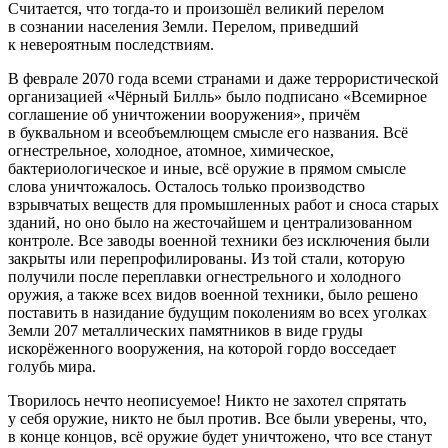
Считается, что тогда-то и произошёл великий перелом
в сознании населения Земли. Перелом, приведший
к невероятным последствиям.
В феврале 2070 года всеми странами и даже террористической
организацией «Чёрный Билль» было подписано «Всемирное
соглашение об уничтожении вооружения», причём
в буквальном и всеобъемлющем смысле его названия. Всё
огнестрельное, холодное, атомное, химическое,
бактериологическое и иные, всё оружие в прямом смысле
слова уничтожалось. Осталось только производство
взрывчатых веществ для промышленных работ и сноса старых
зданий, но оно было на жесточайшем и централизованном
контроле. Все заводы военной техники без исключения были
закрыты или перепрофилированы. Из той стали, которую
получили после переплавки огнестрельного и холодного
оружия, а также всех видов военной техники, было решено
поставить в назидание будущим поколениям во всех уголках
Земли 207 металлических памятников в виде груды
искорёженного вооружения, на которой гордо восседает
голубь мира.
Творилось нечто неописуемое! Никто не захотел спрятать
у себя оружие, никто не был против. Все были уверены, что,
в конце концов, всё оружие будет уничтожено, что все станут