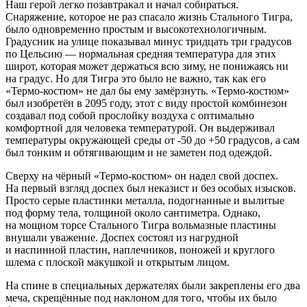
Наш герой легко позавтракал и начал собираться.
Снаряжение, которое не раз спасало жизнь Стального Тигра,
было одновременно простым и высокотехнологичным.
Градусник на улице показывал минус тридцать три градусов
по Цельсию — нормальная средняя температура для этих
широт, которая может держаться всю зиму, не понижаясь ни
на градус. Но для Тигра это было не важно, так как его
«Термо-костюм» не дал бы ему замёрзнуть. «Термо-костюм»
был изобретён в 2095 году, этот с виду простой комбинезон
создавал под собой прослойку воздуха с оптимально
комфортной для человека температурой. Он выдерживал
температуры окружающей среды от -50 до +50 градусов, а сам
был тонким и обтягивающим и не заметен под одеждой.
Сверху на чёрный «Термо-костюм» он надел свой доспех.
На первый взгляд доспех был неказист и без особых изысков.
Просто серые пластинки металла, подогнанные и вылитые
под форму тела, толщиной около сантиметра. Однако,
на мощном торсе Стального Тигра вольмазные пластины
внушали уважение. Доспех состоял из нагрудной
и наспинной пластин, наплечников, поножей и круглого
шлема с плоской макушкой и открытым лицом.
На спине в специальных держателях были закреплены его два
меча, скрещённые под наклоном для того, чтобы их было