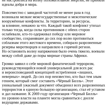
не настроились на волну положительной энергии, не приняли
идеалы добра и мира.
Повсеместно с завидной частотой не менее раза в год
возникали мелкие межгосударственные и межэтнические
вооружённые конфликты. За территорию, за ресурсы,
за влияние, неважно за что. Каждый такой конфликт утихал
только тогда, когда силы противников с обеих сторон
ослабевали, кто-то одерживал победу или мировое
сообщество, сохранявшее до сих пор волю противиться
соблазнам этого жестокого времени, собирало разрозненные
резервы миротворцев и направляло в горячий регион.
Но остановить волну напряжения было очень тяжело, воевали
между собой даже до поры мирные страны Африки.
Громко заявил о себе мировой фанатический
терро
ризм,
руководствующийся новой универсальной для всех рас
и вероисповеданий концепцией истребления «лишних,
неверных» людей. До сих пор неизвестно, кто был тем злым
гением, который смог составить «Чёрный Билль». Этот
уникальный ужасный документ объединил всех разрозненных
террористов в единую большую организацию, стал её уставом
и дал название. К 2069 году организация «Черный Билль»
по уровню власти на планете могла сравниться с доселе
ведущими державами.