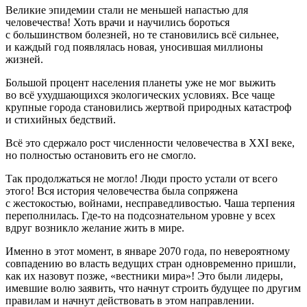
Великие эпидемии стали не меньшей напастью для
человечества! Хоть врачи и научились бороться
с большинством болезней, но те становились всё сильнее,
и каждый год появлялась новая, уносившая миллионы
жизней.
Большой процент населения планеты уже не мог выжить
во всё ухудшающихся экологических условиях. Все чаще
крупные города становились жертвой природных катастроф
и стихийных бедствий.
Всё это сдержало рост численности человечества в XXI веке,
но полностью остановить его не смогло.
Так продолжаться не могло! Люди просто устали от всего
этого! Вся история человечества была сопряжена
с жестокостью, войнами, несправедливостью. Чаша терпения
переполнилась. Где-то на подсознательном уровне у всех
вдруг возникло желание жить в мире.
Именно в этот момент, в январе 2070 года, по невероятному
совпадению во власть ведущих стран одновременно пришли,
как их назовут позже, «вестники мира»! Это были лидеры,
имевшие волю заявить, что начнут строить будущее по другим
правилам и начнут действовать в этом направлении.