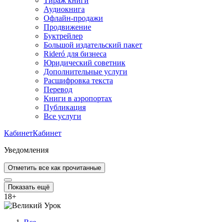
Тираж книги
Аудиокнига
Офлайн-продажи
Продвижение
Буктрейлер
Большой издательский пакет
Rideró для бизнеса
Юридический советник
Дополнительные услуги
Расшифровка текста
Перевод
Книги в аэропортах
Публикация
Все услуги
Кабинет
Кабинет
Уведомления
Отметить все как прочитанные
Показать ещё
18
+