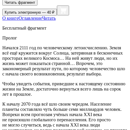
Читать фрагмент
Купить
электронную — 40 ₽
О книге
Оглавление
Читать
Бесплатный фрагмент
Пролог
Начался 2111 год по человеческому летоисчислению. Земля
всё ещё кружится вокруг Солнца, затерянная в бесконечных
просторах великого Космоса… На ней живут люди, но их
жизнь может показаться странной… Впрочем, это
закономерный результат пути, по которому человечество шло
с начала своего возникновения, результат выбора.
Чтобы увидеть события, приведшие к настоящему состоянию
жизни на Земле, достаточно вернуться всего лишь на сорок
лет в прошлое.
К началу 2070 года всё шло своим чередом. Население
планеты составляло чуть больше семи миллиардов человек.
Вопреки всем прогнозам учёных начала XXI века
не произошло глобального перенаселения. Его просто
не могло случиться, ведь с начала XXI века люди