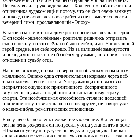
заснеженной сопки отец нашего героя не мог найти ответа.
Неведомая сила руководила им… Коллеги по работе считали
отшельника чудаком ещё и потому, что он был очень замкнут
и никогда не оставался после работы спеть вместе со всеми
вечерний гимн, прославляющий «Эпоху».
В такой семье и в таком доме рос и воспитывался наш герой.
С опаской «ошеломлённые» родители решились отправить
сына в школу, но это всё-таки было необходимо. Учился юный
герой средне, вёл себя хорошо. Из-за излишней замкнутости
и нелюдимости так и не обзавёлся друзьями, повторив в этом
отношении судьбу отца.
На первый взгляд он был совершенно обычным спокойным
мальчиком. Однако одна отличительная незримая черта всё-
таки выделяла его из толпы. У окружающих он вызывал
неприятное ощущение примитивного, беспричинного
внутреннего ужаса, подобного инстинктивному страху
смерти. Эта необъяснимая способность стала не последней
причиной отсутствия у нашего героя друзей, не говоря уже
о каких-нибудь романтических отношениях.
Ещё у него было очень необычное увлечение. В двенадцать
лет на день рождения он попросил у отца установить в доме
«Плазменную кузницу», очень редкую и дорогую. Такими
аппаратами пользовались лишь художники-мастера, делавшие