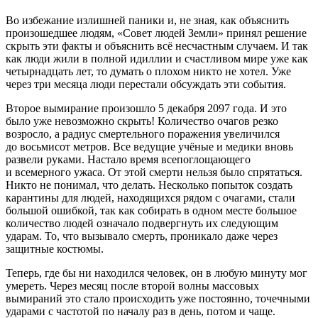
Во избежание излишней паники и, не зная, как объяснить
произошедшее людям, «Совет людей Земли» принял решение
скрыть эти факты и объяснить всё несчастным случаем. И так
как люди жили в полной идиллии и счастливом мире уже как
четырнадцать лет, то думать о плохом никто не хотел. Уже
через три месяца люди перестали обсуждать эти события.
Второе вымирание произошло 5 декабря 2097 года. И это
было уже невозможно скрыть! Количество очагов резко
возросло, а радиус смертельного поражения увеличился
до восьмисот метров. Все ведущие учёные и медики вновь
развели руками. Настало время всепоглощающего
и всемерного ужаса. От этой смерти нельзя было спрятаться.
Никто не понимал, что делать. Несколько попыток создать
карантины для людей, находящихся рядом с очагами, стали
большой ошибкой, так как собирать в одном месте большое
количество людей означало подвергнуть их следующим
ударам. То, что вызывало смерть, проникало даже через
защитные костюмы.
Теперь, где бы ни находился человек, он в любую минуту мог
умереть. Через месяц после второй волны массовых
вымираний это стало происходить уже постоянно, точечными
ударами с частотой по началу раз в день, потом и чаще.