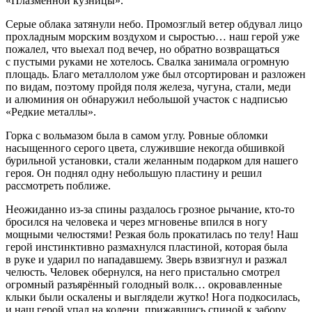
«Плазменной кузницы».
Серые облака затянули небо. Промозглый ветер обдувал лицо
прохладным морским воздухом и сыростью… наш герой уже
пожалел, что выехал под вечер, но обратно возвращаться
с пустыми руками не хотелось. Свалка занимала огромную
площадь. Благо металлолом уже был отсортирован и разложен
по видам, поэтому пройдя поля железа, чугуна, стали, меди
и алюминия он обнаружил небольшой участок с надписью
«Редкие металлы».
Горка с вольмазом была в самом углу. Ровные обломки
насыщенного серого цвета, служившие некогда обшивкой
бурильной установки, стали желанным подарком для нашего
героя. Он поднял одну небольшую пластину и решил
рассмотреть поближе.
Неожиданно из-за спины раздалось грозное рычание, кто-то
бросился на человека и через мгновенье впился в ногу
мощными челюстями! Резкая боль прокатилась по телу! Наш
герой инстинктивно размахнулся пластиной, которая была
в руке и ударил по нападавшему. Зверь взвизгнул и разжал
челюсть. Человек обернулся, на него пристально смотрел
огромный разъярённый голодный волк… окровавленные
клыки были оскалены и выглядели жутко! Нога подкосилась,
и наш герой упал на колени, прижавшись спиной к забору.