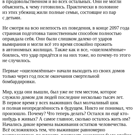
в продовольственном и во всех остальных. Они не могли
объяснить, к чему готовились. Практически в половине
из этих убежищ жили полные семьи, состоящие из пар
с детьми.
Не смотря на всю нелепость их поведения, в конце 2097 года
странная подготовка таинственным способом полностью
оправдала себя. Они были слишком далеко от ударов
вымирания и могли всё это время спокойно прожить
в автономных жилищах. Также как и все, «ошеломлённые»
боялись, что удар придётся и на них тоже, но почему-то этого
не случилось.
Первые «ошеломлённые» начали выходить из своих домов
только через год после окончания смертельной
бомбардировки.
Мир, куда они вышли, был уже не тем местом, которое
служило домом для людей последние несколько тысяч лет.
В первое время у всех выживших был молчаливый шок
и полная неопределённость в будущем. Никто не понимал, что
произошло. Почему? Что теперь делать? Остался ли ещё кто-
нибудь в живых? А самое главное, сколько осталось жить им?
Начались дикие времена выживания остатков человечества.
Всё осложнялось тем, что выжившие равномерно