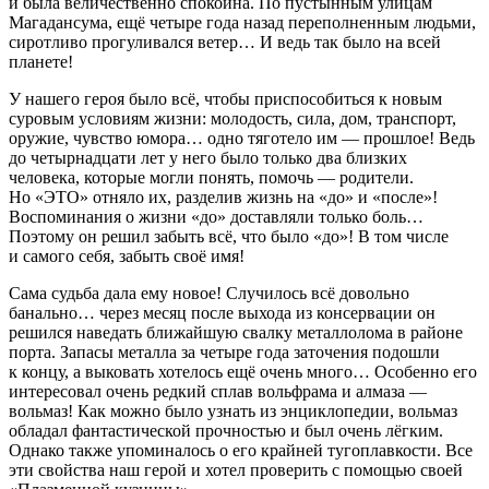
и была величественно спокойна. По пустынным улицам
Магадансума, ещё четыре года назад переполненным людьми,
сиротливо прогуливался ветер… И ведь так было на всей
планете!
У нашего героя было всё, чтобы приспособиться к новым
суровым условиям жизни: молодость, сила, дом, транспорт,
оружие, чувство юмора… одно тяготело им — прошлое! Ведь
до четырнадцати лет у него было только два близких
человека, которые могли понять, помочь — родители.
Но «ЭТО» отняло их, разделив жизнь на «до» и «после»!
Воспоминания о жизни «до» доставляли только боль…
Поэтому он решил забыть всё, что было «до»! В том числе
и самого себя, забыть своё имя!
Сама судьба дала ему новое! Случилось всё довольно
б
анальн
о… через месяц после выхода из консервации он
решился наведать ближайшую свалку металлолома в районе
порта. Запасы металла за четыре года заточения подошли
к концу, а выковать хотелось ещё очень много… Особенно его
интересовал очень редкий сплав вольфрама и алмаза —
вольмаз! Как можно было узнать из энциклопедии, вольмаз
обладал фантастической прочностью и был очень лёгким.
Однако также упоминалось о его крайней тугоплавкости. Все
эти свойства наш герой и хотел проверить с помощью своей