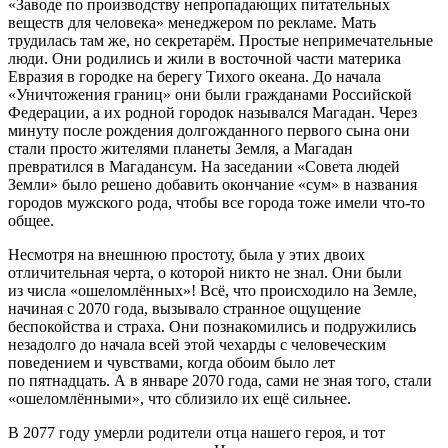
«Заводе по производству непропадающих питательных
веществ для человека» менеджером по рекламе. Мать
трудилась там же, но секретарём. Простые непримечательные
люди. Они родились и жили в восточной части материка
Евразия в городке на берегу Тихого океана. До начала
«Уничтожения границ» они были гражданами
Росси
йской
Федерации, а их родной городок назывался Магадан. Через
минуту после рождения долгожданного первого сына они
стали просто жителями планеты Земля, а Магадан
превратился в Магадансум. На заседании «Совета людей
Земли» было решено добавить окончание «сум» в названия
городов мужского рода, чтобы все города тоже имели что-то
общее.
Несмотря на внешнюю простоту, была у этих двоих
отличительная черта, о которой никто не знал. Они были
из числа «ошеломлённых»! Всё, что происходило на Земле,
начиная с 2070 года, вызывало странное ощущение
беспокойства и страха. Они познакомились и подружились
незадолго до начала всей этой чехарды с человеческим
поведением и чувствами, когда обоим было лет
по пятнадцать. А в январе 2070 года, сами не зная того, стали
«ошеломлёнными», что сблизило их ещё сильнее.
В 2077 году умерли родители отца нашего героя, и тот