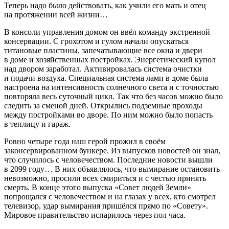
Теперь надо было действовать, как учили его мать и отец
на протяжении всей жизни…
В консоли управления домом он ввёл команду экстренной
консервации. С грохотом и гулом начали опускаться
титановые пластины, запечатывающие все окна и двери
в доме и хозяйственных постройках. Энергетический купол
над двором заработал. Активировалась система очистки
и подачи воздуха. Специальная система ламп в доме была
настроена на интенсивность солнечного света и с точностью
повторяла весь суточный цикл. Так что без часов можно было
следить за сменой дней. Открылись подземные проходы
между постройками во дворе. По ним можно было попасть
в теплицу и гараж.
Ровно четыре года наш герой прожил в своём
законсервированном бункере. Из выпусков новостей он знал,
что случилось с человечеством. Последние новости вышли
в 2099 году… В них объявлялось, что вымирание остановить
невозможно, просили всех смириться и с честью принять
смерть. В конце этого выпуска «Совет людей Земли»
попрощался с человечеством и на глазах у всех, кто смотрел
телевизор, удар вымирания пришёлся прямо по «Совету».
Мировое правительство испарилось через пол часа.