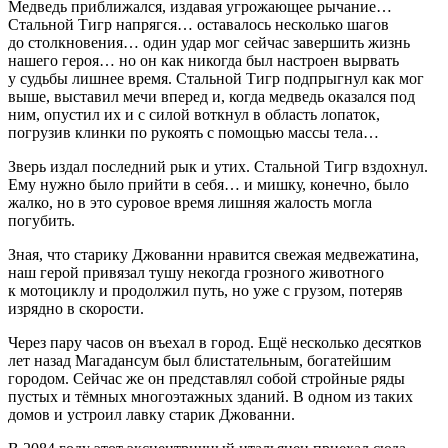
Медведь приближался, издавая угрожающее рычание…
Стальной Тигр напрягся… оставалось несколько шагов
до столкновения… один удар мог сейчас завершить жизнь
нашего героя… но он как никогда был настроен вырвать
у судьбы лишнее время. Стальной Тигр подпрыгнул как мог
выше, выставил мечи вперед и, когда медведь оказался под
ним, опустил их и с силой воткнул в область лопаток,
погрузив клинки по рукоять с помощью массы тела…
Зверь издал последний рык и утих. Стальной Тигр вздохнул.
Ему нужно было прийти в себя… и мишку, конечно, было
жалко, но в это суровое время лишняя жалость могла
погубить.
Зная, что старику Джованни нравится свежая медвежатина,
наш герой привязал тушу некогда грозного животного
к мотоциклу и продолжил путь, но уже с грузом, потеряв
изрядно в скорости.
Через пару часов он въехал в город. Ещё несколько десятков
лет назад Магадансум был блистательным, богатейшим
городом. Сейчас же он представлял собой стройные ряды
пустых и тёмных многоэтажных зданий. В одном из таких
домов и устроил лавку старик Джованни.